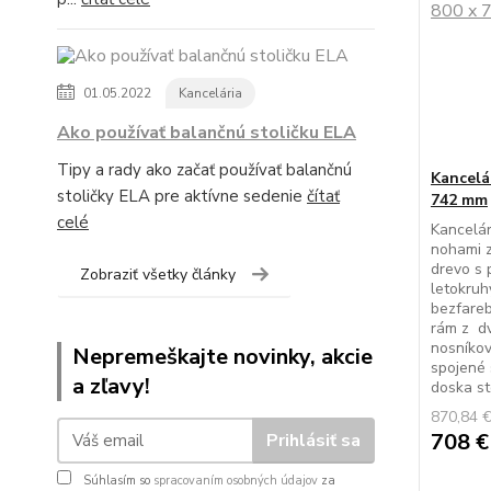
01.05.2022
Kancelária
Ako používať balančnú stoličku ELA
Tipy a rady ako začať používať balančnú
Kancelá
stoličky ELA pre aktívne sedenie
čítať
742 mm
celé
Kancelár
nohami z
drevo s 
Zobraziť všetky články
letokruh
bezfareb
rám z dv
nosníkov
Nepremeškajte novinky, akcie
spojené
a zľavy!
doska sto
870,84 
708 
Prihlásiť sa
Súhlasím so
spracovaním osobných údajov
za