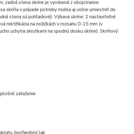
 zadná stena skrine je vyrobená z obojstranne
sa skriňa v prípade potreby mohla aj voľne umiestniť do
adná stena sú pohľadové). Výbava skrine: 2 nastaviteľné
vá rektifikácia na nožičkách v rozsahu 0-15 mm (v
ucho uchytia skrutkami na spodnú dosku skrine). Skriňový
plošné zaťaženie
okruhy, bezfarebný lak