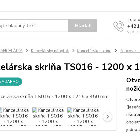
Telef
Hľadať
+421
v prac
KANCELÁRIA
Kancelársky nábytok
Kancelárske skrine
Policové -
elárska skriňa TS016 - 1200 x
Otvo
 ZADARMO
noži
Otvore
(jaseň
ošetre
obojst
jednot