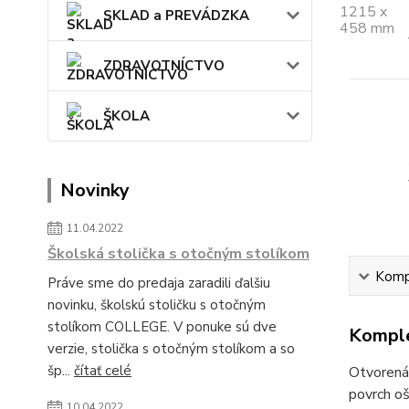
SKLAD a PREVÁDZKA
ZDRAVOTNÍCTVO
ŠKOLA
Novinky
11.04.2022
Školská stolička s otočným stolíkom
Kompl
Práve sme do predaja zaradili ďalšiu
novinku, školskú stoličku s otočným
stolíkom COLLEGE. V ponuke sú dve
Komple
verzie, stolička s otočným stolíkom a so
šp...
čítať celé
Otvorená 
povrch o
10.04.2022