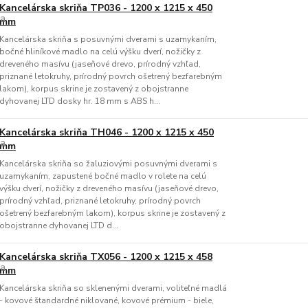
Kancelárska skriňa TP036 - 1200 x 1215 x 450
mm
Kancelárska skriňa s posuvnými dverami s uzamykaním,
bočné hliníkové madlo na celú výšku dverí, nožičky z
dreveného masívu (jaseňové drevo, prírodný vzhľad,
priznané letokruhy, prírodný povrch ošetrený bezfarebným
lakom), korpus skrine je zostavený z obojstranne
dyhovanej LTD dosky hr. 18 mm s ABS h...
Kancelárska skriňa TH046 - 1200 x 1215 x 450
mm
Kancelárska skriňa so žaluziovými posuvnými dverami s
uzamykaním, zapustené bočné madlo v rolete na celú
výšku dverí, nožičky z dreveného masívu (jaseňové drevo,
prírodný vzhľad, priznané letokruhy, prírodný povrch
ošetrený bezfarebným lakom), korpus skrine je zostavený z
obojstranne dyhovanej LTD d...
Kancelárska skriňa TX056 - 1200 x 1215 x 458
mm
Kancelárska skriňa so sklenenými dverami, voliteľné madlá
- kovové štandardné niklované, kovové prémium - biele,