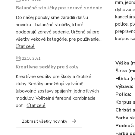
mm, jedn
Balančné stoličky pre zdravé sedenie
dyhovanej
kancelárs
Do našej ponuky sme zaradili ďalšiu
police, p
novinku - balančné stoličky, ktoré
prepravno
podporujú zdravé sedenie. Určené sú pre
korpus s
všetky vekové kategórie, pre používanie...
čítať celé
22.10.2021
Výška (
Kreatívne sedáky pre školy
Širka (m
Kreatívne sedáky pre školy a školské
Hĺbka (
kluby. Sedáky umožňujú vytvárať
Výbava:
ľubovolné zostavy spájaním jednotlivých
Polica:
modulov. Voliteľné farebné kombinácie
Korpus s
poť...
čítať celé
Chrbát s
Farba sk
Zobraziť všetky novinky
Podnož:
Farba p