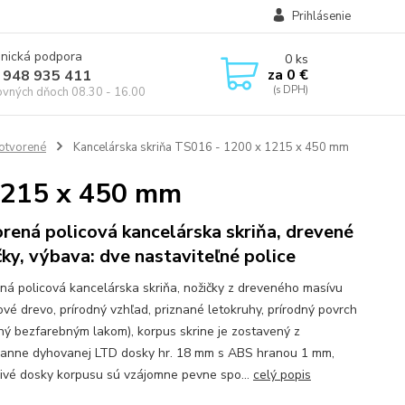
Prihlásenie
onická podpora
0
ks
za
0 €
 948 935 411
ovných dňoch 08.30 - 16.00
 otvorené
Kancelárska skriňa TS016 - 1200 x 1215 x 450 mm
 1215 x 450 mm
rená policová kancelárska skriňa, drevené
čky, výbava: dve nastaviteľné police
ná policová kancelárska skriňa, nožičky z dreveného masívu
ové drevo, prírodný vzhľad, priznané letokruhy, prírodný povrch
ný bezfarebným lakom), korpus skrine je zostavený z
ranne dyhovanej LTD dosky hr. 18 mm s ABS hranou 1 mm,
livé dosky korpusu sú vzájomne pevne spo...
celý popis