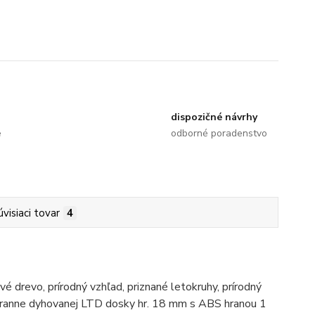
dispozičné návrhy
e
odborné poradenstvo
úvisiaci tovar
4
é drevo, prírodný vzhľad, priznané letokruhy, prírodný
stranne dyhovanej LTD dosky hr. 18 mm s ABS hranou 1