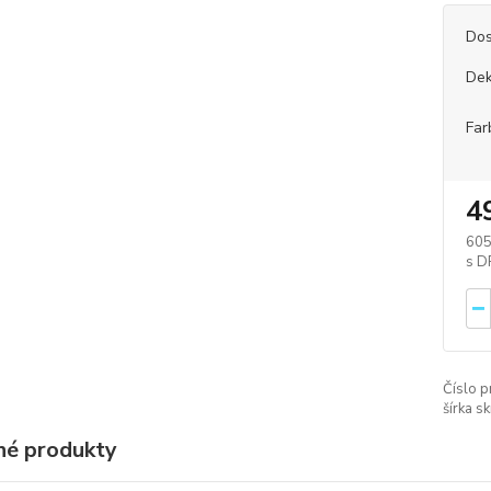
Dos
Dek
Far
4
605
Číslo p
šírka sk
é produkty