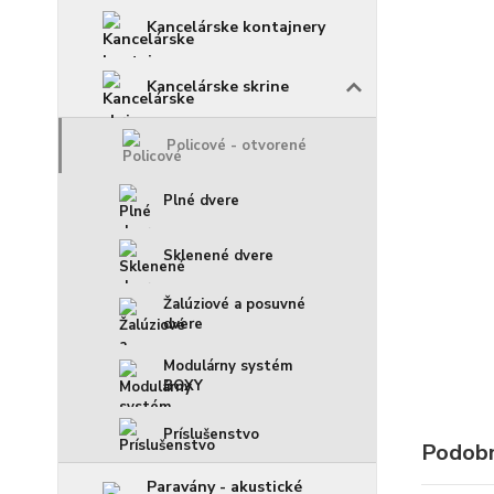
Kancelárske kontajnery
Kancelárske skrine
Policové - otvorené
Plné dvere
Sklenené dvere
Žalúziové a posuvné
dvere
Modulárny systém
BOXY
Príslušenstvo
Podobn
Paravány - akustické