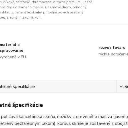
hliníkové, nerezové, chrómované, drevené prémium - jaseň,
nožičky z dreveného masívu (jaseňové drevo, prírodný
vzhľad, priznané letokruhy, prírodný povrch ošetrený
bezfarebným lakom), kor...
materiál a
rozvoz tovaru
spracovanie
rýchle doručeni
vyrobené v EU
etné špecifikácie
S
tné špecifikácie
policová kancelárska skriňa, nožičky z dreveného masívu (jaseňov
šetrený bezfarebným lakom), korpus skrine je zostavený z oboj