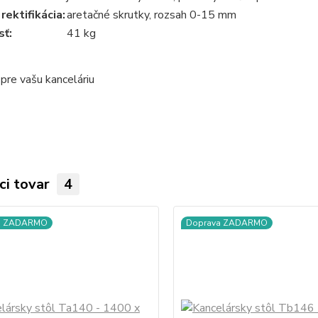
rektifikácia:
aretačné skrutky, rozsah 0-15 mm
ť:
41 kg
a pre vašu kanceláriu
ci tovar
4
a ZADARMO
Doprava ZADARMO