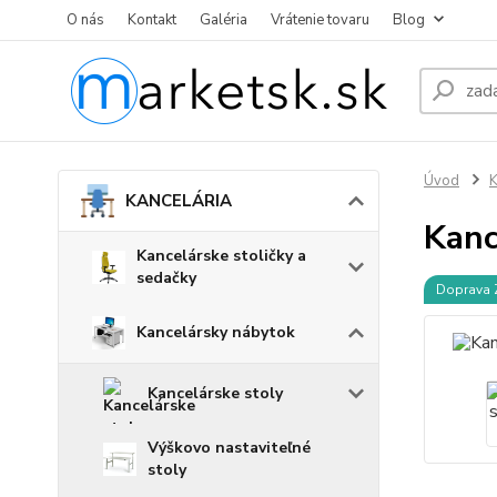
O nás
Kontakt
Galéria
Vrátenie tovaru
Blog
Úvod
KANCELÁRIA
Kanc
Kancelárske stoličky a
sedačky
Doprava
Kancelársky nábytok
Kancelárske stoly
Výškovo nastaviteľné
stoly