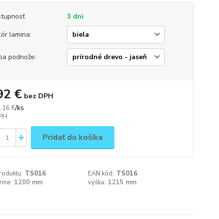
tupnosť
3 dni
ór lamina:
ba podnože:
92 €
bez DPH
/
ks
,16 €
Pridať do košíka
roduktu:
TS016
EAN kód:
TS016
rine:
1200 mm
výška:
1215 mm