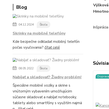
Výšková 
Blog
Hmotnos
04.12.2024
Škola
Inšpiráci
Skrinky na mobilné telefóny
Kde bezpečne odkladať mobilný telefón
počas vyučovania?
čítať celé
Súvisia
08.05.2022
Škola
Nabíjať a skladovať? Žiadny problém!
Doprav
Špeciálne mobilné vozíky a skrine s
vnútorným vybavením umožňujúcim
súčasne skladovať a nabíjať notebooky,
tablety alebo smartfóny s využitím najmä
p...
čítať celé