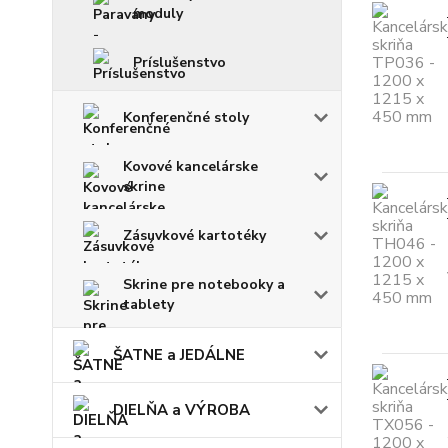
moduly
Príslušenstvo
Konferenčné stoly
Kovové kancelárske
skrine
Zásuvkové kartotéky
Skrine pre notebooky a
tablety
ŠATNE a JEDÁLNE
DIELŇA a VÝROBA