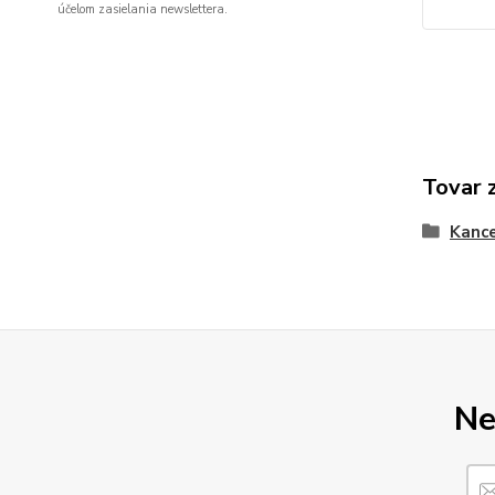
účelom zasielania newslettera.
Tovar 
Kance
Ne