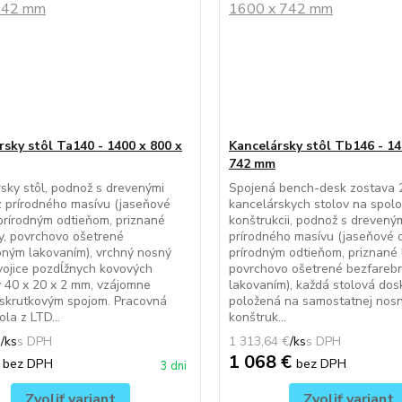
rsky stôl Ta140 - 1400 x 800 x
Kancelársky stôl Tb146 - 14
742 mm
sky stôl, podnož s drevenými
Spojená bench-desk zostava 
 prírodného masívu (jaseňové
kancelárskych stolov na spolo
prírodným odtieňom, priznané
konštrukcii, podnož s drevený
y, povrchovo ošetrené
prírodného masívu (jaseňové 
ným lakovaním), vrchný nosný
prírodným odtieňom, priznané 
ojice pozdĺžnych kovových
povrchovo ošetrené bezfareb
 40 x 20 x 2 mm, vzájomne
lakovaním), každá stolová dos
 skrutkovým spojom. Pracovná
položená na samostatnej nosn
la z LTD...
konštruk...
€
/
ks
1 313,64 €
/
ks
€
1 068 €
bez DPH
bez DPH
3 dni
Zvoliť variant
Zvoliť variant