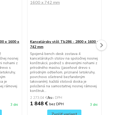
00 x 1600 x
Kancelársky stôl Tb286 - 2800 x 1600 x
Ko
742 mm
Kan
cen
2
Spojená bench-desk zostava 4
uz
čnej nosnej
kancelárskych stolov na spoločnej nosnej
zás
mi nohami z
konštrukcii, podnož s drevenými nohami z
( b
drevo s
prírodného masívu (jaseňové drevo s
far
letokruhy,
prírodným odtieňom, priznané letokruhy,
Vyb
ným
povrchovo ošetrené bezfarebným
+ 2
ka je
lakovaním), každá stolová doska je
ej rámovej
položená na samostatnej nosnej rámovej
konštruk...
2 273,04 €
/
ks
590
1 848 €
4
bez DPH
3 dni
3 dni
Zvoliť variant