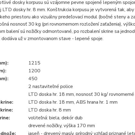
otlivé dosky korpusu sú vzájomne pevne spojené lepeným spojom,
 LTD dosky hr. 8 mm. Konštrukcia korpusu je vytvorená tak, aby 
keho priestoru ako vizuálny predeľovací modul (bočné steny a z
lošná nosnosť 30 kg (pri rovnomernom rozložení zaťaženia), výško
m balení sú nožičky odmontované, po rozbalení skrine sa jednod
a dodáva už v zmontovanom stave - lepené spoje.
mm):
1215
m):
1200
mm):
450
2 nastaviteľné police
LTD doska hr. 18 mm, nosnosť 30 kg/ rovnomerné 
krine:
LTD doska hr. 18 mm, ABS hrana hr. 1 mm
krine:
LTD doska hr. 8 mm
rine:
voliteľná: biela, dekór dub
drevené nožičky, výška 170 mm
odnože:
jaseň - drevený masív, prírodný vzhľad priznané let