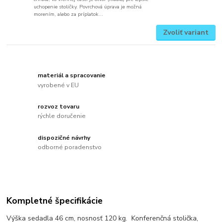
uchopenie stoličky. Povrchová úprava je možná
morením, alebo za príplatok...
Zvoliť variant
materiál a spracovanie
vyrobené v EU
rozvoz tovaru
rýchle doručenie
dispozičné návrhy
odborné poradenstvo
Kompletné špecifikácie
Výška sedadla 46 cm, nosnosť 120 kg.
 K
onferenčná stolička,