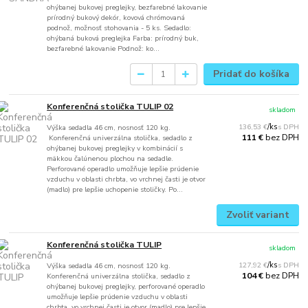
ohýbanej bukovej preglejky, bezfarebné lakovanie
prírodný bukový dekór, kovová chrómovaná
podnož, možnosť stohovania - 5 ks. Sedadlo:
ohýbaná buková preglejka Farba: prírodný buk,
bezfarebné lakovanie Podnož: ko...
Pridať do košíka
Konferenčná stolička TULIP 02
skladom
136,53 €
/
ks
Výška sedadla 46 cm, nosnosť 120 kg.
bez DPH
111 €
Konferenčná univerzálna stolička, sedadlo z
ohýbanej bukovej preglejky v kombinácií s
mäkkou čalúnenou plochou na sedadle.
Perforované operadlo umožňuje lepšie prúdenie
vzduchu v oblasti chrbta, vo vrchnej časti je otvor
(madlo) pre lepšie uchopenie stoličky. Po...
Zvoliť variant
Konferenčná stolička TULIP
skladom
127,92 €
/
ks
Výška sedadla 46 cm, nosnosť 120 kg.
bez DPH
104 €
Konferenčná univerzálna stolička, sedadlo z
ohýbanej bukovej preglejky, perforované operadlo
umožňuje lepšie prúdenie vzduchu v oblasti
chrbta, vo vrchnej časti je otvor (madlo) pre lepšie