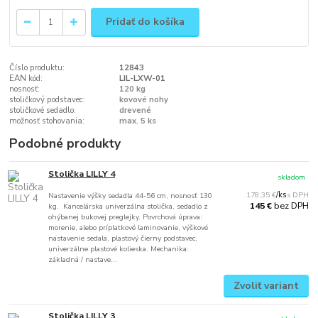
Pridať do košíka
Číslo produktu:
12843
EAN kód:
LIL-LXW-01
nosnosť:
120 kg
stoličkový podstavec:
kovové nohy
stoličkové sedadlo:
drevené
možnosť stohovania:
max. 5 ks
Podobné produkty
Stolička LILLY 4
skladom
178,35 €
/
ks
Nastavenie výšky sedadla 44-56 cm, nosnosť 130
bez DPH
145 €
kg. Kancelárska univerzálna stolička, sedadlo z
ohýbanej bukovej preglejky. Povrchová úprava:
morenie, alebo príplatkové laminovanie, výškové
nastavenie sedala, plastový čierny podstavec,
univerzálne plastové kolieska. Mechanika:
základná / nastave...
Zvoliť variant
Stolička LILLY 3