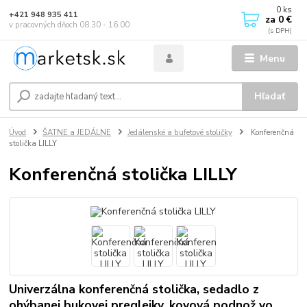
0
ks
+421 948 935 411
za
0 €
v pracovných dňoch 08.30 - 16.00
Menu
Hľadať
Úvod
ŠATNE a JEDÁLNE
Jedálenské a bufetové stoličky
Konferenčná
stolička LILLY
Konferenčná stolička LILLY
Univerzálna konferenčná stolička, sedadlo z
ohýbanej bukovej preglejky, kovová podnož vo