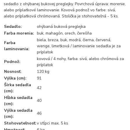
sedadlo z ohýbanej bukovej preglejky. Povrchová úprava: morenie,
alebo príplatkové laminovanie. Kovová podnož vo farbe: sivá,
alebo príplatková chrómovaná. Stolička je stohovateľná - 5 ks.
Sedadlo:
ohýbaná buková preglejka
Farba morenia:
buk, mahagón, orech, čerešňa
biela, breza, buk, modrá, čierna, červená,
Farba
wenge, limetková / laminovanie sedadla je za
laminovania:
príplatok
kovová / 4 nohy, farba: sivá, alebo chrómová za
Podnož:
príplatok
Nosnosť:
120 kg
Výška (cm):
91
Šírka sedadla
42
(cm):
Hĺbka sedadla
40
(cm):
Výška sedadla
46
(cm):
Stohovateľnosť:
v stĺpci max. 5 ks
Hmotnosť:
6 kg