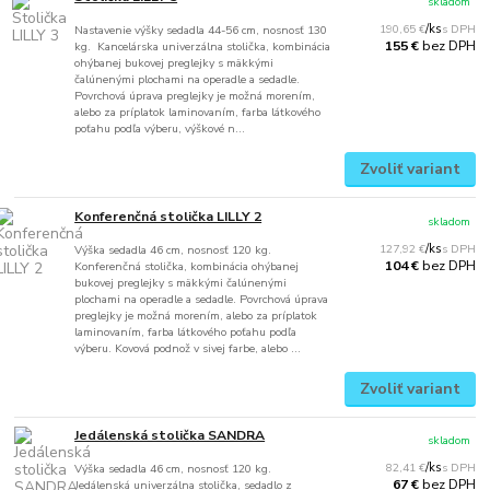
skladom
190,65 €
/
ks
Nastavenie výšky sedadla 44-56 cm, nosnosť 130
bez DPH
155 €
kg. Kancelárska univerzálna stolička, kombinácia
ohýbanej bukovej preglejky s mäkkými
čalúnenými plochami na operadle a sedadle.
Povrchová úprava preglejky je možná morením,
alebo za príplatok laminovaním, farba látkového
poťahu podľa výberu, výškové n...
Zvoliť variant
Konferenčná stolička LILLY 2
skladom
127,92 €
/
ks
Výška sedadla 46 cm, nosnosť 120 kg.
bez DPH
104 €
Konferenčná stolička, kombinácia ohýbanej
bukovej preglejky s mäkkými čalúnenými
plochami na operadle a sedadle. Povrchová úprava
preglejky je možná morením, alebo za príplatok
laminovaním, farba látkového poťahu podľa
výberu. Kovová podnož v sivej farbe, alebo ...
Zvoliť variant
Jedálenská stolička SANDRA
skladom
82,41 €
/
ks
Výška sedadla 46 cm, nosnosť 120 kg.
bez DPH
67 €
Jedálenská univerzálna stolička, sedadlo z