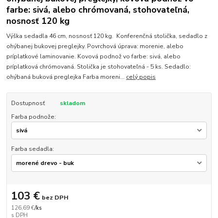
farbe: sivá, alebo chrómovaná, stohovateľná,
nosnosť 120 kg
Výška sedadla 46 cm, nosnosť 120 kg. Konferenčná stolička, sedadlo z
ohýbanej bukovej preglejky. Povrchová úprava: morenie, alebo
príplatkové laminovanie. Kovová podnož vo farbe: sivá, alebo
príplatková chrómovaná. Stolička je stohovateľná - 5 ks. Sedadlo:
ohýbaná buková preglejka Farba moreni...
celý popis
Dostupnosť
skladom
Farba podnože:
Farba sedadla:
103 €
bez DPH
126,69 €
/
ks