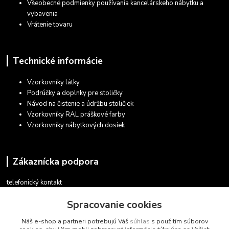
Všeobecné podmienky používania kancelárskeho nábytku a
vybavenia
Vrátenie tovaru
Technické informácie
Vzorkovníky látky
Podrúčky a doplnky pre stoličky
Návod na čistenie a údržbu stoličiek
Vzorkovníky RAL práškové farby
Vzorkovníky nábytkových dosiek
Zákaznícka podpora
telefonický kontakt
+421 948 935 411
Spracovanie cookies
v pracovných dňoch 08.30 - 16.00
Náš e-shop a partneri potrebujú Váš
súhlas
s použitím súborov
obchod@marketsk.sk