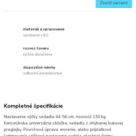
Zvoliť variant
materiál a spracovanie
vyrobené v EU
rozvoz tovaru
rýchle doručenie
dispozičné návrhy
odborné poradenstvo
Kompletné špecifikácie
Nastavenie výšky sedadla 44-56 cm, nosnosť 130 kg.
Kancelárska univerzálna stolička, sedadlo z ohýbanej bukovej
preglejky. Povrchová úprava: morenie, alebo príplatkové
laminovanie, výškové nastavenie sedala, plastový čierny