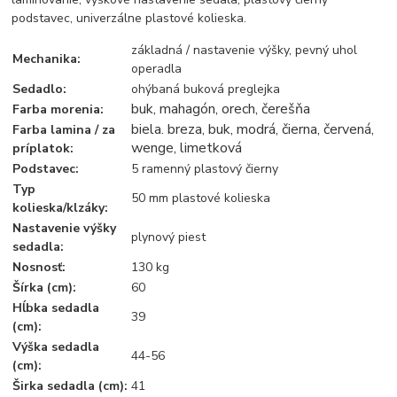
podstavec, univerzálne plastové kolieska.
základná / nastavenie výšky, pevný uhol
Mechanika:
operadla
Sedadlo:
ohýbaná buková preglejka
buk, mahagón, orech, čerešňa
Farba morenia:
biela. breza, buk, modrá, čierna, červená,
Farba lamina / za
wenge, limetková
príplatok:
Podstavec:
5 ramenný plastový čierny
Typ
50 mm plastové kolieska
kolieska/klzáky:
Nastavenie výšky
plynový piest
sedadla:
Nosnosť:
130 kg
Šírka (cm):
60
Hĺbka sedadla
39
(cm):
Výška sedadla
44-56
(cm):
Širka sedadla (cm):
41