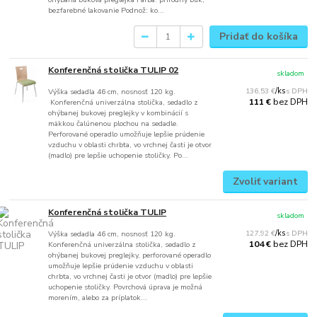
bezfarebné lakovanie Podnož: ko...
Pridať do košíka
Konferenčná stolička TULIP 02
skladom
136,53 €
/
ks
Výška sedadla 46 cm, nosnosť 120 kg.
bez DPH
111 €
Konferenčná univerzálna stolička, sedadlo z
ohýbanej bukovej preglejky v kombinácií s
mäkkou čalúnenou plochou na sedadle.
Perforované operadlo umožňuje lepšie prúdenie
vzduchu v oblasti chrbta, vo vrchnej časti je otvor
(madlo) pre lepšie uchopenie stoličky. Po...
Zvoliť variant
Konferenčná stolička TULIP
skladom
127,92 €
/
ks
Výška sedadla 46 cm, nosnosť 120 kg.
bez DPH
104 €
Konferenčná univerzálna stolička, sedadlo z
ohýbanej bukovej preglejky, perforované operadlo
umožňuje lepšie prúdenie vzduchu v oblasti
chrbta, vo vrchnej časti je otvor (madlo) pre lepšie
uchopenie stoličky. Povrchová úprava je možná
morením, alebo za príplatok...