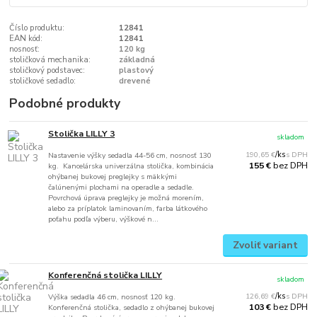
Číslo produktu:
12841
EAN kód:
12841
nosnosť:
120 kg
stoličková mechanika:
základná
stoličkový podstavec:
plastový
stoličkové sedadlo:
drevené
Podobné produkty
Stolička LILLY 3
skladom
190,65 €
/
ks
Nastavenie výšky sedadla 44-56 cm, nosnosť 130
bez DPH
155 €
kg. Kancelárska univerzálna stolička, kombinácia
ohýbanej bukovej preglejky s mäkkými
čalúnenými plochami na operadle a sedadle.
Povrchová úprava preglejky je možná morením,
alebo za príplatok laminovaním, farba látkového
poťahu podľa výberu, výškové n...
Zvoliť variant
Konferenčná stolička LILLY
skladom
126,69 €
/
ks
Výška sedadla 46 cm, nosnosť 120 kg.
bez DPH
103 €
Konferenčná stolička, sedadlo z ohýbanej bukovej