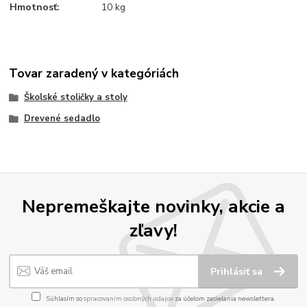
Hmotnosť:
10 kg
Tovar zaradený v kategóriách
Školské stoličky a stoly
Drevené sedadlo
Nepremeškajte novinky, akcie a
zľavy!
Prihlásiť sa
Súhlasím so
spracovaním osobných údajov
za účelom zasielania newslettera.