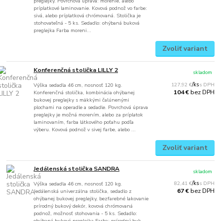
preglejky. Povrchová úprava: morenie, alebo
príplatkové laminovanie. Kovová podnož vo farbe:
sivá, alebo príplatková chrómovaná. Stolička je
stohovateľná - 5 ks. Sedadlo: ohýbaná buková
preglejka Farba moreni...
Zvoliť variant
Konferenčná stolička LILLY 2
skladom
127,92 €
/
ks
Výška sedadla 46 cm, nosnosť 120 kg.
bez DPH
104 €
Konferenčná stolička, kombinácia ohýbanej
bukovej preglejky s mäkkými čalúnenými
plochami na operadle a sedadle. Povrchová úprava
preglejky je možná morením, alebo za príplatok
laminovaním, farba látkového poťahu podľa
výberu. Kovová podnož v sivej farbe, alebo ...
Zvoliť variant
Jedálenská stolička SANDRA
skladom
82,41 €
/
ks
Výška sedadla 46 cm, nosnosť 120 kg.
bez DPH
67 €
Jedálenská univerzálna stolička, sedadlo z
ohýbanej bukovej preglejky, bezfarebné lakovanie
prírodný bukový dekór, kovová chrómovaná
podnož, možnosť stohovania - 5 ks. Sedadlo:
ohýbaná buková preglejka Farba: prírodný buk,