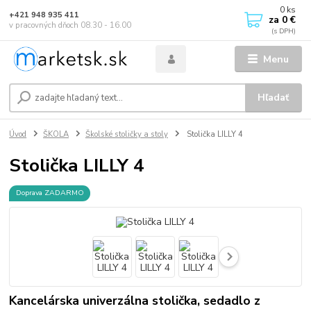
0
ks
+421 948 935 411
za
0 €
v pracovných dňoch 08.30 - 16.00
Menu
Hľadať
Úvod
ŠKOLA
Školské stoličky a stoly
Stolička LILLY 4
Stolička LILLY 4
Doprava ZADARMO
Kancelárska univerzálna stolička, sedadlo z