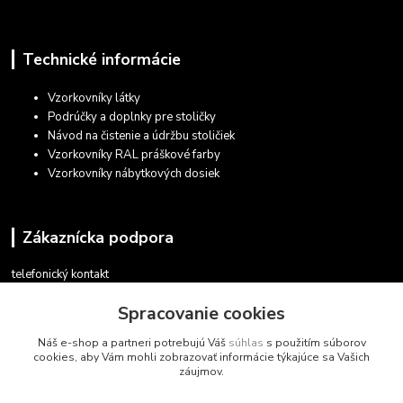
Technické informácie
Vzorkovníky látky
Podrúčky a doplnky pre stoličky
Návod na čistenie a údržbu stoličiek
Vzorkovníky RAL práškové farby
Vzorkovníky nábytkových dosiek
Zákaznícka podpora
telefonický kontakt
+421 948 935 411
Spracovanie cookies
v pracovných dňoch 08.30 - 16.00
Náš e-shop a partneri potrebujú Váš
súhlas
s použitím súborov
obchod@marketsk.sk
cookies, aby Vám mohli zobrazovať informácie týkajúce sa Vašich
záujmov.