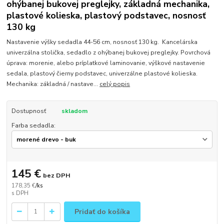
ohýbanej bukovej preglejky, základná mechanika,
plastové kolieska, plastový podstavec, nosnosť
130 kg
Nastavenie výšky sedadla 44-56 cm, nosnosť 130 kg. Kancelárska
univerzálna stolička, sedadlo z ohýbanej bukovej preglejky. Povrchová
úprava: morenie, alebo príplatkové laminovanie, výškové nastavenie
sedala, plastový čierny podstavec, univerzálne plastové kolieska.
Mechanika: základná / nastave...
celý popis
Dostupnosť
skladom
Farba sedadla:
145 €
bez DPH
178,35 €
/
ks
Pridať do košíka