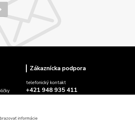
Zákaznícka podpora
telefonický kontakt
+421 948 935 411
ličky
v pracovných dňoch 08.30 - 16.00
stoličiek
farby
obchod@marketsk.sk
osiek
brazovať informácie