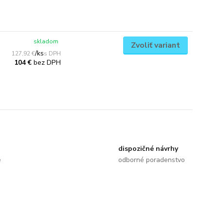
skladom
Zvoliť variant
/
ks
127,92 €
bez DPH
104 €
dispozičné návrhy
e
odborné poradenstvo