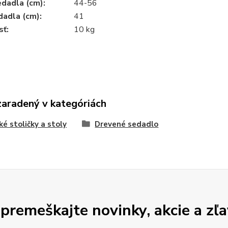
dadla (cm):
44-56
dadla (cm):
41
ť:
10 kg
zaradený v kategóriách
ké stoličky a stoly
Drevené sedadlo
premeškajte novinky, akcie a zľa