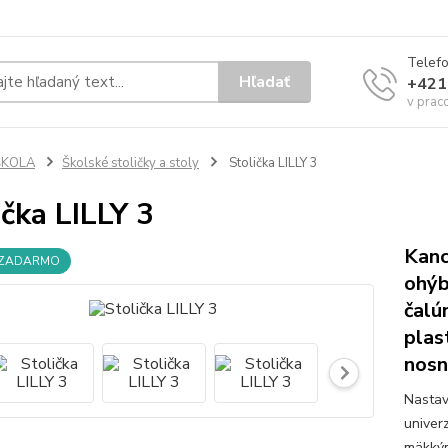
Telef
Hľadať
+421
v prac
ŠKOLA
Školské stoličky a stoly
Stolička LILLY 3
ička LILLY 3
Kanc
 ZADARMO
ohýb
čalú
plas
nosn
Nastav
univer
mäkkým