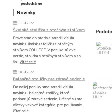
Novinky
11.04.2022
Školská stolička s otočným stolíkom
Podobn
Práve sme do predaja zaradili ďalšiu
novinku, školskú stoličku s otočným
stolíkom COLLEGE. V ponuke sú dve
verzie, stolička s otočným stolíkom a so
šp...
čítať celé
10.04.2022
Balančné stoličky pre zdravé sedenie
Do našej ponuky sme zaradili ďalšiu
novinku - balančné stoličky, ktoré
podporujú zdravé sedenie. Určené sú pre
všetky vekové kategórie, pre používanie...
čítať celé