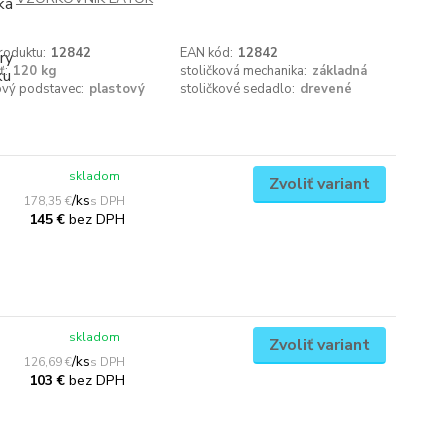
roduktu:
12842
EAN kód:
12842
ť:
120 kg
stoličková mechanika:
základná
ový podstavec:
plastový
stoličkové sedadlo:
drevené
skladom
Zvoliť variant
/
ks
178,35 €
bez DPH
145 €
skladom
Zvoliť variant
/
ks
126,69 €
bez DPH
103 €