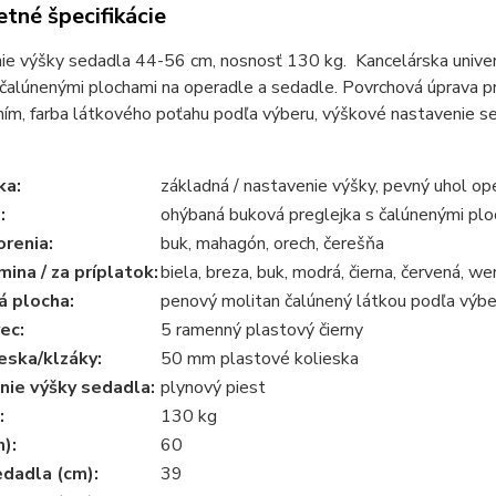
tné špecifikácie
e výšky sedadla 44-56 cm, nosnosť 130 kg. Kancelárska univerz
alúnenými plochami na operadle a sedadle. Povrchová úprava pr
ím, farba látkového poťahu podľa výberu, výškové nastavenie se
ka:
základná / nastavenie výšky, pevný uhol op
:
ohýbaná buková preglejka s čalúnenými pl
renia:
buk, mahagón, orech, čerešňa
mina / za príplatok:
biela, breza, buk, modrá, čierna, červená, w
á plocha:
penový molitan čalúnený látkou podľa výbe
ec:
5 ramenný plastový čierny
eska/klzáky:
50 mm plastové kolieska
nie výšky sedadla:
plynový piest
:
130 kg
m):
60
dadla (cm):
39