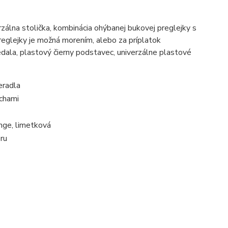
álna stolička, kombinácia ohýbanej bukovej preglejky s
eglejky je možná morením, alebo za príplatok
dala, plastový čierny podstavec, univerzálne plastové
eradla
ochami
enge, limetková
ru