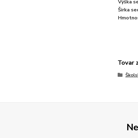
Výška se
Širka se
Hmotnos
Tovar 
Škols
Ne