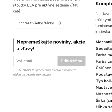
Komple
stoličky ELA pre aktívne sedenie
čítať
celé
Nastaveni
mäkkými č
Zobraziť všetky články
laminovan
kolieska.
Nepremeškajte novinky, akcie
Mechani
a zľavy!
Sedadlo
Farba mo
Prihlásiť sa
Farba la
Čalúnen
Súhlasím so
spracovaním osobných údajov
za
Podstav
účelom zasielania newslettera.
Typ koli
Nastave
Nosnosť
Šírka (c
Hĺbka se