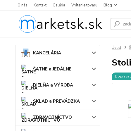
O nás
Kontakt
Galéria
Vrátenie tovaru
Blog
Úvod
KANCELÁRIA
Stol
ŠATNE a JEDÁLNE
Doprava
DIELŇA a VÝROBA
SKLAD a PREVÁDZKA
ZDRAVOTNÍCTVO