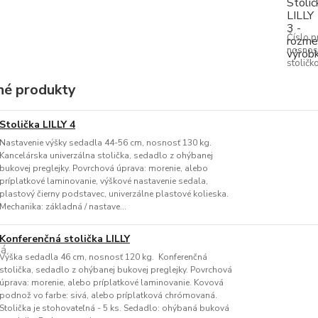
Číslo p
nosnos
stoličk
é produkty
Stolička LILLY 4
Nastavenie výšky sedadla 44-56 cm, nosnosť 130 kg.
Kancelárska univerzálna stolička, sedadlo z ohýbanej
bukovej preglejky. Povrchová úprava: morenie, alebo
príplatkové laminovanie, výškové nastavenie sedala,
plastový čierny podstavec, univerzálne plastové kolieska.
Mechanika: základná / nastave...
Konferenčná stolička LILLY
Výška sedadla 46 cm, nosnosť 120 kg. Konferenčná
stolička, sedadlo z ohýbanej bukovej preglejky. Povrchová
úprava: morenie, alebo príplatkové laminovanie. Kovová
podnož vo farbe: sivá, alebo príplatková chrómovaná.
Stolička je stohovateľná - 5 ks. Sedadlo: ohýbaná buková