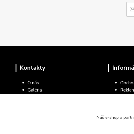
Kontakty
Informá
O nás
Obcho
Galéria
Rekla
Blog
Ochran
Kontakty
Všeob
kancel
Náš e-shop a partn
Vráten