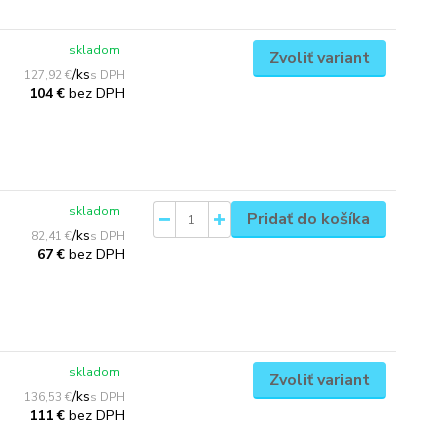
skladom
Zvoliť variant
/
ks
127,92 €
bez DPH
104 €
skladom
Pridať do košíka
/
ks
82,41 €
bez DPH
67 €
skladom
Zvoliť variant
/
ks
136,53 €
bez DPH
111 €