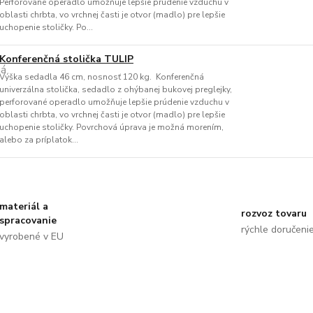
Perforované operadlo umožňuje lepšie prúdenie vzduchu v
oblasti chrbta, vo vrchnej časti je otvor (madlo) pre lepšie
uchopenie stoličky. Po...
Konferenčná stolička TULIP
Výška sedadla 46 cm, nosnosť 120 kg. Konferenčná
univerzálna stolička, sedadlo z ohýbanej bukovej preglejky,
perforované operadlo umožňuje lepšie prúdenie vzduchu v
oblasti chrbta, vo vrchnej časti je otvor (madlo) pre lepšie
uchopenie stoličky. Povrchová úprava je možná morením,
alebo za príplatok...
materiál a
rozvoz tovaru
spracovanie
rýchle doručeni
vyrobené v EU