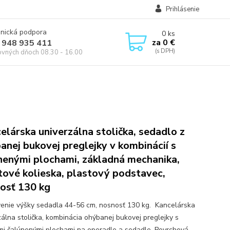
Prihlásenie
onická podpora
0
ks
za
0 €
 948 935 411
ovných dňoch 08.30 - 16.00
elárska univerzálna stolička, sedadlo z
anej bukovej preglejky v kombinácií s
nenými plochami, základná mechanika,
tové kolieska, plastový podstavec,
osť 130 kg
enie výšky sedadla 44-56 cm, nosnosť 130 kg. Kancelárska
zálna stolička, kombinácia ohýbanej bukovej preglejky s
i čalúnenými plochami na operadle a sedadle. Povrchová