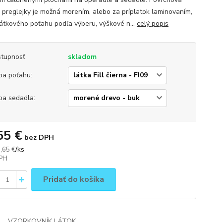
 preglejky je možná morením, alebo za príplatok laminovaním,
látkového poťahu podľa výberu, výškové n...
celý popis
tupnosť
skladom
ba poťahu:
ba sedadla:
55 €
bez DPH
/
ks
,65 €
Pridať do košíka
VZORKOVNÍK LÁTOK