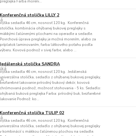
preglejka Farba moreni...
Konferenčná stolička LILLY 2
Výška sedadla 46 cm, nosnosť 120 kg. Konferenčná
stolička, kombinácia ohýbanej bukovej preglejky s
mäkkými čalúnenými plochami na operadle a sedadle.
Povrchová úprava preglejky je možná morením, alebo za
príplatok laminovaním, farba látkového poťahu podľa
výberu. Kovová podnož v sivej farbe, alebo ...
Jedálenská stolička SANDRA
Výška sedadla 46 cm, nosnosť 120 kg. Jedálenská
univerzálna stolička, sedadlo z ohýbanej bukovej preglejky,
bezfarebné lakovanie prírodný bukový dekór, kovová
chrómovaná podnož, možnosť stohovania - 5 ks. Sedadlo:
ohýbaná buková preglejka Farba: prírodný buk, bezfarebné
lakovanie Podnož: ko...
Konferenčná stolička TULIP 02
Výška sedadla 46 cm, nosnosť 120 kg. Konferenčná
univerzálna stolička, sedadlo z ohýbanej bukovej preglejky
v kombinácií s mäkkou čalúnenou plochou na sedadle.