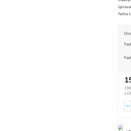
úprava
farba 
Dos
Far
Far
1
190