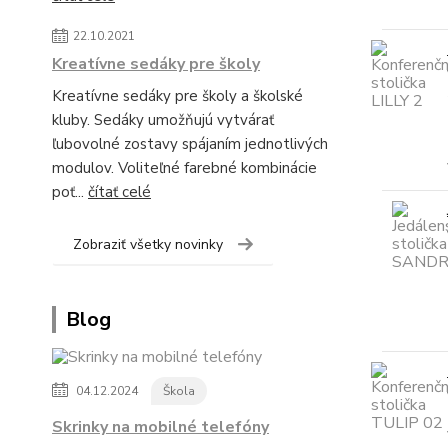
22.10.2021
Kreatívne sedáky pre školy
Kreatívne sedáky pre školy a školské
kluby. Sedáky umožňujú vytvárať
ľubovolné zostavy spájaním jednotlivých
modulov. Voliteľné farebné kombinácie
poť...
čítať celé
Zobraziť všetky novinky
Blog
04.12.2024
Škola
Skrinky na mobilné telefóny