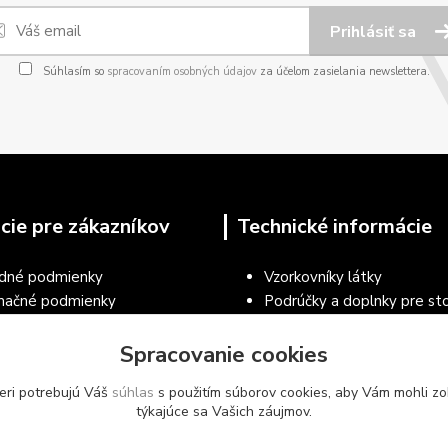
Prihlásiť sa
Súhlasím so
spracovaním osobných údajov
za účelom zasielania newslettera.
cie pre zákazníkov
Technické informácie
dné podmienky
Vzorkovníky látky
mačné podmienky
Podrúčky a doplnky pre sto
a osobných údajov
Návod na čistenie a údržbu 
Spracovanie cookies
ecné podmienky používania
Vzorkovníky RAL práškové 
árskeho nábytku a vybavenia
Vzorkovníky nábytkových d
eri potrebujú Váš
súhlas
s použitím súborov cookies, aby Vám mohli zo
ie tovaru
týkajúce sa Vašich záujmov.