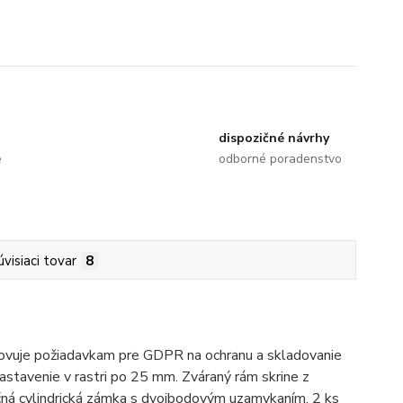
dispozičné návrhy
e
odborné poradenstvo
úvisiaci tovar
8
yhovuje požiadavkam pre GDPR na ochranu a skladovanie
astavenie v rastri po 25 mm. Zváraný rám skrine z
očná cylindrická zámka s dvojbodovým uzamykaním, 2 ks