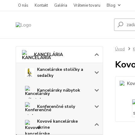
O nás
Kontakt
Galéria
Vrátenie tovaru
Blog
Úvod
KANCELÁRIA
Kovo
Kancelárske stoličky a
sedačky
Kancelársky nábytok
Konferenčné stoly
Kovové kancelárske
skrine