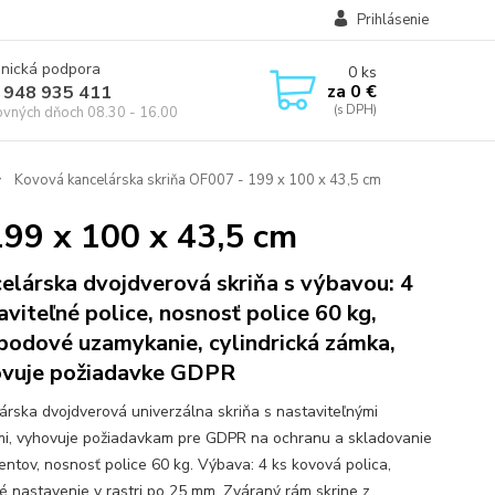
Prihlásenie
onická podpora
0
ks
za
0 €
 948 935 411
ovných dňoch 08.30 - 16.00
Kovová kancelárska skriňa OF007 - 199 x 100 x 43,5 cm
199 x 100 x 43,5 cm
elárska dvojdverová skriňa s výbavou: 4
aviteľné police, nosnosť police 60 kg,
bodové uzamykanie, cylindrická zámka,
vuje požiadavke GDPR
árska dvojdverová univerzálna skriňa s nastaviteľnými
mi, vyhovuje požiadavkam pre GDPR na ochranu a skladovanie
ntov, nosnosť police 60 kg. Výbava: 4 ks kovová polica,
é nastavenie v rastri po 25 mm. Zváraný rám skrine z