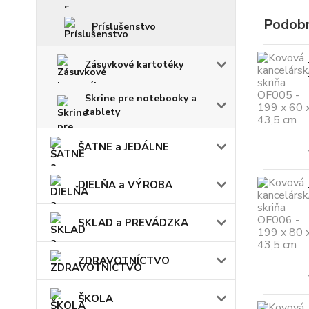
Podobn
Príslušenstvo
Zásuvkové kartotéky
Skrine pre notebooky a
tablety
ŠATNE a JEDÁLNE
DIELŇA a VÝROBA
SKLAD a PREVÁDZKA
ZDRAVOTNÍCTVO
ŠKOLA