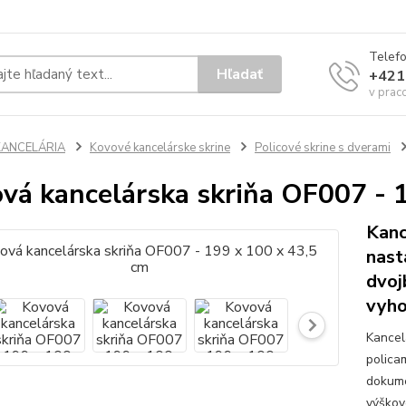
Telef
Hľadať
+421
v prac
KANCELÁRIA
Kovové kancelárske skrine
Policové skrine s dverami
vá kancelárska skriňa OF007 - 
Kanc
nast
dvoj
vyho
Kancel
polica
dokume
výškov