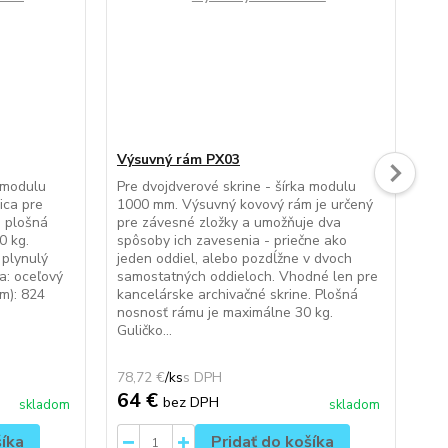
Výsuvný rám PX03
Pr
a modulu
Pre dvojdverové skrine - šírka modulu
Pre
ica pre
1000 mm. Výsuvný kovový rám je určený
100
, plošná
pre závesné zložky a umožňuje dva
kan
0 kg.
spôsoby ich zavesenia - priečne ako
nos
 plynulý
jeden oddiel, alebo pozdĺžne v dvoch
Gul
a: oceľový
samostatných oddieloch. Vhodné len pre
100
m): 824
kancelárske archivačné skrine. Plošná
ple
nosnosť rámu je maximálne 30 kg.
Hĺb
Guličko...
78,72 €
/
ks
78,
64 €
6
bez DPH
skladom
skladom
šíka
Pridať do košíka