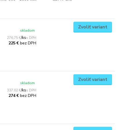
Zvoliť variant
skladom
/
ks
276,75 €
bez DPH
225 €
Zvoliť variant
skladom
/
ks
337,02 €
bez DPH
274 €