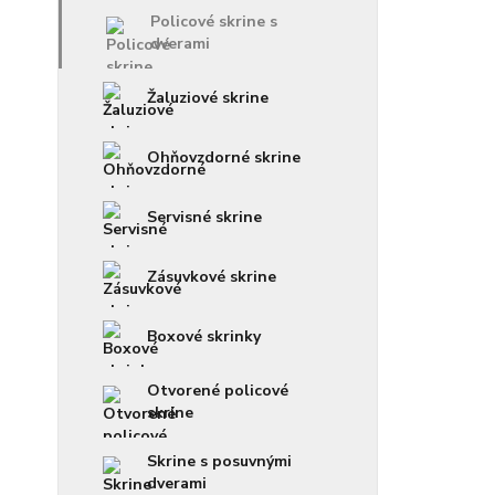
Policové skrine s
dverami
Žaluziové skrine
Ohňovzdorné skrine
Servisné skrine
Zásuvkové skrine
Boxové skrinky
Otvorené policové
skrine
Skrine s posuvnými
dverami