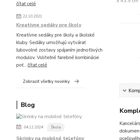
čítať celé
22.10.2021
Kreatívne sedáky pre školy
Kreatívne sedáky pre školy a školské
kluby. Sedáky umožňujú vytvárať
ľubovolné zostavy spájaním jednotlivých
modulov. Voliteľné farebné kombinácie
poť...
čítať celé
Zobraziť všetky novinky
Kompl
Blog
Komple
Kancelárs
04.12.2024
Škola
dokumento
Skrinky na mobilné telefóny
oceľového