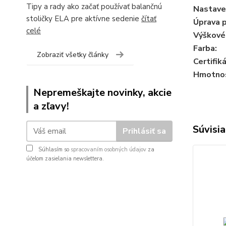
Tipy a rady ako začať používať balančnú
Nastaven
stoličky ELA pre aktívne sedenie
čítať
Úprava p
celé
Výškové
Farba:
Zobraziť všetky články
Certifiká
Hmotnos
Nepremeškajte novinky, akcie
a zľavy!
Súvisia
Prihlásiť sa
Súhlasím so
spracovaním osobných údajov
za
účelom zasielania newslettera.