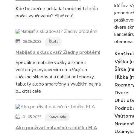
kľúčov. V
Kde bezpečne odkladať mobilný telefón
jednoduch
počas vyučovania?
čítať celé
práškovou
dvere skr
kancelárs
olemovan
08.05.2022
Škola
Nabíjať a skladovať? Žiadny problém!
Konštruk
Výška (
Špeciálne mobilné vozíky a skrine s
Šírka (m
vnútorným vybavením umožňujúcim
súčasne skladovať a nabíjať notebooky,
Hĺbka (
tablety alebo smartfóny s využitím najmä
Rozmery
p...
čítať celé
Dvere:
Uhol otv
Podnož s
Vnútorn
01.05.2022
Kancelária
Nosnosť 
Ako používať balančnú stoličku ELA
Uzamyka