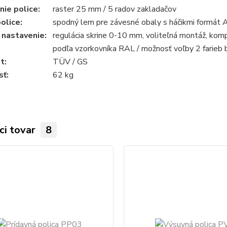
ie police:
raster 25 mm / 5 radov zakladačov
olice:
spodný lem pre závesné obaly s háčikmi formát 
 nastavenie:
regulácia skrine 0-10 mm, voliteľná montáž, ko
podľa vzorkovníka RAL / možnosť voľby 2 farieb 
t:
TÜV / GS
ť:
62 kg
ci tovar
8