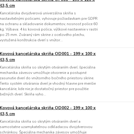
43,5 cm
Kancelárska dvojdverová univerzálna skriňa s
nastaviteľnými policami, vyhovuje požiadavkam pre GDPR
na ochranu a skladovanie dokumentov, nosnosť police 60
kg. Výbava: 4 ks kovová polica, výškové nastavenie v rastri
po 25 mm. Zváraný rám skrine z oceľového plechu,
vystužená konštrukcia dverí s vnútor...
Kovová kancelárska skriňa OD001 - 199 x 100 x
43,5 cm
Kancelárska skriňa so skrytým otváraním dverí, špeciálna
mechanika závesov umožňuje otvorenie a postupné
zasunutie dverí do vnútorného bočného priestoru skrine.
Tento systém otvárania dverí je vhodný hlavne pre menšie
kancelárie, kde nie je dostatočný priestor pre použitie
bežných dverí. Skriňa vyho...
Kovová kancelárska skriňa OD002 - 199 x 100 x
43,5 cm
Kancelárska skriňa so skrytým otváraním dverí a
samostatne uzamykateľnou odkladacou dvojdverovou
schránkou. Špeciálna mechanika závesov umožňuje