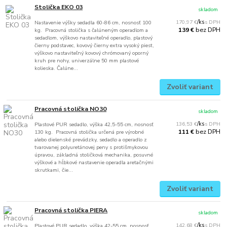
Stolička EKO 03
skladom
170,97 €
/
ks
Nastavenie výšky sedadla 60-86 cm, nosnosť 100
bez DPH
139 €
kg. Pracovná stolička s čalúneným operadlom a
sedadlom, výškovo nastaviteľné operadlo, plastový
čierny podstavec, kovový čierny extra vysoký piest,
výškovo nastaviteľný kovový chrómovaný oporný
kruh pre nohy, univerzálne 50 mm plastové
kolieska. Čalúne...
Zvoliť variant
Pracovná stolička NO30
skladom
136,53 €
/
ks
Plastové PUR sedadlo, výška 42,5-55 cm, nosnosť
bez DPH
111 €
130 kg. Pracovná stolička určená pre výrobné
alebo dielenské prevádzky, sedadlo a operadlo z
tvarovanej polyuretánovej peny s protišmykovou
úpravou, základná stoličková mechanika, posuvné
výškové a hĺbkové nastavenie operadla aretačnými
skrutkami, čie...
Zvoliť variant
Pracovná stolička PIERA
skladom
142,68 €
/
ks
Plastové PUR sedadlo, výška 42-55 cm, nosnosť