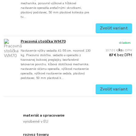
mechanika, posuvné výškové a hĺbkové
nastavenie operadla aretačnými skrutkami,
plastový podstavec, 50 mm plastové kolieska pre
tv...
Zvoliť variant
Pracovná stolička WM70
skladom
107,01 €
/
ks
Nastavenie výšky sedadla 41-55 cm, nosnosť 130
bez DPH
87 €
kg. Pracovná stolička, sedadlo a operadlo z
tvarovanej bukovej preglejky, bezfarebné
lakovanie povrchu, kĺbová stoličková mechanika,
nastavenie sklonu operadla, výškové nastavenie
operadla, výškové nastavenie sedala, plastový
podstavec, 50 mm plastové k...
Zvoliť variant
materiál a spracovanie
vyrobené v EU
rozvoz tovaru