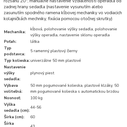
rozsahu 20°, manuálne nastavenie vzdialenosti operadla od
zadnej hrany sedadla (nastavenie vysunutím alebo
zasunutím spodného ramena kĺbovej mechaniky vo vodiacich
kolajničkách mechniky, fixácia pomocou otočnej skrutky)
kĺbová, polohovanie výšky sedadla, polohovanie
Mechanika:
výšky operadla, nastavenie sklonu operadla
Poťah:
látka
Typ
5 ramenný plastový čierny
podstavca:
Typ kolieska:
univerzálne 50 mm plastové
Nastavenie
výšky
plynový piest
sedadla:
Výbava
50 mm pogumované kolieska, plastové klzáky, 50
voliteľná:
mm pogumované kolieska s automatickou brzdou
Nosnosť:
100 kg
Výška
44-56
sedadla (cm):
Širka (cm):
60
Šírka
43