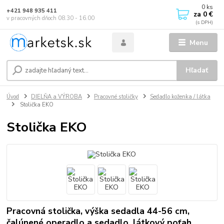
0
ks
+421 948 935 411
za
0 €
v pracovných dňoch 08.30 - 16.00
Menu
Hľadať
Úvod
DIELŇA a VÝROBA
Pracovné stoličky
Sedadlo koženka / látka
Stolička EKO
Stolička EKO
Pracovná stolička, výška sedadla 44-56 cm,
čalúnené operadlo a sedadlo, látkový poťah,