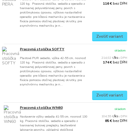
bez DPH
116 €
120 kg. Pracovná stolička, sedadlo a operadlo z
tvarovanej polyuretánovej peny, povrch s
protišmykovou úpravou, výškovo nastaviteľné
operadlo: pre kĺbovú mechaniku je nastavenie a
fixácia pomocou otočnej plastovej skrutky, pre
asynchrónnu mechaniku je n...
Zvoliť variant
Pracovná stolička SOFTY
skladom
214,02 €
/
ks
Plastové PUR sedadlo, výška 42-55 cm, nosnosť
bez DPH
174 €
120 kg. Pracovná stolička, sedadlo a operadlo z
tvarovanej polyuretánovej peny, povrch s
protišmykovou úpravou, výškovo nastaviteľné
operadlo: pre kĺbovú mechaniku je nastavenie a
fixácia pomocou otočnej plastovej skrutky, pre
asynchrónnu mechaniku je n...
Zvoliť variant
Pracovná stolička WN60
skladom
104,55 €
/
ks
Nastavenie výšky sedadla 41-55 cm, nosnosť 130
bez DPH
85 €
kg. Pracovná stolička, sedadlo a operadlo z
tvarovanej bukovej preglejky, bezfarebné
lakovanie povrchu, základná stoličková