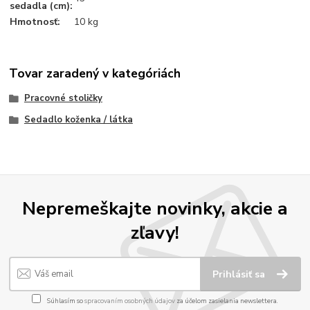
sedadla (cm):
Hmotnosť:
10 kg
Tovar zaradený v kategóriách
Pracovné stoličky
Sedadlo koženka / látka
Nepremeškajte novinky, akcie a
zľavy!
Prihlásiť sa
Súhlasím so
spracovaním osobných údajov
za účelom zasielania newslettera.