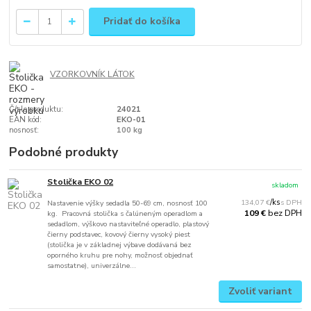
Pridať do košíka
VZORKOVNÍK LÁTOK
Číslo produktu:
24021
EAN kód:
EKO-01
nosnosť:
100 kg
Podobné produkty
Stolička EKO 02
skladom
134,07 €
/
ks
Nastavenie výšky sedadla 50-69 cm, nosnosť 100
bez DPH
109 €
kg. Pracovná stolička s čalúneným operadlom a
sedadlom, výškovo nastaviteľné operadlo, plastový
čierny podstavec, kovový čierny vysoký piest
(stolička je v základnej výbave dodávaná bez
oporného kruhu pre nohy, možnosť objednať
samostatne), univerzálne...
Zvoliť variant