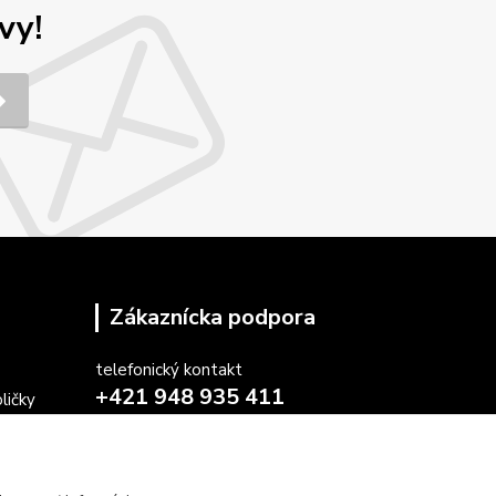
vy!
Zákaznícka podpora
telefonický kontakt
+421 948 935 411
ličky
v pracovných dňoch 08.30 - 16.00
stoličiek
farby
obchod@marketsk.sk
osiek