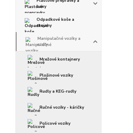
Plastové prepravky a
boxy
Odpadkové koše a
stojany
Manipulačné vozíky a
rudly
Mrežové kontajnery
Plošinové vozíky
Rudly a KEG-rudly
Ručné vozíky - káričky
Policové vozíky