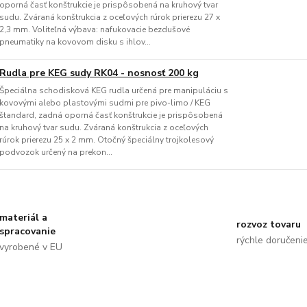
oporná časť konštrukcie je prispôsobená na kruhový tvar
sudu. Zváraná konštrukcia z oceľových rúrok prierezu 27 x
2,3 mm. Voliteľná výbava: nafukovacie bezdušové
pneumatiky na kovovom disku s ihlov...
Rudla pre KEG sudy RK04 - nosnosť 200 kg
Špeciálna schodisková KEG rudla určená pre manipuláciu s
kovovými alebo plastovými sudmi pre pivo-limo / KEG
štandard, zadná oporná časť konštrukcie je prispôsobená
na kruhový tvar sudu. Zváraná konštrukcia z oceľových
rúrok prierezu 25 x 2 mm. Otočný špeciálny trojkolesový
podvozok určený na prekon...
materiál a
rozvoz tovaru
spracovanie
rýchle doručeni
vyrobené v EU