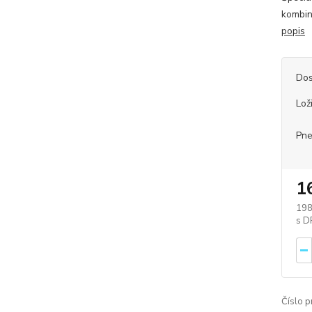
kombin
popis
Dos
Lož
Pne
1
198
Číslo p