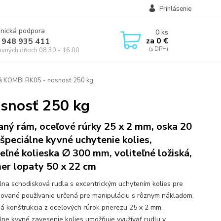
Prihlásenie
onická podpora
0
ks
za
0 €
 948 935 411
ovných dňoch 08.30 - 16.00
á KOMBI RK05 - nosnosť 250 kg
snosť 250 kg
aný rám, oceľové rúrky 25 x 2 mm, oska 20
špeciálne kyvné uchytenie kolies,
teľné kolieska ∅ 300 mm, voliteľné ložiská,
er lopaty 50 x 22 cm
lna schodisková rudla s excentrickým uchytením kolies pre
ované používanie určená pre manipuláciu s rôznym nákladom.
á konštrukcia z oceľových rúrok prierezu 25 x 2 mm.
lne kyvné zavesenie kolies umožňuje využívať rudlu v