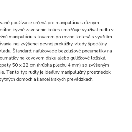
vané používanie určená pre manipuláciu s rôznym
iálne kyvné zavesenie kolies umožňuje využívať rudlu v
žnú manipuláciu s tovarom po rovine, kolesá s využitím
vania inej zvýšenej pevnej prekážky, vtedy špeciálny
nákladu. Štandard: nafukovacie bezdušové pneumatiky na
eumatiky na kovovom disku alebo guličkové ložiská.
 lopaty 50 x 22 cm (hrúbka plechu 4 mm) so zvýšeným
e. Tento typ rudly je ideálny manipulučný prostriedok
obytných domoch a kancelárskych prevádzkach.