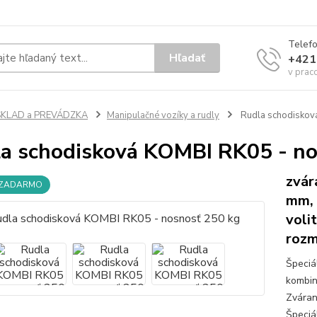
Telef
Hľadať
+421
v prac
SKLAD a PREVÁDZKA
Manipulačné vozíky a rudly
Rudla schodiskov
a schodisková KOMBI RK05 - no
zvár
 ZADARMO
mm, 
voli
rozm
Špeciá
kombin
Zváran
Špeciá