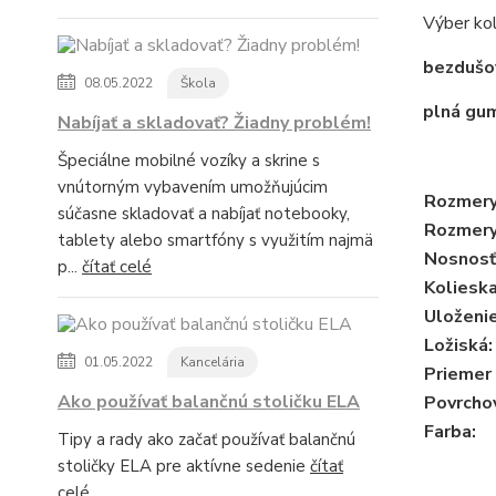
Výber kol
bezdušo
08.05.2022
Škola
plná gu
Nabíjať a skladovať? Žiadny problém!
Špeciálne mobilné vozíky a skrine s
vnútorným vybavením umožňujúcim
Rozmery 
súčasne skladovať a nabíjať notebooky,
Rozmery 
tablety alebo smartfóny s využitím najmä
Nosnosť 
p...
čítať celé
Kolieska
Uloženie
Ložiská:
01.05.2022
Kancelária
Priemer
Ako používať balančnú stoličku ELA
Povrchov
Farba:
Tipy a rady ako začať používať balančnú
stoličky ELA pre aktívne sedenie
čítať
celé