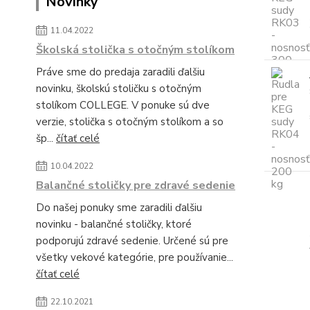
Novinky
11.04.2022
Školská stolička s otočným stolíkom
Práve sme do predaja zaradili ďalšiu
novinku, školskú stoličku s otočným
stolíkom COLLEGE. V ponuke sú dve
verzie, stolička s otočným stolíkom a so
šp...
čítať celé
10.04.2022
Balančné stoličky pre zdravé sedenie
Do našej ponuky sme zaradili ďalšiu
novinku - balančné stoličky, ktoré
podporujú zdravé sedenie. Určené sú pre
všetky vekové kategórie, pre používanie...
čítať celé
22.10.2021