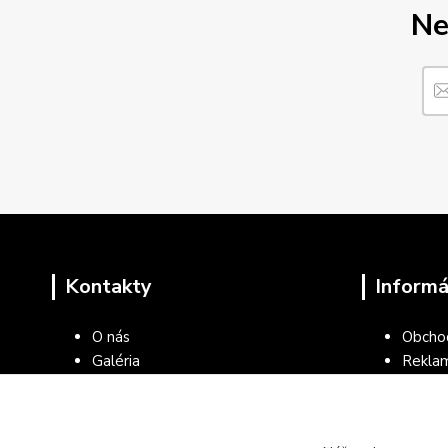
Ne
Kontakty
Informá
O nás
Obcho
Galéria
Rekla
Blog
Ochran
Kontakty
Všeob
kancel