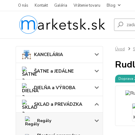
O nás
Kontakt
Galéria
Vrátenie tovaru
Blog
Úvod
KANCELÁRIA
Rudl
ŠATNE a JEDÁLNE
Doprava
DIELŇA a VÝROBA
SKLAD a PREVÁDZKA
Regály