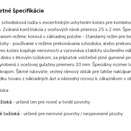
tné špecifikácie
 schodisková rudla s excentrickým uchytením kolies pre kombino
 Zváraná konštrukcia z oceľových rúrok prierezu 25 x 2 mm. Špec
nom režime: kolesá v základnej polohe - štandarný režim pre be
lohy - používanie v režime prekonávania schodiska, alebo prekoná
es kolies kopíruje nerovnosti a vyrovnáva stabilitu uloženého 
isku s ihlovým ložiskom, za príplatok voliteľné plné gumené pn
vyrobená z oceľovej guľatiny priemeru 20 mm. Špeciálny rozmer
rajom. Šikmé rukoväte, vrchný rámový oblúk pre ľahšie naklápani
dku tovaru z nákladných áut a následný rozvoz k zákazníkom v 
iska:
ožiská
- určené len pre rovné a tvrdé povrchy
é ložiská
- určené pre nerovné povrchy / nespevnené plochy