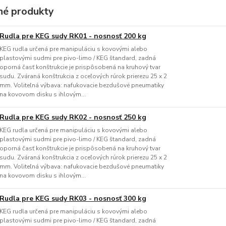
é produkty
Rudla pre KEG sudy RK01 - nosnosť 200 kg
KEG rudla určená pre manipuláciu s kovovými alebo
plastovými sudmi pre pivo-limo / KEG štandard, zadná
oporná časť konštrukcie je prispôsobená na kruhový tvar
sudu. Zváraná konštrukcia z oceľových rúrok prierezu 25 x 2
mm. Voliteľná výbava: nafukovacie bezdušové pneumatiky
na kovovom disku s ihlovým...
Rudla pre KEG sudy RK02 - nosnosť 250 kg
KEG rudla určená pre manipuláciu s kovovými alebo
plastovými sudmi pre pivo-limo / KEG štandard, zadná
oporná časť konštrukcie je prispôsobená na kruhový tvar
sudu. Zváraná konštrukcia z oceľových rúrok prierezu 25 x 2
mm. Voliteľná výbava: nafukovacie bezdušové pneumatiky
na kovovom disku s ihlovým...
Rudla pre KEG sudy RK03 - nosnosť 300 kg
KEG rudla určená pre manipuláciu s kovovými alebo
plastovými sudmi pre pivo-limo / KEG štandard, zadná