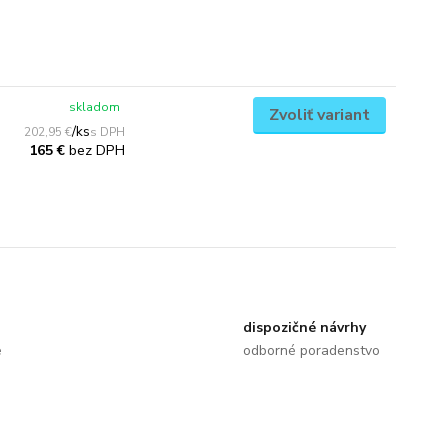
skladom
Zvoliť variant
/
ks
202,95 €
bez DPH
165 €
dispozičné návrhy
e
odborné poradenstvo