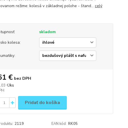
ovanom režime: kolesá v základnej polohe - štand...
celý
tupnosť
skladom
isko kolesa:
umatiky:
61 €
bez DPH
/
ks
,03 €
Pridať do košíka
roduktu:
2119
EAN kód:
RK05