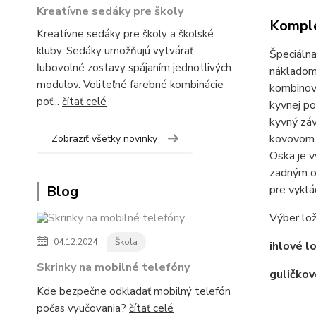
Kreatívne sedáky pre školy
Komple
Kreatívne sedáky pre školy a školské
kluby. Sedáky umožňujú vytvárať
Špeciálna
ľubovolné zostavy spájaním jednotlivých
nákladom.
modulov. Voliteľné farebné kombinácie
kombinova
poť...
čítať celé
kyvnej po
kyvný záv
kovovom d
Zobraziť všetky novinky
Oska je 
zadným ok
Blog
pre vyklá
Výber lož
04.12.2024
Škola
ihlové l
Skrinky na mobilné telefóny
guličkov
Kde bezpečne odkladať mobilný telefón
počas vyučovania?
čítať celé