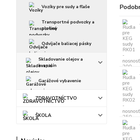
Podobn
Vozíky pre sudy a fľaše
Transportné podvozky a
plošiny
Odvíjače baliacej pásky
Skladovanie olejov a
kvapalín
Garážové vybavenie
ZDRAVOTNÍCTVO
ŠKOLA