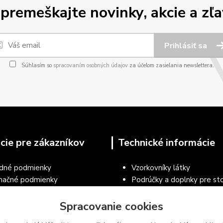
premeškajte novinky, akcie a zľa
Prihlásiť sa
Súhlasím so
spracovaním osobných údajov
za účelom zasielania newslettera.
cie pre zákazníkov
Technické informácie
dné podmienky
Vzorkovníky látky
mačné podmienky
Podrúčky a doplnky pre sto
a osobných údajov
Návod na čistenie a údržbu 
ecné podmienky používania
Spracovanie cookies
Vzorkovníky RAL práškové 
árskeho nábytku a vybavenia
Vzorkovníky nábytkových d