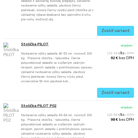
sedadlo z lakovanej bukovej preglejky, základné
nastavenie výšky sedadla, plastový čierny
podstavec, kovový čierny vysoký piest (stolička je v
základnej výbave dodávaná bez oporného kruhu
pre nohy, možnosť obj...
Zvoliť variant
Stolička PILOT
skladom
113,16 €
/
ks
Nastavenie výšky sedadla 40-53 cm, nosnosť 100
bez DPH
92 €
kg. Pracovná stolička - taburetka, čierne
polyuretánové sedadlo so zvýšeným zadným
okrajom, povrch sedadla s protišmykovou úpravou,
základné nastavenie výšky sedadla, plastový
čierny podstavec, kovový čierny nízky piest,
univerzálne 50 mm plastové koli...
Zvoliť variant
Stolička PILOT P02
skladom
120,54 €
/
ks
Nastavenie výšky sedadla 45-64 cm, nosnosť 100
bez DPH
98 €
kg. Pracovná stolička - taburetka, čierne
polyuretánové sedadlo so zvýšeným zadným
okrajom, povrch sedadla s protišmykovou úpravou,
základné nastavenie výšky sedadla, plastový