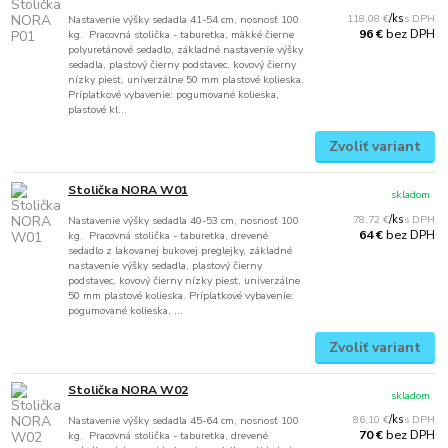
118,08 €
/
ks
Nastavenie výšky sedadla 41-54 cm, nosnosť 100
bez DPH
96 €
kg. Pracovná stolička - taburetka, mäkké čierne
polyuretánové sedadlo, základné nastavenie výšky
sedadla, plastový čierny podstavec, kovový čierny
nízky piest, univerzálne 50 mm plastové kolieska.
Príplatkové vybavenie: pogumované kolieska,
plastové kl...
Zvoliť variant
Stolička NORA W01
skladom
78,72 €
/
ks
Nastavenie výšky sedadla 40-53 cm, nosnosť 100
bez DPH
64 €
kg. Pracovná stolička - taburetka, drevené
sedadlo z lakovanej bukovej preglejky, základné
nastavenie výšky sedadla, plastový čierny
podstavec, kovový čierny nízky piest, univerzálne
50 mm plastové kolieska. Príplatkové vybavenie:
pogumované kolieska, ...
Zvoliť variant
Stolička NORA W02
skladom
86,10 €
/
ks
Nastavenie výšky sedadla 45-64 cm, nosnosť 100
bez DPH
70 €
kg. Pracovná stolička - taburetka, drevené