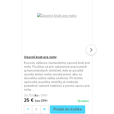
Oporný kruh pre nohy
Podložka po
Kovový, výškovo nastaviteľný oporný kruh pre
Ergonomická
nohy. Používa sa pre vybavenie pracovných
pre používan
aj kancelárskych stoličiek, kde je použitý
balančnou st
vysoký alebo extra vysoký piest, aby sa
aktívnu opor
dosiahla vyššia výška sedenia. Pri tomto
znižovať úna
spôsobe použitia stoličky je niekedy
stoličke. Po
potrebné vytvoriť stabilnú a pevnú oporu pre
sklonu zdvih
nohy, ...
tvrdený čierny
30,75 €
52,89 €
/
ks
/
ks
25 €
43 €
bez DPH
bez 
Skladom
Pridať do košíka