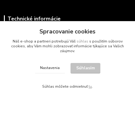
Technické informácie
Spracovanie cookies
Vzorkovníky látky
Podrúčky a doplnky pre stoličky
Náš e-shop a partneri potrebujú Váš
súhlas
s použitím súborov
Návod na čistenie a údržbu stoličiek
cookies, aby Vám mohli zobrazovať informácie týkajúce sa Vašich
Vzorkovníky RAL práškové farby
záujmov.
Vzorkovníky nábytkových dosiek
Súhlasím
Nastavenia
Zákaznícka podpora
Súhlas môžete odmietnuť
tu
.
telefonický kontakt
+421 948 935 411
v pracovných dňoch 08.30 - 16.00
obchod@marketsk.sk