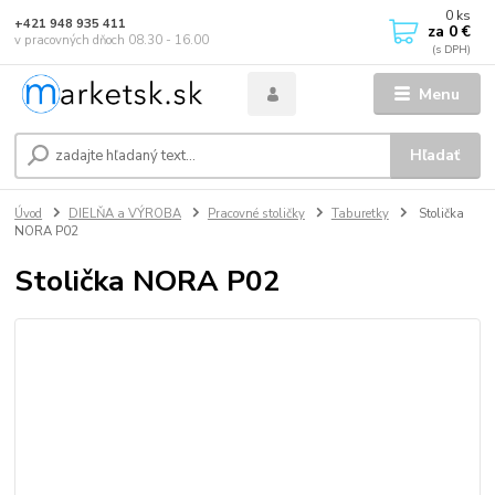
0
ks
+421 948 935 411
za
0 €
v pracovných dňoch 08.30 - 16.00
Menu
Hľadať
Úvod
DIELŇA a VÝROBA
Pracovné stoličky
Taburetky
Stolička
NORA P02
Stolička NORA P02