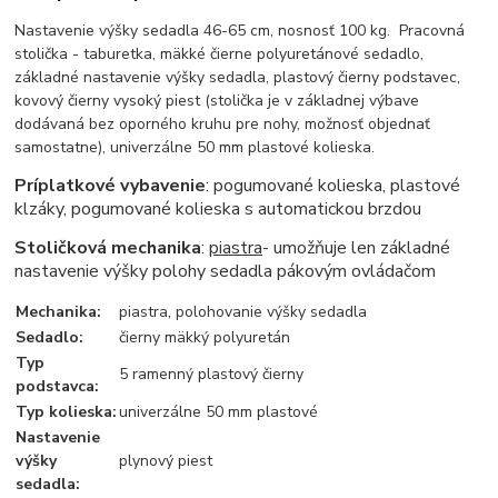
Nastavenie výšky sedadla 46-65 cm, nosnosť 100 kg. Pracovná
stolička - taburetka, mäkké čierne polyuretánové sedadlo,
základné nastavenie výšky sedadla, plastový čierny podstavec,
kovový čierny vysoký piest (stolička je v základnej výbave
dodávaná bez oporného kruhu pre nohy, možnosť objednať
samostatne), univerzálne 50 mm plastové kolieska.
Príplatkové vybavenie
: pogumované kolieska, plastové
klzáky, pogumované kolieska s automatickou brzdou
Stoličková mechanika
:
piastra
- umožňuje len základné
nastavenie výšky polohy sedadla pákovým ovládačom
Mechanika:
piastra, polohovanie výšky sedadla
Sedadlo:
čierny mäkký polyuretán
Typ
5 ramenný plastový čierny
podstavca:
Typ kolieska:
univerzálne 50 mm plastové
Nastavenie
výšky
plynový piest
sedadla: