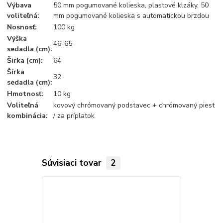
Výbava
50 mm pogumované kolieska, plastové klzáky, 50
voliteľná:
mm pogumované kolieska s automatickou brzdou
Nosnosť:
100 kg
Výška
46-65
sedadla (cm):
Širka (cm):
64
Šírka
32
sedadla (cm):
Hmotnosť:
10 kg
Voliteľná
kovový chrómovaný podstavec + chrómovaný piest
kombinácia:
/ za príplatok
Súvisiaci tovar
2