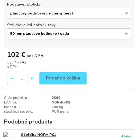
Podstavec stoličky:
Stoličkové kolieska / klzáky:
102 €
bez DPH
125,46 €
/
ks
Pridať do košíka
Číslo produktu:
2369
EAN kód:
NOR-PX02
nosnosť:
100 kg
stoličkové sedadlo:
PUR pena
Podobné produkty
Stolička NORA P01
skladom