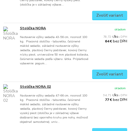
čierny podstavec, kovový čierny vysoký piest
(stolička je v základnej výbave...
Zvoliť variant
Stolička NORA
skladom
78,72 €
/
ks
Nastavenie výšky sedadla 43-56 cm, nosnosť 100
bez DPH
64 €
kg. Pracovná stolička - taburetka, čalúnené
mäkké sedadlo, základné nastavenie výšky
sedadla, plastový čierny podstavec, kovový čierny
nízky piest, univerzálne 50 mm plastové kolieska,
čalúnenie sedadla podľa výberu: látka. Príplatkové
vybavenie: pogum...
Zvoliť variant
Stolička NORA 02
skladom
94,71 €
/
ks
Nastavenie výšky sedadla 47-66 cm, nosnosť 100
bez DPH
77 €
kg. Pracovná stolička - taburetka, čalúnené
mäkké sedadlo, základné nastavenie výšky
sedadla, plastový čierny podstavec, kovový čierny
vysoký piest (stolička je v základnej výbave
dodávaná bez oporného kruhu pre nohy, možnosť
objednať samostatne), univ...