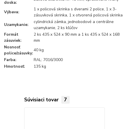
doska:
1 x policová skrinka s dverami 2 police, 1 x 3-
Výbava:
zásuvková skrinka, 1 x otvorená policová skrinka
cylindrická zámka, jednobodové a centrálne
Uzamykanie:
uzamykanie, 2 ks kľúčov
Formát
2 ks 435 x 524 x 90 mm a 1 ks 435 x 524 x 168
zásuviek:
mm
Nosnosť
40 kg
police/zásuvky:
Farba:
RAL: 7016/3000
Hmotnosť:
135 kg
Súvisiaci tovar
7