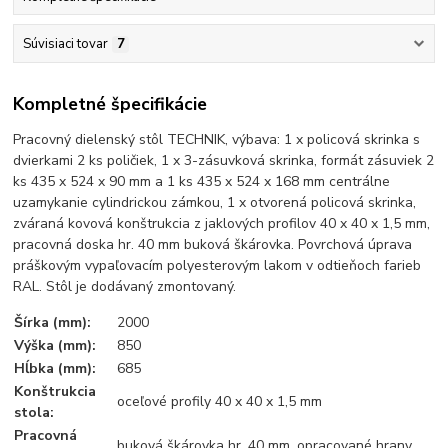
Súvisiaci tovar
7
Kompletné špecifikácie
Pracovný dielenský stôl TECHNIK, výbava: 1 x policová skrinka s
dvierkami 2 ks poličiek, 1 x 3-zásuvková skrinka, formát zásuviek 2
ks 435 x 524 x 90 mm a 1 ks 435 x 524 x 168 mm centrálne
uzamykanie cylindrickou zámkou, 1 x otvorená policová skrinka,
zváraná kovová konštrukcia z jaklových profilov 40 x 40 x 1,5 mm,
pracovná doska hr. 40 mm buková škárovka. Povrchová úprava
práškovým vypaľovacím polyesterovým lakom v odtieňoch farieb
RAL. Stôl je dodávaný zmontovaný.
Šírka (mm):
2000
Výška (mm):
850
Hĺbka (mm):
685
Konštrukcia
oceľové profily 40 x 40 x 1,5 mm
stola:
Pracovná
buková škárovka hr. 40 mm, opracované hrany