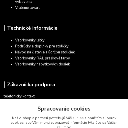
vybavenia
Vrátenie tovaru
Technické informácie
Vzorkovníky látky
Podrúčky a doplnky pre stoličky
Návod na čistenie a údržbu stoličiek
Vzorkovníky RAL práškové farby
Vzorkovníky nábytkových dosiek
Zákaznícka podpora
telefonický kontakt
+421 948 935 411
Spracovanie cookies
v pracovných dňoch 08.30 - 16.00
Náš e-shop a partneri potrebujú Váš
súhlas
s použitím súborov
obchod@marketsk.sk
cookies, aby Vám mohli zobrazovať informácie týkajúce sa Vašich
záujmov.