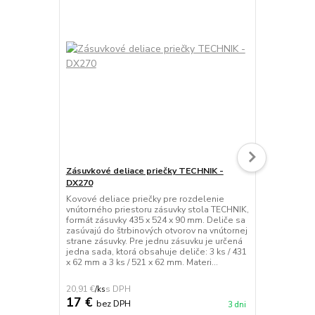
Zásuvkové deliace priečky TECHNIK -
Sada dielen
DX270
Sada dielens
pre základné
Kovové deliace priečky pre rozdelenie
alebo pre zá
vnútorného priestoru zásuvky stola TECHNIK,
Náradie je v
formát zásuvky 435 x 524 x 90 mm. Deliče sa
vanádovej oc
zasúvajú do štrbinových otvorov na vnútornej
rozdelené na
strane zásuvky. Pre jednu zásuvku je určená
je uložené d
jedna sada, ktorá obsahuje deliče: 3 ks / 431
lôžok podľa s
x 62 mm a 3 ks / 521 x 62 mm. Materi...
20,91 €
265,68 €
/
ks
/
ks
17 €
216 €
bez DPH
be
3 dni