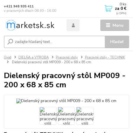
0
ks
+421 948 935 411
za
0 €
v pracovných dňoch 08.30 - 16.00
Menu
Hľadať
Úvod
DIELŇA a VÝROBA
Pracovné stoly
Pracovné stoly - TECHNIK
Dielenský pracovný stôl MP009 - 200 x 68 x 85 cm
Dielenský pracovný stôl MP009 -
200 x 68 x 85 cm