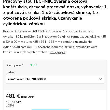
Pracovný stôl TECHNIK, zváraná oceľová
konštrukcia, drevená pracovná doska, vybavenie: 1
x policová skrinka, 1 x 3-zásuvková skrinka, 1 x
otvorená policová skrinka, uzamykanie
cylindrickou zámkou
Pracovný dielenský stôl TECHNIK, výbava: 1 x policová skrinka s
dvierkami 2 ks poličiek, 1 x 3-zásuvková skrinka, formát zásuviek 2 ks 435
x 524 x 90 mm a 1 ks 435 x 524 x 168 mm centrálne uzamykanie
cylindrickou zámkou, 1 x otvorená policová skrinka, zváraná kovová
konštrukcia z jaklových profilov ...
celý popis
Dostupnosť
3 dni
Farba:
481 €
bez DPH
591,63 €
/
ks