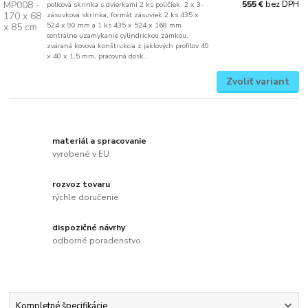
bez DPH
555 €
policová skrinka s dvierkami 2 ks poličiek, 2 x 3-
zásuvková skrinka, formát zásuviek 2 ks 435 x
524 x 90 mm a 1 ks 435 x 524 x 168 mm
centrálne uzamykanie cylindrickou zámkou,
zváraná kovová konštrukcia z jaklových profilov 40
x 40 x 1,5 mm, pracovná dosk...
Zvoliť variant
materiál a spracovanie
vyrobené v EU
rozvoz tovaru
rýchle doručenie
dispozičné návrhy
odborné poradenstvo
Kompletné špecifikácie