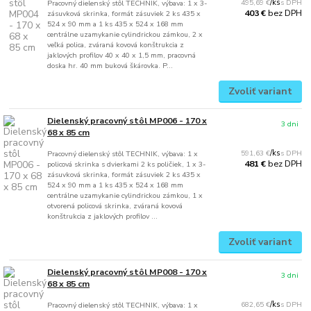
495,69 €
/
ks
Pracovný dielenský stôl TECHNIK, výbava: 1 x 3-
bez DPH
403 €
zásuvková skrinka, formát zásuviek 2 ks 435 x
524 x 90 mm a 1 ks 435 x 524 x 168 mm
centrálne uzamykanie cylindrickou zámkou, 2 x
veľká polica, zváraná kovová konštrukcia z
jaklových profilov 40 x 40 x 1,5 mm, pracovná
doska hr. 40 mm buková škárovka. P...
Zvoliť variant
Dielenský pracovný stôl MP006 - 170 x
3 dni
68 x 85 cm
591,63 €
/
ks
Pracovný dielenský stôl TECHNIK, výbava: 1 x
bez DPH
481 €
policová skrinka s dvierkami 2 ks poličiek, 1 x 3-
zásuvková skrinka, formát zásuviek 2 ks 435 x
524 x 90 mm a 1 ks 435 x 524 x 168 mm
centrálne uzamykanie cylindrickou zámkou, 1 x
otvorená policová skrinka, zváraná kovová
konštrukcia z jaklových profilov ...
Zvoliť variant
Dielenský pracovný stôl MP008 - 170 x
3 dni
68 x 85 cm
682,65 €
/
ks
Pracovný dielenský stôl TECHNIK, výbava: 1 x