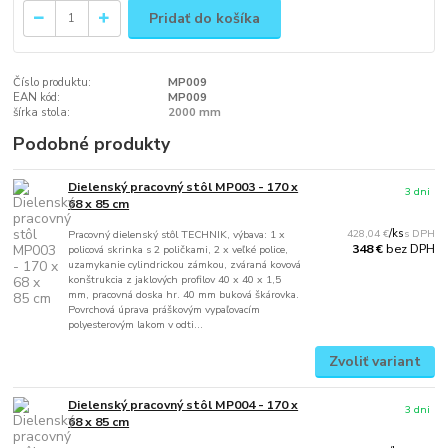
Pridať do košíka
Číslo produktu:
MP009
EAN kód:
MP009
šírka stola:
2000 mm
Podobné produkty
Dielenský pracovný stôl MP003 - 170 x
3 dni
68 x 85 cm
428,04 €
/
ks
Pracovný dielenský stôl TECHNIK, výbava: 1 x
bez DPH
348 €
policová skrinka s 2 poličkami, 2 x veľké police,
uzamykanie cylindrickou zámkou, zváraná kovová
konštrukcia z jaklových profilov 40 x 40 x 1,5
mm, pracovná doska hr. 40 mm buková škárovka.
Povrchová úprava práškovým vypaľovacím
polyesterovým lakom v odti...
Zvoliť variant
Dielenský pracovný stôl MP004 - 170 x
3 dni
68 x 85 cm