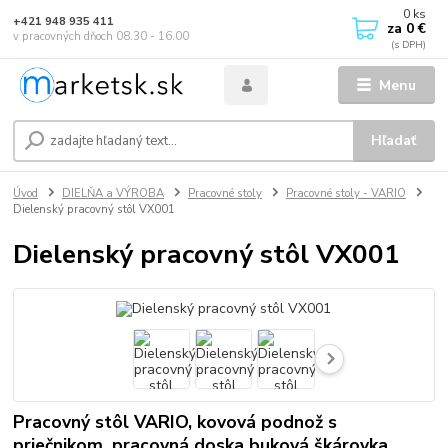
0
ks
+421 948 935 411
za
0 €
v pracovných dňoch 08.30 - 16.00
Menu
Hľadať
Úvod
DIELŇA a VÝROBA
Pracovné stoly
Pracovné stoly - VARIO
Dielenský pracovný stôl VX001
Dielenský pracovný stôl VX001
Pracovný stôl VARIO, kovová podnož s
priečnikom, pracovná doska buková škárovka,