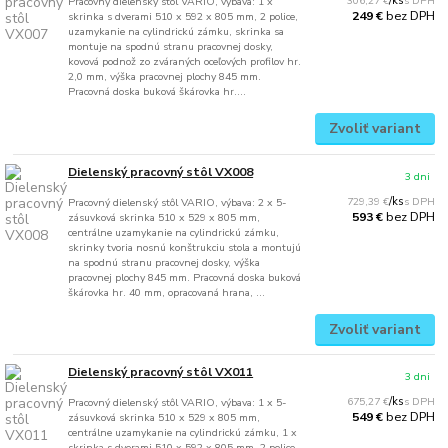
306,27 €
/
ks
Pracovný dielenský stôl VARIO, výbava: 1 x
bez DPH
249 €
skrinka s dverami 510 x 592 x 805 mm, 2 police,
uzamykanie na cylindrickú zámku, skrinka sa
montuje na spodnú stranu pracovnej dosky,
kovová podnož zo zváraných oceľových profilov hr.
2,0 mm, výška pracovnej plochy 845 mm.
Pracovná doska buková škárovka hr....
Zvoliť variant
Dielenský pracovný stôl VX008
3 dni
729,39 €
/
ks
Pracovný dielenský stôl VARIO, výbava: 2 x 5-
bez DPH
593 €
zásuvková skrinka 510 x 529 x 805 mm,
centrálne uzamykanie na cylindrickú zámku,
skrinky tvoria nosnú konštrukciu stola a montujú
na spodnú stranu pracovnej dosky, výška
pracovnej plochy 845 mm. Pracovná doska buková
škárovka hr. 40 mm, opracovaná hrana, ...
Zvoliť variant
Dielenský pracovný stôl VX011
3 dni
675,27 €
/
ks
Pracovný dielenský stôl VARIO, výbava: 1 x 5-
bez DPH
549 €
zásuvková skrinka 510 x 529 x 805 mm,
centrálne uzamykanie na cylindrickú zámku, 1 x
skrinka s dverami 510 x 592 x 805 mm, 2 police,