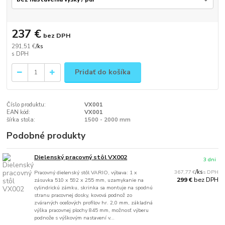
237 €
bez DPH
291,51 €
/
ks
Pridať do košíka
Číslo produktu:
VX001
EAN kód:
VX001
šírka stola:
1500 - 2000 mm
Podobné produkty
Dielenský pracovný stôl VX002
3 dni
367,77 €
/
ks
Pracovný dielenský stôl VARIO, výbava: 1 x
bez DPH
299 €
zásuvka 510 x 592 x 255 mm, uzamykanie na
cylindrickú zámku, skrinka sa montuje na spodnú
stranu pracovnej dosky, kovová podnož zo
zváraných oceľových profilov hr. 2,0 mm, základná
výška pracovnej plochy 845 mm, možnosť výberu
podnože s výškovým nastavení v...