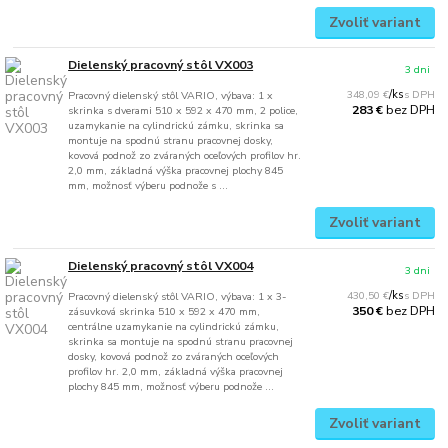
Zvoliť variant
Dielenský pracovný stôl VX003
3 dni
348,09 €
/
ks
Pracovný dielenský stôl VARIO, výbava: 1 x
bez DPH
283 €
skrinka s dverami 510 x 592 x 470 mm, 2 police,
uzamykanie na cylindrickú zámku, skrinka sa
montuje na spodnú stranu pracovnej dosky,
kovová podnož zo zváraných oceľových profilov hr.
2,0 mm, základná výška pracovnej plochy 845
mm, možnosť výberu podnože s ...
Zvoliť variant
Dielenský pracovný stôl VX004
3 dni
430,50 €
/
ks
Pracovný dielenský stôl VARIO, výbava: 1 x 3-
bez DPH
350 €
zásuvková skrinka 510 x 592 x 470 mm,
centrálne uzamykanie na cylindrickú zámku,
skrinka sa montuje na spodnú stranu pracovnej
dosky, kovová podnož zo zváraných oceľových
profilov hr. 2,0 mm, základná výška pracovnej
plochy 845 mm, možnosť výberu podnože ...
Zvoliť variant