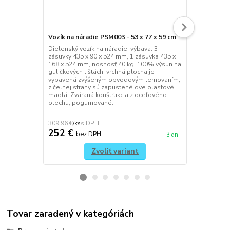
Vozík na náradie PSM003 - 53 x 77 x 59 cm
Sada dielen
Dielenský vozík na náradie, výbava: 3
Sada dielens
zásuvky 435 x 90 x 524 mm, 1 zásuvka 435 x
pre základné
168 x 524 mm, nosnosť 40 kg, 100% výsun na
alebo pre zá
guličkových lištách, vrchná plocha je
Náradie je v
vybavená zvýšeným obvodovým lemovaním,
vanádovej oc
z čelnej strany sú zapustené dve plastové
rozdelené na
madlá. Zváraná konštrukcia z oceľového
je uložené d
plechu, pogumované...
lôžok podľa s
309,96 €
265,68 €
/
ks
/
ks
252 €
216 €
bez DPH
be
3 dni
Zvoliť variant
Tovar zaradený v kategóriách