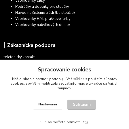
Vzorkovníky látky
Podrúčky a doplnky pre stoličky
Návod na čistenie a údržbu stoličiek
Vzorkovníky RAL práškové farby
Vzorkovníky nábytkových dosiek
Zákaznícka podpora
telefonický kontakt
+421 948 935 411
Spracovanie cookies
v pracovných dňoch 08.30 - 16.00
Náš e-shop a partneri potrebujú Váš
súhlas
s použitím súborov
obchod@marketsk.sk
cookies, aby Vám mohli zobrazovať informácie týkajúce sa Vašich
záujmov.
Súhlasím
Nastavenia
© 2013 - 2026
Súhlas môžete odmietnuť
tu
.
Vytvorené na
Eshop-rychlo.sk