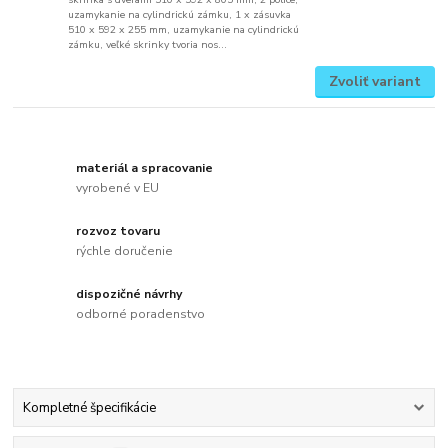
uzamykanie na cylindrickú zámku, 1 x zásuvka
510 x 592 x 255 mm, uzamykanie na cylindrickú
zámku, veľké skrinky tvoria nos...
Zvoliť variant
materiál a spracovanie
vyrobené v EU
rozvoz tovaru
rýchle doručenie
dispozičné návrhy
odborné poradenstvo
Kompletné špecifikácie