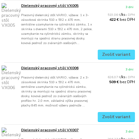
Dielenský pracovný stôl VX005
3 dni
519,06 €
/
ks
Pracovný dielenský stôl VARIO, výbava: 1 x 3-
bez DPH
422 €
zásuvková skrinka 510 x 592 x 470 mm,
centrálne uzamykanie na cylindrickú zámku, 1 x
skrinka s dverami 510 x 592 x 470 mm, 2 police,
uzamykanie na cylindrickú zámku, skrinky sa
montujú na spodnú stranu pracovnej dosky,
kovová podnož zo zváraných oceľových...
Zvoliť variant
Dielenský pracovný stôl VX006
3 dni
626,07 €
/
ks
Pracovný dielenský stôl VARIO, výbava: 2 x 3-
bez DPH
509 €
zásuvková skrinka 510 x 592 x 470 mm,
centrálne uzamykanie na cylindrickú zámku,
skrinky sa montujú na spodnú stranu pracovnej
dosky, kovová podnož zo zváraných oceľových
profilov hr. 2,0 mm, základná výška pracovnej
plochy 845 mm, možnosť výberu podnože ...
Zvoliť variant
Dielenský pracovný stôl VX007
3 dni