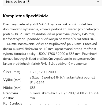
Súvisiaci tovar
7
Kompletné špecifikácie
Pracovný dielenský stôl VARIO, výbava: základný model bez
doplnkového vybavenia, kovová podnož zo zváraných oceľových
profilov hr. 2,0 mm, základná výška pracovnej plochy 845 mm,
možnosť výberu podnože s výškovým nastavení v rozsahu 845 -
1144 mm, nastavenie výšky odstupňované po 25 mm. Pracovná
doska buková škárovka hr. 40 mm, opracovaná hrana, možnosť
výberu formátu dosky: 1500 / 1700 / 2000 x 685 mm. Povrchová
úprava kovových častí práškovým vypaľovacím polyesterovým
lakom v odtieňoch farieb RAL. Stôl dodávaný v demonte.
Šírka (mm):
1500, 1700, 2000
základná podnož 845 / nastaviteľná podnož
Výška (mm):
845-1144
Hĺbka (mm):
685
Pracovná
buková škárovka 1500 / 1700 / 2000 x 685 x 40
doska:
mm
Konštrukcia