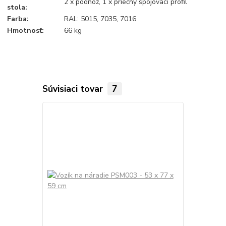
2 x podnož, 1 x priečny spojovací profil
stola:
Farba:
RAL: 5015, 7035, 7016
Hmotnosť:
66 kg
Súvisiaci tovar
7