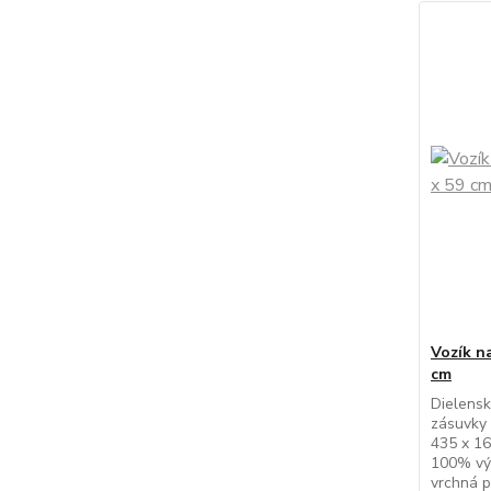
Vozík n
cm
Dielensk
zásuvky 
435 x 16
100% výs
vrchná 