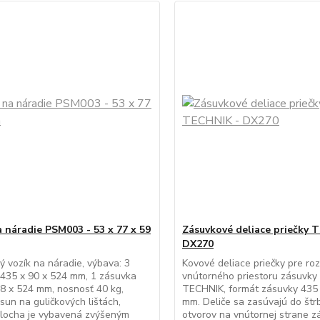
a náradie PSM003 - 53 x 77 x 59
Zásuvkové deliace priečky 
DX270
ý vozík na náradie, výbava: 3
Kovové deliace priečky pre ro
435 x 90 x 524 mm, 1 zásuvka
vnútorného priestoru zásuvky 
8 x 524 mm, nosnosť 40 kg,
TECHNIK, formát zásuvky 435 
un na guličkových lištách,
mm. Deliče sa zasúvajú do štr
plocha je vybavená zvýšeným
otvorov na vnútornej strane z