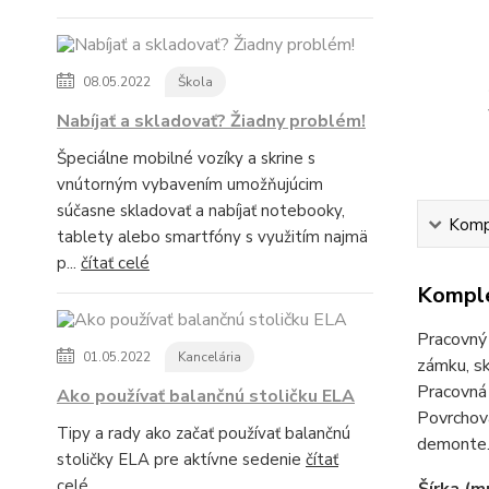
08.05.2022
Škola
Nabíjať a skladovať? Žiadny problém!
Špeciálne mobilné vozíky a skrine s
vnútorným vybavením umožňujúcim
súčasne skladovať a nabíjať notebooky,
Kompl
tablety alebo smartfóny s využitím najmä
p...
čítať celé
Komple
Pracovný 
01.05.2022
Kancelária
zámku, sk
Pracovná
Ako používať balančnú stoličku ELA
Povrchov
Tipy a rady ako začať používať balančnú
demonte
stoličky ELA pre aktívne sedenie
čítať
celé