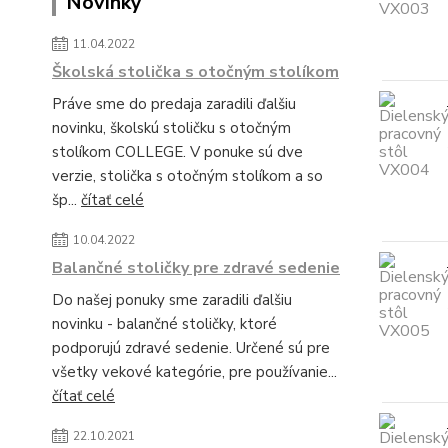
Novinky
11.04.2022
Školská stolička s otočným stolíkom
Práve sme do predaja zaradili ďalšiu
novinku, školskú stoličku s otočným
stolíkom COLLEGE. V ponuke sú dve
verzie, stolička s otočným stolíkom a so
šp...
čítať celé
10.04.2022
Balančné stoličky pre zdravé sedenie
Do našej ponuky sme zaradili ďalšiu
novinku - balančné stoličky, ktoré
podporujú zdravé sedenie. Určené sú pre
všetky vekové kategórie, pre používanie...
čítať celé
22.10.2021