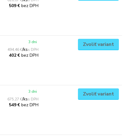
626,07 €
bez DPH
509 €
3 dni
Zvoliť variant
/
ks
494,46 €
bez DPH
402 €
3 dni
Zvoliť variant
/
ks
675,27 €
bez DPH
549 €