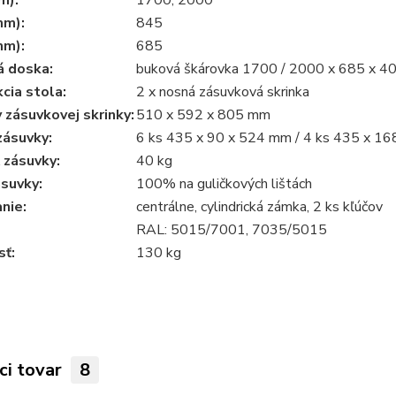
m):
1700, 2000
mm):
845
mm):
685
á doska:
buková škárovka 1700 / 2000 x 685 x 4
cia stola:
2 x nosná zásuvková skrinka
zásuvkovej skrinky:
510 x 592 x 805 mm
zásuvky:
6 ks 435 x 90 x 524 mm / 4 ks 435 x 1
 zásuvky:
40 kg
suvky:
100% na guličkových lištách
nie:
centrálne, cylindrická zámka, 2 ks kľúčov
RAL: 5015/7001, 7035/5015
ť:
130 kg
ci tovar
8