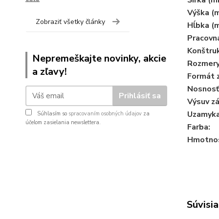
Šírka (m
Výška (
Zobraziť všetky články
Hĺbka (
Pracovn
Konštruk
Nepremeškajte novinky, akcie
Rozmery 
a zľavy!
Formát 
Nosnosť
Prihlásiť sa
Výsuv zá
Uzamyka
Súhlasím so
spracovaním osobných údajov
za
účelom zasielania newslettera.
Farba:
Hmotnos
Súvisia