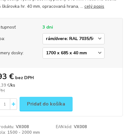
 škárovka hr. 40 mm, opracovaná hrana, ...
celý popis
tupnosť
3 dni
ba:
mery dosky:
93 €
bez DPH
/
ks
,39 €
Pridať do košíka
roduktu:
VX008
EAN kód:
VX008
ola:
1500 - 2000 mm