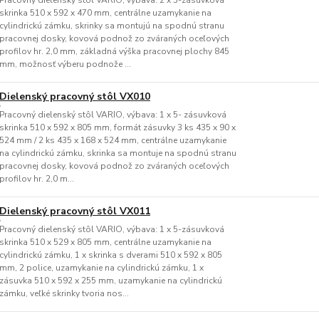
Pracovný dielenský stôl VARIO, výbava: 2 x 3-zásuvková
skrinka 510 x 592 x 470 mm, centrálne uzamykanie na
cylindrickú zámku, skrinky sa montujú na spodnú stranu
pracovnej dosky, kovová podnož zo zváraných oceľových
profilov hr. 2,0 mm, základná výška pracovnej plochy 845
mm, možnosť výberu podnože ...
Dielenský pracovný stôl VX010
Pracovný dielenský stôl VARIO, výbava: 1 x 5- zásuvková
skrinka 510 x 592 x 805 mm, formát zásuvky 3 ks 435 x 90 x
524 mm / 2 ks 435 x 168 x 524 mm, centrálne uzamykanie
na cylindrickú zámku, skrinka sa montuje na spodnú stranu
pracovnej dosky, kovová podnož zo zváraných oceľových
profilov hr. 2,0 m...
Dielenský pracovný stôl VX011
Pracovný dielenský stôl VARIO, výbava: 1 x 5-zásuvková
skrinka 510 x 529 x 805 mm, centrálne uzamykanie na
cylindrickú zámku, 1 x skrinka s dverami 510 x 592 x 805
mm, 2 police, uzamykanie na cylindrickú zámku, 1 x
zásuvka 510 x 592 x 255 mm, uzamykanie na cylindrickú
zámku, veľké skrinky tvoria nos...