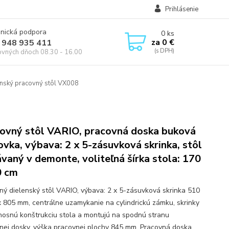
Prihlásenie
onická podpora
0
ks
za
0 €
 948 935 411
ovných dňoch 08.30 - 16.00
nský pracovný stôl VX008
ovný stôl VARIO, pracovná doska buková
ovka, výbava: 2 x 5-zásuvková skrinka, stôl
vaný v demonte, voliteľná šírka stola: 170
0 cm
ný dielenský stôl VARIO, výbava: 2 x 5-zásuvková skrinka 510
x 805 mm, centrálne uzamykanie na cylindrickú zámku, skrinky
 nosnú konštrukciu stola a montujú na spodnú stranu
nej dosky, výška pracovnej plochy 845 mm. Pracovná doska