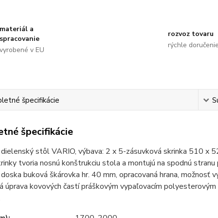
materiál a
rozvoz tovaru
spracovanie
rýchle doručeni
vyrobené v EU
etné špecifikácie
S
tné špecifikácie
dielenský stôl VARIO, výbava: 2 x 5-zásuvková skrinka 510 x 5
rinky tvoria nosnú konštrukciu stola a montujú na spodnú stran
 doska buková škárovka hr. 40 mm, opracovaná hrana, možnosť 
á úprava kovových častí práškovým vypaľovacím polyesterovým 
.