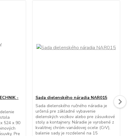
TECHNIK -
Sada dielenského náradia NAR015
Pla
12
Sada dielenského ručného náradia je
určená pre základné vybavenie
zdelenie
Skl
dielenských vozíkov alebo pre zásuvkové
stola
mo
stoly a kontajnery. Náradie je vyrobené z
x 524 x 90
pro
kvalitnej chróm-vanádovej ocele (CrV),
binových
na 
balenie sady je rozdelené na 15
ásuvky. Pre
kov