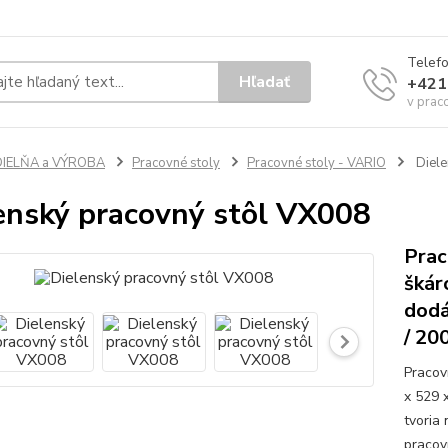
Telef
Hľadať
+421
v prac
DIELŇA a VÝROBA
Pracovné stoly
Pracovné stoly - VARIO
Diele
enský pracovný stôl VX008
Prac
škár
dodá
/ 20
Pracov
x 529 
tvoria
pracov