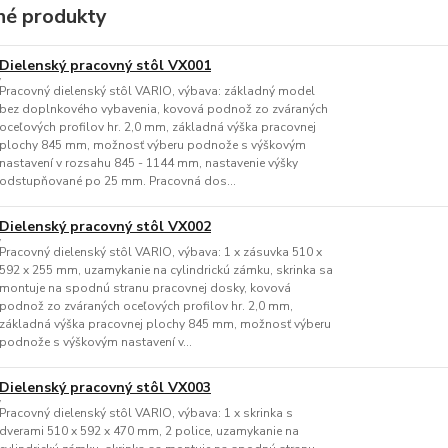
é produkty
Dielenský pracovný stôl VX001
Pracovný dielenský stôl VARIO, výbava: základný model
bez doplnkového vybavenia, kovová podnož zo zváraných
oceľových profilov hr. 2,0 mm, základná výška pracovnej
plochy 845 mm, možnosť výberu podnože s výškovým
nastavení v rozsahu 845 - 1144 mm, nastavenie výšky
odstupňované po 25 mm. Pracovná dos...
Dielenský pracovný stôl VX002
Pracovný dielenský stôl VARIO, výbava: 1 x zásuvka 510 x
592 x 255 mm, uzamykanie na cylindrickú zámku, skrinka sa
montuje na spodnú stranu pracovnej dosky, kovová
podnož zo zváraných oceľových profilov hr. 2,0 mm,
základná výška pracovnej plochy 845 mm, možnosť výberu
podnože s výškovým nastavení v...
Dielenský pracovný stôl VX003
Pracovný dielenský stôl VARIO, výbava: 1 x skrinka s
dverami 510 x 592 x 470 mm, 2 police, uzamykanie na