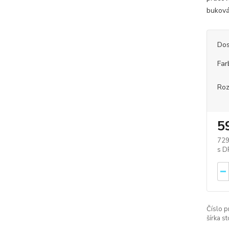
buková
Dos
Far
Roz
5
729
Číslo p
šírka st