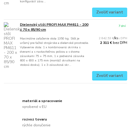
konfigurácií zásu...
Zvoliť variant
Dielenský stôl PROFI MAX PM611 - 200
7 dní
x 70 x 85/90 cm
2 842,53 €
/
ks
Maximálne zaťaženie stola 1350 kg. Stôl je
bez DPH
2 311 €
určený pre ťažké strojárske a dielenské prostredie.
Vybavenie stola: 1 x kombinovaná skrinka s
dverami a s nastaviteľnou policou a s dvoma
zásuvkami 75 + 75 mm, 1 x podvesná zásuvka
600 x 690 x 175 mm (montáž skrutkami na
stolovú dosku), 1 x 3-zásuvková skr...
Zvoliť variant
materiál a spracovanie
vyrobené v EU
rozvoz tovaru
rýchle doručenie