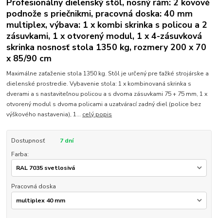
Profesionálny dielenský stôl, nosný rám: 2 kovové
podnože s priečnikmi, pracovná doska: 40 mm
multiplex, výbava: 1 x kombi skrinka s policou a 2
zásuvkami, 1 x otvorený modul, 1 x 4-zásuvková
skrinka nosnosť stola 1350 kg, rozmery 200 x 70
x 85/90 cm
Maximálne zaťaženie stola 1350 kg. Stôl je určený pre ťažké strojárske a
dielenské prostredie. Vybavenie stola: 1 x kombinovaná skrinka s
dverami a s nastaviteľnou policou a s dvoma zásuvkami 75 + 75 mm, 1 x
otvorený modul s dvoma policami a uzatvárací zadný diel (police bez
výškového nastavenia), 1...
celý popis
Dostupnosť
7 dní
Farba:
Pracovná doska