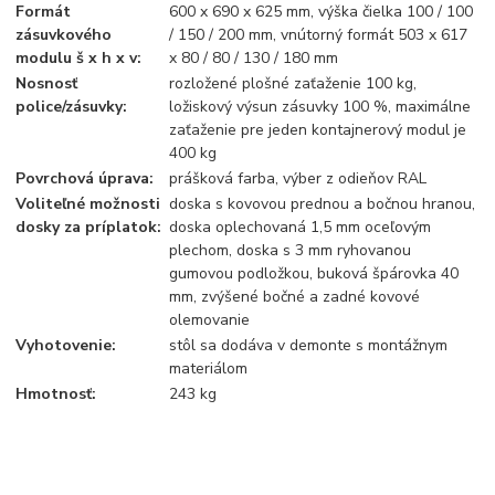
Formát
600 x 690 x 625 mm, výška čielka 100 / 100
zásuvkového
/ 150 / 200 mm, vnútorný formát 503 x 617
modulu š x h x v:
x 80 / 80 / 130 / 180 mm
Nosnosť
rozložené plošné zaťaženie 100 kg,
police/zásuvky:
ložiskový výsun zásuvky 100 %, maximálne
zaťaženie pre jeden kontajnerový modul je
400 kg
Povrchová úprava:
prášková farba, výber z odieňov RAL
Voliteľné možnosti
doska s kovovou prednou a bočnou hranou,
dosky za príplatok:
doska oplechovaná 1,5 mm oceľovým
plechom, doska s 3 mm ryhovanou
gumovou podložkou, buková špárovka 40
mm, zvýšené bočné a zadné kovové
olemovanie
Vyhotovenie:
stôl sa dodáva v demonte s montážnym
materiálom
Hmotnosť:
243 kg