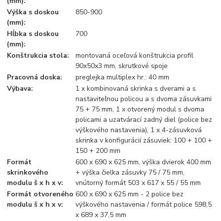
(mm):
Výška s doskou
850-900
(mm):
Hĺbka s doskou
700
(mm):
Konštrukcia stola:
montovaná oceľová konštrukcia profil
90x50x3 mm, skrutkové spoje
Pracovná doska:
preglejka multiplex hr.: 40 mm
Výbava:
1 x kombinovaná skrinka s dverami a s
nastaviteľnou policou a s dvoma zásuvkami
75 + 75 mm, 1 x otvorený modul s dvoma
policami a uzatvárací zadný diel (police bez
výškového nastavenia), 1 x 4-zásuvková
skrinka v konfigurácií zásuviek: 100 + 100 +
150 + 200 mm
Formát
600 x 690 x 625 mm, výška dvierok 400 mm
skrinkového
+ výška čielka zásuvky 75 / 75 mm,
modulu š x h x v:
vnútorný formát 503 x 617 x 55 / 55 mm
Formát otvoreného
600 x 690 x 625 mm - 2 police bez
modulu š x h x v:
výškového nastavenia / formát police 598,5
x 689 x 37,5 mm