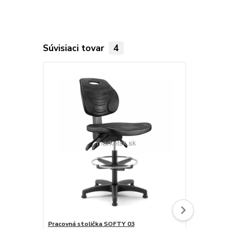
Súvisiaci tovar
4
Pracovná stolička SOFTY 03
Pracovná st