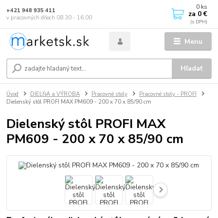
0
ks
+421 948 935 411
za
0 €
v pracovných dňoch 08.30 - 16.00
Menu
Hľadať
Úvod
DIELŇA a VÝROBA
Pracovné stoly
Pracovné stoly - PROFI
Dielenský stôl PROFI MAX PM609 - 200 x 70 x 85/90 cm
Dielenský stôl PROFI MAX
PM609 - 200 x 70 x 85/90 cm