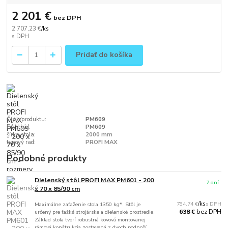
2 201 €
bez DPH
2 707,23 €
/
ks
Pridať do košíka
Číslo produktu:
PM609
EAN kód:
PM609
šírka stola:
2000 mm
typový rad:
PROFI MAX
Podobné produkty
Dielenský stôl PROFI MAX PM601 - 200
7 dní
x 70 x 85/90 cm
784,74 €
/
ks
Maximálne zaťaženie stola 1350 kg*. Stôl je
bez DPH
638 €
určený pre ťažké strojárske a dielenské prostredie.
Základ stola tvorí robustná kovová montovanej
rámová konštrukcia zostavená z dvoch podnoží