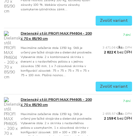
Plošná nosnosť zásuvky 100 kg, ložiskový výsun
zásuvky 100 %, blokácia výsunu zásuvky,
uzamykanie cylindrickou zámk...
Zvoliť variant
Dielenský stôl PROFI MAX PM604 - 200
7 dní
x 70 x 85/90 cm
3 471,06 €
/
ks
Maximálne zaťaženie stola 1350 kg. Stôl je
bez DPH
2 822 €
určený pre ťažké strojárske a dielenské prostredie.
Vybavenie stola: 2 x kombinovaná skrinka s
dverami a s nastaviteľnou policou a s jednou
zásuvkou 150 mm, 1 x 7-zásuvková skrinka v
konfigurácií zásuviek: 75 + 75 + 75 + 75 + 75 +
75 + 100 mm. Plošná nosnos...
Zvoliť variant
Dielenský stôl PROFI MAX PM605 - 200
7 dní
x 70 x 85/90 cm
2 655,57 €
/
ks
Maximálne zaťaženie stola 1350 kg. Stôl je
bez DPH
2 159 €
určený pre ťažké strojárske a dielenské prostredie.
Vybavenie stola: 2 x skrinka s nastaviteľnou
policou a uzamykaním, 1 x zásuvková skrinka v
konfigurácií zásuviek: 100 + 100 + 150 + 200