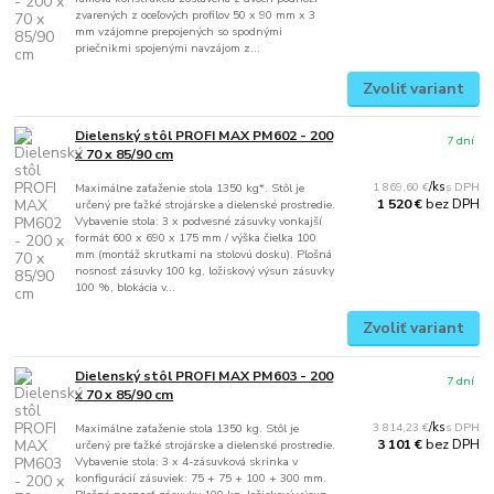
zvarených z oceľových profilov 50 x 90 mm x 3
mm vzájomne prepojených so spodnými
priečnikmi spojenými navzájom z...
Zvoliť variant
Dielenský stôl PROFI MAX PM602 - 200
7 dní
x 70 x 85/90 cm
1 869,60 €
/
ks
Maximálne zaťaženie stola 1350 kg*. Stôl je
bez DPH
1 520 €
určený pre ťažké strojárske a dielenské prostredie.
Vybavenie stola: 3 x podvesné zásuvky vonkajší
formát 600 x 690 x 175 mm / výška čielka 100
mm (montáž skrutkami na stolovú dosku). Plošná
nosnosť zásuvky 100 kg, ložiskový výsun zásuvky
100 %, blokácia v...
Zvoliť variant
Dielenský stôl PROFI MAX PM603 - 200
7 dní
x 70 x 85/90 cm
3 814,23 €
/
ks
Maximálne zaťaženie stola 1350 kg. Stôl je
bez DPH
3 101 €
určený pre ťažké strojárske a dielenské prostredie.
Vybavenie stola: 3 x 4-zásuvková skrinka v
konfigurácií zásuviek: 75 + 75 + 100 + 300 mm.