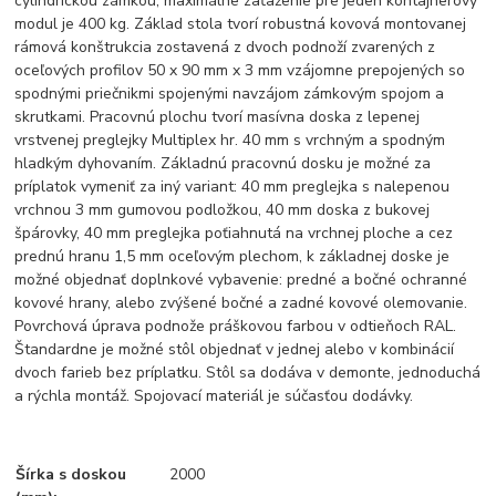
cylindrickou zámkou, maximálne zaťaženie pre jeden kontajnerový
modul je 400 kg. Základ stola tvorí robustná kovová montovanej
rámová konštrukcia zostavená z dvoch podnoží zvarených z
oceľových profilov 50 x 90 mm x 3 mm vzájomne prepojených so
spodnými priečnikmi spojenými navzájom zámkovým spojom a
skrutkami. Pracovnú plochu tvorí masívna doska z lepenej
vrstvenej preglejky Multiplex hr. 40 mm s vrchným a spodným
hladkým dyhovaním. Základnú pracovnú dosku je možné za
príplatok vymeniť za iný variant: 40 mm preglejka s nalepenou
vrchnou 3 mm gumovou podložkou, 40 mm doska z bukovej
špárovky, 40 mm preglejka poťiahnutá na vrchnej ploche a cez
prednú hranu 1,5 mm oceľovým plechom, k základnej doske je
možné objednať doplnkové vybavenie: predné a bočné ochranné
kovové hrany, alebo zvýšené bočné a zadné kovové olemovanie.
Povrchová úprava podnože práškovou farbou v odtieňoch RAL.
Štandardne je možné stôl objednať v jednej alebo v kombinácií
dvoch farieb bez príplatku. Stôl sa dodáva v demonte, jednoduchá
a rýchla montáž. Spojovací materiál je súčasťou dodávky.
Šírka s doskou
2000