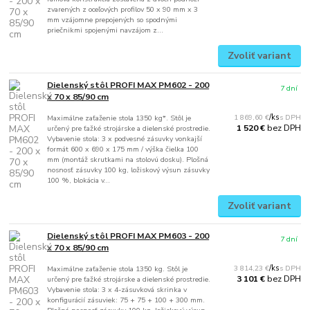
zvarených z oceľových profilov 50 x 90 mm x 3
mm vzájomne prepojených so spodnými
priečnikmi spojenými navzájom z...
Zvoliť variant
Dielenský stôl PROFI MAX PM602 - 200
7 dní
x 70 x 85/90 cm
1 869,60 €
/
ks
Maximálne zaťaženie stola 1350 kg*. Stôl je
bez DPH
1 520 €
určený pre ťažké strojárske a dielenské prostredie.
Vybavenie stola: 3 x podvesné zásuvky vonkajší
formát 600 x 690 x 175 mm / výška čielka 100
mm (montáž skrutkami na stolovú dosku). Plošná
nosnosť zásuvky 100 kg, ložiskový výsun zásuvky
100 %, blokácia v...
Zvoliť variant
Dielenský stôl PROFI MAX PM603 - 200
7 dní
x 70 x 85/90 cm
3 814,23 €
/
ks
Maximálne zaťaženie stola 1350 kg. Stôl je
bez DPH
3 101 €
určený pre ťažké strojárske a dielenské prostredie.
Vybavenie stola: 3 x 4-zásuvková skrinka v
konfigurácií zásuviek: 75 + 75 + 100 + 300 mm.