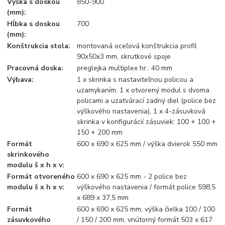
Výška s doskou
850-900
(mm):
Hĺbka s doskou
700
(mm):
Konštrukcia stola:
montovaná oceľová konštrukcia profil
90x50x3 mm, skrutkové spoje
Pracovná doska:
preglejka multiplex hr.: 40 mm
Výbava:
1 x skrinka s nastaviteľnou policou a
uzamykaním, 1 x otvorený modul s dvoma
policami a uzatvárací zadný diel (police bez
výškového nastavenia), 1 x 4-zásuvková
skrinka v konfigurácií zásuviek: 100 + 100 +
150 + 200 mm
Formát
600 x 690 x 625 mm / výška dvierok 550 mm
skrinkového
modulu š x h x v:
Formát otvoreného
600 x 690 x 625 mm - 2 police bez
modulu š x h x v:
výškového nastavenia / formát police 598,5
x 689 x 37,5 mm
Formát
600 x 690 x 625 mm, výška čielka 100 / 100
zásuvkového
/ 150 / 200 mm, vnútorný formát 503 x 617