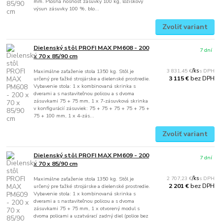
mm. Plošná nosnosť zásuvky 100 kg, ložiskový
výsun zásuvky 100 %, blo...
Zvoliť variant
Dielenský stôl PROFI MAX PM608 - 200
7 dní
x 70 x 85/90 cm
3 831,45 €
/
ks
Maximálne zaťaženie stola 1350 kg. Stôl je
bez DPH
3 115 €
určený pre ťažké strojárske a dielenské prostredie.
Vybavenie stola: 1 x kombinovaná skrinka s
dverami a s nastaviteľnou policou a s dvoma
zásuvkami 75 + 75 mm, 1 x 7-zásuvková skrinka
v konfigurácií zásuviek: 75 + 75 + 75 + 75 + 75 +
75 + 100 mm, 1 x 4-zás...
Zvoliť variant
Dielenský stôl PROFI MAX PM609 - 200
7 dní
x 70 x 85/90 cm
2 707,23 €
/
ks
Maximálne zaťaženie stola 1350 kg. Stôl je
bez DPH
2 201 €
určený pre ťažké strojárske a dielenské prostredie.
Vybavenie stola: 1 x kombinovaná skrinka s
dverami a s nastaviteľnou policou a s dvoma
zásuvkami 75 + 75 mm, 1 x otvorený modul s
dvoma policami a uzatvárací zadný diel (police bez