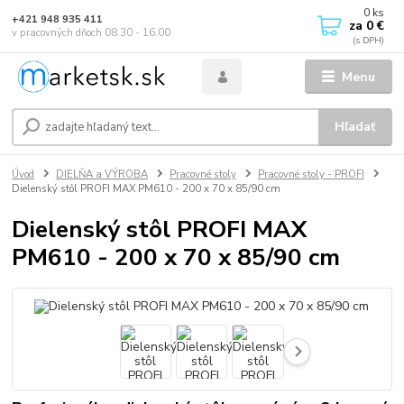
0
ks
+421 948 935 411
za
0 €
v pracovných dňoch 08.30 - 16.00
Menu
Hľadať
Úvod
DIELŇA a VÝROBA
Pracovné stoly
Pracovné stoly - PROFI
Dielenský stôl PROFI MAX PM610 - 200 x 70 x 85/90 cm
Dielenský stôl PROFI MAX
PM610 - 200 x 70 x 85/90 cm