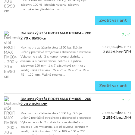
Plošná nosnosť zásuvky 100 kg, ložiskový výsun
zásuvky 100 %, blokácia výsunu zásuvky,
uzamykanie cylindrickou zámk...
Zvoliť variant
Dielenský stôl PROFI MAX PM604 - 200
7 dní
x 70 x 85/90 cm
3 471,06 €
/
ks
Maximálne zaťaženie stola 1350 kg. Stôl je
bez DPH
2 822 €
určený pre ťažké strojárske a dielenské prostredie.
Vybavenie stola: 2 x kombinovaná skrinka s
dverami a s nastaviteľnou policou a s jednou
zásuvkou 150 mm, 1 x 7-zásuvková skrinka v
konfigurácií zásuviek: 75 + 75 + 75 + 75 + 75 +
75 + 100 mm. Plošná nosnos...
Zvoliť variant
Dielenský stôl PROFI MAX PM605 - 200
7 dní
x 70 x 85/90 cm
2 655,57 €
/
ks
Maximálne zaťaženie stola 1350 kg. Stôl je
bez DPH
2 159 €
určený pre ťažké strojárske a dielenské prostredie.
Vybavenie stola: 2 x skrinka s nastaviteľnou
policou a uzamykaním, 1 x zásuvková skrinka v
konfigurácií zásuviek: 100 + 100 + 150 + 200