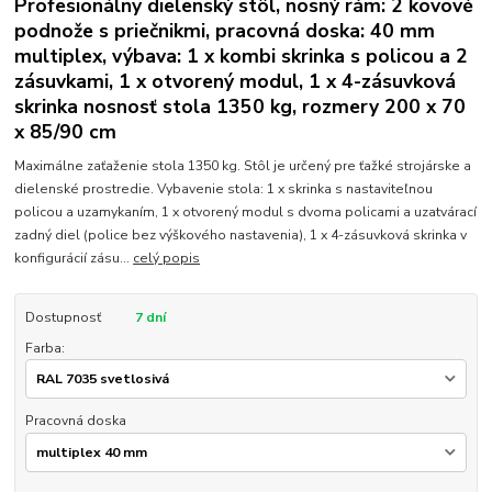
Profesionálny dielenský stôl, nosný rám: 2 kovové
podnože s priečnikmi, pracovná doska: 40 mm
multiplex, výbava: 1 x kombi skrinka s policou a 2
zásuvkami, 1 x otvorený modul, 1 x 4-zásuvková
skrinka nosnosť stola 1350 kg, rozmery 200 x 70
x 85/90 cm
Maximálne zaťaženie stola 1350 kg. Stôl je určený pre ťažké strojárske a
dielenské prostredie. Vybavenie stola: 1 x skrinka s nastaviteľnou
policou a uzamykaním, 1 x otvorený modul s dvoma policami a uzatvárací
zadný diel (police bez výškového nastavenia), 1 x 4-zásuvková skrinka v
konfigurácií zásu...
celý popis
Dostupnosť
7 dní
Farba:
Pracovná doska