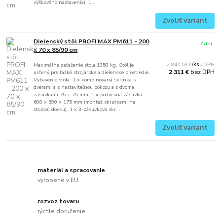
výškového nastavenia), 1...
Zvoliť variant
Dielenský stôl PROFI MAX PM611 - 200
7 dní
x 70 x 85/90 cm
2 842,53 €
/
ks
Maximálne zaťaženie stola 1350 kg. Stôl je
bez DPH
2 311 €
určený pre ťažké strojárske a dielenské prostredie.
Vybavenie stola: 1 x kombinovaná skrinka s
dverami a s nastaviteľnou policou a s dvoma
zásuvkami 75 + 75 mm, 1 x podvesná zásuvka
600 x 690 x 175 mm (montáž skrutkami na
stolovú dosku), 1 x 3-zásuvková skr...
Zvoliť variant
materiál a spracovanie
vyrobené v EU
rozvoz tovaru
rýchle doručenie