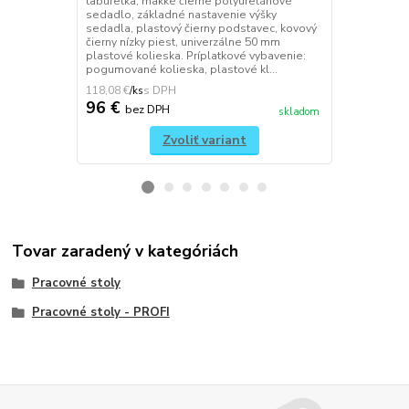
taburetka, mäkké čierne polyuretánové
pre výrobné 
sedadlo, základné nastavenie výšky
sedadlo a op
sedadla, plastový čierny podstavec, kovový
polyuretáno
čierny nízky piest, univerzálne 50 mm
úpravou, zák
plastové kolieska. Príplatkové vybavenie:
posuvné výš
pogumované kolieska, plastové kl...
operadla aret
118,08 €
136,53 €
/
ks
/
ks
96 €
111 €
bez DPH
be
skladom
Zvoliť variant
Tovar zaradený v kategóriách
Pracovné stoly
Pracovné stoly - PROFI