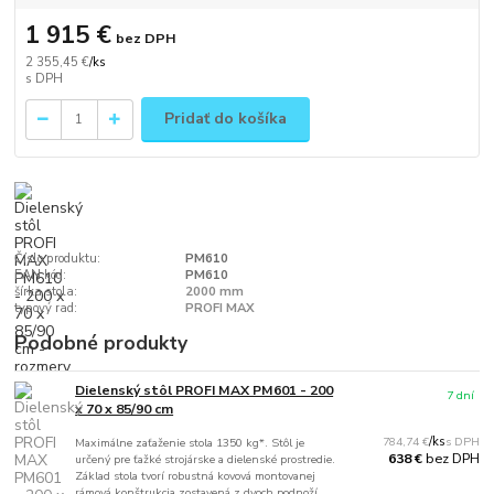
1 915 €
bez DPH
2 355,45 €
/
ks
Pridať do košíka
Číslo produktu:
PM610
EAN kód:
PM610
šírka stola:
2000 mm
typový rad:
PROFI MAX
Podobné produkty
Dielenský stôl PROFI MAX PM601 - 200
7 dní
x 70 x 85/90 cm
784,74 €
/
ks
Maximálne zaťaženie stola 1350 kg*. Stôl je
bez DPH
638 €
určený pre ťažké strojárske a dielenské prostredie.
Základ stola tvorí robustná kovová montovanej
rámová konštrukcia zostavená z dvoch podnoží