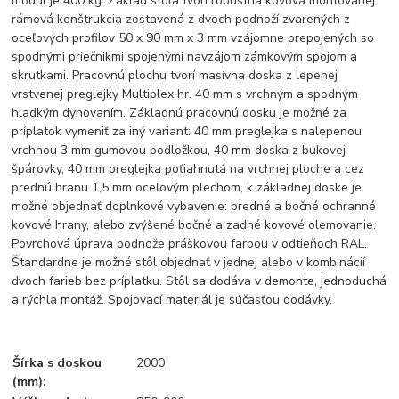
modul je 400 kg. Základ stola tvorí robustná kovová montovanej
rámová konštrukcia zostavená z dvoch podnoží zvarených z
oceľových profilov 50 x 90 mm x 3 mm vzájomne prepojených so
spodnými priečnikmi spojenými navzájom zámkovým spojom a
skrutkami. Pracovnú plochu tvorí masívna doska z lepenej
vrstvenej preglejky Multiplex hr. 40 mm s vrchným a spodným
hladkým dyhovaním. Základnú pracovnú dosku je možné za
príplatok vymeniť za iný variant: 40 mm preglejka s nalepenou
vrchnou 3 mm gumovou podložkou, 40 mm doska z bukovej
špárovky, 40 mm preglejka poťiahnutá na vrchnej ploche a cez
prednú hranu 1,5 mm oceľovým plechom, k základnej doske je
možné objednať doplnkové vybavenie: predné a bočné ochranné
kovové hrany, alebo zvýšené bočné a zadné kovové olemovanie.
Povrchová úprava podnože práškovou farbou v odtieňoch RAL.
Štandardne je možné stôl objednať v jednej alebo v kombinácií
dvoch farieb bez príplatku. Stôl sa dodáva v demonte, jednoduchá
a rýchla montáž. Spojovací materiál je súčasťou dodávky.
Šírka s doskou
2000
(mm):