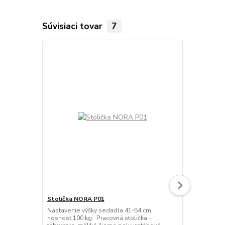
Súvisiaci tovar
7
Stolička NORA P01
Pracovná st
Nastavenie výšky sedadla 41-54 cm,
Plastové PUR
nosnosť 100 kg. Pracovná stolička -
nosnosť 130 