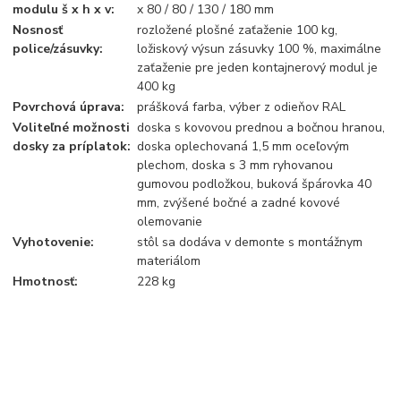
modulu š x h x v:
x 80 / 80 / 130 / 180 mm
Nosnosť
rozložené plošné zaťaženie 100 kg,
police/zásuvky:
ložiskový výsun zásuvky 100 %, maximálne
zaťaženie pre jeden kontajnerový modul je
400 kg
Povrchová úprava:
prášková farba, výber z odieňov RAL
Voliteľné možnosti
doska s kovovou prednou a bočnou hranou,
dosky za príplatok:
doska oplechovaná 1,5 mm oceľovým
plechom, doska s 3 mm ryhovanou
gumovou podložkou, buková špárovka 40
mm, zvýšené bočné a zadné kovové
olemovanie
Vyhotovenie:
stôl sa dodáva v demonte s montážnym
materiálom
Hmotnosť:
228 kg