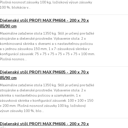
Plošná nosnosť zásuvky 100 kg, ložiskový výsun zásuvky
100 %, blokácia v...
Dielenský stôl PROFI MAX PM604 - 200 x 70 x
85/90 cm
Maximálne zaťaženie stola 1350 kg. Stôl je určený pre ťažké
strojárske a dielenské prostredie. Vybavenie stola: 2 x
kombinovaná skrinka s dverami a s nastaviteľnou policou
a s jednou zásuvkou 150 mm, 1 x 7-zásuvková skrinka v
konfigurácií zásuviek: 75 + 75 + 75 + 75 + 75 + 75 + 100 mm.
Plošná nosnos...
Dielenský stôl PROFI MAX PM605 - 200 x 70 x
85/90 cm
Maximálne zaťaženie stola 1350 kg. Stôl je určený pre ťažké
strojárske a dielenské prostredie. Vybavenie stola: 2 x
skrinka s nastaviteľnou policou a uzamykaním, 1 x
zásuvková skrinka v konfigurácií zásuviek: 100 + 100 + 150
+ 200 mm. Plošná nosnosť zásuvky 100 kg, ložiskový
výsun zásuvky 100 %, blo...
Dielenský stôl PROFI MAX PM606 - 200 x 70 x