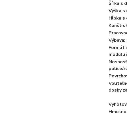
Šírka s 
Výška s
Hĺbka s
Konštruk
Pracovn
Výbava:
Formát 
modulu š
Nosnosť
police/z
Povrchov
Voliteľ
dosky za
Vyhotov
Hmotnos