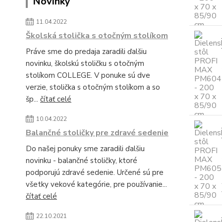
Novinky
11.04.2022
Školská stolička s otočným stolíkom
Práve sme do predaja zaradili ďalšiu
novinku, školskú stoličku s otočným
stolíkom COLLEGE. V ponuke sú dve
verzie, stolička s otočným stolíkom a so
šp...
čítať celé
10.04.2022
Balančné stoličky pre zdravé sedenie
Do našej ponuky sme zaradili ďalšiu
novinku - balančné stoličky, ktoré
podporujú zdravé sedenie. Určené sú pre
všetky vekové kategórie, pre používanie...
čítať celé
22.10.2021