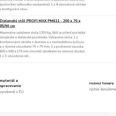
(police bez výškového nastavenia), 1 x 4-zásuvková skrinka
v konfigurácií zásu...
Dielenský stôl PROFI MAX PM611 - 200 x 70 x
85/90 cm
Maximálne zaťaženie stola 1350 kg. Stôl je určený pre ťažké
strojárske a dielenské prostredie. Vybavenie stola: 1 x
kombinovaná skrinka s dverami a s nastaviteľnou policou
a s dvoma zásuvkami 75 + 75 mm, 1 x podvesná zásuvka
600 x 690 x 175 mm (montáž skrutkami na stolovú dosku),
1 x 3-zásuvková skr...
materiál a
rozvoz tovaru
spracovanie
rýchle doručeni
vyrobené v EU