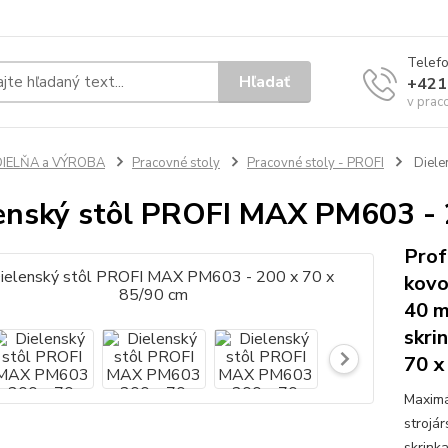
Telef
Hľadať
+421
v prac
DIELŇA a VÝROBA
Pracovné stoly
Pracovné stoly - PROFI
Diele
enský stôl PROFI MAX PM603 - 
Prof
kovo
40 m
skri
70 x
Maximá
strojá
skrink