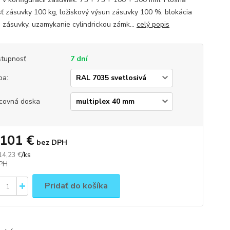
ť zásuvky 100 kg, ložiskový výsun zásuvky 100 %, blokácia
 zásuvky, uzamykanie cylindrickou zámk...
celý popis
tupnosť
7 dní
ba:
covná doska
 101 €
bez DPH
/
ks
14,23 €
Pridať do košíka