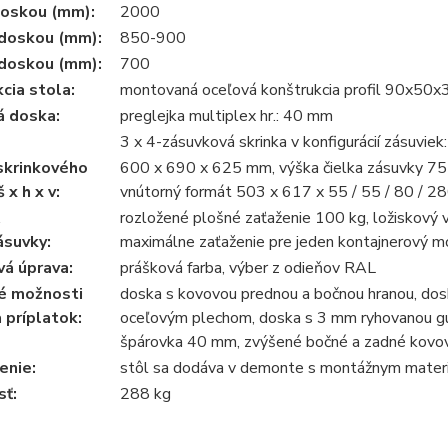
doskou (mm):
2000
 doskou (mm):
850-900
 doskou (mm):
700
cia stola:
montovaná oceľová konštrukcia profil 90x50x
á doska:
preglejka multiplex hr.: 40 mm
3 x 4-zásuvková skrinka v konfigurácií zásuvi
skrinkového
600 x 690 x 625 mm, výška čielka zásuvky 75
 x h x v:
vnútorný formát 503 x 617 x 55 / 55 / 80 / 
rozložené plošné zaťaženie 100 kg, ložiskový
ásuvky:
maximálne zaťaženie pre jeden kontajnerový m
á úprava:
prášková farba, výber z odieňov RAL
né možnosti
doska s kovovou prednou a bočnou hranou, do
 príplatok:
oceľovým plechom, doska s 3 mm ryhovanou g
špárovka 40 mm, zvýšené bočné a zadné kovo
enie:
stôl sa dodáva v demonte s montážnym mater
ť:
288 kg