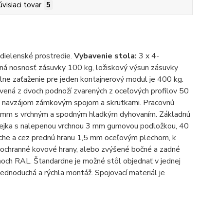
úvisiaci tovar
5
 dielenské prostredie.
Vybavenie stola:
3 x 4-
šná nosnosť zásuvky 100 kg, ložiskový výsun zásuvky
lne zaťaženie pre jeden kontajnerový modul je 400 kg.
vená z dvoch podnoží zvarených z oceľových profilov 50
i navzájom zámkovým spojom a skrutkami. Pracovnú
 40 mm s vrchným a spodným hladkým dyhovaním. Základnú
glejka s nalepenou vrchnou 3 mm gumovou podložkou, 40
oche a cez prednú hranu 1,5 mm oceľovým plechom, k
 ochranné kovové hrany, alebo zvýšené bočné a zadné
och RAL. Štandardne je možné stôl objednať v jednej
jednoduchá a rýchla montáž. Spojovací materiál je