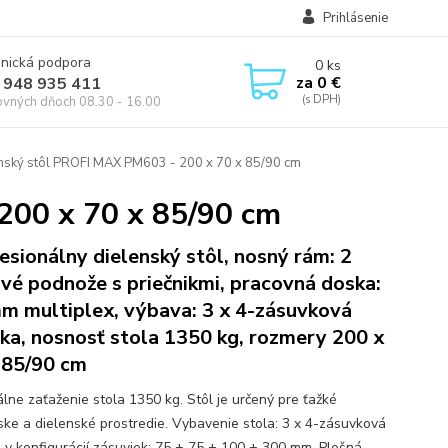
Prihlásenie
onická podpora
0
ks
za
0 €
 948 935 411
ovných dňoch 08.30 - 16.00
nský stôl PROFI MAX PM603 - 200 x 70 x 85/90 cm
200 x 70 x 85/90 cm
esionálny dielenský stôl, nosný rám: 2
vé podnože s priečnikmi, pracovná doska:
m multiplex, výbava: 3 x 4-zásuvková
nka, nosnosť stola 1350 kg, rozmery 200 x
 85/90 cm
lne zaťaženie stola 1350 kg. Stôl je určený pre ťažké
rske a dielenské prostredie. Vybavenie stola: 3 x 4-zásuvková
a v konfigurácií zásuviek: 75 + 75 + 100 + 300 mm. Plošná