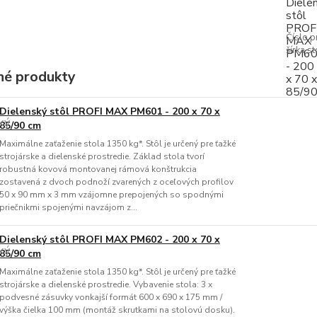
Číslo p
šírka st
é produkty
Dielenský stôl PROFI MAX PM601 - 200 x 70 x
85/90 cm
Maximálne zaťaženie stola 1350 kg*. Stôl je určený pre ťažké
strojárske a dielenské prostredie. Základ stola tvorí
robustná kovová montovanej rámová konštrukcia
zostavená z dvoch podnoží zvarených z oceľových profilov
50 x 90 mm x 3 mm vzájomne prepojených so spodnými
priečnikmi spojenými navzájom z...
Dielenský stôl PROFI MAX PM602 - 200 x 70 x
85/90 cm
Maximálne zaťaženie stola 1350 kg*. Stôl je určený pre ťažké
strojárske a dielenské prostredie. Vybavenie stola: 3 x
podvesné zásuvky vonkajší formát 600 x 690 x 175 mm /
výška čielka 100 mm (montáž skrutkami na stolovú dosku).