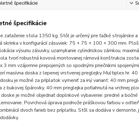
etné špecifikácie
S
tné špecifikácie
 zaťaženie stola 1350 kg. Stôl je určený pre ťažké strojárske a
 skrinka v konfigurácií zásuviek: 75 + 75 + 100 + 300 mm. Plo
okácia výsunu zásuvky, uzamykanie cylindrickou zámkou, maximá
ola tvorí robustná kovová montovanej rámová konštrukcia zosta
x 3 mm vzájomne prepojených so spodnými priečnikmi spojeným
orí masívna doska z lepenej vrstvenej preglejky Multiplex hr.
dosku je možné za príplatok vymeniť za iný variant: 40 mm pre
 z bukovej špárovky, 40 mm preglejka poťiahnutá na vrchnej pl
j doske je možné objednať doplnkové vybavenie: predné a bočné
lemovanie. Povrchová úprava podnože práškovou farbou v odtieň
ombinácií dvoch farieb bez príplatku. Stôl sa dodáva v demonte, 
 dodávky.