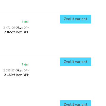
Zvoliť variant
7 dní
/
ks
3 471,06 €
bez DPH
2 822 €
Zvoliť variant
7 dní
/
ks
2 655,57 €
bez DPH
2 159 €
Zvoliť variant