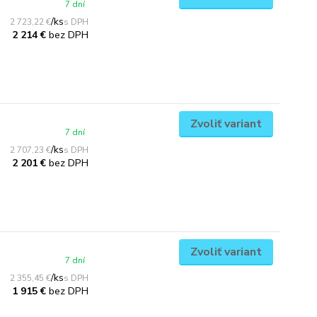
7 dní
/
ks
2 723,22 €
bez DPH
2 214 €
Zvoliť variant
7 dní
/
ks
2 707,23 €
bez DPH
2 201 €
Zvoliť variant
7 dní
/
ks
2 355,45 €
bez DPH
1 915 €