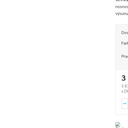
nosnos
výsunu
Dos
Far
Pra
3
3 8