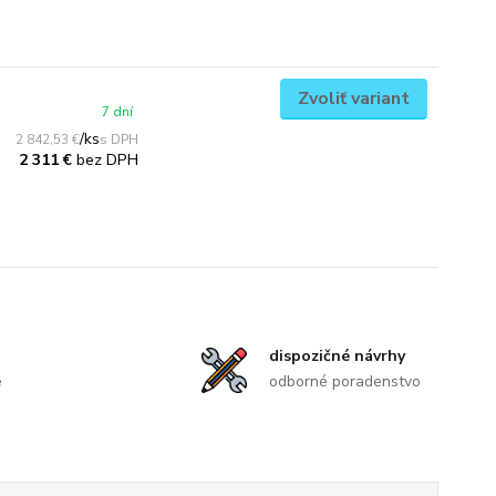
Zvoliť variant
7 dní
/
ks
2 842,53 €
bez DPH
2 311 €
dispozičné návrhy
e
odborné poradenstvo