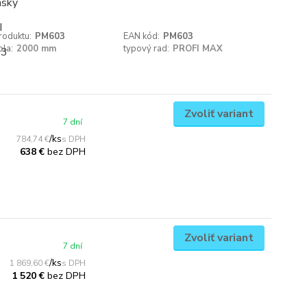
roduktu:
PM603
EAN kód:
PM603
ola:
2000 mm
typový rad:
PROFI MAX
Zvoliť variant
7 dní
/
ks
784,74 €
bez DPH
638 €
Zvoliť variant
7 dní
/
ks
1 869,60 €
bez DPH
1 520 €