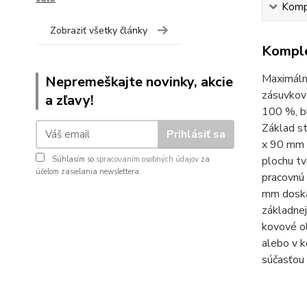
Kompl
Zobraziť všetky články
Komple
Maximálne
Nepremeškajte novinky, akcie
zásuvková
a zľavy!
100 %, bl
Základ st
Prihlásiť sa
x 90 mm 
plochu tv
Súhlasím so
spracovaním osobných údajov
za
účelom zasielania newslettera.
pracovnú 
mm doska
základne
kovové o
alebo v k
súčasťou