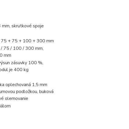
3 mm, skrutkové spoje
ek: 75 + 75 + 100 + 300 mm
 / 75 / 100 / 300 mm,
280 mm
 výsun zásuvky 100 %,
odul je 400 kg
ska oplechovaná 1,5 mm
umovou podložkou, buková
vé olemovanie
iálom