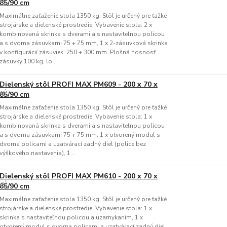
85/90 cm
Maximálne zaťaženie stola 1350 kg. Stôl je určený pre ťažké
strojárske a dielenské prostredie. Vybavenie stola: 2 x
kombinovaná skrinka s dverami a s nastaviteľnou policou
a s dvoma zásuvkami 75 + 75 mm, 1 x 2-zásuvková skrinka
v konfigurácií zásuviek: 250 + 300 mm. Plošná nosnosť
zásuvky 100 kg, lo...
Dielenský stôl PROFI MAX PM609 - 200 x 70 x
85/90 cm
Maximálne zaťaženie stola 1350 kg. Stôl je určený pre ťažké
strojárske a dielenské prostredie. Vybavenie stola: 1 x
kombinovaná skrinka s dverami a s nastaviteľnou policou
a s dvoma zásuvkami 75 + 75 mm, 1 x otvorený modul s
dvoma policami a uzatvárací zadný diel (police bez
výškového nastavenia), 1...
Dielenský stôl PROFI MAX PM610 - 200 x 70 x
85/90 cm
Maximálne zaťaženie stola 1350 kg. Stôl je určený pre ťažké
strojárske a dielenské prostredie. Vybavenie stola: 1 x
skrinka s nastaviteľnou policou a uzamykaním, 1 x
otvorený modul s dvoma policami a uzatvárací zadný diel