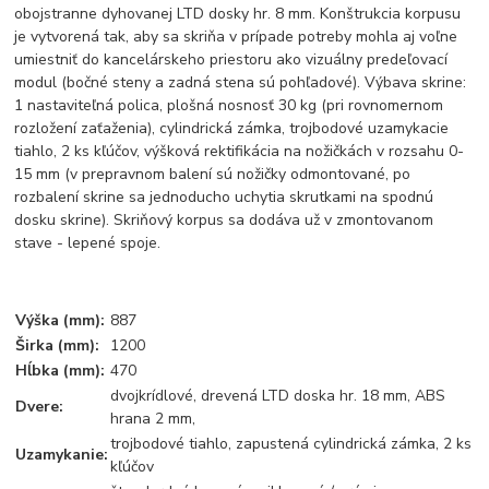
obojstranne dyhovanej LTD dosky hr. 8 mm. Konštrukcia korpusu
je vytvorená tak, aby sa skriňa v prípade potreby mohla aj voľne
umiestniť do kancelárskeho priestoru ako vizuálny predeľovací
modul (bočné steny a zadná stena sú pohľadové). Výbava skrine:
1 nastaviteľná polica, plošná nosnosť 30 kg (pri rovnomernom
rozložení zaťaženia), cylindrická zámka, trojbodové uzamykacie
tiahlo, 2 ks kľúčov, výšková rektifikácia na nožičkách v rozsahu 0-
15 mm (v prepravnom balení sú nožičky odmontované, po
rozbalení skrine sa jednoducho uchytia skrutkami na spodnú
dosku skrine). Skriňový korpus sa dodáva už v zmontovanom
stave - lepené spoje.
Výška (mm):
887
Širka (mm):
1200
Hĺbka (mm):
470
dvojkrídlové, drevená LTD doska hr. 18 mm, ABS
Dvere:
hrana 2 mm,
trojbodové tiahlo, zapustená cylindrická zámka, 2 ks
Uzamykanie:
kľúčov