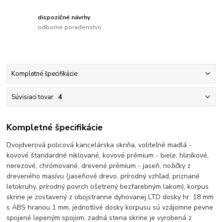
dispozičné návrhy
odborné poradenstvo
Kompletné špecifikácie
Súvisiaci tovar
4
Kompletné špecifikácie
Dvojdverová policová kancelárska skriňa, voliteľné madlá -
kovové štandardné niklované, kovové prémium - biele, hliníkové,
nerezové, chrómované, drevené prémium - jaseň, nožičky z
dreveného masívu (jaseňové drevo, prírodný vzhľad, priznané
letokruhy, prírodný povrch ošetrený bezfarebným lakom), korpus
skrine je zostavený z obojstranne dyhovanej LTD dosky hr. 18 mm
s ABS hranou 1 mm, jednotlivé dosky korpusu sú vzájomne pevne
spojené lepeným spojom, zadná stena skrine je vyrobená z