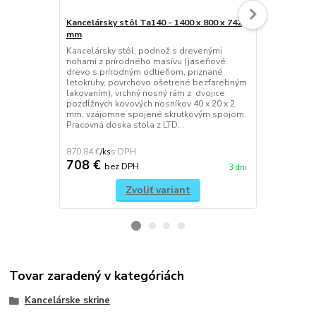
Kancelársky stôl Ta140 - 1400 x 800 x 742
Kancelársky 
mm
mm
Kancelársky stôl, podnož s drevenými
Spojená ben
nohami z prírodného masívu (jaseňové
kancelárskyc
drevo s prírodným odtieňom, priznané
konštrukcii,
letokruhy, povrchovo ošetrené bezfarebným
prírodného 
lakovaním), vrchný nosný rám z dvojice
prírodným od
pozdĺžnych kovových nosníkov 40 x 20 x 2
povrchovo o
mm, vzájomne spojené skrutkovým spojom.
lakovaním), 
Pracovná doska stola z LTD...
položená na
konštruk...
870,84 €
1 313,64 €
/
ks
/
ks
708 €
1 068 €
bez DPH
3 dni
Zvoliť variant
Tovar zaradený v kategóriách
Kancelárske skrine