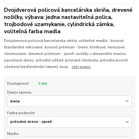
Dvojdverová policová kancelárska skriňa, drevené
nožičky, výbava: jedna nastaviteľná polica,
trojbodové uzamykanie, cylindrická zámka,
voliteľná farba madla
Dvojdverová policová kancelárska skriňa, voliteľné madlá - kovové
štandardné niklované, kovové prémium - biele, hliníkové, nerezové,
chrómované, drevené prémium - jaseň, nožičky z dreveného masívu
(jaseňové drevo, prírodný vzhľad, priznané letokruhy, prírodný povrch
ošetrený bezfarebným lakom), korp...
celý popis
Dostupnosť
3 dni
Dekór lamina:
Farba podnože:
Madlo: