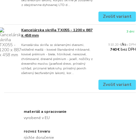
bezfarebným lakom), korpus skrine je zostavený
z obojstranne dyhovanej LTD d...
Zvoliť variant
Kancelárska skriňa TX055 - 1200 x 887
3 dni
x 458 mm
910,20 €
/
ks
Kancelárska skriňa so sklenenými dverami,
bez DPH
740 €
voliteľné madlá - kovové štandardné niklované,
kovové prémium - biele, hliníkové, nerezové,
chrómované, drevené prémium - jaseň, nožičky z
dreveného masívu (jaseňové drevo, prírodný
vzhľad, priznané letokruhy, prírodný povrch
ošetrený bezfarebným lakom), kor...
Zvoliť variant
materiál a spracovanie
vyrobené v EU
rozvoz tovaru
rýchle doručenie