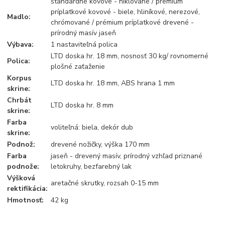
štandardné kovové - niklované / prémium
príplatkové kovové - biele, hliníkové, nerezové,
Madlo:
chrómované / prémium príplatkové drevené -
prírodný masív jaseň
Výbava:
1 nastaviteľná polica
LTD doska hr. 18 mm, nosnosť 30 kg/ rovnomerné
Polica:
plošné zaťaženie
Korpus
LTD doska hr. 18 mm, ABS hrana 1 mm
skrine:
Chrbát
LTD doska hr. 8 mm
skrine:
Farba
voliteľná: biela, dekór dub
skrine:
Podnož:
drevené nožičky, výška 170 mm
Farba
jaseň - drevený masív, prírodný vzhľad priznané
podnože:
letokruhy, bezfarebný lak
Výšková
aretačné skrutky, rozsah 0-15 mm
rektifikácia:
Hmotnosť:
42 kg