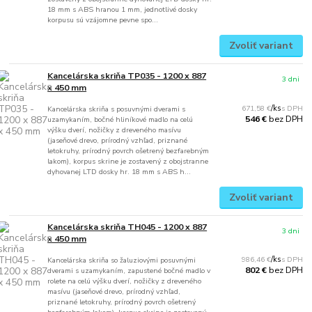
18 mm s ABS hranou 1 mm, jednotlivé dosky
korpusu sú vzájomne pevne spo...
Zvoliť variant
Kancelárska skriňa TP035 - 1200 x 887
3 dni
x 450 mm
671,58 €
/
ks
Kancelárska skriňa s posuvnými dverami s
bez DPH
546 €
uzamykaním, bočné hliníkové madlo na celú
výšku dverí, nožičky z dreveného masívu
(jaseňové drevo, prírodný vzhľad, priznané
letokruhy, prírodný povrch ošetrený bezfarebným
lakom), korpus skrine je zostavený z obojstranne
dyhovanej LTD dosky hr. 18 mm s ABS h...
Zvoliť variant
Kancelárska skriňa TH045 - 1200 x 887
3 dni
x 450 mm
986,46 €
/
ks
Kancelárska skriňa so žaluziovými posuvnými
bez DPH
802 €
dverami s uzamykaním, zapustené bočné madlo v
rolete na celú výšku dverí, nožičky z dreveného
masívu (jaseňové drevo, prírodný vzhľad,
priznané letokruhy, prírodný povrch ošetrený