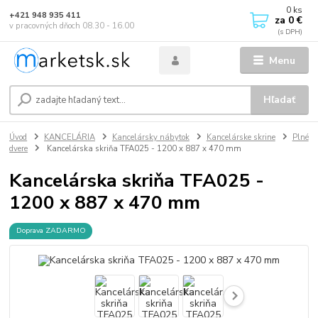
0
ks
+421 948 935 411
za
0 €
v pracovných dňoch 08.30 - 16.00
Menu
Hľadať
Úvod
KANCELÁRIA
Kancelársky nábytok
Kancelárske skrine
Plné
dvere
Kancelárska skriňa TFA025 - 1200 x 887 x 470 mm
Kancelárska skriňa TFA025 -
1200 x 887 x 470 mm
Doprava ZADARMO