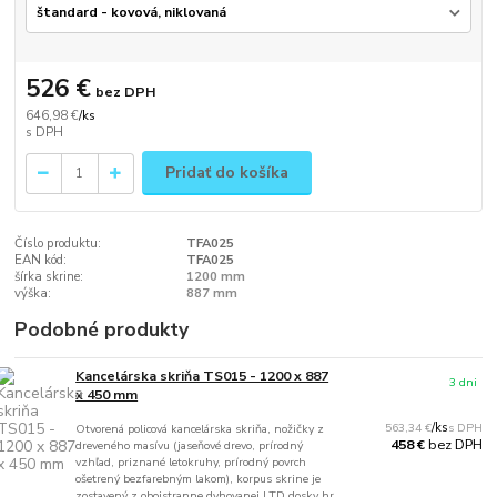
526 €
bez DPH
646,98 €
/
ks
Pridať do košíka
Číslo produktu:
TFA025
EAN kód:
TFA025
šírka skrine:
1200 mm
výška:
887 mm
Podobné produkty
Kancelárska skriňa TS015 - 1200 x 887
3 dni
x 450 mm
563,34 €
/
ks
Otvorená policová kancelárska skriňa, nožičky z
bez DPH
458 €
dreveného masívu (jaseňové drevo, prírodný
vzhľad, priznané letokruhy, prírodný povrch
ošetrený bezfarebným lakom), korpus skrine je
zostavený z obojstranne dyhovanej LTD dosky hr.