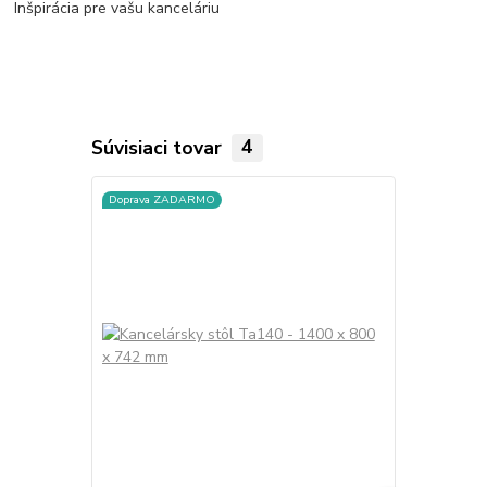
Inšpirácia pre vašu kanceláriu
Súvisiaci tovar
4
Doprava ZADARMO
Doprava ZA