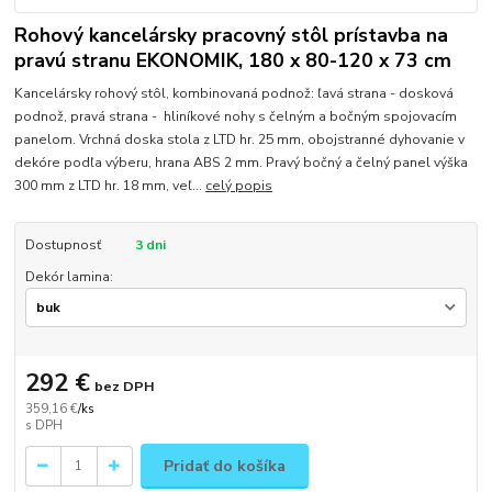
Rohový kancelársky pracovný stôl prístavba na
pravú stranu EKONOMIK, 180 x 80-120 x 73 cm
Kancelársky rohový stôl, kombinovaná podnož: ľavá strana - dosková
podnož, pravá strana - hliníkové nohy s čelným a bočným spojovacím
panelom. Vrchná doska stola z LTD hr. 25 mm, obojstranné dyhovanie v
dekóre podľa výberu, hrana ABS 2 mm. Pravý bočný a čelný panel výška
300 mm z LTD hr. 18 mm, veľ...
celý popis
Dostupnosť
3 dni
Dekór lamina:
292 €
bez DPH
359,16 €
/
ks
Pridať do košíka