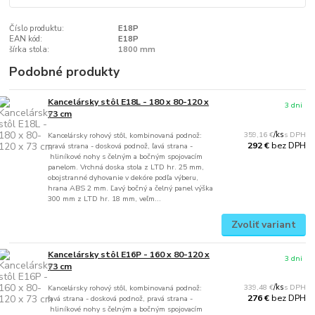
Číslo produktu:
E18P
EAN kód:
E18P
šírka stola:
1800 mm
Podobné produkty
Kancelársky stôl E18L - 180 x 80-120 x
3 dni
73 cm
359,16 €
/
ks
Kancelársky rohový stôl, kombinovaná podnož:
bez DPH
292 €
pravá strana - dosková podnož, ľavá strana -
hliníkové nohy s čelným a bočným spojovacím
panelom. Vrchná doska stola z LTD hr. 25 mm,
obojstranné dyhovanie v dekóre podľa výberu,
hrana ABS 2 mm. Ľavý bočný a čelný panel výška
300 mm z LTD hr. 18 mm, veľm...
Zvoliť variant
Kancelársky stôl E16P - 160 x 80-120 x
3 dni
73 cm
339,48 €
/
ks
Kancelársky rohový stôl, kombinovaná podnož:
bez DPH
276 €
ľavá strana - dosková podnož, pravá strana -
hliníkové nohy s čelným a bočným spojovacím