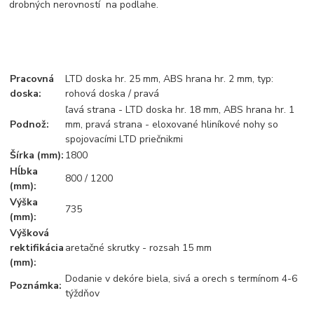
drobných nerovností na podlahe.
Pracovná
LTD doska hr. 25 mm, ABS hrana hr. 2 mm, typ:
doska:
rohová doska / pravá
ľavá strana - LTD doska hr. 18 mm, ABS hrana hr. 1
Podnož:
mm, pravá strana - eloxované hliníkové nohy so
spojovacími LTD priečnikmi
Šírka (mm):
1800
Hĺbka
800 / 1200
(mm):
Výška
735
(mm):
Výšková
rektifikácia
aretačné skrutky - rozsah 15 mm
(mm):
Dodanie v dekóre biela, sivá a orech s termínom 4-6
Poznámka:
týždňov