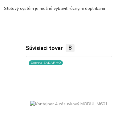
Stolový systém je možné vybaviť rôznymi doplnkami
Súvisiaci tovar
8
Doprava ZADARMO
Doprava ZA