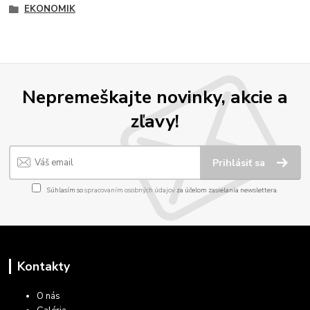
EKONOMIK
Nepremeškajte novinky, akcie a
zľavy!
Prihlásiť sa
Súhlasím so
spracovaním osobných údajov
za účelom zasielania newslettera.
Kontakty
O nás