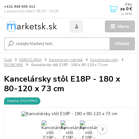
0
ks
+421 948 935 411
za
0 €
v pracovných dňoch 08.30 - 16.00
Menu
Hľadať
Úvod
KANCELÁRIA
Kancelársky nábytok
Kancelárske stoly
EKONOMIK
Kancelársky stôl E18P - 180 x 80-120 x 73 cm
Kancelársky stôl E18P - 180 x
80-120 x 73 cm
Doprava ZADARMO