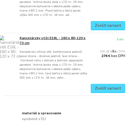
panelom. Vrchná doska stola z LTD hr. 25 mm,
obojstranné dyhovanie v dekóre podľa výberu,
hrana ABS 2 mm. Pravý bočný a čelný panel
výška 300 mm z LTD hr. 18 mm, veľ...
Zvoliť variant
Kancelársky stôl E16L - 160 x 80-120 x
3 dni
73 cm
339,48 €
/
ks
Kancelársky rohový stôl, kombinovaná podnož:
bez DPH
276 €
pravá strana - dosková podnož, ľavá strana -
hliníkové nohy s čelným a bočným spojovacím
panelom. Vrchná doska stola z LTD hr. 25 mm,
obojstranné dyhovanie v dekóre podľa výberu,
hrana ABS 2 mm. Ľavý bočný a čelný panel výška
300 mm z LTD hr. 18 mm, veľm...
Zvoliť variant
materiál a spracovanie
vyrobené v EU