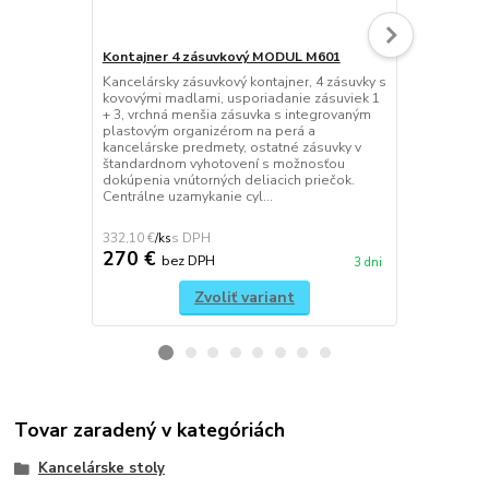
Kontajner 4 zásuvkový MODUL M601
Kancelárska 
Kancelársky zásuvkový kontajner, 4 zásuvky s
Kancelárska 
kovovými madlami, usporiadanie zásuviek 1
dvoma polica
+ 3, vrchná menšia zásuvka s integrovaným
umožňuje vyt
plastovým organizérom na perá a
modulov 3M 
kancelárske predmety, ostatné zásuvky v
manipulačný
štandardnom vyhotovení s možnosťou
vhodný pre 
dokúpenia vnútorných deliacich priečok.
kancelárskeh
Centrálne uzamykanie cyl...
vyhotovení: 
332,10 €
145,14 €
/
ks
/
ks
270 €
118 €
bez DPH
be
3 dni
Zvoliť variant
Tovar zaradený v kategóriách
Kancelárske stoly