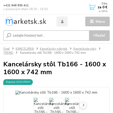
0
ks
+421 948 935 411
za
0 €
v pracovných dňoch 08.30 - 16.00
Menu
Hľadať
Úvod
KANCELÁRIA
Kancelársky nábytok
Kancelárske stoly
TREND
Kancelársky stôl Tb166 - 1600 x 1600 x 742 mm
Kancelársky stôl Tb166 - 1600 x
1600 x 742 mm
Doprava ZADARMO