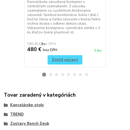
Kancelársky zásuvkový kontajner s
Univerzálny 
centrálnym uzamykaním, 3 zásuvky,
káble a prís
uzamykanie so systémom blokovania
na všetky ty
zásuviek, farebná kombinácia: biela / dub (
s možnosťou
bočné steny a čielka zásuviek v bielej farbe,
na spodnú st
vrchná doska v odtieni dekóru dub).
držiak je vy
Vybavenie kontajnera: cylindrická zámka + 2
plechu, jedn
ks kľúčov, biele plastové ot...
pomocou 6 ko
590,40 €
70,11 €
/
ks
/
ks
480 €
57 €
bez DPH
bez 
3 dni
Zvoliť variant
Tovar zaradený v kategóriách
Kancelárske stoly
TREND
Zostavy Bench Desk