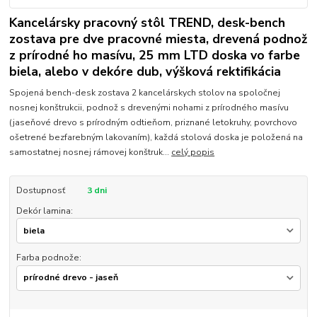
Kancelársky pracovný stôl TREND, desk-bench
zostava pre dve pracovné miesta, drevená podnož
z prírodné ho masívu, 25 mm LTD doska vo farbe
biela, alebo v dekóre dub, výšková rektifikácia
Spojená bench-desk zostava 2 kancelárskych stolov na spoločnej
nosnej konštrukcii, podnož s drevenými nohami z prírodného masívu
(jaseňové drevo s prírodným odtieňom, priznané letokruhy, povrchovo
ošetrené bezfarebným lakovaním), každá stolová doska je položená na
samostatnej nosnej rámovej konštruk...
celý popis
Dostupnosť
3 dni
Dekór lamina:
Farba podnože: