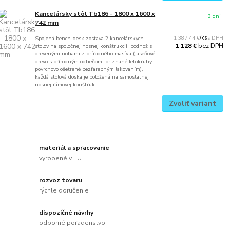
Kancelársky stôl Tb186 - 1800 x 1600 x
3 dni
742 mm
1 387,44 €
/
ks
Spojená bench-desk zostava 2 kancelárskych
bez DPH
1 128 €
stolov na spoločnej nosnej konštrukcii, podnož s
drevenými nohami z prírodného masívu (jaseňové
drevo s prírodným odtieňom, priznané letokruhy,
povrchovo ošetrené bezfarebným lakovaním),
každá stolová doska je položená na samostatnej
nosnej rámovej konštruk...
Zvoliť variant
materiál a spracovanie
vyrobené v EU
rozvoz tovaru
rýchle doručenie
dispozičné návrhy
odborné poradenstvo