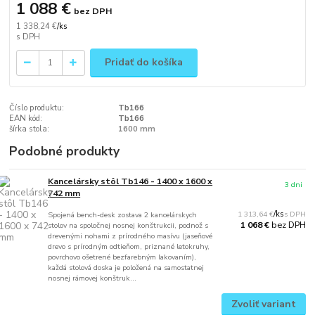
1 088 €
bez DPH
1 338,24 €
/
ks
Pridať do košíka
Číslo produktu:
Tb166
EAN kód:
Tb166
šírka stola:
1600 mm
Podobné produkty
Kancelársky stôl Tb146 - 1400 x 1600 x
3 dni
742 mm
1 313,64 €
/
ks
Spojená bench-desk zostava 2 kancelárskych
bez DPH
1 068 €
stolov na spoločnej nosnej konštrukcii, podnož s
drevenými nohami z prírodného masívu (jaseňové
drevo s prírodným odtieňom, priznané letokruhy,
povrchovo ošetrené bezfarebným lakovaním),
každá stolová doska je položená na samostatnej
nosnej rámovej konštruk...
Zvoliť variant