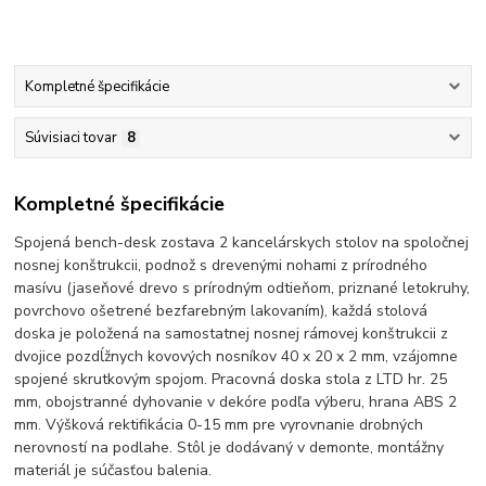
Kompletné špecifikácie
Súvisiaci tovar
8
Kompletné špecifikácie
Spojená bench-desk zostava 2 kancelárskych stolov na spoločnej
nosnej konštrukcii, podnož s drevenými nohami z prírodného
masívu (jaseňové drevo s prírodným odtieňom, priznané letokruhy,
povrchovo ošetrené bezfarebným lakovaním), každá stolová
doska je položená na samostatnej nosnej rámovej konštrukcii z
dvojice pozdĺžnych kovových nosníkov 40 x 20 x 2 mm, vzájomne
spojené skrutkovým spojom. Pracovná doska stola z LTD hr. 25
mm, obojstranné dyhovanie v dekóre podľa výberu, hrana ABS 2
mm. Výšková rektifikácia 0-15 mm pre vyrovnanie drobných
nerovností na podlahe. Stôl je dodávaný v demonte, montážny
materiál je súčasťou balenia.