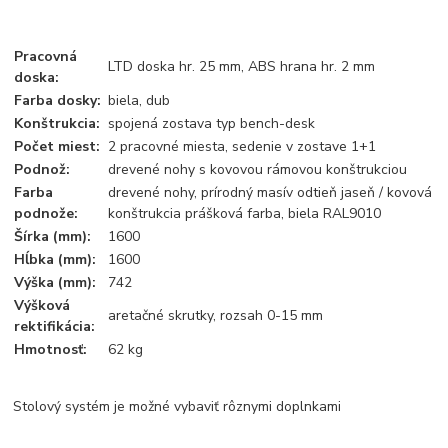
Pracovná
LTD doska hr. 25 mm, ABS hrana hr. 2 mm
doska:
Farba dosky:
biela, dub
Konštrukcia:
spojená zostava typ bench-desk
Počet miest:
2 pracovné miesta, sedenie v zostave 1+1
Podnož:
drevené nohy s kovovou rámovou konštrukciou
Farba
drevené nohy, prírodný masív odtieň jaseň / kovová
podnože:
konštrukcia prášková farba, biela RAL9010
Šírka (mm):
1600
Hĺbka (mm):
1600
Výška (mm):
742
Výšková
aretačné skrutky, rozsah 0-15 mm
rektifikácia:
Hmotnosť:
62 kg
Stolový systém je možné vybaviť rôznymi doplnkami