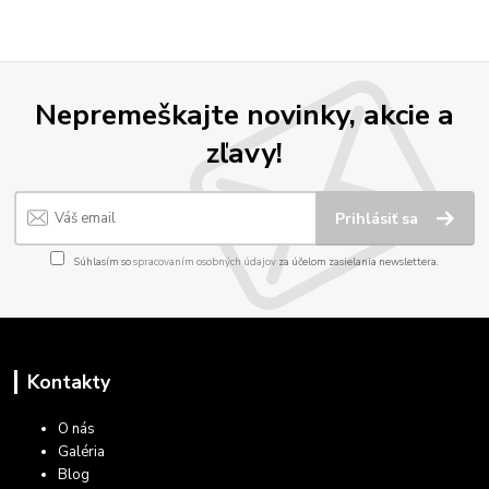
Nepremeškajte novinky, akcie a
zľavy!
Prihlásiť sa
Súhlasím so
spracovaním osobných údajov
za účelom zasielania newslettera.
Kontakty
O nás
Galéria
Blog