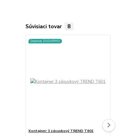
Súvisiaci tovar
8
Doprava ZADARMO
Kontajner 3 zásuvkový TREND T601
Káblový drži