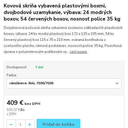
Kovová skriňa vybavená plastovými boxmi,
dvojbodové uzamykanie, výbava: 24 modrých
boxov, 54 červených boxov, nosnosť police 35 kg
Dvojdverová policová skriňa vybavená zostavou odkladacích plastových
boxov, výbava: 24 ks modrý plastový box 172 x 125 x 235 mm, 54 ks
červený plastový box 115 x 75 x 210 mm, zváraná konštrukcia z
oceľového plechu, rámový podstavec, nosnosť police 35 kg. Povrchová
úprava s polyesterovým práškovým vy...
celý popis
Dostupnosť
7 dní
Farba:
409 €
bez DPH
503,07 €
/
ks
Pridať do košíka