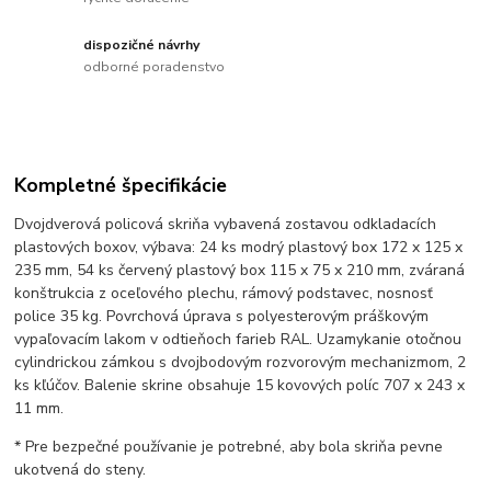
dispozičné návrhy
odborné poradenstvo
Kompletné špecifikácie
Dvojdverová policová skriňa vybavená zostavou odkladacích
plastových boxov, výbava: 24 ks modrý plastový box 172 x 125 x
235 mm, 54 ks červený plastový box 115 x 75 x 210 mm, zváraná
konštrukcia z oceľového plechu, rámový podstavec, nosnosť
police 35 kg. Povrchová úprava s polyesterovým práškovým
vypaľovacím lakom v odtieňoch farieb RAL. Uzamykanie otočnou
cylindrickou zámkou s dvojbodovým rozvorovým mechanizmom, 2
ks kľúčov. Balenie skrine obsahuje 15 kovových políc 707 x 243 x
11 mm.
* Pre bezpečné používanie je potrebné, aby bola skriňa pevne
ukotvená do steny.