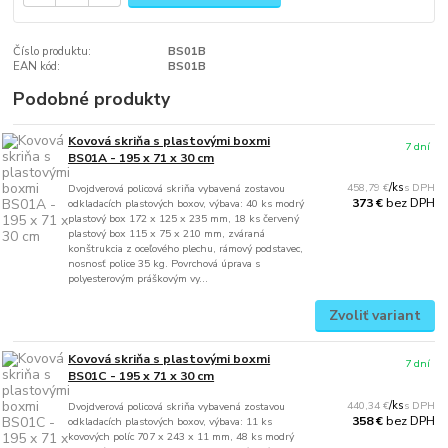
Číslo produktu:
BS01B
EAN kód:
BS01B
Podobné produkty
Kovová skriňa s plastovými boxmi
7 dní
BS01A - 195 x 71 x 30 cm
458,79 €
/
ks
Dvojdverová policová skriňa vybavená zostavou
bez DPH
373 €
odkladacích plastových boxov, výbava: 40 ks modrý
plastový box 172 x 125 x 235 mm, 18 ks červený
plastový box 115 x 75 x 210 mm, zváraná
konštrukcia z oceľového plechu, rámový podstavec,
nosnosť police 35 kg. Povrchová úprava s
polyesterovým práškovým vy...
Zvoliť variant
Kovová skriňa s plastovými boxmi
7 dní
BS01C - 195 x 71 x 30 cm
440,34 €
/
ks
Dvojdverová policová skriňa vybavená zostavou
bez DPH
358 €
odkladacích plastových boxov, výbava: 11 ks
kovových políc 707 x 243 x 11 mm, 48 ks modrý