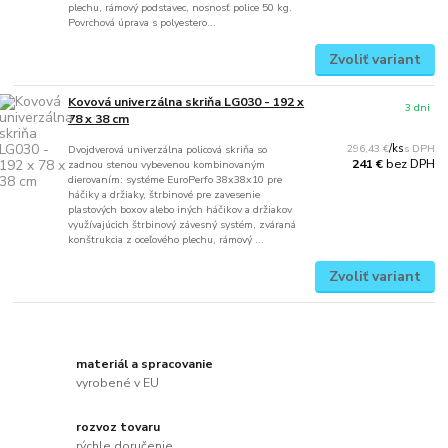
plechu, rámový podstavec, nosnosť police 50 kg.
Povrchová úprava s polyestero...
Zvoliť variant
Kovová univerzálna skriňa LG030 - 192 x
3 dni
78 x 38 cm
296,43 €
/
ks
Dvojdverová univerzálna policová skriňa so
bez DPH
241 €
zadnou stenou vybevenou kombinovaným
dierovaním: systéme EuroPerfo 38x38x10 pre
háčiky a držiaky, štrbinové pre zavesenie
plastových boxov alebo iných háčikov a držiakov
využívajúcich štrbinový závesný systém, zváraná
konštrukcia z oceľového plechu, rámový ...
Zvoliť variant
materiál a spracovanie
vyrobené v EU
rozvoz tovaru
rýchle doručenie