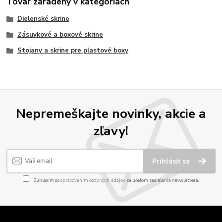
Tovar zaradený v kategóriách
Dielenské skrine
Zásuvkové a boxové skrine
Stojany a skrine pre plastové boxy
Nepremeškajte novinky, akcie a
zľavy!
Prihlásiť sa
Súhlasím so
spracovaním osobných údajov
za účelom zasielania newslettera.