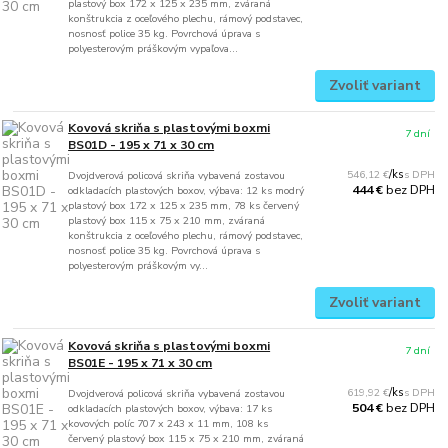
plastový box 172 x 125 x 235 mm, zváraná
konštrukcia z oceľového plechu, rámový podstavec,
nosnosť police 35 kg. Povrchová úprava s
polyesterovým práškovým vypaľova...
Zvoliť variant
Kovová skriňa s plastovými boxmi
7 dní
BS01D - 195 x 71 x 30 cm
546,12 €
/
ks
Dvojdverová policová skriňa vybavená zostavou
bez DPH
444 €
odkladacích plastových boxov, výbava: 12 ks modrý
plastový box 172 x 125 x 235 mm, 78 ks červený
plastový box 115 x 75 x 210 mm, zváraná
konštrukcia z oceľového plechu, rámový podstavec,
nosnosť police 35 kg. Povrchová úprava s
polyesterovým práškovým vy...
Zvoliť variant
Kovová skriňa s plastovými boxmi
7 dní
BS01E - 195 x 71 x 30 cm
619,92 €
/
ks
Dvojdverová policová skriňa vybavená zostavou
bez DPH
504 €
odkladacích plastových boxov, výbava: 17 ks
kovových políc 707 x 243 x 11 mm, 108 ks
červený plastový box 115 x 75 x 210 mm, zváraná