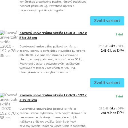
konštrukcia z oceľového plechu, rámový podstavec,
nosnosť police 35 kg. Povrchová úprava s
polyesterovým práškovým vypaľo...
Zvoliť variant
Kovová univerzálna skriňa LG010 - 192 x
3 dni
78 x 38 cm
296,43 €
/
ks
Dvojdverová univerzálna policová skriňa so
bez DPH
241 €
zadnou stenou s perforáciou v systéme EuroPerfo
38x38x10, zváraná konštrukcia z oceľového
plechu, rámový podstavec, nosnosť police 50 kg.
Povrchová úprava s polyesterovým práškovým
vypaľovacím lakom v odtieňoch farieb RAL.
Uzamykanie otočnou cylindrickou zá...
Zvoliť variant
Kovová univerzálna skriňa LG020 - 192 x
3 dni
78 x 38 cm
296,43 €
/
ks
Dvojdverová univerzálna policová skriňa so
bez DPH
241 €
zadnou stenou vybevenou štrbinovým dierovaním
pre zavesenie plastových boxov alebo iných
háčikov a držiakov využívajúcich štrbinový
závesný systém, zváraná konštrukcia z oceľového