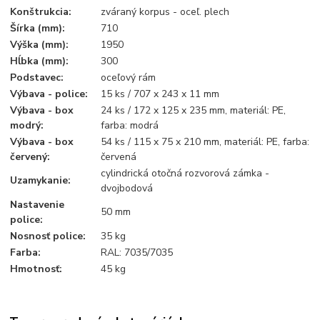
Konštrukcia:
zváraný korpus - oceľ. plech
Šírka (mm):
710
Výška (mm):
1950
Hĺbka (mm):
300
Podstavec:
oceľový rám
Výbava - police:
15 ks / 707 x 243 x 11 mm
Výbava - box
24 ks / 172 x 125 x 235 mm, materiál: PE,
modrý:
farba: modrá
Výbava - box
54 ks / 115 x 75 x 210 mm, materiál: PE, farba:
červený:
červená
cylindrická otočná rozvorová zámka -
Uzamykanie:
dvojbodová
Nastavenie
50 mm
police:
Nosnosť police:
35 kg
Farba:
RAL: 7035/7035
Hmotnosť:
45 kg