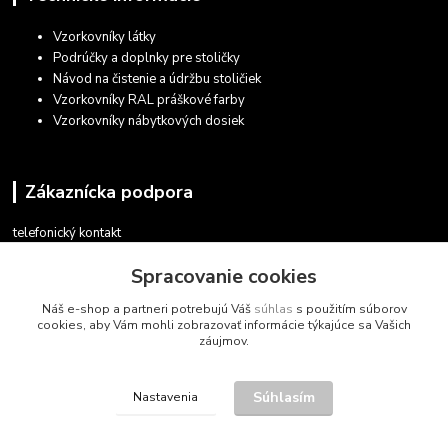
Vzorkovníky látky
Podrúčky a doplnky pre stoličky
Návod na čistenie a údržbu stoličiek
Vzorkovníky RAL práškové farby
Vzorkovníky nábytkových dosiek
Zákaznícka podpora
telefonický kontakt
+421 948 935 411
Spracovanie cookies
v pracovných dňoch 08.30 - 16.00
Náš e-shop a partneri potrebujú Váš
súhlas
s použitím súborov
obchod@marketsk.sk
cookies, aby Vám mohli zobrazovať informácie týkajúce sa Vašich
záujmov.
Súhlasím
Nastavenia