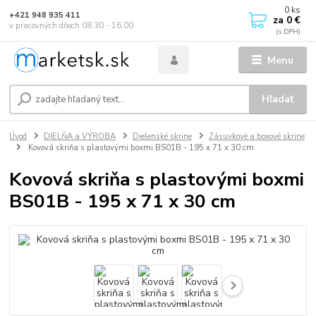
0
ks
+421 948 935 411
za
0 €
v pracovných dňoch 08.30 - 16.00
Menu
Hľadať
Úvod
DIELŇA a VÝROBA
Dielenské skrine
Zásuvkové a boxové skrine
Kovová skriňa s plastovými boxmi BS01B - 195 x 71 x 30 cm
Kovová skriňa s plastovými boxmi
BS01B - 195 x 71 x 30 cm