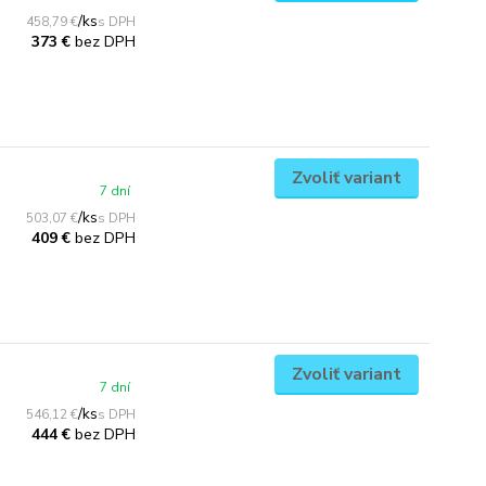
/
ks
458,79 €
bez DPH
373 €
Zvoliť variant
7 dní
/
ks
503,07 €
bez DPH
409 €
Zvoliť variant
7 dní
/
ks
546,12 €
bez DPH
444 €