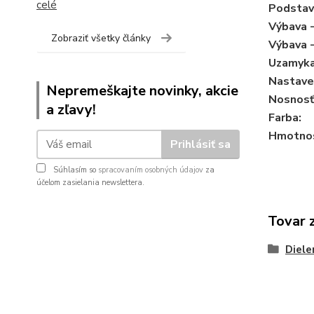
celé
Podstav
Výbava -
Zobraziť všetky články
Výbava 
Uzamyka
Nastaven
Nepremeškajte novinky, akcie
Nosnosť 
a zľavy!
Farba:
Hmotnos
Prihlásiť sa
Súhlasím so
spracovaním osobných údajov
za
účelom zasielania newslettera.
Tovar 
Diele