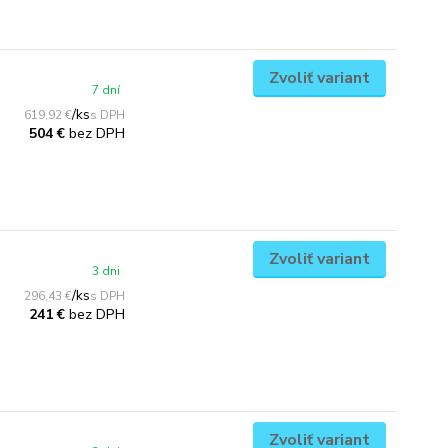
Zvoliť variant
7 dní
/
ks
619,92 €
bez DPH
504 €
Zvoliť variant
3 dni
/
ks
296,43 €
bez DPH
241 €
Zvoliť variant