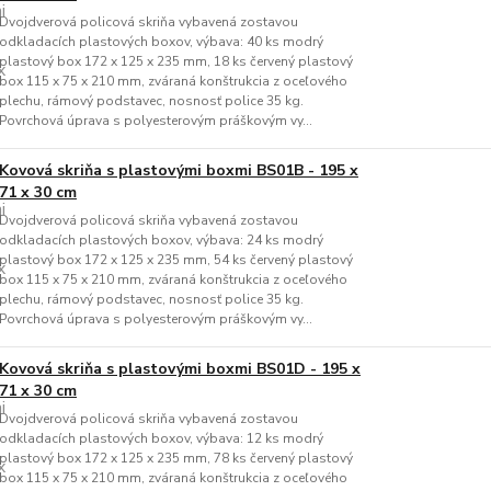
Dvojdverová policová skriňa vybavená zostavou
odkladacích plastových boxov, výbava: 40 ks modrý
plastový box 172 x 125 x 235 mm, 18 ks červený plastový
box 115 x 75 x 210 mm, zváraná konštrukcia z oceľového
plechu, rámový podstavec, nosnosť police 35 kg.
Povrchová úprava s polyesterovým práškovým vy...
Kovová skriňa s plastovými boxmi BS01B - 195 x
71 x 30 cm
Dvojdverová policová skriňa vybavená zostavou
odkladacích plastových boxov, výbava: 24 ks modrý
plastový box 172 x 125 x 235 mm, 54 ks červený plastový
box 115 x 75 x 210 mm, zváraná konštrukcia z oceľového
plechu, rámový podstavec, nosnosť police 35 kg.
Povrchová úprava s polyesterovým práškovým vy...
Kovová skriňa s plastovými boxmi BS01D - 195 x
71 x 30 cm
Dvojdverová policová skriňa vybavená zostavou
odkladacích plastových boxov, výbava: 12 ks modrý
plastový box 172 x 125 x 235 mm, 78 ks červený plastový
box 115 x 75 x 210 mm, zváraná konštrukcia z oceľového