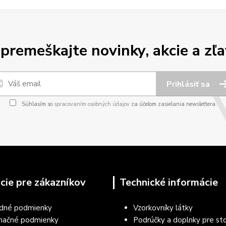
premeškajte novinky, akcie a zľa
Prihlásiť sa
Súhlasím so
spracovaním osobných údajov
za účelom zasielania newslettera.
cie pre zákazníkov
Technické informácie
dné podmienky
Vzorkovníky látky
mačné podmienky
Podrúčky a doplnky pre sto