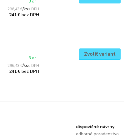
3 dni
/
ks
296,43 €
bez DPH
241 €
Zvoliť variant
3 dni
/
ks
296,43 €
bez DPH
241 €
dispozičné návrhy
e
odborné poradenstvo