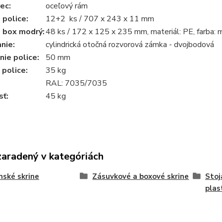
ec:
oceľový rám
 police:
12+2 ks / 707 x 243 x 11 mm
- box modrý:
48 ks / 172 x 125 x 235 mm, materiál: PE, farba: 
nie:
cylindrická otočná rozvorová zámka - dvojbodová
ie police:
50 mm
police:
35 kg
RAL: 7035/7035
ť:
45 kg
zaradený v kategóriách
nské skrine
Zásuvkové a boxové skrine
Stoj
plas