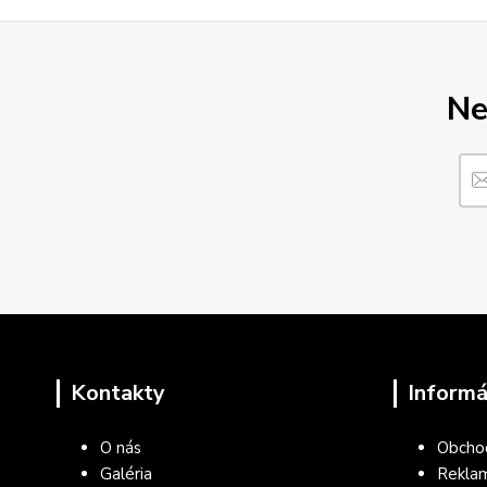
Ne
Kontakty
Informá
O nás
Obcho
Galéria
Rekla