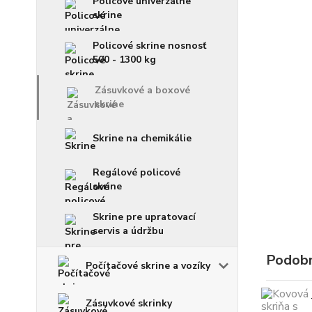
Policové univerzálne
skrine
Policové skrine nosnosť
500 - 1300 kg
Zásuvkové a boxové
skrine
Skrine na chemikálie
Regálové policové
skrine
Skrine pre upratovací
servis a údržbu
Podobn
Počítačové skrine a vozíky
Zásuvkové skrinky