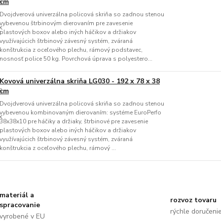
cm
Dvojdverová univerzálna policová skriňa so zadnou stenou
vybevenou štrbinovým dierovaním pre zavesenie
plastových boxov alebo iných háčikov a držiakov
využívajúcich štrbinový závesný systém, zváraná
konštrukcia z oceľového plechu, rámový podstavec,
nosnosť police 50 kg. Povrchová úprava s polyestero...
Kovová univerzálna skriňa LG030 - 192 x 78 x 38
cm
Dvojdverová univerzálna policová skriňa so zadnou stenou
vybevenou kombinovaným dierovaním: systéme EuroPerfo
38x38x10 pre háčiky a držiaky, štrbinové pre zavesenie
plastových boxov alebo iných háčikov a držiakov
využívajúcich štrbinový závesný systém, zváraná
konštrukcia z oceľového plechu, rámový ...
materiál a
rozvoz tovaru
spracovanie
rýchle doručeni
vyrobené v EU