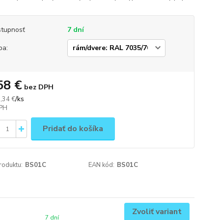
tupnosť
7 dní
ba:
58 €
bez DPH
/
ks
,34 €
Pridať do košíka
roduktu:
BS01C
EAN kód:
BS01C
Zvoliť variant
7 dní