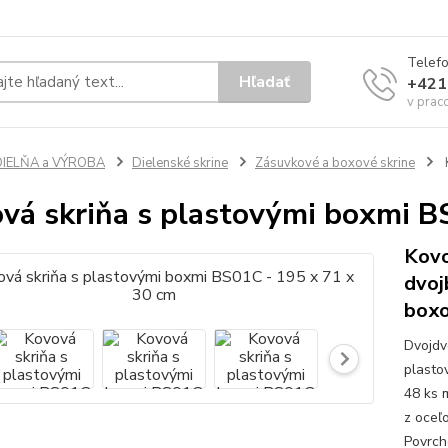
Telef
Hľadať
+421
v prac
DIELŇA a VÝROBA
Dielenské skrine
Zásuvkové a boxové skrine
vá skriňa s plastovými boxmi B
Kovo
dvoj
boxo
Dvojdv
plasto
48 ks 
z oceľ
Povrch