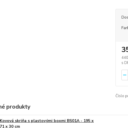
Dos
Far
3
440
Číslo p
é produkty
Kovová skriňa s plastovými boxmi BS01A - 195 x
71 x 30 cm