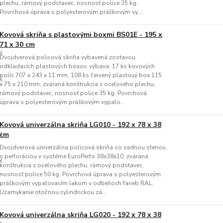
plechu, rámový podstavec, nosnosť police 35 kg.
Povrchová úprava s polyesterovým práškovým vy...
Kovová skriňa s plastovými boxmi BS01E - 195 x
71 x 30 cm
Dvojdverová policová skriňa vybavená zostavou
odkladacích plastových boxov, výbava: 17 ks kovových
políc 707 x 243 x 11 mm, 108 ks červený plastový box 115
x 75 x 210 mm, zváraná konštrukcia z oceľového plechu,
rámový podstavec, nosnosť police 35 kg. Povrchová
úprava s polyesterovým práškovým vypaľo...
Kovová univerzálna skriňa LG010 - 192 x 78 x 38
cm
Dvojdverová univerzálna policová skriňa so zadnou stenou
s perforáciou v systéme EuroPerfo 38x38x10, zváraná
konštrukcia z oceľového plechu, rámový podstavec,
nosnosť police 50 kg. Povrchová úprava s polyesterovým
práškovým vypaľovacím lakom v odtieňoch farieb RAL.
Uzamykanie otočnou cylindrickou zá...
Kovová univerzálna skriňa LG020 - 192 x 78 x 38