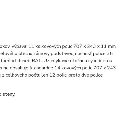
boxov, výbava: 11 ks kovových políc 707 x 243 x 11 mm,
eľového plechu, rámový podstavec, nosnosť police 35
tieňoch farieb RAL. Uzamykanie otočnou cylindrickou
rine obsahuje štandardne 14 kovových políc 707 x 243
 z celkového počtu len 12 políc, preto dve police
o steny.