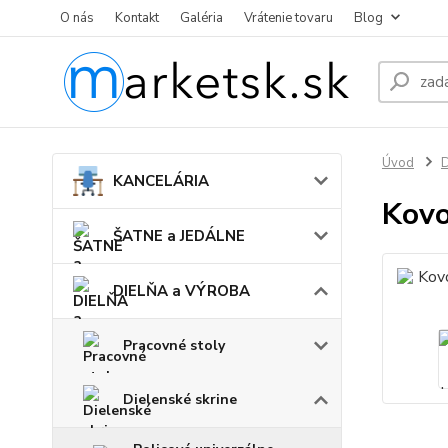
O nás
Kontakt
Galéria
Vrátenie tovaru
Blog
Úvod
KANCELÁRIA
Kovo
ŠATNE a JEDÁLNE
DIELŇA a VÝROBA
Pracovné stoly
Dielenské skrine