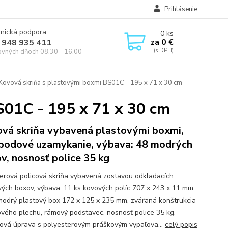
Prihlásenie
onická podpora
0
ks
za
0 €
 948 935 411
ovných dňoch 08.30 - 16.00
Kovová skriňa s plastovými boxmi BS01C - 195 x 71 x 30 cm
S01C - 195 x 71 x 30 cm
vá skriňa vybavená plastovými boxmi,
bodové uzamykanie, výbava: 48 modrých
v, nosnosť police 35 kg
erová policová skriňa vybavená zostavou odkladacích
vých boxov, výbava: 11 ks kovových políc 707 x 243 x 11 mm,
modrý plastový box 172 x 125 x 235 mm, zváraná konštrukcia
ového plechu, rámový podstavec, nosnosť police 35 kg.
ová úprava s polyesterovým práškovým vypaľova...
celý popis