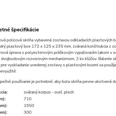
tné špecifikácie
ová policová skriňa vybavená zostavou odkladacích plastových 
drý plastový box 172 x 125 x 235 mm, zváraná konštrukcia z oc
chová úprava s polyesterovým práškovým vypaľovacím lakom v od
 dvojbodovým rozvorovým mechanizmom, 2 ks kľúčov. Balenie sk
pre vyskladanie uvedenej zostavy s plastovými boxmi sa použije
evyužité.
pečné používanie je potrebné, aby bola skriňa pevne ukotvená d
cia:
zváraný korpus - oceľ. plech
m):
710
mm):
1950
mm):
300