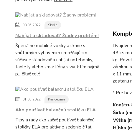
08.05.2022
Škola
Komple
Nabíjať a skladovať? Žiadny problém!
Dvojdver
Špeciálne mobilné vozíky a skrine s
48 ks mo
vnútorným vybavením umožňujúcim
kg. Povr
súčasne skladovať a nabíjať notebooky,
zámkou s
tablety alebo smartfóny s využitím najmä
x 11 mm, 
p...
čítať celé
zostanú n
* Pre bez
01.05.2022
Kancelária
Konštruk
Ako používať balančnú stoličku ELA
Šírka (m
Tipy a rady ako začať používať balančnú
Výška (
stoličky ELA pre aktívne sedenie
čítať
Hĺbka (