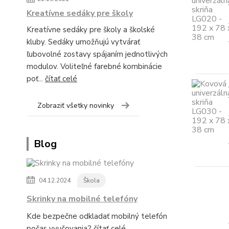
Kreatívne sedáky pre školy
Kreatívne sedáky pre školy a školské
kluby. Sedáky umožňujú vytvárať
ľubovolné zostavy spájaním jednotlivých
modulov. Voliteľné farebné kombinácie
poť...
čítať celé
Zobraziť všetky novinky
Blog
04.12.2024
Škola
Skrinky na mobilné telefóny
Kde bezpečne odkladať mobilný telefón
počas vyučovania?
čítať celé