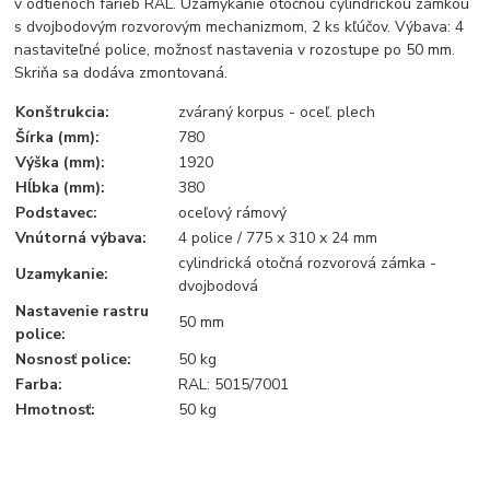
v odtieňoch farieb RAL. Uzamykanie otočnou cylindrickou zámkou
s dvojbodovým rozvorovým mechanizmom, 2 ks kľúčov. Výbava: 4
nastaviteľné police, možnosť nastavenia v rozostupe po 50 mm.
Skriňa sa dodáva zmontovaná.
Konštrukcia:
zváraný korpus - oceľ. plech
Šírka (mm):
780
Výška (mm):
1920
Hĺbka (mm):
380
Podstavec:
oceľový rámový
Vnútorná výbava:
4 police / 775 x 310 x 24 mm
cylindrická otočná rozvorová zámka -
Uzamykanie:
dvojbodová
Nastavenie rastru
50 mm
police:
Nosnosť police:
50 kg
Farba:
RAL: 5015/7001
Hmotnosť:
50 kg