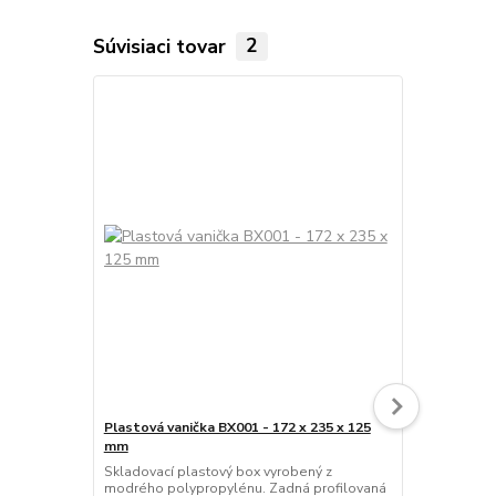
Súvisiaci tovar
2
Plastová vanička BX001 - 172 x 235 x 125
Plastová van
mm
Skladovací p
červeného p
Skladovací plastový box vyrobený z
profilovaná 
modrého polypropylénu. Zadná profilovaná