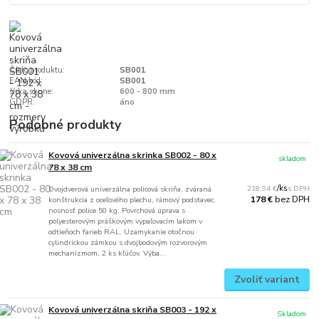
Číslo produktu:
SB001
EAN kód:
SB001
šírka skrine:
600 - 800 mm
GDPR:
áno
Podobné produkty
Kovová univerzálna skrinka SB002 - 80 x
skladom
78 x 38 cm
218,94 €
/
ks
Dvojdverová univerzálna policová skriňa, zváraná
bez DPH
178 €
konštrukcia z oceľového plechu, rámový podstavec,
nosnosť police 50 kg. Povrchová úprava s
polyesterovým práškovým vypaľovacím lakom v
odtieňoch farieb RAL. Uzamykanie otočnou
cylindrickou zámkou s dvojbodovým rozvorovým
mechanizmom, 2 ks kľúčov. Výba...
Zvoliť variant
Kovová univerzálna skriňa SB003 - 192 x
Skladom