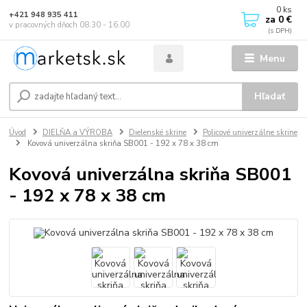
0
ks
+421 948 935 411
za
0 €
v pracovných dňoch 08.30 - 16.00
Menu
Hľadať
Úvod
DIELŇA a VÝROBA
Dielenské skrine
Policové univerzálne skrine
Kovová univerzálna skriňa SB001 - 192 x 78 x 38 cm
Kovová univerzálna skriňa SB001
- 192 x 78 x 38 cm