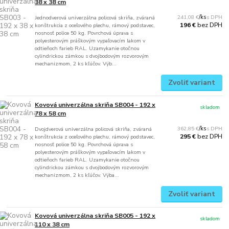
38 x 38 cm
241,08 €
/
ks
Jednodverová univerzálna policová skriňa, zváraná
bez DPH
196 €
konštrukcia z oceľového plechu, rámový podstavec,
nosnosť police 50 kg. Povrchová úprava s
polyesterovým práškovým vypaľovacím lakom v
odtieňoch farieb RAL. Uzamykanie otočnou
cylindrickou zámkou s dvojbodovým rozvorovým
mechanizmom, 2 ks kľúčov. Výb...
Zvoliť variant
Kovová univerzálna skriňa SB004 - 192 x
skladom
78 x 58 cm
362,85 €
/
ks
Dvojdverová univerzálna policová skriňa, zváraná
bez DPH
295 €
konštrukcia z oceľového plechu, rámový podstavec,
nosnosť police 50 kg. Povrchová úprava s
polyesterovým práškovým vypaľovacím lakom v
odtieňoch farieb RAL. Uzamykanie otočnou
cylindrickou zámkou s dvojbodovým rozvorovým
mechanizmom, 2 ks kľúčov. Výba...
Zvoliť variant
Kovová univerzálna skriňa SB005 - 192 x
skladom
110 x 38 cm