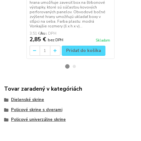
štrbonové vý
hrana umožňuje zavesiť box na štrbonové
kovových pe
výstupky, ktoré sú súčasťou kovových
bočné zvýše
perforovaných panelov. Obvodové bočné
v stĺpci na s
zvýšené hrany umožňujú ukladať boxy v
Vonkajšie roz
stĺpci na seba. Farba plastu: modrá
Vonkajšie rozmery (š x h x v)...
3,51 €
2,64 €
/
ks
/
ks
2,85 €
2,15 €
bez DPH
be
Skladom
Pridať do košíka
Tovar zaradený v kategóriách
Dielenské skrine
Policové skrine s dverami
Policové univerzálne skrine