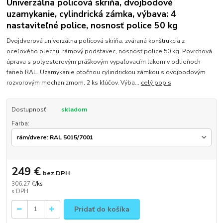
Univerzálna policová skriňa, dvojbodové
uzamykanie, cylindrická zámka, výbava: 4
nastaviteľné police, nosnosť police 50 kg
Dvojdverová univerzálna policová skriňa, zváraná konštrukcia z
oceľového plechu, rámový podstavec, nosnosť police 50 kg. Povrchová
úprava s polyesterovým práškovým vypaľovacím lakom v odtieňoch
farieb RAL. Uzamykanie otočnou cylindrickou zámkou s dvojbodovým
rozvorovým mechanizmom, 2 ks kľúčov. Výba...
celý popis
Dostupnosť
skladom
Farba:
249 €
bez DPH
306,27 €
/
ks
Pridať do košíka