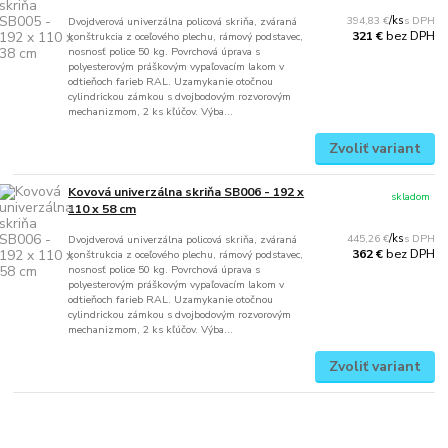
394,83 €
/
ks
Dvojdverová univerzálna policová skriňa, zváraná
bez DPH
321 €
konštrukcia z oceľového plechu, rámový podstavec,
nosnosť police 50 kg. Povrchová úprava s
polyesterovým práškovým vypaľovacím lakom v
odtieňoch farieb RAL. Uzamykanie otočnou
cylindrickou zámkou s dvojbodovým rozvorovým
mechanizmom, 2 ks kľúčov. Výba...
Zvoliť variant
Kovová univerzálna skriňa SB006 - 192 x
skladom
110 x 58 cm
445,26 €
/
ks
Dvojdverová univerzálna policová skriňa, zváraná
bez DPH
362 €
konštrukcia z oceľového plechu, rámový podstavec,
nosnosť police 50 kg. Povrchová úprava s
polyesterovým práškovým vypaľovacím lakom v
odtieňoch farieb RAL. Uzamykanie otočnou
cylindrickou zámkou s dvojbodovým rozvorovým
mechanizmom, 2 ks kľúčov. Výba...
Zvoliť variant