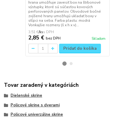
štrbonové vý
hrana umožňuje zavesiť box na štrbonové
kovových pe
výstupky, ktoré sú súčasťou kovových
bočné zvýše
perforovaných panelov. Obvodové bočné
v stĺpci na s
zvýšené hrany umožňujú ukladať boxy v
Vonkajšie roz
stĺpci na seba. Farba plastu: modrá
Vonkajšie rozmery (š x h x v)...
3,51 €
2,64 €
/
ks
/
ks
2,85 €
2,15 €
bez DPH
be
Skladom
Pridať do košíka
Tovar zaradený v kategóriách
Dielenské skrine
Policové skrine s dverami
Policové univerzálne skrine