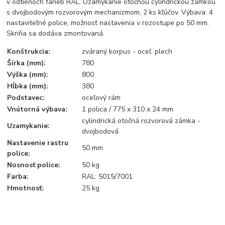
v odtieňoch farieb RAL. Uzamykanie otočnou cylindrickou zámkou
s dvojbodovým rozvorovým mechanizmom, 2 ks kľúčov. Výbava: 4
nastaviteľné police, možnosť nastavenia v rozostupe po 50 mm.
Skriňa sa dodáva zmontovaná.
Konštrukcia:
zváraný korpus - oceľ. plech
Šírka (mm):
780
Výška (mm):
800
Hĺbka (mm):
380
Podstavec:
oceľový rám
Vnútorná výbava:
1 polica / 775 x 310 x 24 mm
cylindrická otočná rozvorová zámka -
Uzamykanie:
dvojbodová
Nastavenie rastru
50 mm
police:
Nosnosť police:
50 kg
Farba:
RAL: 5015/7001
Hmotnosť:
25 kg