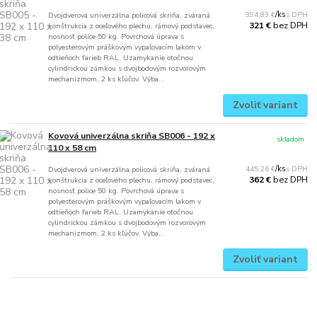
394,83 €
/
ks
Dvojdverová univerzálna policová skriňa, zváraná
bez DPH
321 €
konštrukcia z oceľového plechu, rámový podstavec,
nosnosť police 50 kg. Povrchová úprava s
polyesterovým práškovým vypaľovacím lakom v
odtieňoch farieb RAL. Uzamykanie otočnou
cylindrickou zámkou s dvojbodovým rozvorovým
mechanizmom, 2 ks kľúčov. Výba...
Zvoliť variant
Kovová univerzálna skriňa SB006 - 192 x
skladom
110 x 58 cm
445,26 €
/
ks
Dvojdverová univerzálna policová skriňa, zváraná
bez DPH
362 €
konštrukcia z oceľového plechu, rámový podstavec,
nosnosť police 50 kg. Povrchová úprava s
polyesterovým práškovým vypaľovacím lakom v
odtieňoch farieb RAL. Uzamykanie otočnou
cylindrickou zámkou s dvojbodovým rozvorovým
mechanizmom, 2 ks kľúčov. Výba...
Zvoliť variant