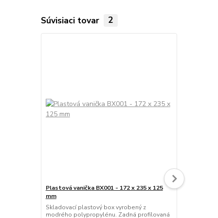
Súvisiaci tovar
2
Plastová vanička BX001 - 172 x 235 x 125
Plastová van
mm
Skladovací p
červeného p
Skladovací plastový box vyrobený z
profilovaná 
modrého polypropylénu. Zadná profilovaná