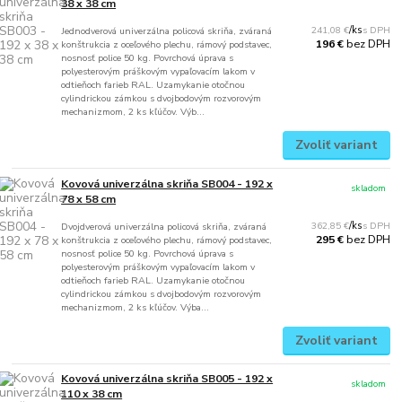
38 x 38 cm
241,08 €
/
ks
Jednodverová univerzálna policová skriňa, zváraná
bez DPH
196 €
konštrukcia z oceľového plechu, rámový podstavec,
nosnosť police 50 kg. Povrchová úprava s
polyesterovým práškovým vypaľovacím lakom v
odtieňoch farieb RAL. Uzamykanie otočnou
cylindrickou zámkou s dvojbodovým rozvorovým
mechanizmom, 2 ks kľúčov. Výb...
Zvoliť variant
Kovová univerzálna skriňa SB004 - 192 x
skladom
78 x 58 cm
362,85 €
/
ks
Dvojdverová univerzálna policová skriňa, zváraná
bez DPH
295 €
konštrukcia z oceľového plechu, rámový podstavec,
nosnosť police 50 kg. Povrchová úprava s
polyesterovým práškovým vypaľovacím lakom v
odtieňoch farieb RAL. Uzamykanie otočnou
cylindrickou zámkou s dvojbodovým rozvorovým
mechanizmom, 2 ks kľúčov. Výba...
Zvoliť variant
Kovová univerzálna skriňa SB005 - 192 x
skladom
110 x 38 cm