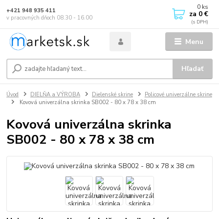
0
ks
+421 948 935 411
za
0 €
v pracovných dňoch 08.30 - 16.00
Menu
Hľadať
Úvod
DIELŇA a VÝROBA
Dielenské skrine
Policové univerzálne skrine
Kovová univerzálna skrinka SB002 - 80 x 78 x 38 cm
Kovová univerzálna skrinka
SB002 - 80 x 78 x 38 cm