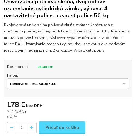
Univerzálna policová skriňa, dvojbodové
uzamykanie, cylindrická zámka, výbava: 4
nastaviteľné police, nosnosť police 50 kg
Dvojdverová univerzálna policová skriňa, zváraná konštrukcia z
oceľového plechu, rámový podstavec, nosnosť police 50 kg. Povrchová
úprava s polyesterovým práškovým vypaľovacím lakom v odtieňoch
farieb RAL. Uzamykanie otočnou cylindrickou zámkou s dvojbodovým
rozvorovým mechanizmom, 2 ks kľúčov. Výba...
celý popis
Dostupnosť
skladom
Farba:
178 €
bez DPH
218,94 €
/
ks
Pridať do košíka