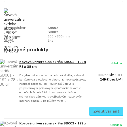
Číslo produktu:
SB002
EAN kód:
SB002
šírka skrine:
600 - 800 mm
GDPR:
áno
Podobné produkty
Kovová univerzálna skriňa SB001 - 192 x
skladom
78 x 38 cm
306,27 €
/
ks
Dvojdverová univerzálna policová skriňa, zváraná
bez DPH
249 €
konštrukcia z oceľového plechu, rámový podstavec,
nosnosť police 50 kg. Povrchová úprava s
polyesterovým práškovým vypaľovacím lakom v
odtieňoch farieb RAL. Uzamykanie otočnou
cylindrickou zámkou s dvojbodovým rozvorovým
mechanizmom, 2 ks kľúčov. Výba...
Zvoliť variant
Kovová univerzálna skriňa SB003 - 192 x
Skladom