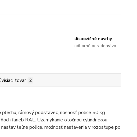
dispozičné návrhy
e
odborné poradenstvo
úvisiaci tovar
2
o plechu, rámový podstavec, nosnosť police 50 kg.
ňoch farieb RAL. Uzamykanie otočnou cylindrickou
astaviteľné police, možnosť nastavenia v rozostupe po