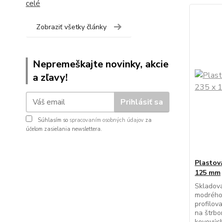
celé
Zobraziť všetky články
Nepremeškajte novinky, akcie
a zľavy!
Prihlásiť sa
Súhlasím so
spracovaním osobných údajov
za
účelom zasielania newslettera.
Plastov
125 mm
Skladova
modrého
profilov
na štrbo
kovových