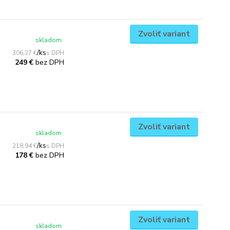
Zvoliť variant
skladom
/
ks
306,27 €
bez DPH
249 €
Zvoliť variant
skladom
/
ks
218,94 €
bez DPH
178 €
Zvoliť variant
skladom