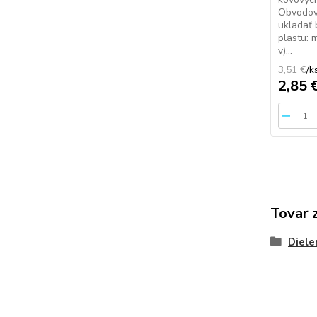
Obvodov
ukladať 
plastu: 
v)...
3,51 €
/
k
2,85 
Tovar 
Diele