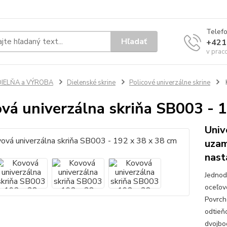
Telef
Hľadať
+421
v prac
DIELŇA a VÝROBA
Dielenské skrine
Policové univerzálne skrine
vá univerzálna skriňa SB003 - 
Univ
uzam
nast
Jednod
oceľov
Povrch
odtieň
dvojbo