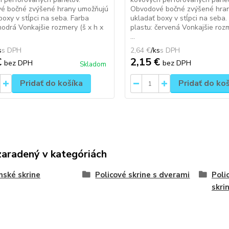
é bočné zvýšené hrany umožňujú
Obvodové bočné zvýšené hra
boxy v stĺpci na seba. Farba
ukladať boxy v stĺpci na seba.
modrá Vonkajšie rozmery (š x h x
plastu: červená Vonkajšie rozm
...
s
2,64 €
/
ks
€
2,15 €
bez DPH
bez DPH
Skladom
Pridať do košíka
Pridať do ko
zaradený v kategóriách
nské skrine
Policové skrine s dverami
Poli
skri