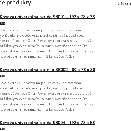
é produkty
Kovová univerzálna skriňa SB001 - 192 x 78 x 38
cm
Dvojdverová univerzálna policová skriňa, zváraná
konštrukcia z oceľového plechu, rámový podstavec,
nosnosť police 50 kg. Povrchová úprava s polyesterovým
práškovým vypaľovacím lakom v odtieňoch farieb RAL.
Uzamykanie otočnou cylindrickou zámkou s dvojbodovým
rozvorovým mechanizmom, 2 ks kľúčov. Výba...
Kovová univerzálna skrinka SB002 - 80 x 78 x 38
cm
Dvojdverová univerzálna policová skriňa, zváraná
konštrukcia z oceľového plechu, rámový podstavec,
nosnosť police 50 kg. Povrchová úprava s polyesterovým
práškovým vypaľovacím lakom v odtieňoch farieb RAL.
Uzamykanie otočnou cylindrickou zámkou s dvojbodovým
rozvorovým mechanizmom, 2 ks kľúčov. Výba...
Kovová univerzálna skriňa SB004 - 192 x 78 x 58
cm