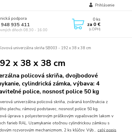
Prihlásenie
onická podpora
0
ks
za
0 €
 948 935 411
ovných dňoch 08.30 - 16.00
Kovová univerzálna skriňa SB003 - 192 x 38 x 38 cm
192 x 38 x 38 cm
erzálna policová skriňa, dvojbodové
ykanie, cylindrická zámka, výbava: 4
aviteľné police, nosnosť police 50 kg
verová univerzálna policová skriňa, zváraná konštrukcia z
ého plechu, rámový podstavec, nosnosť police 50 kg.
ová úprava s polyesterovým práškovým vypaľovacím lakom v
och farieb RAL. Uzamykanie otočnou cylindrickou zámkou s
dovým rozvorovým mechanizmom, 2 ks kľúčov. Výb...
celý popis