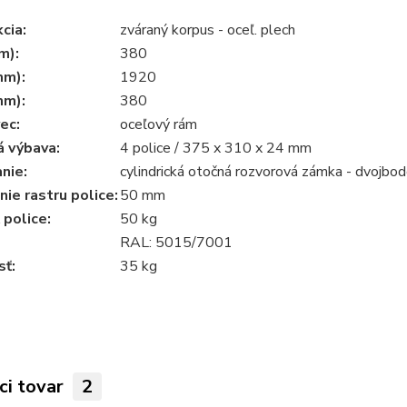
cia:
zváraný korpus - oceľ. plech
m):
380
mm):
1920
mm):
380
ec:
oceľový rám
á výbava:
4 police / 375 x 310 x 24 mm
nie:
cylindrická otočná rozvorová zámka - dvojbo
ie rastru police:
50 mm
police:
50 kg
RAL: 5015/7001
ť:
35 kg
ci tovar
2