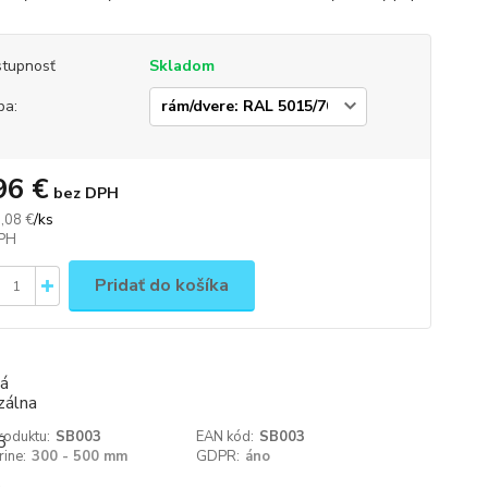
tupnosť
Skladom
ba:
96 €
bez DPH
/
ks
,08 €
Pridať do košíka
roduktu:
SB003
EAN kód:
SB003
rine:
300 - 500 mm
GDPR:
áno