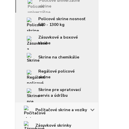
Policové univerzálne
skrine
Policové skrine nosnosť
500 - 1300 kg
Zásuvkové a boxové
skrine
Skrine na chemikálie
Regálové policové
skrine
Skrine pre upratovací
servis a údržbu
Počítačové skrine a vozíky
Zásuvkové skrinky