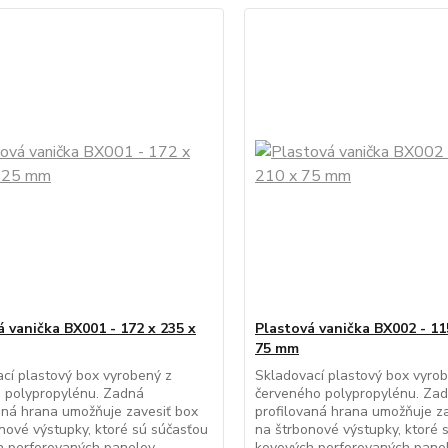
á vanička BX001 - 172 x 235 x
Plastová vanička BX002 - 11
75 mm
cí plastový box vyrobený z
Skladovací plastový box vyro
 polypropylénu. Zadná
červeného polypropylénu. Za
aná hrana umožňuje zavesiť box
profilovaná hrana umožňuje z
nové výstupky, ktoré sú súčasťou
na štrbonové výstupky, ktoré 
 perforovaných panelov.
kovových perforovaných panel