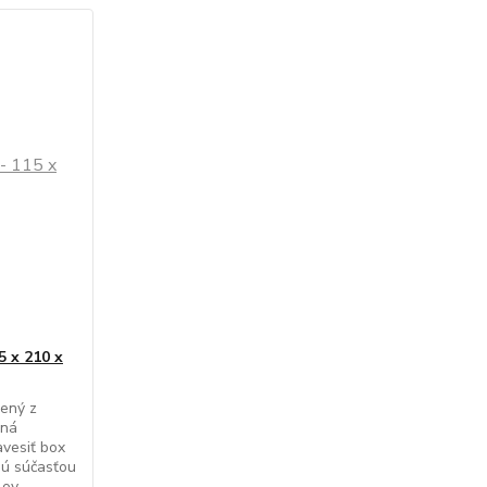
5 x 210 x
bený z
dná
avesiť box
sú súčasťou
ov.