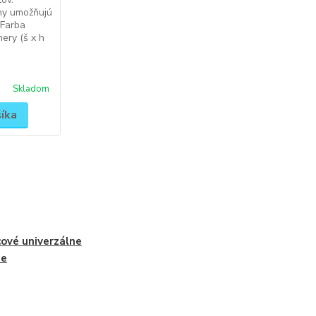
ny umožňujú
 Farba
ery (š x h
Skladom
šíka
cové univerzálne
ne