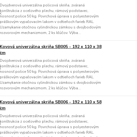
Dvojdverová univerzálna policová skriňa, zváraná
konštrukcia z oceľového plechu, rámový podstavec,
nosnosť police 50 kg. Povrchová úprava s polyesterovým
práškovým vypaľovacím lakom v odtieňoch farieb RAL.
Uzamykanie otočnou cylindrickou zámkou s dvojbodovým
rozvorovým mechanizmom, 2 ks kľúčov. Výba...
Kovová univerzálna skriňa SB005 - 192 x 110 x 38
cm
Dvojdverová univerzálna policová skriňa, zváraná
konštrukcia z oceľového plechu, rámový podstavec,
nosnosť police 50 kg. Povrchová úprava s polyesterovým
práškovým vypaľovacím lakom v odtieňoch farieb RAL.
Uzamykanie otočnou cylindrickou zámkou s dvojbodovým
rozvorovým mechanizmom, 2 ks kľúčov. Výba...
Kovová univerzálna skriňa SB006 - 192 x 110 x 58
cm
Dvojdverová univerzálna policová skriňa, zváraná
konštrukcia z oceľového plechu, rámový podstavec,
nosnosť police 50 kg. Povrchová úprava s polyesterovým
práškovým vypaľovacím lakom v odtieňoch farieb RAL.