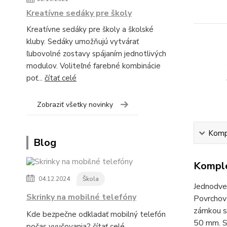
Kreatívne sedáky pre školy
Kreatívne sedáky pre školy a školské
kluby. Sedáky umožňujú vytvárať
ľubovolné zostavy spájaním jednotlivých
modulov. Voliteľné farebné kombinácie
poť...
čítať celé
Zobraziť všetky novinky
Kompl
Blog
Komple
04.12.2024
Škola
Jednodver
Skrinky na mobilné telefóny
Povrchov
zámkou s
Kde bezpečne odkladať mobilný telefón
50 mm. S
počas vyučovania?
čítať celé