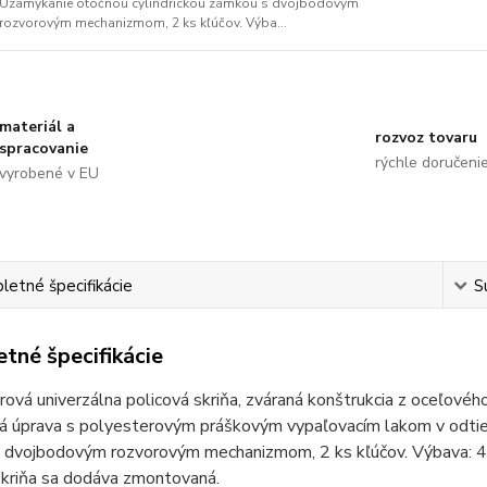
Uzamykanie otočnou cylindrickou zámkou s dvojbodovým
rozvorovým mechanizmom, 2 ks kľúčov. Výba...
materiál a
rozvoz tovaru
spracovanie
rýchle doručeni
vyrobené v EU
etné špecifikácie
S
tné špecifikácie
ová univerzálna policová skriňa, zváraná konštrukcia z oceľovéh
á úprava s polyesterovým práškovým vypaľovacím lakom v odtie
 dvojbodovým rozvorovým mechanizmom, 2 ks kľúčov. Výbava: 4 n
kriňa sa dodáva zmontovaná.