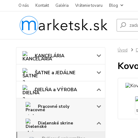
O nás
Kontakt
Galéria
Vrátenie tovaru
Blog
Úvod
KANCELÁRIA
Kovo
ŠATNE a JEDÁLNE
DIELŇA a VÝROBA
Pracovné stoly
Dielenské skrine