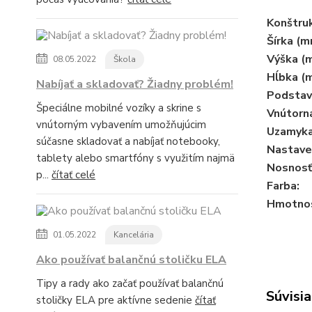
Konštruk
Šírka (m
Výška (
08.05.2022
Škola
Hĺbka (
Nabíjať a skladovať? Žiadny problém!
Podstav
Špeciálne mobilné vozíky a skrine s
Vnútorn
vnútorným vybavením umožňujúcim
Uzamyka
súčasne skladovať a nabíjať notebooky,
Nastaven
tablety alebo smartfóny s využitím najmä
Nosnosť 
p...
čítať celé
Farba:
Hmotnos
01.05.2022
Kancelária
Ako používať balančnú stoličku ELA
Tipy a rady ako začať používať balančnú
Súvisia
stoličky ELA pre aktívne sedenie
čítať