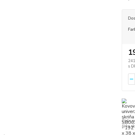
Dos
Far
1
241
Číslo p
šírka sk