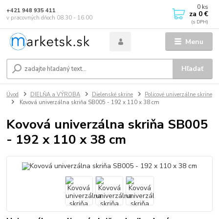
0
ks
+421 948 935 411
za
0 €
v pracovných dňoch 08.30 - 16.00
Menu
Hľadať
Úvod
DIELŇA a VÝROBA
Dielenské skrine
Policové univerzálne skrine
Kovová univerzálna skriňa SB005 - 192 x 110 x 38 cm
Kovová univerzálna skriňa SB005
- 192 x 110 x 38 cm