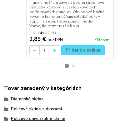
štrbonové vý
hrana umožňuje zavesiť box na štrbonové
kovových pe
výstupky, ktoré sú súčasťou kovových
bočné zvýše
perforovaných panelov. Obvodové bočné
v stĺpci na s
zvýšené hrany umožňujú ukladať boxy v
Vonkajšie roz
stĺpci na seba. Farba plastu: modrá
Vonkajšie rozmery (š x h x v)...
3,51 €
2,64 €
/
ks
/
ks
2,85 €
2,15 €
bez DPH
be
Skladom
Pridať do košíka
Tovar zaradený v kategóriách
Dielenské skrine
Policové skrine s dverami
Policové univerzálne skrine