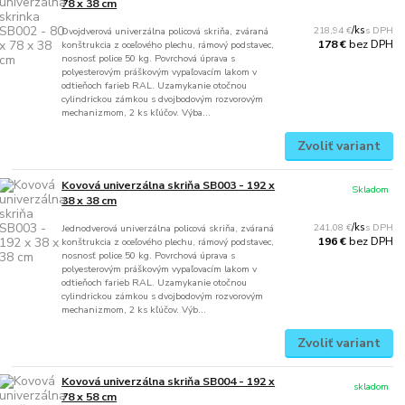
78 x 38 cm
218,94 €
/
ks
Dvojdverová univerzálna policová skriňa, zváraná
bez DPH
178 €
konštrukcia z oceľového plechu, rámový podstavec,
nosnosť police 50 kg. Povrchová úprava s
polyesterovým práškovým vypaľovacím lakom v
odtieňoch farieb RAL. Uzamykanie otočnou
cylindrickou zámkou s dvojbodovým rozvorovým
mechanizmom, 2 ks kľúčov. Výba...
Zvoliť variant
Kovová univerzálna skriňa SB003 - 192 x
Skladom
38 x 38 cm
241,08 €
/
ks
Jednodverová univerzálna policová skriňa, zváraná
bez DPH
196 €
konštrukcia z oceľového plechu, rámový podstavec,
nosnosť police 50 kg. Povrchová úprava s
polyesterovým práškovým vypaľovacím lakom v
odtieňoch farieb RAL. Uzamykanie otočnou
cylindrickou zámkou s dvojbodovým rozvorovým
mechanizmom, 2 ks kľúčov. Výb...
Zvoliť variant
Kovová univerzálna skriňa SB004 - 192 x
skladom
78 x 58 cm