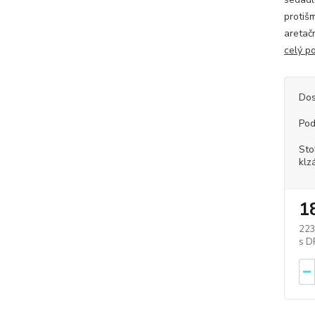
protiš
aretač
celý p
Dos
Pod
Sto
klz
1
223