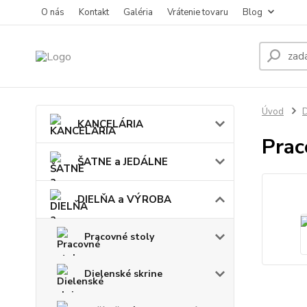
O nás
Kontakt
Galéria
Vrátenie tovaru
Blog
Úvod
KANCELÁRIA
Prac
ŠATNE a JEDÁLNE
DIELŇA a VÝROBA
Pracovné stoly
Dielenské skrine