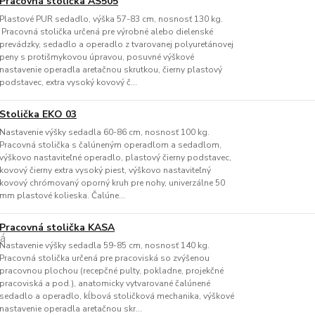
Pracovná stolička AS505
Plastové PUR sedadlo, výška 57-83 cm, nosnosť 130 kg.
Pracovná stolička určená pre výrobné alebo dielenské
prevádzky, sedadlo a operadlo z tvarovanej polyuretánovej
peny s protišmykovou úpravou, posuvné výškové
nastavenie operadla aretačnou skrutkou, čierny plastový
podstavec, extra vysoký kovový č...
Stolička EKO 03
Nastavenie výšky sedadla 60-86 cm, nosnosť 100 kg.
Pracovná stolička s čalúneným operadlom a sedadlom,
výškovo nastaviteľné operadlo, plastový čierny podstavec,
kovový čierny extra vysoký piest, výškovo nastaviteľný
kovový chrómovaný oporný kruh pre nohy, univerzálne 50
mm plastové kolieska. Čalúne...
Pracovná stolička KASA
Nastavenie výšky sedadla 59-85 cm, nosnosť 140 kg.
Pracovná stolička určená pre pracoviská so zvýšenou
pracovnou plochou (recepčné pulty, pokladne, projekčné
pracoviská a pod.), anatomicky vytvarované čalúnené
sedadlo a operadlo, kĺbová stoličková mechanika, výškové
nastavenie operadla aretačnou skr...