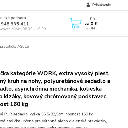
Prihlásenie
onická podpora
0
ks
za
0 €
 948 935 411
ovných dňoch 08.30 - 16.00
á stolička AS515
ička kategórie WORK, extra vysoký piest,
ný kruh na nohy, polyuretánové sedadlo a
adlo, asynchrónna mechanika, kolieska
o klzáky, kovový chrómovaný podstavec,
osť 160 kg
vé PUR sedadlo, výška 56,5-82,5cm, nosnosť 160 kg.
ná stolička určená pre výrobné alebo dielenské prevádzky,
o a operadlo z tvarovanej polyuretánovej peny s