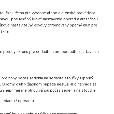
lička určená pre výrobné alebo dielenské prevádzky,
pravou, posuvné výškové nastavenie operadla aretačnou
výškovo nastaviteľný kovový chrómovaný oporný kruh pre
zákmi.
e polohy sklonu pre sedadlo a pre operadlo, nastavenie
 pre nohy počas sedenia na sedadle stoličky. Oporný
y. Oporný kruh v žiadnom prípade neslúži ako náhrada za
ruh neprimerane plnou váhou počas sedenia na stoličke.
 sedadla / operadla