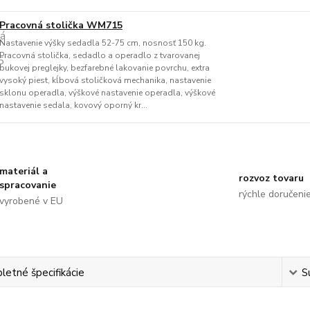
Pracovná stolička WM715
Nastavenie výšky sedadla 52-75 cm, nosnosť 150 kg.
Pracovná stolička, sedadlo a operadlo z tvarovanej
bukovej preglejky, bezfarebné lakovanie povrchu, extra
vysoký piest, kĺbová stoličková mechanika, nastavenie
sklonu operadla, výškové nastavenie operadla, výškové
nastavenie sedala, kovový oporný kr...
materiál a
rozvoz tovaru
spracovanie
rýchle doručeni
vyrobené v EU
etné špecifikácie
S