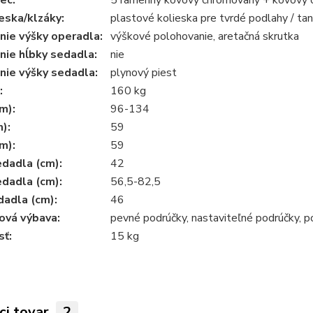
ec:
5 ramenný kovový chrómovaný + kovový o
eska/klzáky:
plastové kolieska pre tvrdé podlahy / ta
nie výšky operadla:
výškové polohovanie, aretačná skrutka
nie hĺbky sedadla:
nie
nie výšky sedadla:
plynový piest
:
160 kg
m):
96-134
m):
59
m):
59
dadla (cm):
42
dadla (cm):
56,5-82,5
dadla (cm):
46
ová výbava:
pevné podrúčky, nastaviteľné podrúčky, 
ť:
15 kg
ci tovar
2