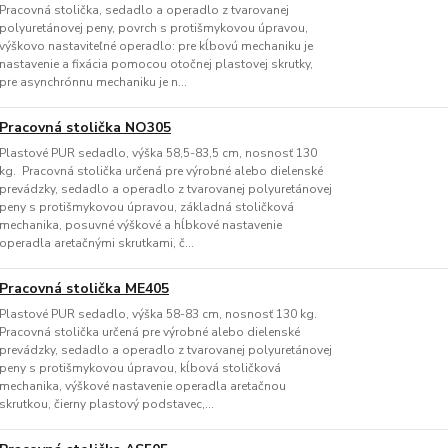
Pracovná stolička, sedadlo a operadlo z tvarovanej
polyuretánovej peny, povrch s protišmykovou úpravou,
výškovo nastaviteľné operadlo: pre kĺbovú mechaniku je
nastavenie a fixácia pomocou otočnej plastovej skrutky,
pre asynchrónnu mechaniku je n...
Pracovná stolička NO305
Plastové PUR sedadlo, výška 58,5-83,5 cm, nosnosť 130
kg. Pracovná stolička určená pre výrobné alebo dielenské
prevádzky, sedadlo a operadlo z tvarovanej polyuretánovej
peny s protišmykovou úpravou, základná stoličková
mechanika, posuvné výškové a hĺbkové nastavenie
operadla aretačnými skrutkami, č...
Pracovná stolička ME405
Plastové PUR sedadlo, výška 58-83 cm, nosnosť 130 kg.
Pracovná stolička určená pre výrobné alebo dielenské
prevádzky, sedadlo a operadlo z tvarovanej polyuretánovej
peny s protišmykovou úpravou, kĺbová stoličková
mechanika, výškové nastavenie operadla aretačnou
skrutkou, čierny plastový podstavec,...