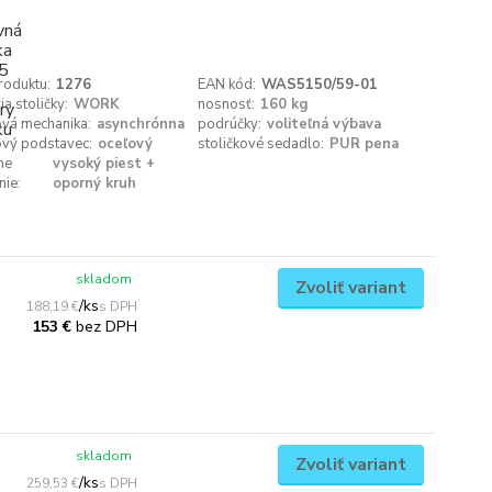
roduktu:
1276
EAN kód:
WAS5150/59-01
ia stoličky:
WORK
nosnosť:
160 kg
ová mechanika:
asynchrónna
podrúčky:
voliteľná výbava
ový podstavec:
oceľový
stoličkové sedadlo:
PUR pena
ne
vysoký piest +
nie:
oporný kruh
skladom
Zvoliť variant
/
ks
188,19 €
bez DPH
153 €
skladom
Zvoliť variant
/
ks
259,53 €