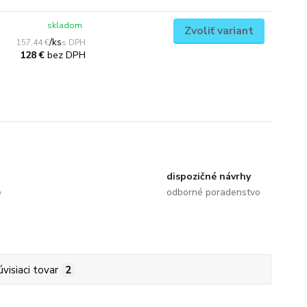
skladom
Zvoliť variant
/
ks
157,44 €
bez DPH
128 €
dispozičné návrhy
e
odborné poradenstvo
úvisiaci tovar
2