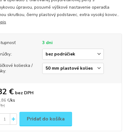
mykovou úpravou, posuvné výškové nastavenie operadla
nou skrutkou, čierny plastový podstavec, extra vysoký kovov...
opis
tupnosť
3 dni
rúčky.:
ličkové kolieska /
áky:
82 €
bez DPH
/
ks
,86 €
Pridať do košíka