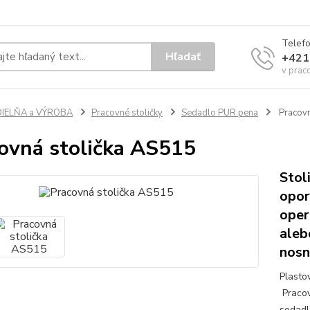
Telef
Hľadať
+421
v prac
DIELŇA a VÝROBA
Pracovné stoličky
Sedadlo PUR pena
Pracovn
ovná stolička AS515
Stol
opor
oper
aleb
nosn
Plasto
Pracov
sedadl