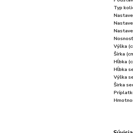
Podstav
Typ koli
Nastave
Nastave
Nastave
Nosnosť
Výška (c
Šírka (c
Hĺbka (c
Hĺbka se
Výška se
Širka se
Príplatk
Hmotnos
Súvisia