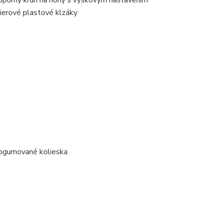
porný kruh na nohy s výškovým nastavením
nierové plastové klzáky
pogumované kolieska