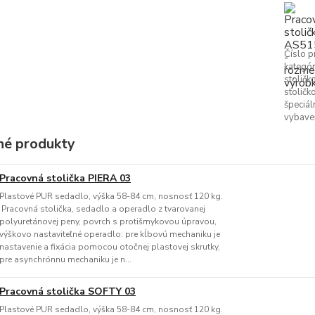
Číslo p
kategór
stoličk
stoličk
špeciál
vybave
é produkty
Pracovná stolička PIERA 03
Plastové PUR sedadlo, výška 58-84 cm, nosnosť 120 kg.
Pracovná stolička, sedadlo a operadlo z tvarovanej
polyuretánovej peny, povrch s protišmykovou úpravou,
výškovo nastaviteľné operadlo: pre kĺbovú mechaniku je
nastavenie a fixácia pomocou otočnej plastovej skrutky,
pre asynchrónnu mechaniku je n...
Pracovná stolička SOFTY 03
Plastové PUR sedadlo, výška 58-84 cm, nosnosť 120 kg.