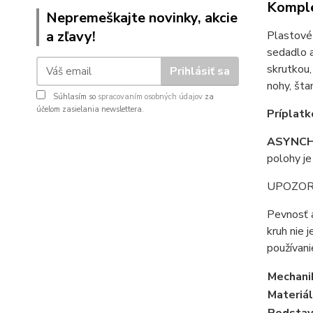
Komple
Nepremeškajte novinky, akcie
a zľavy!
Plastové
sedadlo 
skrutkou,
Prihlásiť sa
nohy, šta
Súhlasím so
spracovaním osobných údajov
za
účelom zasielania newslettera.
Príplatk
ASYNCHR
polohy j
UPOZOR
Pevnosť a
kruh nie 
používani
Mechani
Materiál