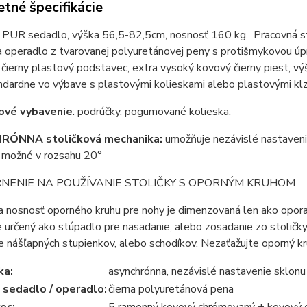
tné špecifikácie
 PUR sedadlo, výška 56,5-82,5cm, nosnosť 160 kg. Pracovná sto
a operadlo z tvarovanej polyuretánovej peny s protišmykovou ú
 čierny plastový podstavec, extra vysoký kovový čierny piest, 
ndardne vo výbave s plastovými kolieskami alebo plastovými kl
ové vybavenie
: podrúčky, pogumované kolieska.
ÓNNA stoličková mechanika:
umožňuje nezávislé nastaveni
e možné v rozsahu 20°
NENIE NA POUŽÍVANIE STOLIČKY S OPORNÝM KRUHOM
 nosnosť oporného kruhu pre nohy je dimenzovaná len ako opora
je určený ako stúpadlo pre nasadanie, alebo zosadanie zo stoličk
e nášľapných stupienkov, alebo schodíkov. Nezaťažujte oporný k
ka:
asynchrónna, nezávislé nastavenie sklonu
 sedadlo / operadlo:
čierna polyuretánová pena