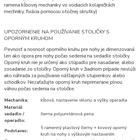
ramena kĺbovej mechaniky vo vodiacich kolajničkách
mechniky, fixácia pomocou otočnej skrutky)
UPOZORNENIE NA POUŽÍVANIE STOLIČKY S
OPORNÝM KRUHOM
Pevnosť a nosnosť oporného kruhu pre nohy je dimenzovaná
len ako opora pre nohy počas sedenia na sedadle stoličky.
Oporný kruh nie je určený ako stúpadlo pre nasadanie, alebo
zosadanie zo stoličky. Oporný kruh v žiadnom prípade neslúži
ako náhrada za používanie nášľapných stupienkov, alebo
schodíkov. Nezaťažujte oporný kruh neprimerane plnou
váhou počas sedenia na stoličke.
Mechanika:
kĺbová, nastavenie sklonu a výšky operadla
Materiál
sedadlo /
čierna polyuretánová pena
operadlo:
5 ramenný plastový čierny + kovový oporný
Podstavec:
kruh na nohy s výškovým nastavením