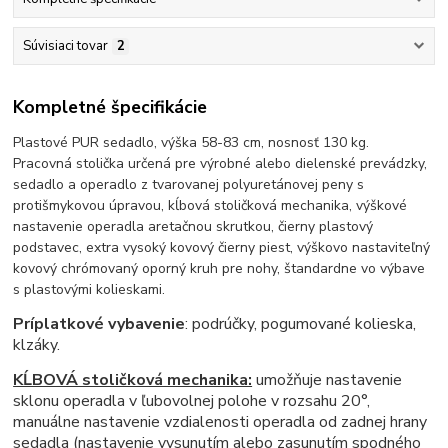
Súvisiaci tovar
2
Kompletné špecifikácie
Plastové PUR sedadlo, výška 58-83 cm, nosnosť 130 kg.
Pracovná stolička určená pre výrobné alebo dielenské prevádzky,
sedadlo a operadlo z tvarovanej polyuretánovej peny s
protišmykovou úpravou, kĺbová stoličková mechanika, výškové
nastavenie operadla aretačnou skrutkou, čierny plastový
podstavec, extra vysoký kovový čierny piest, výškovo nastaviteľný
kovový chrómovaný oporný kruh pre nohy, štandardne vo výbave
s plastovými kolieskami.
Príplatkové vybavenie
: podrúčky, pogumované kolieska,
klzáky.
KĹBOVÁ stoličková mechanika:
umožňuje nastavenie
sklonu operadla v ľubovolnej polohe v rozsahu 20°,
manuálne nastavenie vzdialenosti operadla od zadnej hrany
sedadla (nastavenie vysunutím alebo zasunutím spodného