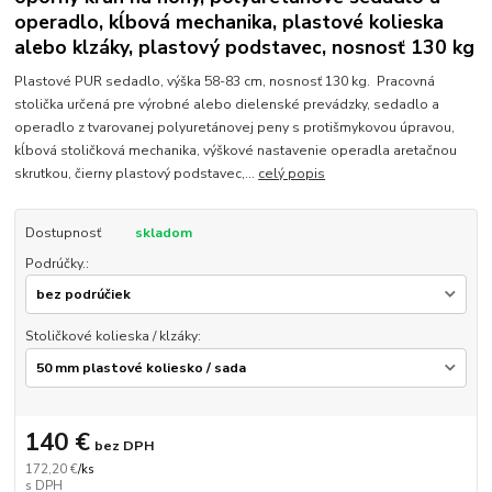
operadlo, kĺbová mechanika, plastové kolieska
alebo klzáky, plastový podstavec, nosnosť 130 kg
Plastové PUR sedadlo, výška 58-83 cm, nosnosť 130 kg. Pracovná
stolička určená pre výrobné alebo dielenské prevádzky, sedadlo a
operadlo z tvarovanej polyuretánovej peny s protišmykovou úpravou,
kĺbová stoličková mechanika, výškové nastavenie operadla aretačnou
skrutkou, čierny plastový podstavec,...
celý popis
Dostupnosť
skladom
Podrúčky.:
Stoličkové kolieska / klzáky:
140 €
bez DPH
172,20 €
/
ks