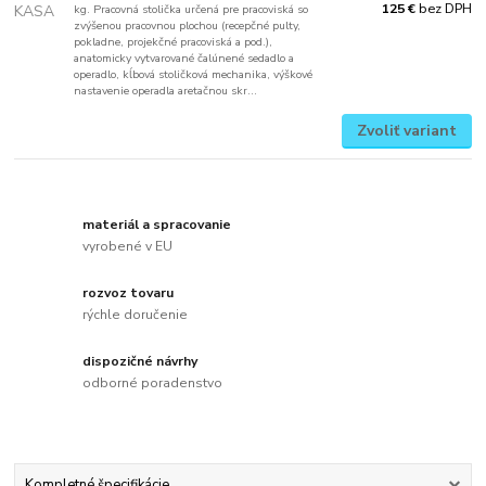
bez DPH
125 €
kg. Pracovná stolička určená pre pracoviská so
zvýšenou pracovnou plochou (recepčné pulty,
pokladne, projekčné pracoviská a pod.),
anatomicky vytvarované čalúnené sedadlo a
operadlo, kĺbová stoličková mechanika, výškové
nastavenie operadla aretačnou skr...
Zvoliť variant
materiál a spracovanie
vyrobené v EU
rozvoz tovaru
rýchle doručenie
dispozičné návrhy
odborné poradenstvo
Kompletné špecifikácie