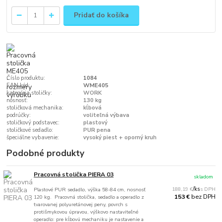
Pridať do košíka
Číslo produktu:
1084
EAN kód:
WME405
kategória stoličky:
WORK
nosnosť:
130 kg
stoličková mechanika:
kĺbová
podrúčky:
voliteľná výbava
stoličkový podstavec:
plastový
stoličkové sedadlo:
PUR pena
špeciálne vybavenie:
vysoký piest + oporný kruh
Podobné produkty
Pracovná stolička PIERA 03
skladom
188,19 €
/
ks
Plastové PUR sedadlo, výška 58-84 cm, nosnosť
bez DPH
153 €
120 kg. Pracovná stolička, sedadlo a operadlo z
tvarovanej polyuretánovej peny, povrch s
protišmykovou úpravou, výškovo nastaviteľné
operadlo: pre kĺbovú mechaniku je nastavenie a