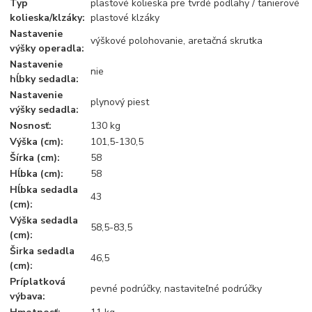
Typ
plastové kolieska pre tvrdé podlahy / tanierové
kolieska/klzáky:
plastové klzáky
Nastavenie
výškové polohovanie, aretačná skrutka
výšky operadla:
Nastavenie
nie
hĺbky sedadla:
Nastavenie
plynový piest
výšky sedadla:
Nosnosť:
130 kg
Výška (cm):
101,5-130,5
Šírka (cm):
58
Hĺbka (cm):
58
Hĺbka sedadla
43
(cm):
Výška sedadla
58,5-83,5
(cm):
Širka sedadla
46,5
(cm):
Príplatková
pevné podrúčky, nastaviteľné podrúčky
výbava: