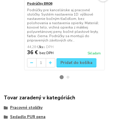
Podrúčky BR06
Podrúčky B
Podrúčky pre kancelárske aj pracovné
Podrúčky pre
stoličky. Systém nastavenia 1D: výškové
stoličky. Sy
nastavenie bočným tlačidlom, bez
nastavenie 
polohovania a nastavenia opierky. Materiál:
nastavenie 
kovové telo, vrchná opierka z mäkkej
dopredu a d
polyuretánovej peny, bočné plastové kryty,
Materiál: kov
farba: čierna. Podrúčky sa montujú do
čierneho ny
pripravených závitových otv...
x 80 mm, boč
44,28 €
46,74 €
/
ks
/
ks
36 €
38 €
bez DPH
bez 
Skladom
Pridať do košíka
Tovar zaradený v kategóriách
Pracovné stoličky
Sedadlo PUR pena