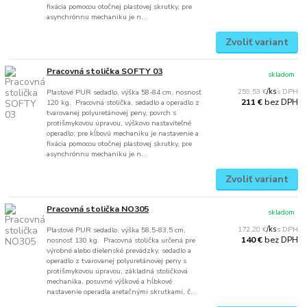
fixácia pomocou otočnej plastovej skrutky, pre
asynchrónnu mechaniku je n...
Zvoliť variant
Pracovná stolička SOFTY 03
skladom
259,53 €
/
ks
Plastové PUR sedadlo, výška 58-84 cm, nosnosť
bez DPH
211 €
120 kg. Pracovná stolička, sedadlo a operadlo z
tvarovanej polyuretánovej peny, povrch s
protišmykovou úpravou, výškovo nastaviteľné
operadlo: pre kĺbovú mechaniku je nastavenie a
fixácia pomocou otočnej plastovej skrutky, pre
asynchrónnu mechaniku je n...
Zvoliť variant
Pracovná stolička NO305
skladom
172,20 €
/
ks
Plastové PUR sedadlo, výška 58,5-83,5 cm,
bez DPH
140 €
nosnosť 130 kg. Pracovná stolička určená pre
výrobné alebo dielenské prevádzky, sedadlo a
operadlo z tvarovanej polyuretánovej peny s
protišmykovou úpravou, základná stoličková
mechanika, posuvné výškové a hĺbkové
nastavenie operadla aretačnými skrutkami, č...