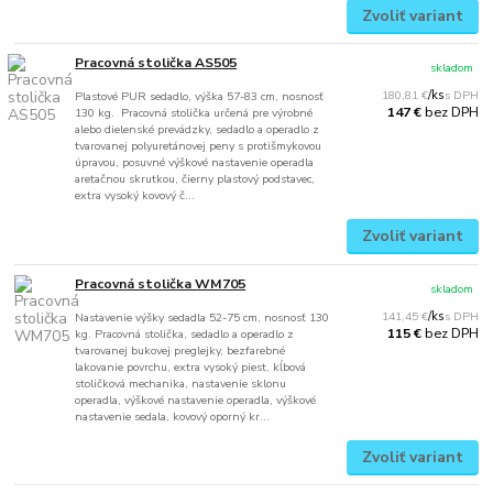
Zvoliť variant
Pracovná stolička AS505
skladom
180,81 €
/
ks
Plastové PUR sedadlo, výška 57-83 cm, nosnosť
bez DPH
147 €
130 kg. Pracovná stolička určená pre výrobné
alebo dielenské prevádzky, sedadlo a operadlo z
tvarovanej polyuretánovej peny s protišmykovou
úpravou, posuvné výškové nastavenie operadla
aretačnou skrutkou, čierny plastový podstavec,
extra vysoký kovový č...
Zvoliť variant
Pracovná stolička WM705
skladom
141,45 €
/
ks
Nastavenie výšky sedadla 52-75 cm, nosnosť 130
bez DPH
115 €
kg. Pracovná stolička, sedadlo a operadlo z
tvarovanej bukovej preglejky, bezfarebné
lakovanie povrchu, extra vysoký piest, kĺbová
stoličková mechanika, nastavenie sklonu
operadla, výškové nastavenie operadla, výškové
nastavenie sedala, kovový oporný kr...
Zvoliť variant