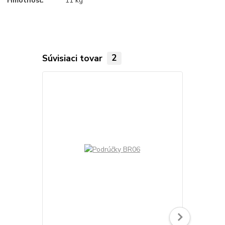
Hmotnosť:
11 kg
Súvisiaci tovar
2