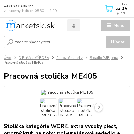
0
ks
+421 948 935 411
za
0 €
v pracovných dňoch 08.30 - 16.00
Menu
Hľadať
Úvod
DIELŇA a VÝROBA
Pracovné stoličky
Sedadlo PUR pena
Pracovná stolička ME405
Pracovná stolička ME405
Stolička kategórie WORK, extra vysoký piest,
oporný kruh na nohy, polyuretánové sedadlo a