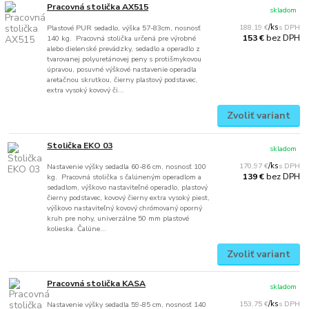
Pracovná stolička AX515
skladom
188,19 €
/
ks
Plastové PUR sedadlo, výška 57-83cm, nosnosť
bez DPH
153 €
140 kg. Pracovná stolička určená pre výrobné
alebo dielenské prevádzky, sedadlo a operadlo z
tvarovanej polyuretánovej peny s protišmykovou
úpravou, posuvné výškové nastavenie operadla
aretačnou skrutkou, čierny plastový podstavec,
extra vysoký kovový či...
Zvoliť variant
Stolička EKO 03
skladom
170,97 €
/
ks
Nastavenie výšky sedadla 60-86 cm, nosnosť 100
bez DPH
139 €
kg. Pracovná stolička s čalúneným operadlom a
sedadlom, výškovo nastaviteľné operadlo, plastový
čierny podstavec, kovový čierny extra vysoký piest,
výškovo nastaviteľný kovový chrómovaný oporný
kruh pre nohy, univerzálne 50 mm plastové
kolieska. Čalúne...
Zvoliť variant
Pracovná stolička KASA
skladom
153,75 €
/
ks
Nastavenie výšky sedadla 59-85 cm, nosnosť 140