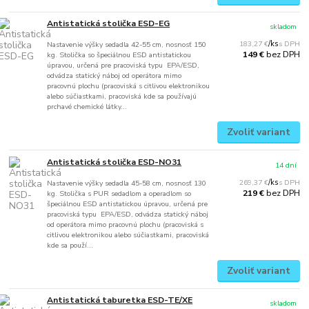
Antistatická stolička ESD-EG
skladom
183,27 €
/
ks
Nastavenie výšky sedadla 42-55 cm, nosnosť 150
bez DPH
149 €
kg. Stolička so špeciálnou ESD antistatickou
úpravou, určená pre pracoviská typu EPA/ESD,
odvádza statický náboj od operátora mimo
pracovnú plochu (pracoviská s citlivou elektronikou
alebo súčiastkami, pracoviská kde sa používajú
prchavé chemické látky...
Zvoliť variant
Antistatická stolička ESD-NO31
14 dní
269,37 €
/
ks
Nastavenie výšky sedadla 45-58 cm, nosnosť 130
bez DPH
219 €
kg. Stolička s PUR sedadlom a operadlom so
špeciálnou ESD antistatickou úpravou, určená pre
pracoviská typu EPA/ESD, odvádza statický náboj
od operátora mimo pracovnú plochu (pracoviská s
citlivou elektronikou alebo súčiastkami, pracoviská
kde sa použí...
Zvoliť variant
Antistatická taburetka ESD-TE/XE
skladom