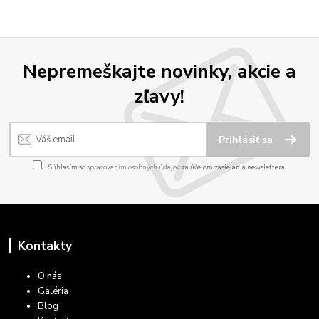
Nepremeškajte novinky, akcie a
zľavy!
Prihlásiť sa
Súhlasím so
spracovaním osobných údajov
za účelom zasielania newslettera.
Kontakty
O nás
Galéria
Blog