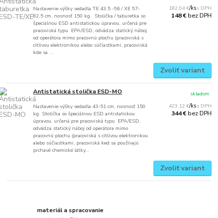
182,04 €
/
ks
Nastavenie výšky sedadla TE 43,5 -56 / XE 57-
bez DPH
148 €
82,5 cm, nosnosť 150 kg. Stolička / taburetka so
špeciálnou ESD antistatickou úpravou, určená pre
pracoviská typu EPA/ESD, odvádza statický náboj
od operátora mimo pracovnú plochu (pracoviská s
citlivou elektronikou alebo súčiastkami, pracoviská
kde sa ...
Zvoliť variant
Antistatická stolička ESD-MO
skladom
423,12 €
/
ks
Nastavenie výšky sedadla 43-51 cm, nosnosť 150
bez DPH
344 €
kg. Stolička so špeciálnou ESD antistatickou
úpravou, určená pre pracoviská typu EPA/ESD,
odvádza statický náboj od operátora mimo
pracovnú plochu (pracoviská s citlivou elektronikou
alebo súčiastkami, pracoviská ked sa používajú
prchavé chemické látky...
Zvoliť variant
materiál a spracovanie