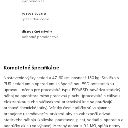
vyrobené v EU
rozvoz tovaru
rýchle doručenie
dispozičné návrhy
odborné poradenstvo
Kompletné špecifikácie
Nastavenie výšky sedadla 47-60 cm, nosnosť 130 kg. Stolička s
PUR sedadlom a operadlom so špeciálnou ESD antistatickou
úpravou, určená pre pracoviská typu EPA/ESD, odvádza statický
náboj od operátora mimo pracovnú plochu (pracoviská s citlivou
elektronikou alebo súčiastkami, pracoviská kde sa používajú
prchavé chemické látky). Všetky časti stoličky sú vzájomne
prepojené uzemňovacími prvkami, aby sa zabezpečil odvod
statického náboja (kolieska, podstavec, piest, sedadlo, operadlo a
podrúčky ak sú vo výbave). Meraný odpor < 0,1 MΩ, spĺňa normy