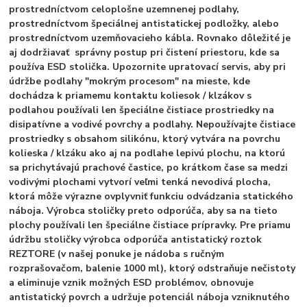
prostredníctvom celoplošne uzemnenej podlahy,
prostredníctvom špeciálnej antistatickej podložky, alebo
prostredníctvom uzemňovacieho kábla. Rovnako dôležité je
aj dodržiavať správny postup pri čistení priestoru, kde sa
používa ESD stolička. Upozornite upratovací servis, aby pri
údržbe podlahy "mokrým procesom" na mieste, kde
dochádza k priamemu kontaktu koliesok / klzákov s
podlahou používali len špeciálne čistiace prostriedky na
disipatívne a vodivé povrchy a podlahy. Nepoužívajte čistiace
prostriedky s obsahom silikónu, ktorý vytvára na povrchu
kolieska / klzáku ako aj na podlahe lepivú plochu, na ktorú
sa prichytávajú prachové častice, po krátkom čase sa medzi
vodivými plochami vytvorí veľmi tenká nevodivá plocha,
ktorá môže výrazne ovplyvniť funkciu odvádzania statického
náboja. Výrobca stoličky preto odporúča, aby sa na tieto
plochy používali len špeciálne čistiace prípravky. Pre priamu
údržbu stoličky výrobca odporúča antistatický roztok
REZTORE (v našej ponuke je nádoba s ručným
rozprašovačom, balenie 1000 ml), ktorý odstraňuje nečistoty
a eliminuje vznik možných ESD problémov, obnovuje
antistatický povrch a udržuje potenciál náboja vzniknutého