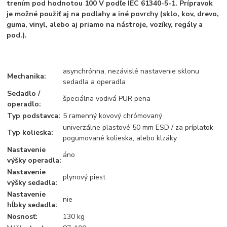
trením pod hodnotou 100 V podľe IEC 61340-5-1. Prípravok
je možné použiť aj na podlahy a iné povrchy (sklo, kov, drevo,
guma, vinyl, alebo aj priamo na nástroje, vozíky, regály a
pod.).
asynchrónna, nezávislé nastavenie sklonu
Mechanika:
sedadla a operadla
Sedadlo /
špeciálna vodivá PUR pena
operadlo:
Typ podstavca:
5 ramenný kovový chrómovaný
univerzálne plastové 50 mm ESD / za príplatok
Typ kolieska:
pogumované kolieska, alebo klzáky
Nastavenie
áno
výšky operadla:
Nastavenie
plynový piest
výšky sedadla:
Nastavenie
nie
hĺbky sedadla:
Nosnosť:
130 kg