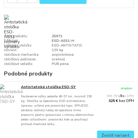
Číslo produktu:
25971
EAN kód:
ESD-AS51-H
kategória stoličky:
ESD-ANTISTATIC
nosnosť:
130 kg
stoličková mechanika:
asynchrónna
stoličkový podstavec:
oceľový
stoličkové sedadlo:
PUR pena
Podobné produkty
Antistatická stolička ESD-SY
skladom
399,75 €
/
ks
Nastavenie výšky sedadla 48-57 cm, nosnosť 150
bez DPH
325 €
kg. Stolička so špeciálnou ESD antistatickou
úpravou, určená pre pracoviská typu EPA/ESD,
odvádza statický náboj od operátora mimo
pracovnú plochu (pracoviská s citlivou elektronikou
alebo súčiastkami, pracoviská kde sa používajú
prchavé chemické látky...
Zvoliť variant