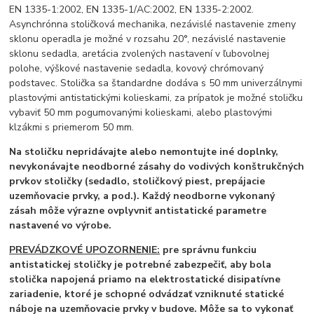
EN 1335-1:2002, EN 1335-1/AC:2002, EN 1335-2:2002.
Asynchrónna stoličková mechanika, nezávislé nastavenie zmeny
sklonu operadla je možné v rozsahu 20°, nezávislé nastavenie
sklonu sedadla, aretácia zvolených nastavení v ľubovolnej
polohe, výškové nastavenie sedadla, kovový chrómovaný
podstavec. Stolička sa štandardne dodáva s 50 mm univerzálnymi
plastovými antistatickými kolieskami, za prípatok je možné stoličku
vybaviť 50 mm pogumovanými kolieskami, alebo plastovými
klzákmi s priemerom 50 mm.
Na stoličku nepridávajte alebo nemontujte iné doplnky,
nevykonávajte neodborné zásahy do vodivých konštrukčných
prvkov stoličky (sedadlo, stoličkový piest, prepájacie
uzemňovacie prvky, a pod.). Každý neodborne vykonaný
zásah môže výrazne ovplyvniť antistatické parametre
nastavené vo výrobe.
PREVÁDZKOVÉ UPOZORNENIE:
pre správnu funkciu
antistatickej stoličky je potrebné zabezpečiť, aby bola
stolička napojená priamo na elektrostatické disipatívne
zariadenie, ktoré je schopné odvádzať vzniknuté statické
náboje na uzemňovacie prvky v budove. Môže sa to vykonať