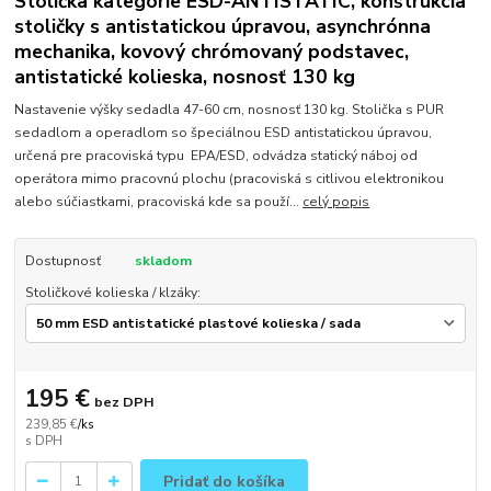
Stolička kategórie ESD-ANTISTATIC, konštrukcia
stoličky s antistatickou úpravou, asynchrónna
mechanika, kovový chrómovaný podstavec,
antistatické kolieska, nosnosť 130 kg
Nastavenie výšky sedadla 47-60 cm, nosnosť 130 kg. Stolička s PUR
sedadlom a operadlom so špeciálnou ESD antistatickou úpravou,
určená pre pracoviská typu EPA/ESD, odvádza statický náboj od
operátora mimo pracovnú plochu (pracoviská s citlivou elektronikou
alebo súčiastkami, pracoviská kde sa použí...
celý popis
Dostupnosť
skladom
Stoličkové kolieska / klzáky:
195 €
bez DPH
239,85 €
/
ks
Pridať do košíka