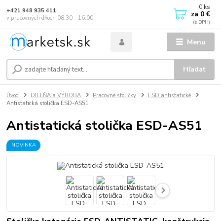
0
ks
+421 948 935 411
za
0 €
v pracovných dňoch 08.30 - 16.00
Menu
Hľadať
Úvod
DIELŇA a VÝROBA
Pracovné stoličky
ESD antistatické
Antistatická stolička ESD-AS51
Antistatická stolička ESD-AS51
NOVINKA