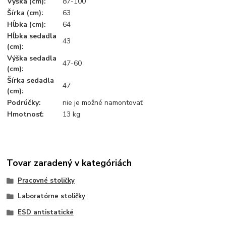
Výška (cm):
87-100
Šírka (cm):
63
Hĺbka (cm):
64
Hĺbka sedadla
43
(cm):
Výška sedadla
47-60
(cm):
Šírka sedadla
47
(cm):
Podrúčky:
nie je možné namontovať
Hmotnosť:
13 kg
Tovar zaradený v kategóriách
Pracovné stoličky
Laboratórne stoličky
ESD antistatické