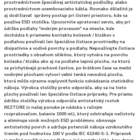
prostredníctvom špeciálnej antistatickej podložky, alebo
prostredníctvom uzemňovacieho kábla. Rovnako dôležité je
aj dodržiavať správny postup pri čistení priestoru, kde sa
používa ESD stolička. Upozornite upratovací servis, aby pri
údržbe podlahy "mokrým procesom" na mieste, kde
dochádza k priamemu kontaktu koliesok / klzákov s
podlahou používali len špeciálne čistiace prostriedky na
disipatívne a vodivé povrchy a podlahy. Nepoužívajte čistiace
prostriedky s obsahom silikónu, ktorý vytvára na povrchu
kolieska / klzáku ako aj na podlahe lepivú plochu, na ktorú
sa prichytávajú prachové častice, po krátkom čase sa medzi
vodivými plochami vytvorí veľmi tenká nevodivá plocha,
ktorá môže výrazne ovplyvniť funkciu odvádzania statického
náboja. Výrobca stoličky preto odporúča, aby sa na tieto
plochy používali len špeciálne čistiace prípravky. Pre priamu
údržbu stoličky výrobca odporúča antistatický roztok
REZTORE (v našej ponuke je nádoba s ručným
rozprašovačom, balenie 1000 ml), ktorý odstraňuje nečistoty
a eliminuje vznik možných ESD problémov, obnovuje
antistatický povrch a udržuje potenciál náboja vzniknutého
trením pod hodnotou 100 V podľe IEC 61340-5-1. Prípravok