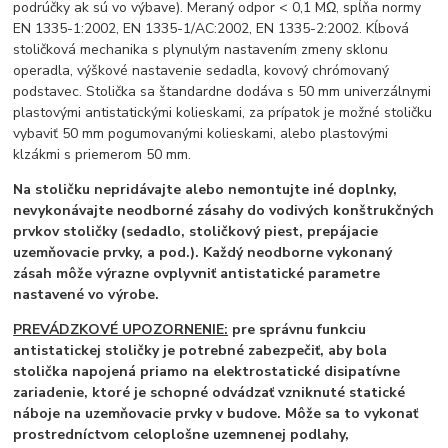
podrúčky ak sú vo výbave). Meraný odpor < 0,1 MΩ, spĺňa normy
EN 1335-1:2002, EN 1335-1/AC:2002, EN 1335-2:2002. Kĺbová
stoličková mechanika s plynulým nastavením zmeny sklonu
operadla, výškové nastavenie sedadla, kovový chrómovaný
podstavec. Stolička sa štandardne dodáva s 50 mm univerzálnymi
plastovými antistatickými kolieskami, za prípatok je možné stoličku
vybaviť 50 mm pogumovanými kolieskami, alebo plastovými
klzákmi s priemerom 50 mm.
Na stoličku nepridávajte alebo nemontujte iné doplnky,
nevykonávajte neodborné zásahy do vodivých konštrukčných
prvkov stoličky (sedadlo, stoličkový piest, prepájacie
uzemňovacie prvky, a pod.). Každý neodborne vykonaný
zásah môže výrazne ovplyvniť antistatické parametre
nastavené vo výrobe.
PREVÁDZKOVÉ UPOZORNENIE:
pre správnu funkciu
antistatickej stoličky je potrebné zabezpečiť, aby bola
stolička napojená priamo na elektrostatické disipatívne
zariadenie, ktoré je schopné odvádzať vzniknuté statické
náboje na uzemňovacie prvky v budove. Môže sa to vykonať
prostredníctvom celoplošne uzemnenej podlahy,