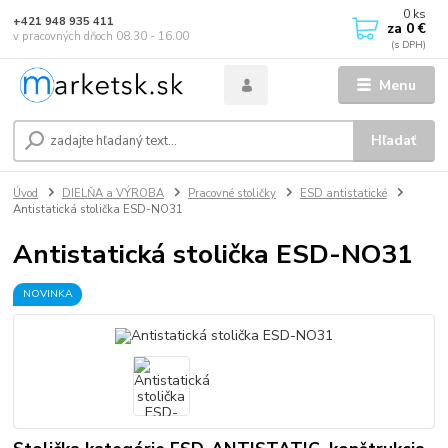
0
ks
+421 948 935 411
za
0 €
v pracovných dňoch 08.30 - 16.00
Menu
Hľadať
Úvod
DIELŇA a VÝROBA
Pracovné stoličky
ESD antistatické
Antistatická stolička ESD-NO31
Antistatická stolička ESD-NO31
NOVINKA