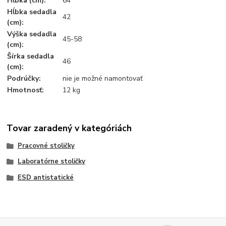
Hĺbka (cm):
64
Hĺbka sedadla
42
(cm):
Výška sedadla
45-58
(cm):
Šírka sedadla
46
(cm):
Podrúčky:
nie je možné namontovať
Hmotnosť:
12 kg
Tovar zaradený v kategóriách
Pracovné stoličky
Laboratórne stoličky
ESD antistatické