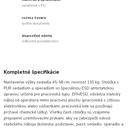
vyrobené v EU
rozvoz tovaru
rýchle doručenie
dispozičné návrhy
odborné poradenstvo
Kompletné špecifikácie
Nastavenie výšky sedadla 45-58 cm, nosnosť 130 kg. Stolička s
PUR sedadlom a operadlom so špeciálnou ESD antistatickou
úpravou, určená pre pracoviská typu EPA/ESD, odvádza statický
náboj od operátora mimo pracovnú plochu (pracoviská s citlivou
elektronikou alebo súčiastkami, pracoviská kde sa používajú
prchavé chemické látky). Všetky časti stoličky sú vzájomne
prepojené uzemňovacími prvkami, aby sa zabezpečil odvod
statického náboja (kolieska, podstavec, piest, sedadlo, operadlo a