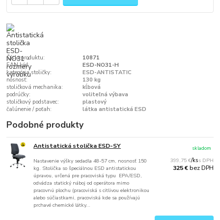
Číslo produktu:
10871
EAN kód:
ESD-NO31-H
kategória stoličky:
ESD-ANTISTATIC
nosnosť:
130 kg
stoličková mechanika:
kĺbová
podrúčky:
voliteľná výbava
stoličkový podstavec:
plastový
čalúnenie / poťah:
látka antistatická ESD
Podobné produkty
Antistatická stolička ESD-SY
skladom
399,75 €
/
ks
Nastavenie výšky sedadla 48-57 cm, nosnosť 150
bez DPH
325 €
kg. Stolička so špeciálnou ESD antistatickou
úpravou, určená pre pracoviská typu EPA/ESD,
odvádza statický náboj od operátora mimo
pracovnú plochu (pracoviská s citlivou elektronikou
alebo súčiastkami, pracoviská kde sa používajú
prchavé chemické látky...