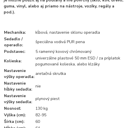
je možné použiť aj na podlahy a iné povrchy (sklo, kov, drevo,
guma, vinyl, alebo aj priamo na nástroje, vozíky, regály a
pod.).
Mechanika:
kĺbová, nastavenie sklonu operadla
Sedadlo /
špeciálna vodivá PUR pena
operadlo:
Podstavec:
5 ramenný kovový chrómovaný
univerzálne plastové 50 mm ESD / za príplatok
Kolieska:
pogumované kolieska, alebo klzáky
Nastavenie
aretačná skrutka
výšky operadla:
Nastavenie
nie
hĺbky sedadla:
Nastavenie
plynový piest
výšky sedadla:
Nosnosť:
130 kg
Výška (cm):
82-95
Šírka (cm):
60