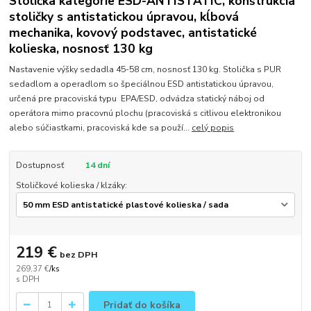
Stolička kategórie ESD-ANTISTATIC, konštrukcia
stoličky s antistatickou úpravou, kĺbová
mechanika, kovový podstavec, antistatické
kolieska, nosnosť 130 kg
Nastavenie výšky sedadla 45-58 cm, nosnosť 130 kg. Stolička s PUR
sedadlom a operadlom so špeciálnou ESD antistatickou úpravou,
určená pre pracoviská typu EPA/ESD, odvádza statický náboj od
operátora mimo pracovnú plochu (pracoviská s citlivou elektronikou
alebo súčiastkami, pracoviská kde sa použí...
celý popis
Dostupnosť
14 dní
Stoličkové kolieska / klzáky:
219 €
bez DPH
269,37 €
/
ks
Pridať do košíka