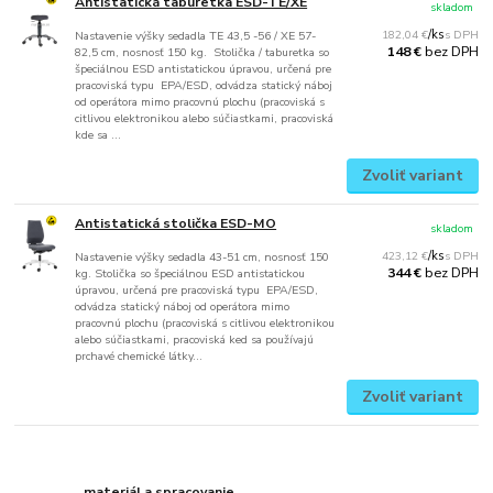
Antistatická taburetka ESD-TE/XE
skladom
182,04 €
/
ks
Nastavenie výšky sedadla TE 43,5 -56 / XE 57-
bez DPH
148 €
82,5 cm, nosnosť 150 kg. Stolička / taburetka so
špeciálnou ESD antistatickou úpravou, určená pre
pracoviská typu EPA/ESD, odvádza statický náboj
od operátora mimo pracovnú plochu (pracoviská s
citlivou elektronikou alebo súčiastkami, pracoviská
kde sa ...
Zvoliť variant
Antistatická stolička ESD-MO
skladom
423,12 €
/
ks
Nastavenie výšky sedadla 43-51 cm, nosnosť 150
bez DPH
344 €
kg. Stolička so špeciálnou ESD antistatickou
úpravou, určená pre pracoviská typu EPA/ESD,
odvádza statický náboj od operátora mimo
pracovnú plochu (pracoviská s citlivou elektronikou
alebo súčiastkami, pracoviská ked sa používajú
prchavé chemické látky...
Zvoliť variant
materiál a spracovanie