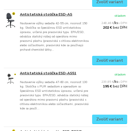
Zvoliť variant
Antistatická stolička ESD-AS
skladom
248,46 €
/
ks
Nastavenie výšky sedadla 42-55 cm, nosnosť 150
bez DPH
202 €
kg. Stolička so špeciálnou ESD antistatickou
úpravou, určená pre pracoviská typu EPA/ESD,
odvádza statický náboj od operátora mimo
pracovnú plochu (pracoviská s citlivou elektronikou
alebo súčiastkami, pracoviská kde sa používajú
prchavé chemické látky...
Zvoliť variant
Antistatická stolička ESD-AS51
skladom
239,85 €
/
ks
Nastavenie výšky sedadla 47-60 cm, nosnosť 130
bez DPH
195 €
kg. Stolička s PUR sedadlom a operadlom so
špeciálnou ESD antistatickou úpravou, určená pre
pracoviská typu EPA/ESD, odvádza statický náboj
od operátora mimo pracovnú plochu (pracoviská s
citlivou elektronikou alebo súčiastkami, pracoviská
kde sa použí...
Zvoliť variant