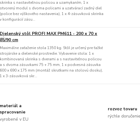
skrinka s nastaviteľnou policou a uzamykaním, 1 x
otvorený modul s dvoma policami a uzatvárací zadný diel
(police bez výškového nastavenia), 1 x 4-zásuvková skrinka
v konfigurácií zásu...
Dielenský stôl PROFI MAX PM611 - 200 x 70 x
85/90 cm
Maximálne zaťaženie stola 1350 kg. Stôl je určený pre ťažké
strojárske a dielenské prostredie. Vybavenie stola: 1 x
kombinovaná skrinka s dverami a s nastaviteľnou policou
a s dvoma zásuvkami 75 + 75 mm, 1 x podvesná zásuvka
600 x 690 x 175 mm (montáž skrutkami na stolovú dosku),
1 x 3-zásuvková skr...
materiál a
rozvoz tovaru
spracovanie
rýchle doručeni
vyrobené v EU