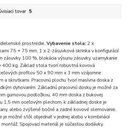
úvisiaci tovar
5
 dielenské prostredie.
Vybavenie stola:
2 x
kami 75 + 75 mm, 1 x 2-zásuvková skrinka v konfigurácií
n zásuvky 100 %, blokácia výsunu zásuvky, uzamykanie
e 400 kg. Základ stola tvorí robustná kovová
oceľových profilov 50 x 90 mm x 3 mm vzájomne
 a skrutkami. Pracovnú plochu tvorí masívna doska z
ladkým dyhovaním. Základnú pracovnú dosku je možné za
 3 mm gumovou podložkou, 40 mm doska z bukovej
anu 1,5 mm oceľovým plechom, k základnej doske je
rany, alebo zvýšené bočné a zadné kovové olemovanie.
je možné stôl objednať v jednej alebo v kombinácií
a montáž. Spojovací materiál je súčasťou dodávky.