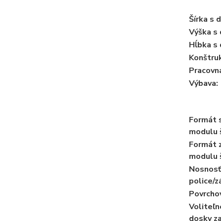
Šírka s 
Výška s
Hĺbka s
Konštruk
Pracovn
Výbava:
Formát 
modulu š
Formát 
modulu š
Nosnosť
police/z
Povrchov
Voliteľ
dosky za