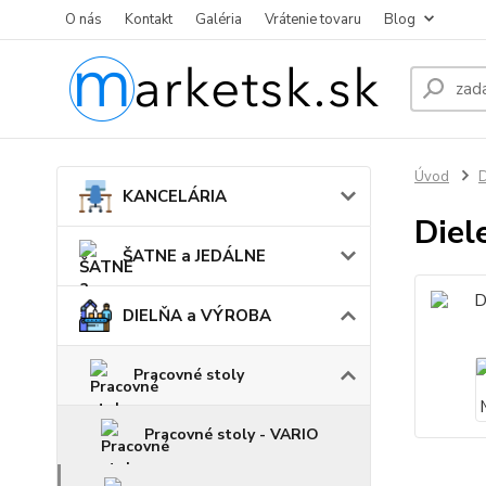
O nás
Kontakt
Galéria
Vrátenie tovaru
Blog
Úvod
KANCELÁRIA
Diel
ŠATNE a JEDÁLNE
DIELŇA a VÝROBA
Pracovné stoly
Pracovné stoly - VARIO