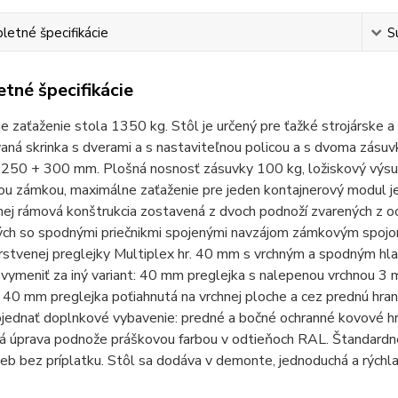
etné špecifikácie
S
tné špecifikácie
 zaťaženie stola 1350 kg. Stôl je určený pre ťažké strojárske a
ná skrinka s dverami a s nastaviteľnou policou a s dvoma zásuv
: 250 + 300 mm. Plošná nosnosť zásuvky 100 kg, ložiskový výsu
kou zámkou, maximálne zaťaženie pre jeden kontajnerový modul j
ej rámová konštrukcia zostavená z dvoch podnoží zvarených z 
ých so spodnými priečnikmi spojenými navzájom zámkovým spojom
vrstvenej preglejky Multiplex hr. 40 mm s vrchným a spodným h
k vymeniť za iný variant: 40 mm preglejka s nalepenou vrchnou
 40 mm preglejka poťiahnutá na vrchnej ploche a cez prednú hr
jednať doplnkové vybavenie: predné a bočné ochranné kovové h
 úprava podnože práškovou farbou v odtieňoch RAL. Štandardne 
ieb bez príplatku. Stôl sa dodáva v demonte, jednoduchá a rýchl