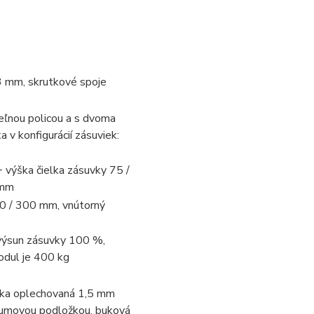
3 mm, skrutkové spoje
teľnou policou a s dvoma
v konfigurácií zásuviek:
výška čielka zásuvky 75 /
 mm
0 / 300 mm, vnútorný
 výsun zásuvky 100 %,
odul je 400 kg
ska oplechovaná 1,5 mm
umovou podložkou, buková