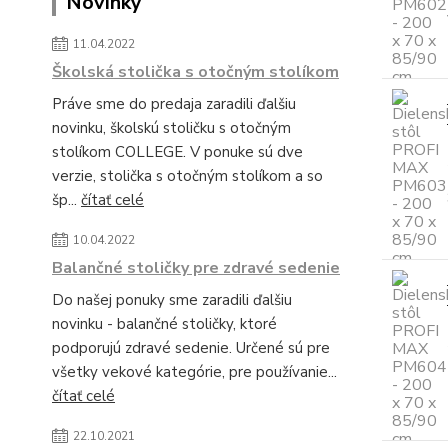
Novinky
11.04.2022
Školská stolička s otočným stolíkom
Práve sme do predaja zaradili ďalšiu
novinku, školskú stoličku s otočným
stolíkom COLLEGE. V ponuke sú dve
verzie, stolička s otočným stolíkom a so
šp...
čítať celé
10.04.2022
Balančné stoličky pre zdravé sedenie
Do našej ponuky sme zaradili ďalšiu
novinku - balančné stoličky, ktoré
podporujú zdravé sedenie. Určené sú pre
všetky vekové kategórie, pre používanie...
čítať celé
22.10.2021