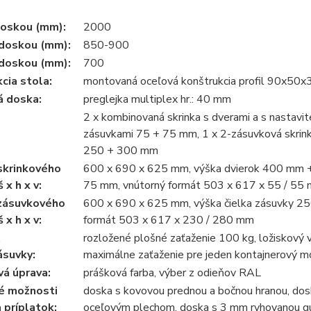
doskou (mm):
2000
 doskou (mm):
850-900
 doskou (mm):
700
cia stola:
montovaná oceľová konštrukcia profil 90x50x
á doska:
preglejka multiplex hr.: 40 mm
2 x kombinovaná skrinka s dverami a s nastavi
zásuvkami 75 + 75 mm, 1 x 2-zásuvková skrinka 
250 + 300 mm
skrinkového
600 x 690 x 625 mm, výška dvierok 400 mm + 
 x h x v:
75 mm, vnútorný formát 503 x 617 x 55 / 55
zásuvkového
600 x 690 x 625 mm, výška čielka zásuvky 25
 x h x v:
formát 503 x 617 x 230 / 280 mm
rozložené plošné zaťaženie 100 kg, ložiskový
ásuvky:
maximálne zaťaženie pre jeden kontajnerový m
á úprava:
prášková farba, výber z odieňov RAL
né možnosti
doska s kovovou prednou a bočnou hranou, do
 príplatok:
oceľovým plechom, doska s 3 mm ryhovanou g