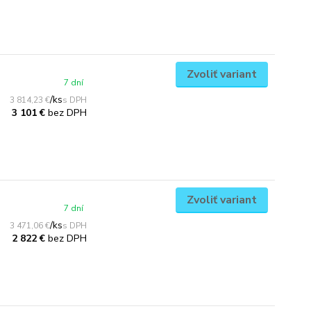
Zvoliť variant
7 dní
/
ks
3 814,23 €
bez DPH
3 101 €
Zvoliť variant
7 dní
/
ks
3 471,06 €
bez DPH
2 822 €