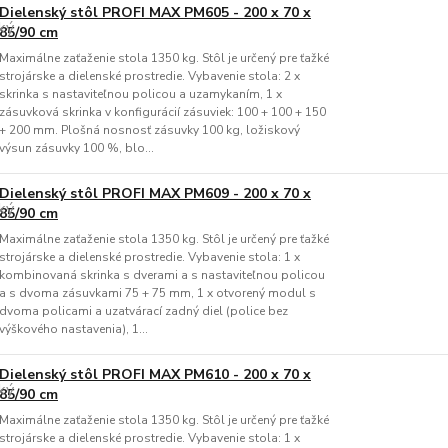
Dielenský stôl PROFI MAX PM605 - 200 x 70 x
85/90 cm
Maximálne zaťaženie stola 1350 kg. Stôl je určený pre ťažké
strojárske a dielenské prostredie. Vybavenie stola: 2 x
skrinka s nastaviteľnou policou a uzamykaním, 1 x
zásuvková skrinka v konfigurácií zásuviek: 100 + 100 + 150
+ 200 mm. Plošná nosnosť zásuvky 100 kg, ložiskový
výsun zásuvky 100 %, blo...
Dielenský stôl PROFI MAX PM609 - 200 x 70 x
85/90 cm
Maximálne zaťaženie stola 1350 kg. Stôl je určený pre ťažké
strojárske a dielenské prostredie. Vybavenie stola: 1 x
kombinovaná skrinka s dverami a s nastaviteľnou policou
a s dvoma zásuvkami 75 + 75 mm, 1 x otvorený modul s
dvoma policami a uzatvárací zadný diel (police bez
výškového nastavenia), 1...
Dielenský stôl PROFI MAX PM610 - 200 x 70 x
85/90 cm
Maximálne zaťaženie stola 1350 kg. Stôl je určený pre ťažké
strojárske a dielenské prostredie. Vybavenie stola: 1 x