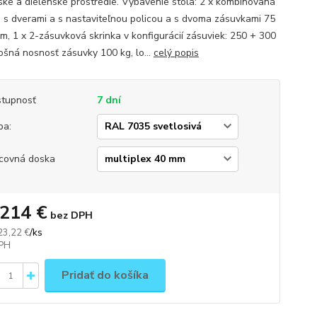
rske a dielenské prostredie. Vybavenie stola: 2 x kombinovaná
a s dverami a s nastaviteľnou policou a s dvoma zásuvkami 75
m, 1 x 2-zásuvková skrinka v konfigurácií zásuviek: 250 + 300
ošná nosnosť zásuvky 100 kg, lo...
celý popis
tupnosť
7 dní
ba:
covná doska
 214 €
bez DPH
/
ks
23,22 €
Pridať do košíka