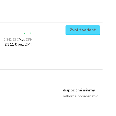
Zvoliť variant
7 dní
/
ks
2 842,53 €
bez DPH
2 311 €
dispozičné návrhy
e
odborné poradenstvo