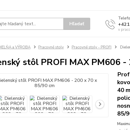
Telef
Hľadať
+421
v prac
DIELŇA a VÝROBA
Pracovné stoly
Pracovné stoly - PROFI
Diele
enský stôl PROFI MAX PM606 - 
Prof
kovo
40 m
poli
nosn
85/9
Maximá