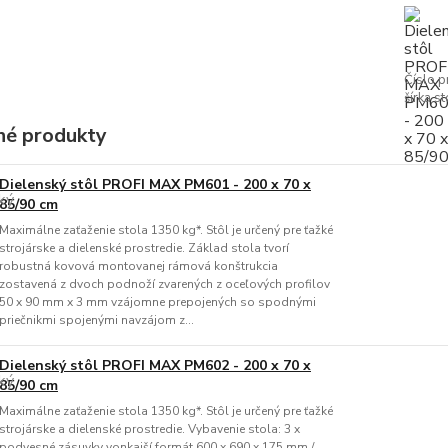
Číslo p
šírka st
é produkty
Dielenský stôl PROFI MAX PM601 - 200 x 70 x
85/90 cm
Maximálne zaťaženie stola 1350 kg*. Stôl je určený pre ťažké
strojárske a dielenské prostredie. Základ stola tvorí
robustná kovová montovanej rámová konštrukcia
zostavená z dvoch podnoží zvarených z oceľových profilov
50 x 90 mm x 3 mm vzájomne prepojených so spodnými
priečnikmi spojenými navzájom z...
Dielenský stôl PROFI MAX PM602 - 200 x 70 x
85/90 cm
Maximálne zaťaženie stola 1350 kg*. Stôl je určený pre ťažké
strojárske a dielenské prostredie. Vybavenie stola: 3 x
podvesné zásuvky vonkajší formát 600 x 690 x 175 mm /