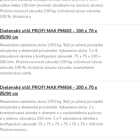
výška čielka 100 mm (montáž skrutkami na stolovú dosku).
Plošná nosnosť zásuvky 100 kg, ložiskový výsun zásuvky
100 %, blokácia v...
Dielenský stôl PROFI MAX PM603 - 200 x 70 x
85/90 cm
Maximálne zaťaženie stola 1350 kg. Stôl je určený pre ťažké
strojárske a dielenské prostredie. Vybavenie stola: 3 x 4-
zásuvková skrinka v konfigurácií zásuviek: 75 + 75 + 100 +
300 mm. Plošná nosnosť zásuvky 100 kg, ložiskový výsun
zásuvky 100 %, blokácia výsunu zásuvky, uzamykanie
cylindrickou zámk...
Dielenský stôl PROFI MAX PM604 - 200 x 70 x
85/90 cm
Maximálne zaťaženie stola 1350 kg. Stôl je určený pre ťažké
strojárske a dielenské prostredie. Vybavenie stola: 2 x
kombinovaná skrinka s dverami a s nastaviteľnou policou
a s jednou zásuvkou 150 mm, 1 x 7-zásuvková skrinka v
konfigurácií zásuviek: 75 + 75 + 75 + 75 + 75 + 75 + 100 mm.
Plošná nosnos...