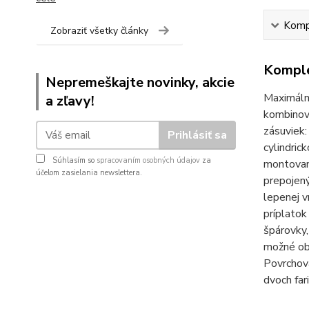
Kompl
Zobraziť všetky články
Komple
Nepremeškajte novinky, akcie
Maximálne
a zľavy!
kombinova
zásuviek
Prihlásiť sa
cylindric
Súhlasím so
spracovaním osobných údajov
za
montovan
účelom zasielania newslettera.
prepojen
lepenej 
príplato
špárovky,
možné ob
Povrchová
dvoch far