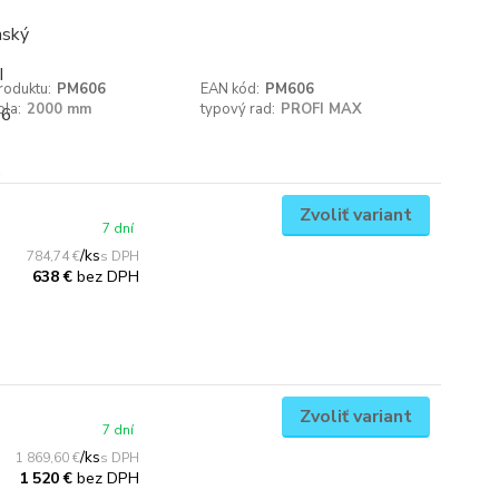
roduktu:
PM606
EAN kód:
PM606
ola:
2000 mm
typový rad:
PROFI MAX
Zvoliť variant
7 dní
/
ks
784,74 €
bez DPH
638 €
Zvoliť variant
7 dní
/
ks
1 869,60 €
bez DPH
1 520 €