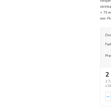
strojá
skrink
+ 75 m
mm. Pl
Dos
Far
Pra
2
2 7