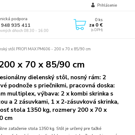
Prihlásenie
onická podpora
0
ks
za
0 €
 948 935 411
ovných dňoch 08.30 - 16.00
nský stôl PROFI MAX PM606 - 200 x 70 x 85/90 cm
200 x 70 x 85/90 cm
esionálny dielenský stôl, nosný rám: 2
vé podnože s priečnikmi, pracovná doska:
m multiplex, výbava: 2 x kombi skrinka s
cou a 2 zásuvkami, 1 x 2-zásuvková skrinka,
osť stola 1350 kg, rozmery 200 x 70 x
0 cm
lne zaťaženie stola 1350 kg. Stôl je určený pre ťažké