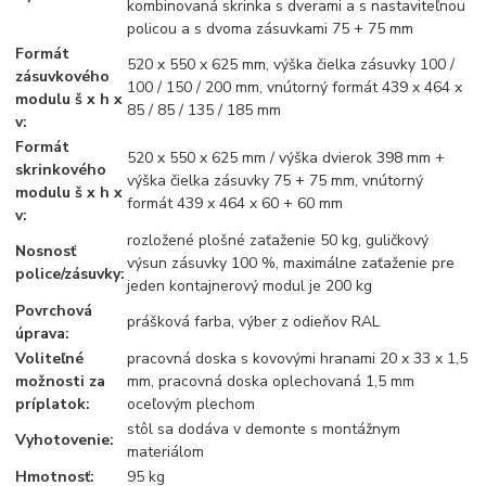
kombinovaná skrinka s dverami a s nastaviteľnou
policou a s dvoma zásuvkami 75 + 75 mm
Formát
520 x 550 x 625 mm, výška čielka zásuvky 100 /
zásuvkového
100 / 150 / 200 mm, vnútorný formát 439 x 464 x
modulu š x h x
85 / 85 / 135 / 185 mm
v:
Formát
520 x 550 x 625 mm / výška dvierok 398 mm +
skrinkového
výška čielka zásuvky 75 + 75 mm, vnútorný
modulu š x h x
formát 439 x 464 x 60 + 60 mm
v:
rozložené plošné zaťaženie 50 kg, guličkový
Nosnosť
výsun zásuvky 100 %, maximálne zaťaženie pre
police/zásuvky:
jeden kontajnerový modul je 200 kg
Povrchová
prášková farba, výber z odieňov RAL
úprava:
Voliteľné
pracovná doska s kovovými hranami 20 x 33 x 1,5
možnosti za
mm, pracovná doska oplechovaná 1,5 mm
príplatok:
oceľovým plechom
stôl sa dodáva v demonte s montážnym
Vyhotovenie:
materiálom
Hmotnosť:
95 kg