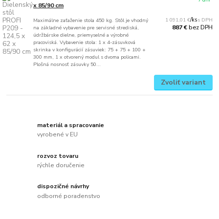
x 85/90 cm
1 091,01 €
/
ks
Maximálne zaťaženie stola 450 kg. Stôl je vhodný
bez DPH
887 €
na základné vybavenie pre servisné strediská,
údržbárske dielne, priemyselné a výrobné
pracoviská. Vybavenie stola: 1 x 4-zásuvková
skrinka v konfigurácií zásuviek: 75 + 75 + 100 +
300 mm, 1 x otvorený modul s dvoma policami.
Plošná nosnosť zásuvky 50...
Zvoliť variant
materiál a spracovanie
vyrobené v EU
rozvoz tovaru
rýchle doručenie
dispozičné návrhy
odborné poradenstvo