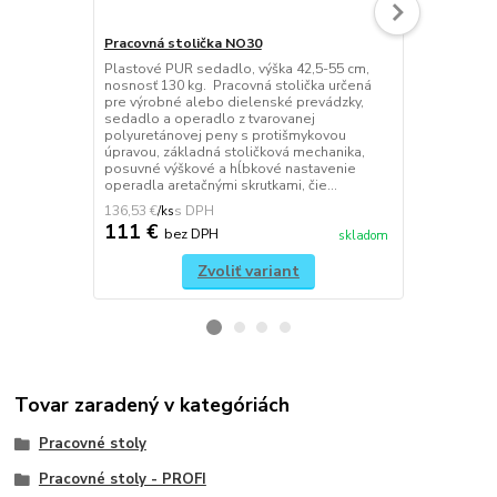
Pracovná stolička NO30
Pracovná st
Plastové PUR sedadlo, výška 42,5-55 cm,
Nastavenie v
nosnosť 130 kg. Pracovná stolička určená
nosnosť 140 
pre výrobné alebo dielenské prevádzky,
pre pracovi
sedadlo a operadlo z tvarovanej
plochou (rec
polyuretánovej peny s protišmykovou
projekčné pr
úpravou, základná stoličková mechanika,
vytvarované
posuvné výškové a hĺbkové nastavenie
kĺbová stoli
operadla aretačnými skrutkami, čie...
nastavenie o
136,53 €
153,75 €
/
ks
/
ks
111 €
125 €
bez DPH
be
skladom
Zvoliť variant
Tovar zaradený v kategóriách
Pracovné stoly
Pracovné stoly - PROFI