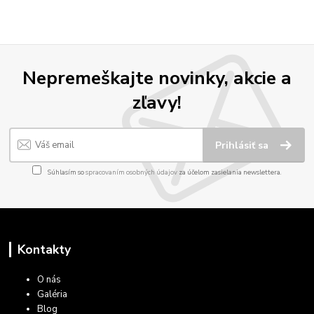
Nepremeškajte novinky, akcie a
zľavy!
Prihlásiť sa
Súhlasím so
spracovaním osobných údajov
za účelom zasielania newslettera.
Kontakty
O nás
Galéria
Blog