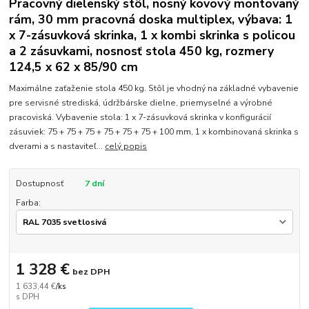
Pracovný dielenský stôl, nosný kovový montovaný
rám, 30 mm pracovná doska multiplex, výbava: 1
x 7-zásuvková skrinka, 1 x kombi skrinka s policou
a 2 zásuvkami, nosnosť stola 450 kg, rozmery
124,5 x 62 x 85/90 cm
Maximálne zaťaženie stola 450 kg. Stôl je vhodný na základné vybavenie
pre servisné strediská, údržbárske dielne, priemyselné a výrobné
pracoviská. Vybavenie stola: 1 x 7-zásuvková skrinka v konfigurácií
zásuviek: 75 + 75 + 75 + 75 + 75 + 75 + 100 mm, 1 x kombinovaná skrinka s
dverami a s nastaviteľ...
celý popis
Dostupnosť
7 dní
Farba:
1 328 €
bez DPH
1 633,44 €
/
ks