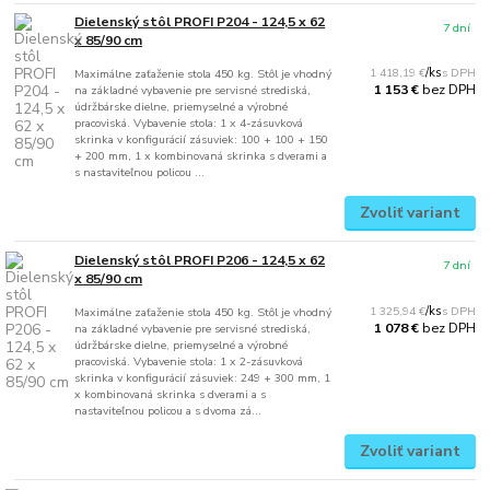
Dielenský stôl PROFI P204 - 124,5 x 62
7 dní
x 85/90 cm
1 418,19 €
/
ks
Maximálne zaťaženie stola 450 kg. Stôl je vhodný
bez DPH
1 153 €
na základné vybavenie pre servisné strediská,
údržbárske dielne, priemyselné a výrobné
pracoviská. Vybavenie stola: 1 x 4-zásuvková
skrinka v konfigurácií zásuviek: 100 + 100 + 150
+ 200 mm, 1 x kombinovaná skrinka s dverami a
s nastaviteľnou policou ...
Zvoliť variant
Dielenský stôl PROFI P206 - 124,5 x 62
7 dní
x 85/90 cm
1 325,94 €
/
ks
Maximálne zaťaženie stola 450 kg. Stôl je vhodný
bez DPH
1 078 €
na základné vybavenie pre servisné strediská,
údržbárske dielne, priemyselné a výrobné
pracoviská. Vybavenie stola: 1 x 2-zásuvková
skrinka v konfigurácií zásuviek: 249 + 300 mm, 1
x kombinovaná skrinka s dverami a s
nastaviteľnou policou a s dvoma zá...
Zvoliť variant