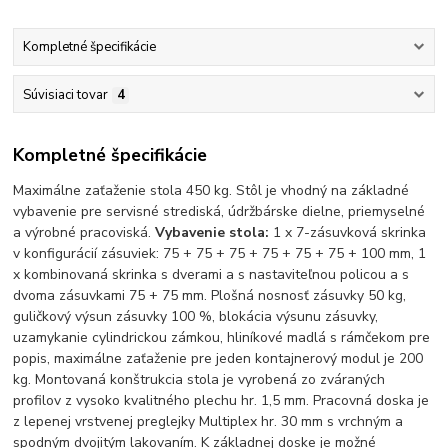
Kompletné špecifikácie
Súvisiaci tovar
4
Kompletné špecifikácie
Maximálne zaťaženie stola 450 kg. Stôl je vhodný na základné
vybavenie pre servisné strediská, údržbárske dielne, priemyselné
a výrobné pracoviská.
Vybavenie stola:
1 x 7-zásuvková skrinka
v konfigurácií zásuviek: 75 + 75 + 75 + 75 + 75 + 75 + 100 mm, 1
x kombinovaná skrinka s dverami a s nastaviteľnou policou a s
dvoma zásuvkami 75 + 75 mm. Plošná nosnosť zásuvky 50 kg,
guličkový výsun zásuvky 100 %, blokácia výsunu zásuvky,
uzamykanie cylindrickou zámkou, hliníkové madlá s rámčekom pre
popis, maximálne zaťaženie pre jeden kontajnerový modul je 200
kg. Montovaná konštrukcia stola je vyrobená zo zváraných
profilov z vysoko kvalitného plechu hr. 1,5 mm. Pracovná doska je
z lepenej vrstvenej preglejky Multiplex hr. 30 mm s vrchným a
spodným dvojitým lakovaním. K základnej doske je možné