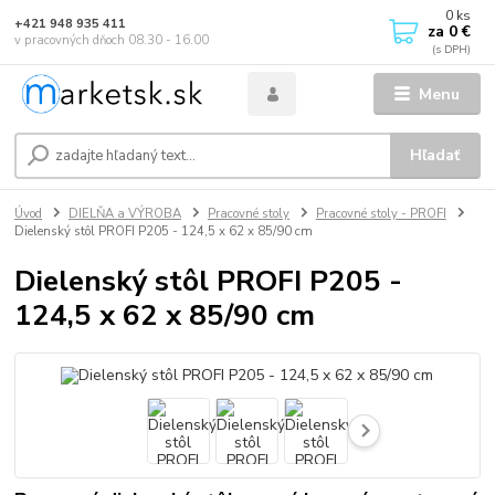
0
ks
+421 948 935 411
za
0 €
v pracovných dňoch 08.30 - 16.00
Menu
Hľadať
Úvod
DIELŇA a VÝROBA
Pracovné stoly
Pracovné stoly - PROFI
Dielenský stôl PROFI P205 - 124,5 x 62 x 85/90 cm
Dielenský stôl PROFI P205 -
124,5 x 62 x 85/90 cm