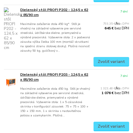
Dielenský stôl PROFI P202 - 124,5 x 62
7 dní
x 85/90 cm
793,35 €
/
ks
Maximálne zaťaženie stola 450 kg*. Stôl je
bez DPH
645 €
vhodný na základné vybavenie pre servisné
strediská, údržbárske dielne, priemyselné a
výrobné pracoviská. Vybavenie stola: 2 x podvesná
zásuvka výška čielka 100 mm (montáž skrutkami
na spodnú stranu stolovej dosky). Plošná nosnosť
zásuvky 50 kg, guličkový v...
Zvoliť variant
Dielenský stôl PROFI P203 - 124,5 x 62
7 dní
x 85/90 cm
1 323,48 €
/
ks
Maximálne zaťaženie stola 450 kg. Stôl je vhodný
bez DPH
1 076 €
na základné vybavenie pre servisné strediská,
údržbárske dielne, priemyselné a výrobné
pracoviská. Vybavenie stola: 1 x 5-zásuvková
skrinka v konfigurácií zásuviek: 75 + 75 + 100 +
150 + 150 mm, 1 x skrinka s nastaviteľnou
policou a uzamykaním. Plošná...
Zvoliť variant