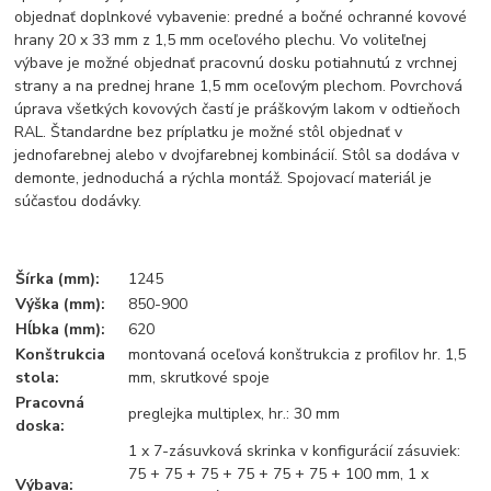
objednať doplnkové vybavenie: predné a bočné ochranné kovové
hrany 20 x 33 mm z 1,5 mm oceľového plechu. Vo voliteľnej
výbave je možné objednať pracovnú dosku potiahnutú z vrchnej
strany a na prednej hrane 1,5 mm oceľovým plechom. Povrchová
úprava všetkých kovových častí je práškovým lakom v odtieňoch
RAL. Štandardne bez príplatku je možné stôl objednať v
jednofarebnej alebo v dvojfarebnej kombinácií. Stôl sa dodáva v
demonte, jednoduchá a rýchla montáž. Spojovací materiál je
súčasťou dodávky.
Šírka (mm):
1245
Výška (mm):
850-900
Hĺbka (mm):
620
Konštrukcia
montovaná oceľová konštrukcia z profilov hr. 1,5
stola:
mm, skrutkové spoje
Pracovná
preglejka multiplex, hr.: 30 mm
doska:
1 x 7-zásuvková skrinka v konfigurácií zásuviek:
75 + 75 + 75 + 75 + 75 + 75 + 100 mm, 1 x
Výbava: