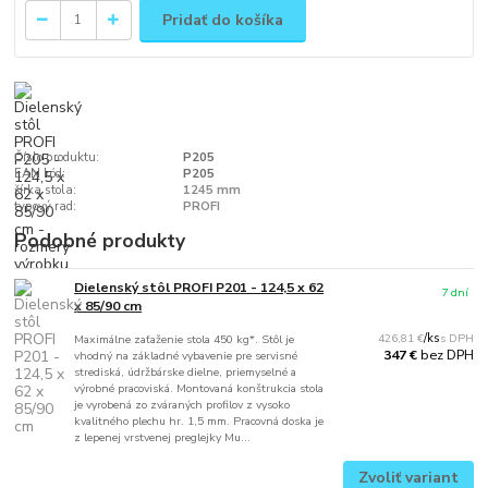
Pridať do košíka
Číslo produktu:
P205
EAN kód:
P205
šírka stola:
1245 mm
typový rad:
PROFI
Podobné produkty
Dielenský stôl PROFI P201 - 124,5 x 62
7 dní
x 85/90 cm
426,81 €
/
ks
Maximálne zaťaženie stola 450 kg*. Stôl je
bez DPH
347 €
vhodný na základné vybavenie pre servisné
strediská, údržbárske dielne, priemyselné a
výrobné pracoviská. Montovaná konštrukcia stola
je vyrobená zo zváraných profilov z vysoko
kvalitného plechu hr. 1,5 mm. Pracovná doska je
z lepenej vrstvenej preglejky Mu...
Zvoliť variant