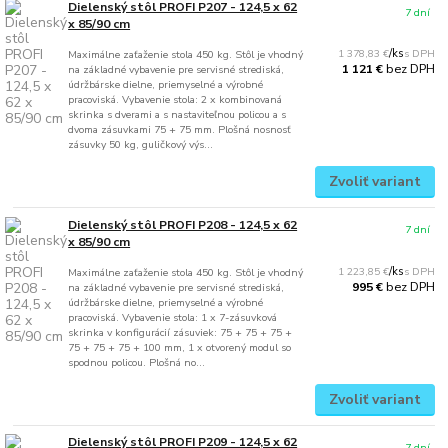
Dielenský stôl PROFI P207 - 124,5 x 62
7 dní
x 85/90 cm
1 378,83 €
/
ks
Maximálne zaťaženie stola 450 kg. Stôl je vhodný
bez DPH
1 121 €
na základné vybavenie pre servisné strediská,
údržbárske dielne, priemyselné a výrobné
pracoviská. Vybavenie stola: 2 x kombinovaná
skrinka s dverami a s nastaviteľnou policou a s
dvoma zásuvkami 75 + 75 mm. Plošná nosnosť
zásuvky 50 kg, guličkový výs...
Zvoliť variant
Dielenský stôl PROFI P208 - 124,5 x 62
7 dní
x 85/90 cm
1 223,85 €
/
ks
Maximálne zaťaženie stola 450 kg. Stôl je vhodný
bez DPH
995 €
na základné vybavenie pre servisné strediská,
údržbárske dielne, priemyselné a výrobné
pracoviská. Vybavenie stola: 1 x 7-zásuvková
skrinka v konfigurácií zásuviek: 75 + 75 + 75 +
75 + 75 + 75 + 100 mm, 1 x otvorený modul so
spodnou policou. Plošná no...
Zvoliť variant
Dielenský stôl PROFI P209 - 124,5 x 62
7 dní