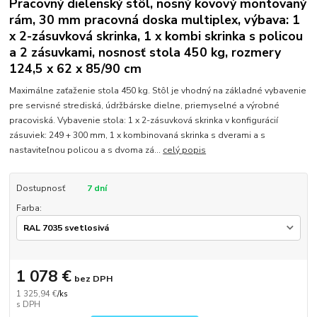
Pracovný dielenský stôl, nosný kovový montovaný
rám, 30 mm pracovná doska multiplex, výbava: 1
x 2-zásuvková skrinka, 1 x kombi skrinka s policou
a 2 zásuvkami, nosnosť stola 450 kg, rozmery
124,5 x 62 x 85/90 cm
Maximálne zaťaženie stola 450 kg. Stôl je vhodný na základné vybavenie
pre servisné strediská, údržbárske dielne, priemyselné a výrobné
pracoviská. Vybavenie stola: 1 x 2-zásuvková skrinka v konfigurácií
zásuviek: 249 + 300 mm, 1 x kombinovaná skrinka s dverami a s
nastaviteľnou policou a s dvoma zá...
celý popis
Dostupnosť
7 dní
Farba:
1 078 €
bez DPH
1 325,94 €
/
ks