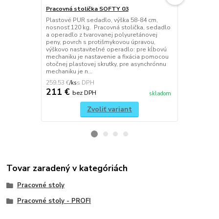
Pracovná stolička SOFTY 03
Pracovná st
Plastové PUR sedadlo, výška 58-84 cm,
Nastavenie v
nosnosť 120 kg. Pracovná stolička, sedadlo
nosnosť 130 
a operadlo z tvarovanej polyuretánovej
a operadlo z
peny, povrch s protišmykovou úpravou,
bezfarebné l
výškovo nastaviteľné operadlo: pre kĺbovú
piest, kĺbov
mechaniku je nastavenie a fixácia pomocou
nastavenie s
otočnej plastovej skrutky, pre asynchrónnu
nastavenie o
mechaniku je n...
sedala, kovov
259,53 €
141,45 €
/
ks
/
ks
211 €
115 €
bez DPH
be
skladom
Zvoliť variant
Tovar zaradený v kategóriách
Pracovné stoly
Pracovné stoly - PROFI