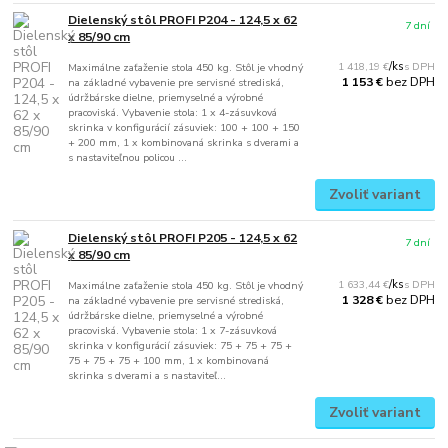
Dielenský stôl PROFI P204 - 124,5 x 62
7 dní
x 85/90 cm
1 418,19 €
/
ks
Maximálne zaťaženie stola 450 kg. Stôl je vhodný
bez DPH
1 153 €
na základné vybavenie pre servisné strediská,
údržbárske dielne, priemyselné a výrobné
pracoviská. Vybavenie stola: 1 x 4-zásuvková
skrinka v konfigurácií zásuviek: 100 + 100 + 150
+ 200 mm, 1 x kombinovaná skrinka s dverami a
s nastaviteľnou policou ...
Zvoliť variant
Dielenský stôl PROFI P205 - 124,5 x 62
7 dní
x 85/90 cm
1 633,44 €
/
ks
Maximálne zaťaženie stola 450 kg. Stôl je vhodný
bez DPH
1 328 €
na základné vybavenie pre servisné strediská,
údržbárske dielne, priemyselné a výrobné
pracoviská. Vybavenie stola: 1 x 7-zásuvková
skrinka v konfigurácií zásuviek: 75 + 75 + 75 +
75 + 75 + 75 + 100 mm, 1 x kombinovaná
skrinka s dverami a s nastaviteľ...
Zvoliť variant