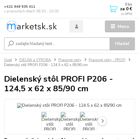
0
ks
+421 948 935 411
za
0 €
v pracovných dňoch 08.30 - 16.00
Menu
Hľadať
Úvod
DIELŇA a VÝROBA
Pracovné stoly
Pracovné stoly - PROFI
Dielenský stôl PROFI P206 - 124,5 x 62 x 85/90 cm
Dielenský stôl PROFI P206 -
124,5 x 62 x 85/90 cm