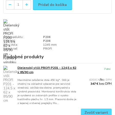
Pridať do košíka
Číslo produktu:
P206
EAN kód:
P206
šírka stola:
1245 mm
typový rad:
PROFI
Podobné produkty
Dielenský stôl PROFI P201 - 124,5 x 62
7 dní
x 85/90 cm
426,81 €
/
ks
Maximálne zaťaženie stola 450 kg*. Stôl je
bez DPH
347 €
vhodný na základné vybavenie pre servisné
strediská, údržbárske dielne, priemyselné a
výrobné pracoviská. Montovaná konštrukcia stola
je vyrobená zo zváraných profilov z vysoko
kvalitného plechu hr. 1,5 mm. Pracovná doska je
z lepenej vrstvenej preglejky Mu...
Zvoliť variant