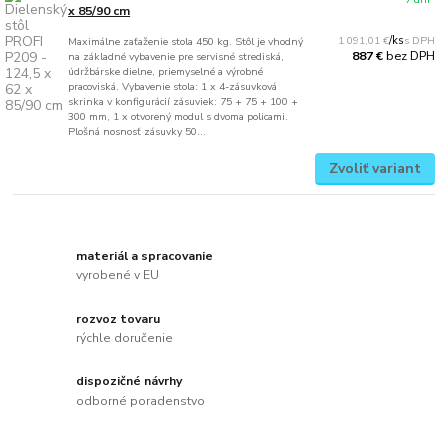
x 85/90 cm
1 091,01 €
/
ks
Maximálne zaťaženie stola 450 kg. Stôl je vhodný
bez DPH
887 €
na základné vybavenie pre servisné strediská,
údržbárske dielne, priemyselné a výrobné
pracoviská. Vybavenie stola: 1 x 4-zásuvková
skrinka v konfigurácií zásuviek: 75 + 75 + 100 +
300 mm, 1 x otvorený modul s dvoma policami.
Plošná nosnosť zásuvky 50...
Zvoliť variant
materiál a spracovanie
vyrobené v EU
rozvoz tovaru
rýchle doručenie
dispozičné návrhy
odborné poradenstvo