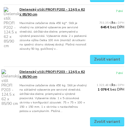
Dielenský stôl PROFI P202 - 124,5 x 62
7 dní
x 85/90 cm
793,35 €
/
ks
Maximálne zaťaženie stola 450 kg*. Stôl je
bez DPH
645 €
vhodný na základné vybavenie pre servisné
strediská, údržbárske dielne, priemyselné a
výrobné pracoviská. Vybavenie stola: 2 x podvesná
zásuvka výška čielka 100 mm (montáž skrutkami
na spodnú stranu stolovej dosky). Plošná nosnosť
zásuvky 50 kg, guličkový v...
Zvoliť variant
Dielenský stôl PROFI P203 - 124,5 x 62
7 dní
x 85/90 cm
1 323,48 €
/
ks
Maximálne zaťaženie stola 450 kg. Stôl je vhodný
bez DPH
1 076 €
na základné vybavenie pre servisné strediská,
údržbárske dielne, priemyselné a výrobné
pracoviská. Vybavenie stola: 1 x 5-zásuvková
skrinka v konfigurácií zásuviek: 75 + 75 + 100 +
150 + 150 mm, 1 x skrinka s nastaviteľnou
policou a uzamykaním. Plošná...
Zvoliť variant