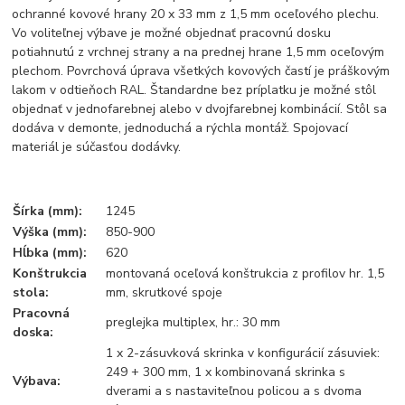
ochranné kovové hrany 20 x 33 mm z 1,5 mm oceľového plechu.
Vo voliteľnej výbave je možné objednať pracovnú dosku
potiahnutú z vrchnej strany a na prednej hrane 1,5 mm oceľovým
plechom. Povrchová úprava všetkých kovových častí je práškovým
lakom v odtieňoch RAL. Štandardne bez príplatku je možné stôl
objednať v jednofarebnej alebo v dvojfarebnej kombinácií. Stôl sa
dodáva v demonte, jednoduchá a rýchla montáž. Spojovací
materiál je súčasťou dodávky.
Šírka (mm):
1245
Výška (mm):
850-900
Hĺbka (mm):
620
Konštrukcia
montovaná oceľová konštrukcia z profilov hr. 1,5
stola:
mm, skrutkové spoje
Pracovná
preglejka multiplex, hr.: 30 mm
doska:
1 x 2-zásuvková skrinka v konfigurácií zásuviek:
249 + 300 mm, 1 x kombinovaná skrinka s
Výbava:
dverami a s nastaviteľnou policou a s dvoma