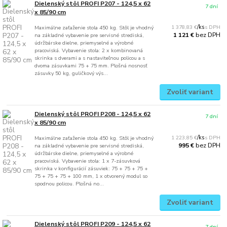
Dielenský stôl PROFI P207 - 124,5 x 62
7 dní
x 85/90 cm
1 378,83 €
/
ks
Maximálne zaťaženie stola 450 kg. Stôl je vhodný
bez DPH
1 121 €
na základné vybavenie pre servisné strediská,
údržbárske dielne, priemyselné a výrobné
pracoviská. Vybavenie stola: 2 x kombinovaná
skrinka s dverami a s nastaviteľnou policou a s
dvoma zásuvkami 75 + 75 mm. Plošná nosnosť
zásuvky 50 kg, guličkový výs...
Zvoliť variant
Dielenský stôl PROFI P208 - 124,5 x 62
7 dní
x 85/90 cm
1 223,85 €
/
ks
Maximálne zaťaženie stola 450 kg. Stôl je vhodný
bez DPH
995 €
na základné vybavenie pre servisné strediská,
údržbárske dielne, priemyselné a výrobné
pracoviská. Vybavenie stola: 1 x 7-zásuvková
skrinka v konfigurácií zásuviek: 75 + 75 + 75 +
75 + 75 + 75 + 100 mm, 1 x otvorený modul so
spodnou policou. Plošná no...
Zvoliť variant
Dielenský stôl PROFI P209 - 124,5 x 62
7 dní