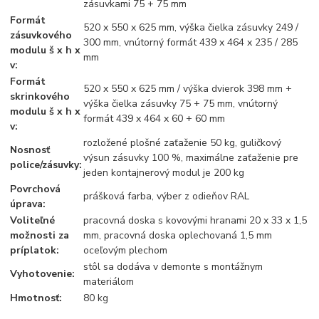
zásuvkami 75 + 75 mm
Formát
520 x 550 x 625 mm, výška čielka zásuvky 249 /
zásuvkového
300 mm, vnútorný formát 439 x 464 x 235 / 285
modulu š x h x
mm
v:
Formát
520 x 550 x 625 mm / výška dvierok 398 mm +
skrinkového
výška čielka zásuvky 75 + 75 mm, vnútorný
modulu š x h x
formát 439 x 464 x 60 + 60 mm
v:
rozložené plošné zaťaženie 50 kg, guličkový
Nosnosť
výsun zásuvky 100 %, maximálne zaťaženie pre
police/zásuvky:
jeden kontajnerový modul je 200 kg
Povrchová
prášková farba, výber z odieňov RAL
úprava:
Voliteľné
pracovná doska s kovovými hranami 20 x 33 x 1,5
možnosti za
mm, pracovná doska oplechovaná 1,5 mm
príplatok:
oceľovým plechom
stôl sa dodáva v demonte s montážnym
Vyhotovenie:
materiálom
Hmotnosť:
80 kg