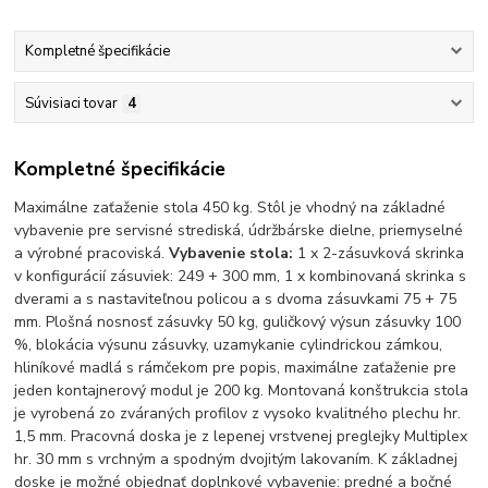
Kompletné špecifikácie
Súvisiaci tovar
4
Kompletné špecifikácie
Maximálne zaťaženie stola 450 kg. Stôl je vhodný na základné
vybavenie pre servisné strediská, údržbárske dielne, priemyselné
a výrobné pracoviská.
Vybavenie stola:
1 x 2-zásuvková skrinka
v konfigurácií zásuviek: 249 + 300 mm, 1 x kombinovaná skrinka s
dverami a s nastaviteľnou policou a s dvoma zásuvkami 75 + 75
mm. Plošná nosnosť zásuvky 50 kg, guličkový výsun zásuvky 100
%, blokácia výsunu zásuvky, uzamykanie cylindrickou zámkou,
hliníkové madlá s rámčekom pre popis, maximálne zaťaženie pre
jeden kontajnerový modul je 200 kg. Montovaná konštrukcia stola
je vyrobená zo zváraných profilov z vysoko kvalitného plechu hr.
1,5 mm. Pracovná doska je z lepenej vrstvenej preglejky Multiplex
hr. 30 mm s vrchným a spodným dvojitým lakovaním. K základnej
doske je možné objednať doplnkové vybavenie: predné a bočné