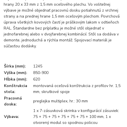
hrany 20 x 33 mm z 1,5 mm oceľového plechu. Vo voliteľnej
výbave je možné objednať pracovnú dosku potiahnutú z vrchnej
strany a na prednej hrane 1,5 mm oceľovým plechom. Povrchová
úprava všetkých kovových častí je práškovým lakom v odtieňoch
RAL. Štandardne bez príplatku je možné stôl objednať v
jednofarebnej alebo v dvojfarebnej kombinácií. Stôl sa dodáva v
demonte, jednoduchá a rýchla montáž. Spojovací materiál je
súčasťou dodávky.
Šírka (mm):
1245
Výška (mm):
850-900
Hĺbka (mm):
620
Konštrukcia
montovaná oceľová konštrukcia z profilov hr. 1,5
stola:
mm, skrutkové spoje
Pracovná
preglejka multiplex, hr.: 30 mm
doska:
1 x 7-zásuvková skrinka v konfigurácií zásuviek:
Výbava:
75 + 75 + 75 + 75 + 75 + 75 + 100 mm, 1 x
otvorený modul so spodnou policou