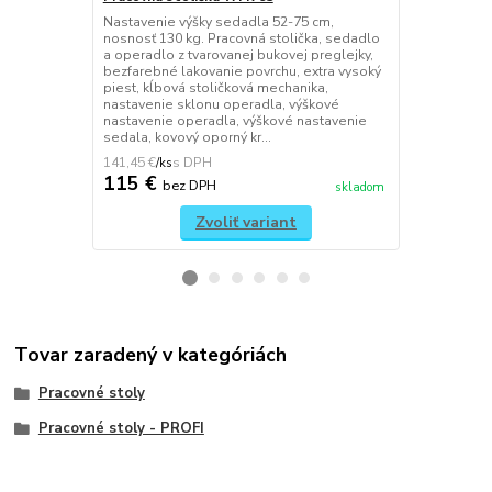
Nastavenie výšky sedadla 52-75 cm,
Nastavenie v
nosnosť 130 kg. Pracovná stolička, sedadlo
nosnosť 150 
a operadlo z tvarovanej bukovej preglejky,
antistaticko
bezfarebné lakovanie povrchu, extra vysoký
typu EPA/ESD
piest, kĺbová stoličková mechanika,
operátora m
nastavenie sklonu operadla, výškové
(pracoviská s
nastavenie operadla, výškové nastavenie
súčiastkami,
sedala, kovový oporný kr...
prchavé chemi
141,45 €
399,75 €
/
ks
/
ks
115 €
325 €
bez DPH
be
skladom
Zvoliť variant
Tovar zaradený v kategóriách
Pracovné stoly
Pracovné stoly - PROFI