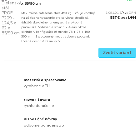
x 85/90 cm
1 091,01 €
/
ks
Maximálne zaťaženie stola 450 kg. Stôl je vhodný
bez DPH
887 €
na základné vybavenie pre servisné strediská,
údržbárske dielne, priemyselné a výrobné
pracoviská. Vybavenie stola: 1 x 4-zásuvková
skrinka v konfigurácií zásuviek: 75 + 75 + 100 +
300 mm, 1 x otvorený modul s dvoma policami.
Plošná nosnosť zásuvky 50...
Zvoliť variant
materiál a spracovanie
vyrobené v EU
rozvoz tovaru
rýchle doručenie
dispozičné návrhy
odborné poradenstvo