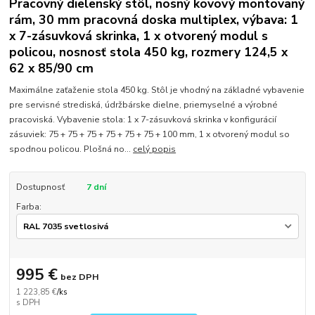
Pracovný dielenský stôl, nosný kovový montovaný
rám, 30 mm pracovná doska multiplex, výbava: 1
x 7-zásuvková skrinka, 1 x otvorený modul s
policou, nosnosť stola 450 kg, rozmery 124,5 x
62 x 85/90 cm
Maximálne zaťaženie stola 450 kg. Stôl je vhodný na základné vybavenie
pre servisné strediská, údržbárske dielne, priemyselné a výrobné
pracoviská. Vybavenie stola: 1 x 7-zásuvková skrinka v konfigurácií
zásuviek: 75 + 75 + 75 + 75 + 75 + 75 + 100 mm, 1 x otvorený modul so
spodnou policou. Plošná no...
celý popis
Dostupnosť
7 dní
Farba:
995 €
bez DPH
1 223,85 €
/
ks