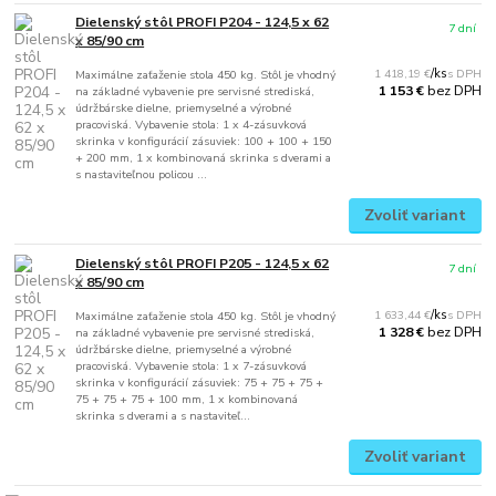
Dielenský stôl PROFI P204 - 124,5 x 62
7 dní
x 85/90 cm
1 418,19 €
/
ks
Maximálne zaťaženie stola 450 kg. Stôl je vhodný
bez DPH
1 153 €
na základné vybavenie pre servisné strediská,
údržbárske dielne, priemyselné a výrobné
pracoviská. Vybavenie stola: 1 x 4-zásuvková
skrinka v konfigurácií zásuviek: 100 + 100 + 150
+ 200 mm, 1 x kombinovaná skrinka s dverami a
s nastaviteľnou policou ...
Zvoliť variant
Dielenský stôl PROFI P205 - 124,5 x 62
7 dní
x 85/90 cm
1 633,44 €
/
ks
Maximálne zaťaženie stola 450 kg. Stôl je vhodný
bez DPH
1 328 €
na základné vybavenie pre servisné strediská,
údržbárske dielne, priemyselné a výrobné
pracoviská. Vybavenie stola: 1 x 7-zásuvková
skrinka v konfigurácií zásuviek: 75 + 75 + 75 +
75 + 75 + 75 + 100 mm, 1 x kombinovaná
skrinka s dverami a s nastaviteľ...
Zvoliť variant