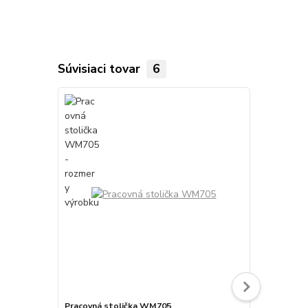
Súvisiaci tovar
6
Pracovná stolička WM705
Antistatick