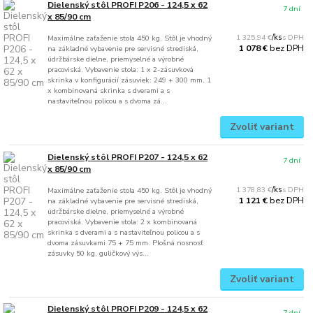
Dielenský stôl PROFI P206 - 124,5 x 62
7 dní
x 85/90 cm
1 325,94 €
/
ks
Maximálne zaťaženie stola 450 kg. Stôl je vhodný
bez DPH
1 078 €
na základné vybavenie pre servisné strediská,
údržbárske dielne, priemyselné a výrobné
pracoviská. Vybavenie stola: 1 x 2-zásuvková
skrinka v konfigurácií zásuviek: 249 + 300 mm, 1
x kombinovaná skrinka s dverami a s
nastaviteľnou policou a s dvoma zá...
Zvoliť variant
Dielenský stôl PROFI P207 - 124,5 x 62
7 dní
x 85/90 cm
1 378,83 €
/
ks
Maximálne zaťaženie stola 450 kg. Stôl je vhodný
bez DPH
1 121 €
na základné vybavenie pre servisné strediská,
údržbárske dielne, priemyselné a výrobné
pracoviská. Vybavenie stola: 2 x kombinovaná
skrinka s dverami a s nastaviteľnou policou a s
dvoma zásuvkami 75 + 75 mm. Plošná nosnosť
zásuvky 50 kg, guličkový výs...
Zvoliť variant
Dielenský stôl PROFI P209 - 124,5 x 62
7 dní