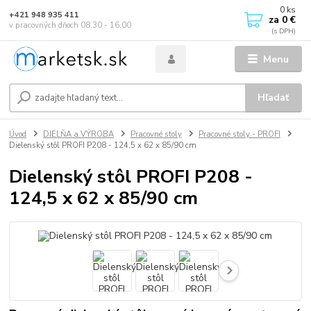
0
ks
+421 948 935 411
za
0 €
v pracovných dňoch 08.30 - 16.00
Menu
Hľadať
Úvod
DIELŇA a VÝROBA
Pracovné stoly
Pracovné stoly - PROFI
Dielenský stôl PROFI P208 - 124,5 x 62 x 85/90 cm
Dielenský stôl PROFI P208 -
124,5 x 62 x 85/90 cm