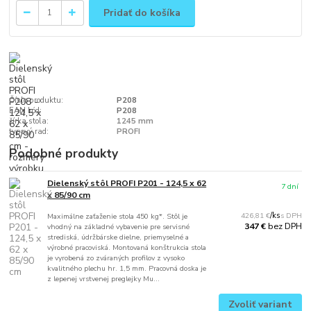
Pridať do košíka
Číslo produktu:
P208
EAN kód:
P208
šírka stola:
1245 mm
typový rad:
PROFI
Podobné produkty
Dielenský stôl PROFI P201 - 124,5 x 62
7 dní
x 85/90 cm
426,81 €
/
ks
Maximálne zaťaženie stola 450 kg*. Stôl je
bez DPH
347 €
vhodný na základné vybavenie pre servisné
strediská, údržbárske dielne, priemyselné a
výrobné pracoviská. Montovaná konštrukcia stola
je vyrobená zo zváraných profilov z vysoko
kvalitného plechu hr. 1,5 mm. Pracovná doska je
z lepenej vrstvenej preglejky Mu...
Zvoliť variant