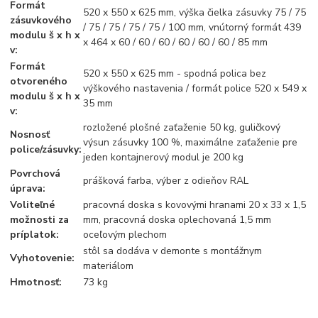
Formát
520 x 550 x 625 mm, výška čielka zásuvky 75 / 75
zásuvkového
/ 75 / 75 / 75 / 75 / 100 mm, vnútorný formát 439
modulu š x h x
x 464 x 60 / 60 / 60 / 60 / 60 / 60 / 85 mm
v:
Formát
520 x 550 x 625 mm - spodná polica bez
otvoreného
výškového nastavenia / formát police 520 x 549 x
modulu š x h x
35 mm
v:
rozložené plošné zaťaženie 50 kg, guličkový
Nosnosť
výsun zásuvky 100 %, maximálne zaťaženie pre
police/zásuvky:
jeden kontajnerový modul je 200 kg
Povrchová
prášková farba, výber z odieňov RAL
úprava:
Voliteľné
pracovná doska s kovovými hranami 20 x 33 x 1,5
možnosti za
mm, pracovná doska oplechovaná 1,5 mm
príplatok:
oceľovým plechom
stôl sa dodáva v demonte s montážnym
Vyhotovenie:
materiálom
Hmotnosť:
73 kg