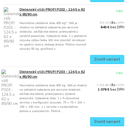
Dielenský stôl PROFI P202 - 124,5 x 62
7 dní
x 85/90 cm
793,35 €
/
ks
Maximálne zaťaženie stola 450 kg*. Stôl je
bez DPH
645 €
vhodný na základné vybavenie pre servisné
strediská, údržbárske dielne, priemyselné a
výrobné pracoviská. Vybavenie stola: 2 x podvesná
zásuvka výška čielka 100 mm (montáž skrutkami
na spodnú stranu stolovej dosky). Plošná nosnosť
zásuvky 50 kg, guličkový v...
Zvoliť variant
Dielenský stôl PROFI P203 - 124,5 x 62
7 dní
x 85/90 cm
1 323,48 €
/
ks
Maximálne zaťaženie stola 450 kg. Stôl je vhodný
bez DPH
1 076 €
na základné vybavenie pre servisné strediská,
údržbárske dielne, priemyselné a výrobné
pracoviská. Vybavenie stola: 1 x 5-zásuvková
skrinka v konfigurácií zásuviek: 75 + 75 + 100 +
150 + 150 mm, 1 x skrinka s nastaviteľnou
policou a uzamykaním. Plošná...
Zvoliť variant