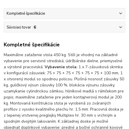
Kompletné špecifikácie
Súvisiaci tovar
6
Kompletné špecifikácie
Maximálne zaťaženie stola 450 kg. Stôl je vhodný na základné
vybavenie pre servisné strediská, údržbárske dielne, priemyselné
a výrobné pracoviská.
Vybavenie stola:
1 x 7-zásuvková skrinka
v konfigurácií zásuviek: 75 + 75 + 75 + 75 + 75 + 75 + 100 mm, 1
x otvorený modul so spodnou policou. Plošná nosnosť zásuvky 50
kg, guličkový výsun zásuvky 100 %, blokácia výsunu zásuvky,
uzamykanie cylindrickou zámkou, hliníkové madlá s rámčekom pre
popis, maximálne zaťaženie pre jeden kontajnerový modul je 200
kg. Montovaná konštrukcia stola je vyrobená zo zváraných
profilov z vysoko kvalitného plechu hr. 1,5 mm. Pracovná doska je
z lepenej vrstvenej preglejky Multiplex hr. 30 mm s vrchným a
spodným dvojitým lakovaním. K základnej doske je možné
objednať doplnkové vybavenie: predné a bočné ochranné kovové