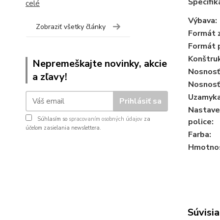
Špecifik
celé
Výbava:
Zobraziť všetky články
Formát 
Formát p
Konštruk
Nepremeškajte novinky, akcie
Nosnosť
a zľavy!
Nosnosť 
Uzamyka
Prihlásiť sa
Nastave
Súhlasím so
spracovaním osobných údajov
za
police:
účelom zasielania newslettera.
Farba:
Hmotnos
Súvisia