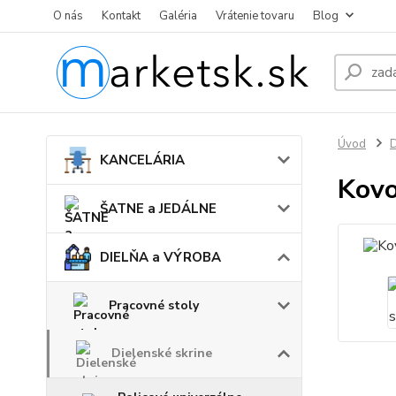
O nás
Kontakt
Galéria
Vrátenie tovaru
Blog
Úvod
KANCELÁRIA
Kovo
ŠATNE a JEDÁLNE
DIELŇA a VÝROBA
Pracovné stoly
Dielenské skrine