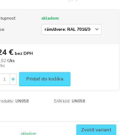
tupnosť
skladom
ba:
24 €
bez DPH
/
ks
,52 €
Pridať do košíka
roduktu:
UN058
EAN kód:
UN058
Zvoliť variant
skladom