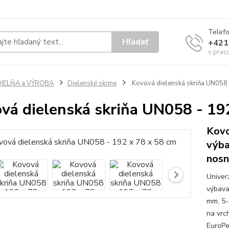
Telef
Hľadať
+421
v prac
DIELŇA a VÝROBA
Dielenské skrine
Kovová dielenská skriňa UN058 
vá dielenská skriňa UN058 - 19
Kovo
výba
nosn
Univer
výbava
mm, 5-
na vrc
EuroPe