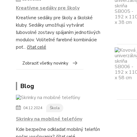
Kreatívne sedáky pre školy
Kreatívne sedáky pre školy a školské
kluby. Sedáky umožňujú vytvárať
ľubovolné zostavy spájaním jednotlivých
modulov. Voliteľné farebné kombinácie
poť...
čítať celé
Zobraziť všetky novinky
Blog
04.12.2024
Škola
Skrinky na mobilné telefóny
Kde bezpečne odkladať mobilný telefón
počas vyučovania?
čítať celé