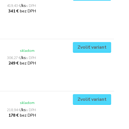
/
ks
419,43 €
bez DPH
341 €
Zvoliť variant
skladom
/
ks
306,27 €
bez DPH
249 €
Zvoliť variant
skladom
/
ks
218,94 €
bez DPH
178 €