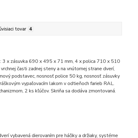
úvisiaci tovar
4
va: 3 x zásuvka 690 x 495 x 71 mm, 4 x polica 710 x 510
vrchnej časti zadnej steny a na vnútornej strane dverí,
mový podstavec, nosnosť police 50 kg, nosnosť zásuvky
ráškovým vypaľovacím lakom v odtieňoch farieb RAL.
anizmom, 2 ks kľúčov. Skriňa sa dodáva zmontovaná.
dverí vybavená dierovaním pre háčiky a držiaky, systéme