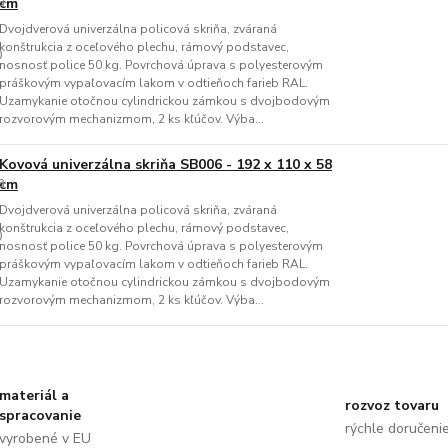
cm
Dvojdverová univerzálna policová skriňa, zváraná
konštrukcia z oceľového plechu, rámový podstavec,
nosnosť police 50 kg. Povrchová úprava s polyesterovým
práškovým vypaľovacím lakom v odtieňoch farieb RAL.
Uzamykanie otočnou cylindrickou zámkou s dvojbodovým
rozvorovým mechanizmom, 2 ks kľúčov. Výba...
Kovová univerzálna skriňa SB006 - 192 x 110 x 58
cm
Dvojdverová univerzálna policová skriňa, zváraná
konštrukcia z oceľového plechu, rámový podstavec,
nosnosť police 50 kg. Povrchová úprava s polyesterovým
práškovým vypaľovacím lakom v odtieňoch farieb RAL.
Uzamykanie otočnou cylindrickou zámkou s dvojbodovým
rozvorovým mechanizmom, 2 ks kľúčov. Výba...
materiál a
rozvoz tovaru
spracovanie
rýchle doručeni
vyrobené v EU