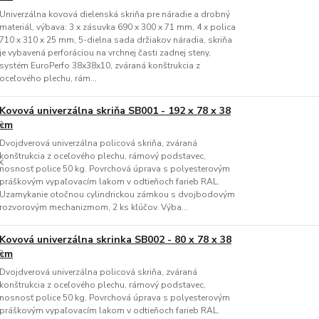
Univerzálna kovová dielenská skriňa pre náradie a drobný
materiál, výbava: 3 x zásuvka 690 x 300 x 71 mm, 4 x polica
710 x 310 x 25 mm, 5-dielna sada držiakov náradia, skriňa
je vybavená perforáciou na vrchnej časti zadnej steny,
systém EuroPerfo 38x38x10, zváraná konštrukcia z
oceľového plechu, rám...
Kovová univerzálna skriňa SB001 - 192 x 78 x 38
cm
Dvojdverová univerzálna policová skriňa, zváraná
konštrukcia z oceľového plechu, rámový podstavec,
nosnosť police 50 kg. Povrchová úprava s polyesterovým
práškovým vypaľovacím lakom v odtieňoch farieb RAL.
Uzamykanie otočnou cylindrickou zámkou s dvojbodovým
rozvorovým mechanizmom, 2 ks kľúčov. Výba...
Kovová univerzálna skrinka SB002 - 80 x 78 x 38
cm
Dvojdverová univerzálna policová skriňa, zváraná
konštrukcia z oceľového plechu, rámový podstavec,
nosnosť police 50 kg. Povrchová úprava s polyesterovým
práškovým vypaľovacím lakom v odtieňoch farieb RAL.