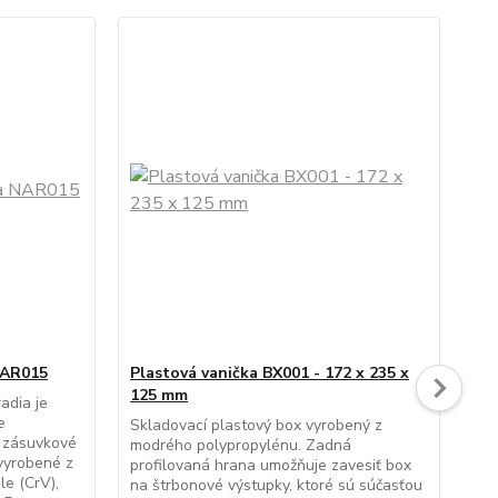
NAR015
Plastová vanička BX001 - 172 x 235 x
Pla
125 mm
75
adia je
e
Skladovací plastový box vyrobený z
Skl
e zásuvkové
modrého polypropylénu. Zadná
čer
 vyrobené z
profilovaná hrana umožňuje zavesiť box
pro
le (CrV),
na štrbonové výstupky, ktoré sú súčasťou
na 