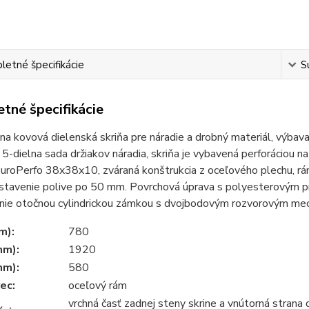
etné špecifikácie
S
tné špecifikácie
na kovová dielenská skriňa pre náradie a drobný materiál, výba
5-dielna sada držiakov náradia, skriňa je vybavená perforáciou na 
uroPerfo 38x38x10, zváraná konštrukcia z oceľového plechu, rá
astavenie polive po 50 mm. Povrchová úprava s polyesterovým p
ie otočnou cylindrickou zámkou s dvojbodovým rozvorovým mech
m):
780
mm):
1920
mm):
580
ec:
oceľový rám
vrchná časť zadnej steny skrine a vnútorná strana 