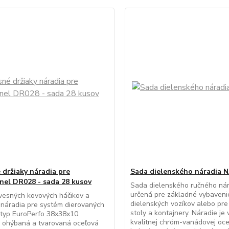
 držiaky náradia pre
Sada dielenského náradia 
nel DR028 - sada 28 kusov
Sada dielenského ručného nár
určená pre základné vybaveni
vesných kovových háčikov a
dielenských vozíkov alebo pr
 náradia pre systém dierovaných
stoly a kontajnery. Náradie je
typ EuroPerfo 38x38x10.
kvalitnej chróm-vanádovej oce
: ohýbaná a tvarovaná oceľová