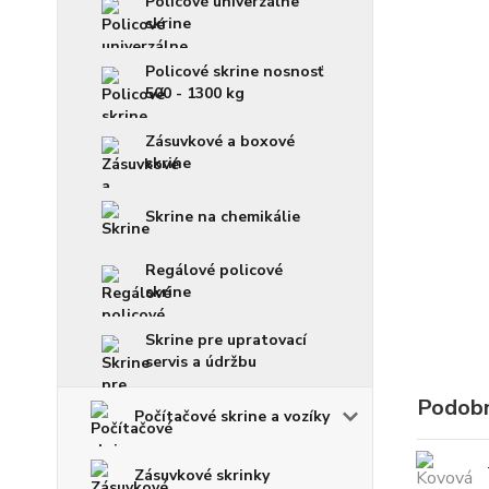
Policové univerzálne
skrine
Policové skrine nosnosť
500 - 1300 kg
Zásuvkové a boxové
skrine
Skrine na chemikálie
Regálové policové
skrine
Skrine pre upratovací
servis a údržbu
Podobn
Počítačové skrine a vozíky
Zásuvkové skrinky