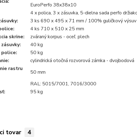
ácia:
EuroPerfo 38x38x10
4 x polica, 3 x zásuvka, 5-dielna sada perfo držiak
zásuvky:
3 ks 690 x 495 x 71 mm / 100% guličkový výsuv
olice:
4 ks 710 x 510 x 25 mm
cia skrine:
zváraný korpus - oceľ. plech
 zásuvky:
40 kg
police:
50 kg
nie:
cylindrická otočná rozvorová zámka - dvojbodová
nie rastru
50 mm
RAL: 5015/7001, 7016/3000
ť:
95 kg
ci tovar
4