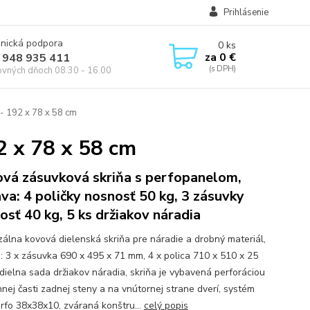
Prihlásenie
onická podpora
0
ks
za
0 €
 948 935 411
ovných dňoch 08.30 - 16.00
- 192 x 78 x 58 cm
2 x 78 x 58 cm
vá zásuvková skriňa s perfopanelom,
va: 4 poličky nosnosť 50 kg, 3 zásuvky
osť 40 kg, 5 ks držiakov náradia
zálna kovová dielenská skriňa pre náradie a drobný materiál,
: 3 x zásuvka 690 x 495 x 71 mm, 4 x polica 710 x 510 x 25
dielna sada držiakov náradia, skriňa je vybavená perforáciou
hnej časti zadnej steny a na vnútornej strane dverí, systém
rfo 38x38x10, zváraná konštru...
celý popis