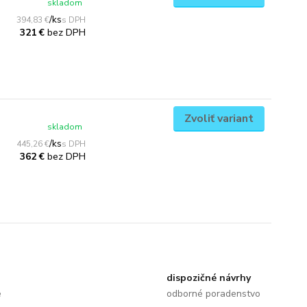
skladom
/
ks
394,83 €
bez DPH
321 €
Zvoliť variant
skladom
/
ks
445,26 €
bez DPH
362 €
dispozičné návrhy
e
odborné poradenstvo