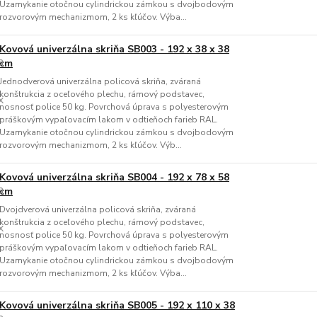
Uzamykanie otočnou cylindrickou zámkou s dvojbodovým
rozvorovým mechanizmom, 2 ks kľúčov. Výba...
Kovová univerzálna skriňa SB003 - 192 x 38 x 38
cm
Jednodverová univerzálna policová skriňa, zváraná
konštrukcia z oceľového plechu, rámový podstavec,
nosnosť police 50 kg. Povrchová úprava s polyesterovým
práškovým vypaľovacím lakom v odtieňoch farieb RAL.
Uzamykanie otočnou cylindrickou zámkou s dvojbodovým
rozvorovým mechanizmom, 2 ks kľúčov. Výb...
Kovová univerzálna skriňa SB004 - 192 x 78 x 58
cm
Dvojdverová univerzálna policová skriňa, zváraná
konštrukcia z oceľového plechu, rámový podstavec,
nosnosť police 50 kg. Povrchová úprava s polyesterovým
práškovým vypaľovacím lakom v odtieňoch farieb RAL.
Uzamykanie otočnou cylindrickou zámkou s dvojbodovým
rozvorovým mechanizmom, 2 ks kľúčov. Výba...
Kovová univerzálna skriňa SB005 - 192 x 110 x 38