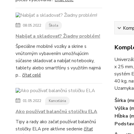
08.05.2022
Škola
Kompl
Nabíjať a skladovať? Žiadny problém!
Špeciálne mobilné vozíky a skrine s
Komple
vnútorným vybavením umožňujúcim
Univerzál
súčasne skladovať a nabíjať notebooky,
x 25 mm, 
tablety alebo smartfóny s využitím najmä
systém E
p...
čítať celé
40 kg, n
Uzamykan
Šírka (m
01.05.2022
Kancelária
Výška (
Ako používať balančnú stoličku ELA
Hĺbka (
Tipy a rady ako začať používať balančnú
Podstav
stoličky ELA pre aktívne sedenie
čítať