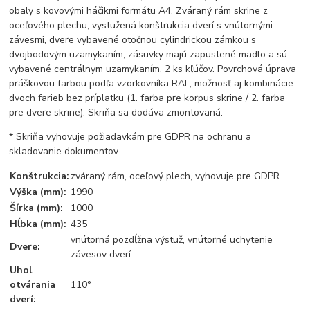
obaly s kovovými háčikmi formátu A4. Zváraný rám skrine z
oceľového plechu, vystužená konštrukcia dverí s vnútornými
závesmi, dvere vybavené otočnou cylindrickou zámkou s
dvojbodovým uzamykaním, zásuvky majú zapustené madlo a sú
vybavené centrálnym uzamykaním, 2 ks kľúčov. Povrchová úprava
práškovou farbou podľa vzorkovníka RAL, možnosť aj kombinácie
dvoch farieb bez príplatku (1. farba pre korpus skrine / 2. farba
pre dvere skrine). Skriňa sa dodáva zmontovaná.
* Skriňa vyhovuje požiadavkám pre GDPR na ochranu a
skladovanie dokumentov
Konštrukcia:
zváraný rám, oceľový plech, vyhovuje pre GDPR
Výška (mm):
1990
Šírka (mm):
1000
Hĺbka (mm):
435
vnútorná pozdĺžna výstuž, vnútorné uchytenie
Dvere:
závesov dverí
Uhol
otvárania
110°
dverí: