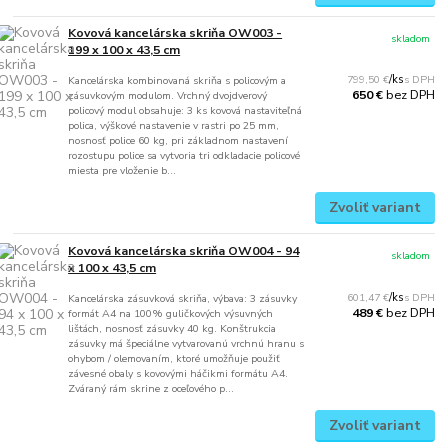
Kovová kancelárska skriňa OW003 -
skladom
199 x 100 x 43,5 cm
799,50 €
/
ks
Kancelárska kombinovaná skriňa s policovým a
bez DPH
650 €
zásuvkovým modulom. Vrchný dvojdverový
policový modul obsahuje: 3 ks kovová nastaviteľná
polica, výškové nastavenie v rastri po 25 mm,
nosnosť police 60 kg, pri základnom nastavení
rozostupu police sa vytvoria tri odkladacie policové
miesta pre vloženie b...
Zvoliť variant
Kovová kancelárska skriňa OW004 - 94
skladom
x 100 x 43,5 cm
601,47 €
/
ks
Kancelárska zásuvková skriňa, výbava: 3 zásuvky
bez DPH
489 €
formát A4 na 100% guličkových výsuvných
lištách, nosnosť zásuvky 40 kg. Konštrukcia
zásuvky má špeciálne vytvarovanú vrchnú hranu s
ohybom / olemovaním, ktoré umožňuje použiť
závesné obaly s kovovými háčikmi formátu A4.
Zváraný rám skrine z oceľového p...
Zvoliť variant