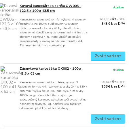
Kovová kancelárska skriňa OW005 -
skladom
122,5 x 100 x 43,5 cm
667,89 €
/
ks
Kancelárska zásuvková skriňa, výbava: 4 zásuvky
bez DPH
543 €
formát A4 na 100% guličkových výsuvných
lištách, nosnosť zásuvky 40 kg. Konštrukcia
zásuvky má špeciálne vytvarovanú vrchnú hranu s
ohybom / olemovaním, ktoré umožňuje použiť
závesné obaly s kovovými háčikmi formátu A4.
Zváraný rám skrine z oceľového p...
Zvoliť variant
Zásuvková kartotéka OK002 - 100 x
skladom
41,5 x 63 cm
329,64 €
/
ks
Kancelárska zásuvková kartotéka, výbava: 3
bez DPH
268 €
zásuvky, formát A4, rozmery zásuvky 244 x 330 x
585 mm / výška čielka 280 mm, výsun zásuvky
100% na guličkových lištách, výsun je
zabezpečený koncovou poistkou voči vypadnutiu,
nosnosť zásuvky 50 kg. Konštrukcia zásuvky:
celokovová, plné kovové bočné steny ...
Zvoliť variant