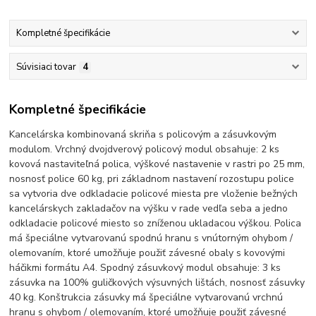
Kompletné špecifikácie
Súvisiaci tovar
4
Kompletné špecifikácie
Kancelárska kombinovaná skriňa s policovým a zásuvkovým
modulom. Vrchný dvojdverový policový modul obsahuje: 2 ks
kovová nastaviteľná polica, výškové nastavenie v rastri po 25 mm,
nosnosť police 60 kg, pri základnom nastavení rozostupu police
sa vytvoria dve odkladacie policové miesta pre vloženie bežných
kancelárskych zakladačov na výšku v rade vedľa seba a jedno
odkladacie policové miesto so zníženou ukladacou výškou. Polica
má špeciálne vytvarovanú spodnú hranu s vnútorným ohybom /
olemovaním, ktoré umožňuje použiť závesné obaly s kovovými
háčikmi formátu A4. Spodný zásuvkový modul obsahuje: 3 ks
zásuvka na 100% guličkových výsuvných lištách, nosnosť zásuvky
40 kg. Konštrukcia zásuvky má špeciálne vytvarovanú vrchnú
hranu s ohybom / olemovaním, ktoré umožňuje použiť závesné