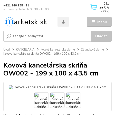
0
ks
+421 948 935 411
za
0 €
v pracovných dňoch 08.30 - 16.00
Menu
Hľadať
Úvod
KANCELÁRIA
Kovové kancelárske skrine
Zásuvkové skrine
Kovová kancelárska skriňa OW002 - 199 x 100 x 43,5 cm
Kovová kancelárska skriňa
OW002 - 199 x 100 x 43,5 cm