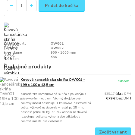
Pridať do košíka
Číslo produktu:
OW002
EAN kód:
OW002
šírka skrine:
900 - 1000 mm
GDPR:
áno
Podobné produkty
Kovová kancelárska skriňa OW001 -
skladom
199 x 100 x 43,5 cm
835,17 €
/
ks
Kancelárska kombinovaná skriňa s policovým a
bez DPH
679 €
zásuvkovým modulom. Vrchný dvojdverový
policový modul obsahuje: 1 ks kovová nastaviteľná
polica, výškové nastavenie v rastri po 25 mm,
nosnosť police 60 kg, pri základnom nastavení
rozostupu police sa vytvoria dve odkladacie
policové miesta pre vloženie b...
Zvoliť variant