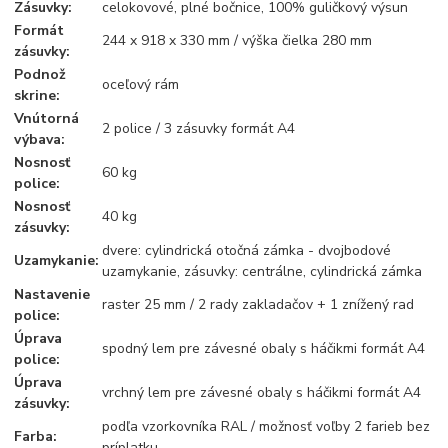
Zásuvky:
celokovové, plné bočnice, 100% guličkový výsun
Formát
244 x 918 x 330 mm / výška čielka 280 mm
zásuvky:
Podnož
oceľový rám
skrine:
Vnútorná
2 police / 3 zásuvky formát A4
výbava:
Nosnosť
60 kg
police:
Nosnosť
40 kg
zásuvky:
dvere: cylindrická otočná zámka - dvojbodové
Uzamykanie:
uzamykanie, zásuvky: centrálne, cylindrická zámka
Nastavenie
raster 25 mm / 2 rady zakladačov + 1 znížený rad
police:
Úprava
spodný lem pre závesné obaly s háčikmi formát A4
police:
Úprava
vrchný lem pre závesné obaly s háčikmi formát A4
zásuvky:
podľa vzorkovníka RAL / možnosť voľby 2 farieb bez
Farba:
príplatku