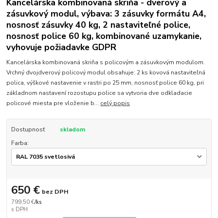
Kancelárska kombinovaná skriňa - dverový a
zásuvkový modul, výbava: 3 zásuvky formátu A4,
nosnosť zásuvky 40 kg, 2 nastaviteľné police,
nosnosť police 60 kg, kombinované uzamykanie,
vyhovuje požiadavke GDPR
Kancelárska kombinovaná skriňa s policovým a zásuvkovým modulom.
Vrchný dvojdverový policový modul obsahuje: 2 ks kovová nastaviteľná
polica, výškové nastavenie v rastri po 25 mm, nosnosť police 60 kg, pri
základnom nastavení rozostupu police sa vytvoria dve odkladacie
policové miesta pre vloženie b...
celý popis
Dostupnosť
skladom
Farba:
650 €
bez DPH
799,50 €
/
ks