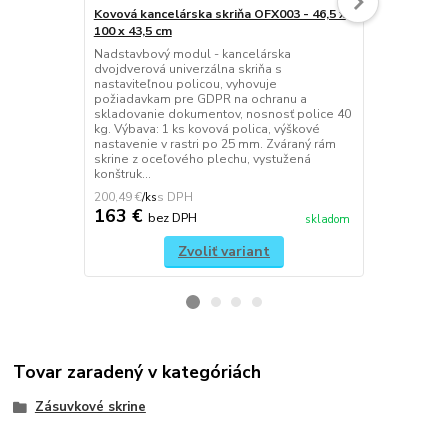
Kovová kancelárska skriňa OFX003 - 46,5 x
Kovová kanc
100 x 43,5 cm
100 x 43,5 c
Nadstavbový modul - kancelárska
Nadstavbový
dvojdverová univerzálna skriňa s
dvojdverová 
nastaviteľnou policou, vyhovuje
nastaviteľno
požiadavkam pre GDPR na ochranu a
požiadavkam
skladovanie dokumentov, nosnosť police 40
skladovanie
kg. Výbava: 1 ks kovová polica, výškové
kg. Výbava: 
nastavenie v rastri po 25 mm. Zváraný rám
nastavenie v
skrine z oceľového plechu, vystužená
skrine z oce
konštruk...
konštruk...
200,49 €
223,86 €
/
ks
/
ks
163 €
182 €
bez DPH
be
skladom
Zvoliť variant
Tovar zaradený v kategóriách
Zásuvkové skrine