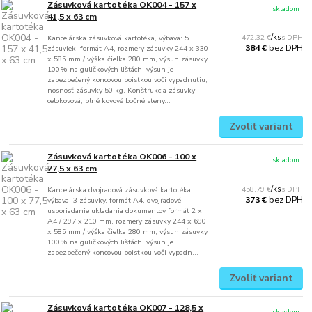
Zásuvková kartotéka OK004 - 157 x
skladom
41,5 x 63 cm
472,32 €
/
ks
Kancelárska zásuvková kartotéka, výbava: 5
bez DPH
384 €
zásuviek, formát A4, rozmery zásuvky 244 x 330
x 585 mm / výška čielka 280 mm, výsun zásuvky
100% na guličkových lištách, výsun je
zabezpečený koncovou poistkou voči vypadnutiu,
nosnosť zásuvky 50 kg. Konštrukcia zásuvky:
celokovová, plné kovové bočné steny...
Zvoliť variant
Zásuvková kartotéka OK006 - 100 x
skladom
77,5 x 63 cm
458,79 €
/
ks
Kancelárska dvojradová zásuvková kartotéka,
bez DPH
373 €
výbava: 3 zásuvky, formát A4, dvojradové
usporiadanie ukladania dokumentov formát 2 x
A4 / 297 x 210 mm, rozmery zásuvky 244 x 690
x 585 mm / výška čielka 280 mm, výsun zásuvky
100% na guličkových lištách, výsun je
zabezpečený koncovou poistkou voči vypadn...
Zvoliť variant
Zásuvková kartotéka OK007 - 128,5 x
skladom