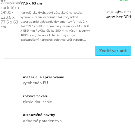
77,5 x 63 cm
575,64 €
/
ks
Kancelárska dvojradová zásuvková kartotéka,
bez DPH
468 €
výbava: 2 zásuvky, formát A4, dvojradové
usporiadanie ukladania dokumentov formát 2 x
A4 / 297 x 210 mm, rozmery zásuvky 244 x 690
x 585 mm / výška čielka 280 mm, výsun zásuvky
100% na guličkových lištách, výsun je
zabezpečený koncovou poistkou voči vypadn...
Zvoliť variant
materiál a spracovanie
vyrobené v EU
rozvoz tovaru
rýchle doručenie
dispozičné návrhy
odborné poradenstvo