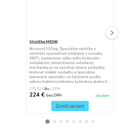
Stolička MEDIK
Kancelársk
Nosnosť 110 kg. Špeciálna stolička s
Nastavenie v
otočným operadlom (otáčanie v rozsahu
nosnosť 150 
360°), nastavenie výšky zvihu kruhovým
čiernym sie
ovládačom (umiestnenie ovládacej
z veľmi pevne
mechaniky je na spodnej strane sedadla),
(povrch sieťo
kruhové mäkké sedadlo a špeciálne
dotyk, nepo
tvarované operadlo sú čalúnené podľa
deformácii p
výberu bakteriostatickou koženkou alebo b...
dobrú ventilá
275,52 €
856,08 €
/
ks
/
ks
224 €
696 €
bez DPH
be
skladom
Zvoliť variant