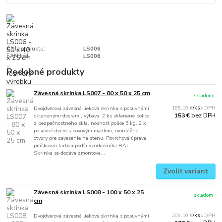
Číslo produktu:
LS006
EAN kód:
LS006
Podobné produkty
Závesná skrinka LS007 - 80 x 50 x 25 cm
skladom
188,19 €
/
ks
Dvojdverová závesná lieková skrinka s posuvnými
bez DPH
153 €
sklenenými dverami, výbava: 2 ks sklenené police
z bezpečnostného skla, nosnosť police 5 kg, 2 x
posuvné dvere s kovovým madlom, montážne
otvory pre zavesenie na stenu. Povrchová úprava
práškovou farbou podľa vzorkovníka RAL.
Skrinka sa dodáva zmontova...
Zvoliť variant
Závesná skrinka LS008 - 100 x 50 x 25
skladom
cm
209,10 €
/
ks
Dvojdverová závesná lieková skrinka s posuvnými