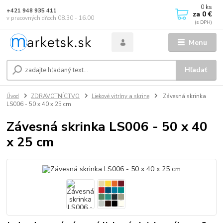
0
ks
+421 948 935 411
za
0 €
v pracovných dňoch 08.30 - 16.00
Menu
Hľadať
Úvod
ZDRAVOTNÍCTVO
Liekové vitríny a skrine
Závesná skrinka
LS006 - 50 x 40 x 25 cm
Závesná skrinka LS006 - 50 x 40
x 25 cm