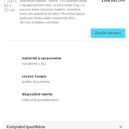
bez DPH
170 €
sklenenými dverami, výbava: 2 ks sklenené police
z bezpečnostného skla, nosnosť police 5 kg, 2 x
posuvné dvere s kovovým madlom, montážne
otvory pre zavesenie na stenu. Povrchová úprava
práškovou farbou podľa vzorkovníka RAL.
Skrinka sa dodáva zmontova...
Zvoliť variant
materiál a spracovanie
vyrobené v EU
rozvoz tovaru
rýchle doručenie
dispozičné návrhy
odborné poradenstvo
Kompletné špecifikácie