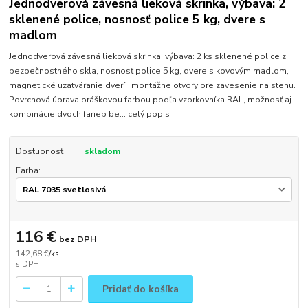
Jednodverová závesná lieková skrinka, výbava: 2
sklenené police, nosnosť police 5 kg, dvere s
madlom
Jednodverová závesná lieková skrinka, výbava: 2 ks sklenené police z
bezpečnostného skla, nosnosť police 5 kg, dvere s kovovým madlom,
magnetické uzatváranie dverí, montážne otvory pre zavesenie na stenu.
Povrchová úprava práškovou farbou podľa vzorkovníka RAL, možnosť aj
kombinácie dvoch farieb be...
celý popis
Dostupnosť
skladom
Farba:
116 €
bez DPH
142,68 €
/
ks
Pridať do košíka