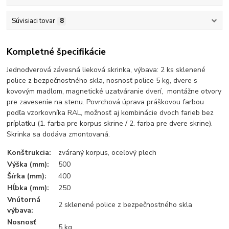
Súvisiaci tovar
8
Kompletné špecifikácie
Jednodverová závesná lieková skrinka, výbava: 2 ks sklenené
police z bezpečnostného skla, nosnosť police 5 kg, dvere s
kovovým madlom, magnetické uzatváranie dverí, montážne otvory
pre zavesenie na stenu. Povrchová úprava práškovou farbou
podľa vzorkovníka RAL, možnosť aj kombinácie dvoch farieb bez
príplatku (1. farba pre korpus skrine / 2. farba pre dvere skrine).
Skrinka sa dodáva zmontovaná.
Konštrukcia:
zváraný korpus, oceľový plech
Výška (mm):
500
Šírka (mm):
400
Hĺbka (mm):
250
Vnútorná
2 sklenené police z bezpečnostného skla
výbava:
Nosnosť
5 kg