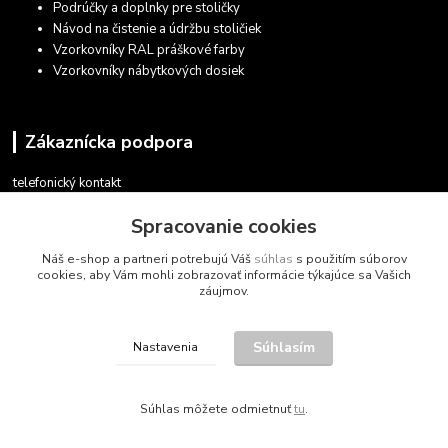
Podrúčky a doplnky pre stoličky
Návod na čistenie a údržbu stoličiek
Vzorkovníky RAL práškové farby
Vzorkovníky nábytkových dosiek
Zákaznícka podpora
telefonický kontakt
+421 948 935 411
Spracovanie cookies
v pracovných dňoch 08.30 - 16.00
Náš e-shop a partneri potrebujú Váš
súhlas
s použitím súborov
obchod@marketsk.sk
cookies, aby Vám mohli zobrazovať informácie týkajúce sa Vašich
záujmov.
Súhlasím
Nastavenia
© 2013 - 2026
Súhlas môžete odmietnuť
tu
.
Vytvorené na
Eshop-rychlo.sk