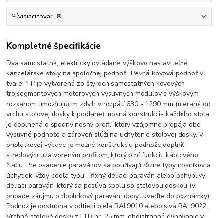
Súvisiaci tovar
8
Kompletné špecifikácie
Dva samostatné, elektricky ovládané výškovo nastaviteľné
kancelárske stoly na spoločnej podnoži. Pevná kovová podnož v
tvare "H" je vytvorená zo štyroch samostatných kovových
trojsegmentových motorových výsuvných modulov s výškovým
rozsahom umožňujúcim zdvih v rozpätí 630 - 1290 mm (merané od
vrchu stolovej dosky k podlahe), nosná konštrukcia každého stola
je doplnená o spodný nosný profil, ktorý vzájomne prepája obe
výsuvné podnože a zároveň slúži na uchytenie stolovej dosky. V
príplatkovej výbave je možné konštrukciu podnože doplniť
stredovým uzatvoreným profilom, ktorý plní funkciu káblového
žlabu. Pre osadenie paravánov sa používajú rôzne typy nosníkov a
úchytiek, vždy podľa typu - fixný deliaci paraván alebo pohyblivý
deliaci paraván, ktorý sa posúva spolu so stolovou doskou (v
prípade záujmu o doplnkový paraván, dopyt uveďte do poznámky).
Podnož je dostupná v odtieni biela RAL9010 alebo sivá RAL9022.
Vrchné stolové dosky z LTD hr. 25 mm, obojstranné dyhovanie v