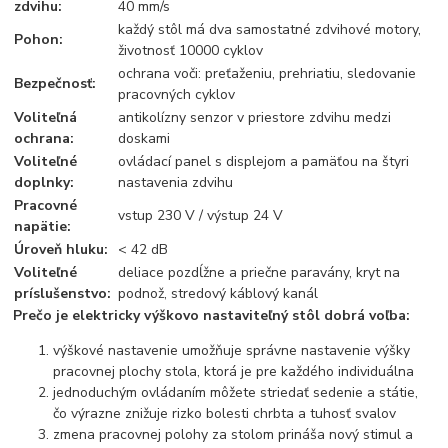
zdvihu:
40 mm/s
každý stôl má dva samostatné zdvihové motory,
Pohon:
životnosť 10000 cyklov
ochrana voči: preťaženiu, prehriatiu, sledovanie
Bezpečnosť:
pracovných cyklov
Voliteľná
antikolízny senzor v priestore zdvihu medzi
ochrana:
doskami
Voliteľné
ovládací panel s displejom a pamäťou na štyri
doplnky:
nastavenia zdvihu
Pracovné
vstup 230 V / výstup 24 V
napätie:
Úroveň hluku:
< 42 dB
Voliteľné
deliace pozdĺžne a priečne paravány, kryt na
príslušenstvo:
podnož, stredový káblový kanál
Prečo je elektricky výškovo nastaviteľný stôl dobrá voľba:
výškové nastavenie umožňuje správne nastavenie výšky
pracovnej plochy stola, ktorá je pre každého individuálna
jednoduchým ovládaním môžete striedať sedenie a státie,
čo výrazne znižuje rizko bolesti chrbta a tuhosť svalov
zmena pracovnej polohy za stolom prináša nový stimul a