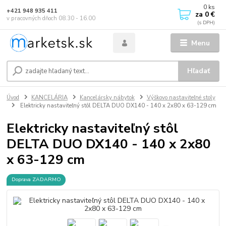
0
ks
+421 948 935 411
za
0 €
v pracovných dňoch 08.30 - 16.00
Menu
Hľadať
Úvod
KANCELÁRIA
Kancelársky nábytok
Výškovo nastaviteľné stoly
Elektricky nastaviteľný stôl DELTA DUO DX140 - 140 x 2x80 x 63-129 cm
Elektricky nastaviteľný stôl
DELTA DUO DX140 - 140 x 2x80
x 63-129 cm
Doprava ZADARMO