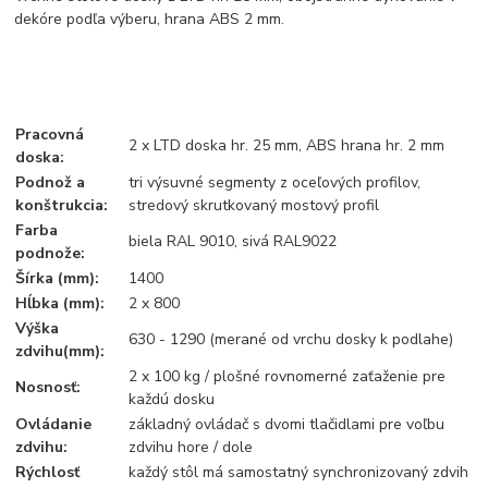
dekóre podľa výberu, hrana ABS 2 mm.
Pracovná
2 x LTD doska hr. 25 mm, ABS hrana hr. 2 mm
doska:
Podnož a
tri výsuvné segmenty z oceľových profilov,
konštrukcia:
stredový skrutkovaný mostový profil
Farba
biela RAL 9010, sivá RAL9022
podnože:
Šírka (mm):
1400
Hĺbka (mm):
2 x 800
Výška
630 - 1290 (merané od vrchu dosky k podlahe)
zdvihu(mm):
2 x 100 kg / plošné rovnomerné zaťaženie pre
Nosnosť:
každú dosku
Ovládanie
základný ovládač s dvomi tlačidlami pre voľbu
zdvihu:
zdvihu hore / dole
Rýchlosť
každý stôl má samostatný synchronizovaný zdvih