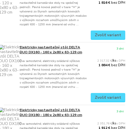
bez DPH
1 816 €
nastaviteľné kancelárske stoly na spoločnej
podnoži. Pevná kovová podnož v tvare "H" je
vytvorená zo štyroch samostatných kovových
trojsegmentových motorových výsuvných modulov
s výškovým rozsahom umožňujúcim zdvih v
rozpätí 630 - 1290 mm (merané od vrchu ...
Zvoliť variant
Elektricky nastaviteľný stôl DELTA
3 dni
DUO DX160 - 160 x 2x80 x 63-129 cm
2 317,32 €
/
ks
Dva samostatné, elektricky ovládané výškovo
bez DPH
1 884 €
nastaviteľné kancelárske stoly na spoločnej
podnoži. Pevná kovová podnož v tvare "H" je
vytvorená zo štyroch samostatných kovových
trojsegmentových motorových výsuvných modulov
s výškovým rozsahom umožňujúcim zdvih v
rozpätí 630 - 1290 mm (merané od vrchu ...
Zvoliť variant
Elektricky nastaviteľný stôl DELTA
3 dni
DUO DX180 - 180 x 2x80 x 63-129 cm
2 351,76 €
/
ks
Dva samostatné, elektricky ovládané výškovo
bez DPH
1 912 €
nastaviteľné kancelárske stoly na spoločnej