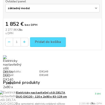
Ovládací panel
1 852 €
bez DPH
2 277,96 €
/
ks
Pridať do košíka
Číslo produktu:
DX140
EAN kód:
DX140
Podobné produkty
Elektricky nastaviteľný stôl DELTA
3 dni
DUO DX120 - 120 x 2x80 x 63-129 cm
2 233,68 €
/
ks
Dva samostatné, elektricky ovládané výškovo