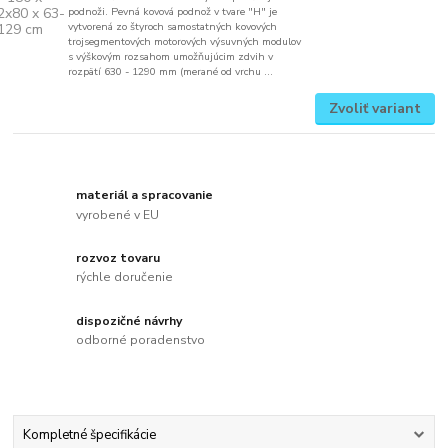
podnoži. Pevná kovová podnož v tvare "H" je
vytvorená zo štyroch samostatných kovových
trojsegmentových motorových výsuvných modulov
s výškovým rozsahom umožňujúcim zdvih v
rozpätí 630 - 1290 mm (merané od vrchu ...
Zvoliť variant
materiál a spracovanie
vyrobené v EU
rozvoz tovaru
rýchle doručenie
dispozičné návrhy
odborné poradenstvo
Kompletné špecifikácie