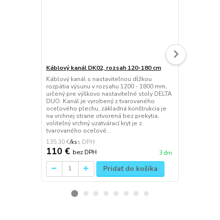
Káblový kanál DK02, rozsah 120-180 cm
Háčik na ta
Káblový kanál s nastaviteľnou dĺžkou
Univerzálny 
rozpätia výsunu v rozsahu 1200 - 1800 mm,
tašky, jedn
určený pre výškovo nastaviteľné stoly DELTA
spojom, mon
DUO. Kanál je vyrobený z tvarovaného
vrchnú stran
oceľového plechu, základná konštrukcia je
to umožňuje 
na vrchnej strane otvorená bez prekytia,
dosku a podn
voliteľný vrchný uzatvárací kryt je z
súčasťou bal
tvarovaného oceľové...
RAL9010 / bi
135,30 €
22,14 €
/
ks
/
ks
110 €
18 €
bez DPH
bez 
3 dni
Pridať do košíka