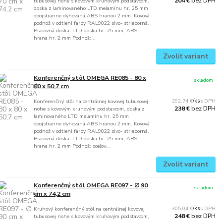
bez DPH
204 €
tubusovej nohe s kovovým kruhovým podstavcom,
doska z laminovaného LTD melamínu hr. 25 mm
obojstranne dyhovaná ABS hranou 2 mm. Kovová
podnož v odtieni farby RAL9022 sivo- strieborná.
Pracovná doska: LTD doska hr. 25 mm, ABS
hrana hr. 2 mm Podnož:...
Zvoliť variant
Konferenčný stôl OMEGA RE085 - 80 x
skladom
80 x 50,7 cm
292,74 €
/
ks
Konferenčný stôl na centrálnej kovovej tubusovej
bez DPH
238 €
nohe s kovovým kruhovým podstavcom, doska z
laminovaného LTD melamínu hr. 25 mm
obojstranne dyhovaná ABS hranou 2 mm. Kovová
podnož v odtieni farby RAL9022 sivo- strieborná.
Pracovná doska: LTD doska hr. 25 mm, ABS
hrana hr. 2 mm Podnož: oceľov...
Zvoliť variant
Konferenčný stôl OMEGA RE097 - ∅ 90
skladom
cm x 74,2 cm
305,04 €
/
ks
Kruhový konferenčný stôl na centrálnej kovovej
bez DPH
248 €
tubusovej nohe s kovovým kruhovým podstavcom,