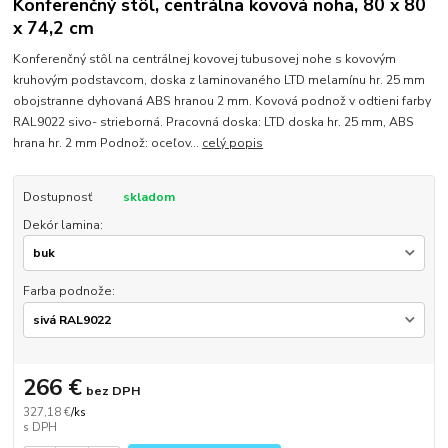
Konferenčný stôl, centrálna kovová noha, 80 x 80
x 74,2 cm
Konferenčný stôl na centrálnej kovovej tubusovej nohe s kovovým
kruhovým podstavcom, doska z laminovaného LTD melamínu hr. 25 mm
obojstranne dyhovaná ABS hranou 2 mm. Kovová podnož v odtieni farby
RAL9022 sivo- strieborná. Pracovná doska: LTD doska hr. 25 mm, ABS
hrana hr. 2 mm Podnož: oceľov...
celý popis
Dostupnosť
skladom
Dekór lamina:
Farba podnože:
266 €
bez DPH
327,18 €
/
ks