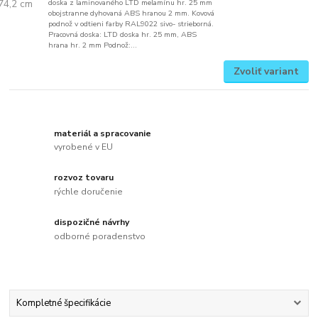
doska z laminovaného LTD melamínu hr. 25 mm
obojstranne dyhovaná ABS hranou 2 mm. Kovová
podnož v odtieni farby RAL9022 sivo- strieborná.
Pracovná doska: LTD doska hr. 25 mm, ABS
hrana hr. 2 mm Podnož:...
Zvoliť variant
materiál a spracovanie
vyrobené v EU
rozvoz tovaru
rýchle doručenie
dispozičné návrhy
odborné poradenstvo
Kompletné špecifikácie