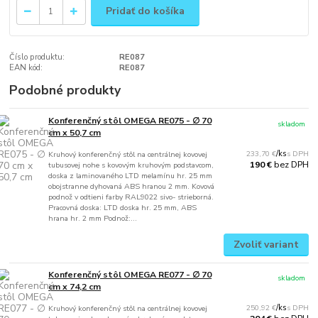
Pridať do košíka
Číslo produktu:
RE087
EAN kód:
RE087
Podobné produkty
Konferenčný stôl OMEGA RE075 - ∅ 70
skladom
cm x 50,7 cm
233,70 €
/
ks
Kruhový konferenčný stôl na centrálnej kovovej
bez DPH
190 €
tubusovej nohe s kovovým kruhovým podstavcom,
doska z laminovaného LTD melamínu hr. 25 mm
obojstranne dyhovaná ABS hranou 2 mm. Kovová
podnož v odtieni farby RAL9022 sivo- strieborná.
Pracovná doska: LTD doska hr. 25 mm, ABS
hrana hr. 2 mm Podnož:...
Zvoliť variant
Konferenčný stôl OMEGA RE077 - ∅ 70
skladom
cm x 74,2 cm
250,92 €
/
ks
Kruhový konferenčný stôl na centrálnej kovovej