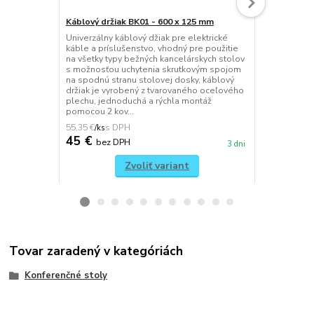
Káblový držiak BK01 - 600 x 125 mm
Háčik na ta
Univerzálny káblový džiak pre elektrické
Univerzálny 
káble a príslušenstvo, vhodný pre použitie
tašky, jedn
na všetky typy bežných kancelárskych stolov
spojom, mon
s možnosťou uchytenia skrutkovým spojom
vrchnú stran
na spodnú stranu stolovej dosky, káblový
to umožňuje 
držiak je vyrobený z tvarovaného oceľového
dosku a podn
plechu, jednoduchá a rýchla montáž
súčasťou bal
pomocou 2 kov...
RAL9010 / bi
55,35 €
22,14 €
/
ks
/
ks
45 €
18 €
bez DPH
bez 
3 dni
Zvoliť variant
Tovar zaradený v kategóriách
Konferenčné stoly