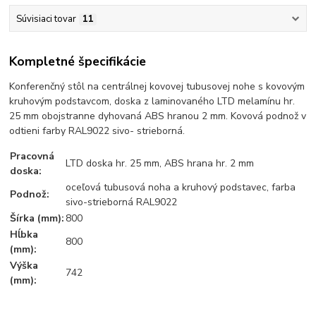
Súvisiaci tovar
11
Kompletné špecifikácie
Konferenčný stôl na centrálnej kovovej tubusovej nohe s kovovým
kruhovým podstavcom, doska z laminovaného LTD melamínu hr.
25 mm obojstranne dyhovaná ABS hranou 2 mm. Kovová podnož v
odtieni farby RAL9022 sivo- strieborná.
Pracovná
LTD doska hr. 25 mm, ABS hrana hr. 2 mm
doska:
oceľová tubusová noha a kruhový podstavec, farba
Podnož:
sivo-strieborná RAL9022
Šírka (mm):
800
Hĺbka
800
(mm):
Výška
742
(mm):