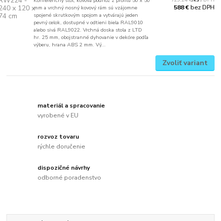
Konferenčný stôl, kovová podnož z profilu 50 x 50
bez DPH
588 €
mm a vrchný nosný kovový rám sú vzájomne
spojené skrutkovým spojom a vytvárajú jeden
pevný celok, dostupné v odtieni biela RAL9010
alebo sivá RAL9022. Vrchná doska stola z LTD
hr. 25 mm, obojstranné dyhovanie v dekóre podľa
výberu, hrana ABS 2 mm. Vý...
Zvoliť variant
materiál a spracovanie
vyrobené v EU
rozvoz tovaru
rýchle doručenie
dispozičné návrhy
odborné poradenstvo