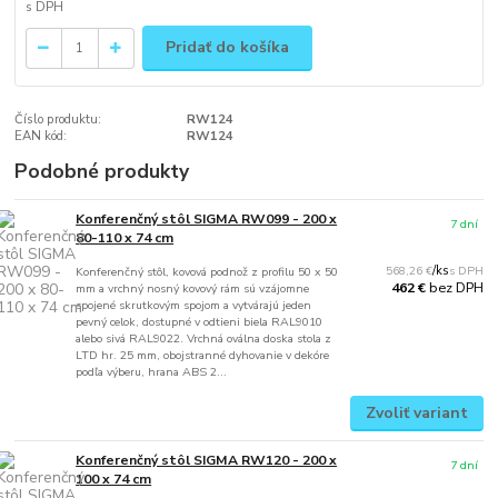
Pridať do košíka
Číslo produktu:
RW124
EAN kód:
RW124
Podobné produkty
Konferenčný stôl SIGMA RW099 - 200 x
7 dní
80-110 x 74 cm
568,26 €
/
ks
Konferenčný stôl, kovová podnož z profilu 50 x 50
bez DPH
462 €
mm a vrchný nosný kovový rám sú vzájomne
spojené skrutkovým spojom a vytvárajú jeden
pevný celok, dostupné v odtieni biela RAL9010
alebo sivá RAL9022. Vrchná oválna doska stola z
LTD hr. 25 mm, obojstranné dyhovanie v dekóre
podľa výberu, hrana ABS 2...
Zvoliť variant
Konferenčný stôl SIGMA RW120 - 200 x
7 dní
100 x 74 cm