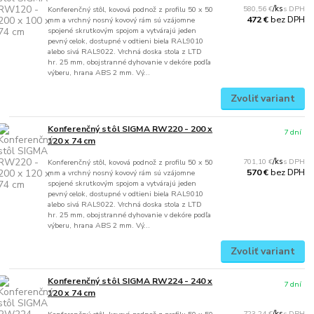
580,56 €
/
ks
Konferenčný stôl, kovová podnož z profilu 50 x 50
bez DPH
472 €
mm a vrchný nosný kovový rám sú vzájomne
spojené skrutkovým spojom a vytvárajú jeden
pevný celok, dostupné v odtieni biela RAL9010
alebo sivá RAL9022. Vrchná doska stola z LTD
hr. 25 mm, obojstranné dyhovanie v dekóre podľa
výberu, hrana ABS 2 mm. Vý...
Zvoliť variant
Konferenčný stôl SIGMA RW220 - 200 x
7 dní
120 x 74 cm
701,10 €
/
ks
Konferenčný stôl, kovová podnož z profilu 50 x 50
bez DPH
570 €
mm a vrchný nosný kovový rám sú vzájomne
spojené skrutkovým spojom a vytvárajú jeden
pevný celok, dostupné v odtieni biela RAL9010
alebo sivá RAL9022. Vrchná doska stola z LTD
hr. 25 mm, obojstranné dyhovanie v dekóre podľa
výberu, hrana ABS 2 mm. Vý...
Zvoliť variant
Konferenčný stôl SIGMA RW224 - 240 x
7 dní
120 x 74 cm
723,24 €
/
ks