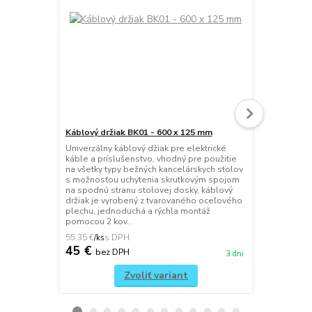
Káblový držiak BK01 - 600 x 125 mm
Háčik na ta
Univerzálny káblový džiak pre elektrické
Univerzálny 
káble a príslušenstvo, vhodný pre použitie
tašky, jedn
na všetky typy bežných kancelárskych stolov
spojom, mon
s možnosťou uchytenia skrutkovým spojom
vrchnú stran
na spodnú stranu stolovej dosky, káblový
to umožňuje 
držiak je vyrobený z tvarovaného oceľového
dosku a podn
plechu, jednoduchá a rýchla montáž
súčasťou bal
pomocou 2 kov...
RAL9010 / bi
55,35 €
22,14 €
/
ks
/
ks
45 €
18 €
bez DPH
bez 
3 dni
Zvoliť variant