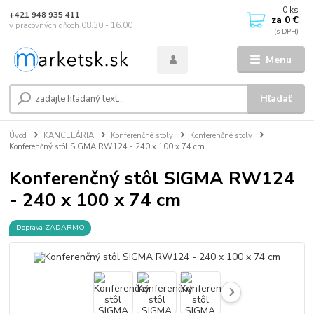
0
ks
+421 948 935 411
za
0 €
v pracovných dňoch 08.30 - 16.00
Menu
Hľadať
Úvod
KANCELÁRIA
Konferenčné stoly
Konferenčné stoly
Konferenčný stôl SIGMA RW124 - 240 x 100 x 74 cm
Konferenčný stôl SIGMA RW124
- 240 x 100 x 74 cm
Doprava ZADARMO