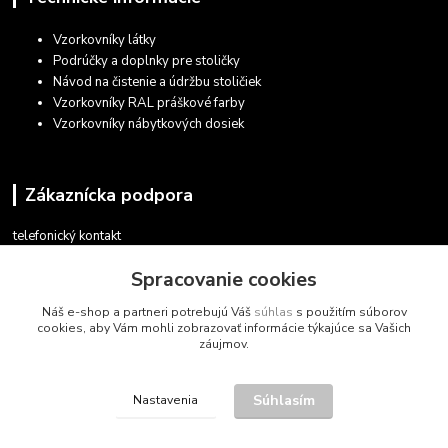
Vzorkovníky látky
Podrúčky a doplnky pre stoličky
Návod na čistenie a údržbu stoličiek
Vzorkovníky RAL práškové farby
Vzorkovníky nábytkových dosiek
Zákaznícka podpora
telefonický kontakt
+421 948 935 411
Spracovanie cookies
v pracovných dňoch 08.30 - 16.00
Náš e-shop a partneri potrebujú Váš
súhlas
s použitím súborov
obchod@marketsk.sk
cookies, aby Vám mohli zobrazovať informácie týkajúce sa Vašich
záujmov.
Súhlasím
Nastavenia