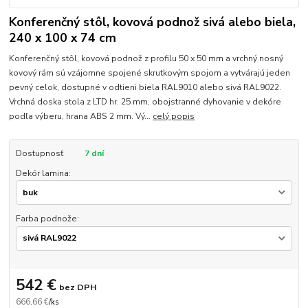
Konferenčný stôl, kovová podnož sivá alebo biela,
240 x 100 x 74 cm
Konferenčný stôl, kovová podnož z profilu 50 x 50 mm a vrchný nosný
kovový rám sú vzájomne spojené skrutkovým spojom a vytvárajú jeden
pevný celok, dostupné v odtieni biela RAL9010 alebo sivá RAL9022.
Vrchná doska stola z LTD hr. 25 mm, obojstranné dyhovanie v dekóre
podľa výberu, hrana ABS 2 mm. Vý...
celý popis
Dostupnosť
7 dní
Dekór lamina:
Farba podnože:
542 €
bez DPH
666,66 €
/
ks