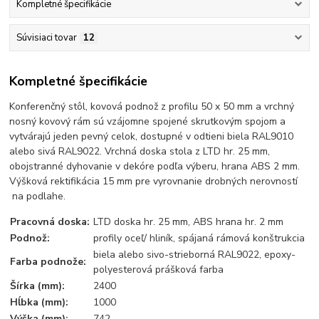
Kompletné špecifikácie
Súvisiaci tovar
12
Kompletné špecifikácie
Konferenčný stôl, kovová podnož z profilu 50 x 50 mm a vrchný
nosný kovový rám sú vzájomne spojené skrutkovým spojom a
vytvárajú jeden pevný celok, dostupné v odtieni biela RAL9010
alebo sivá RAL9022. Vrchná doska stola z LTD hr. 25 mm,
obojstranné dyhovanie v dekóre podľa výberu, hrana ABS 2 mm.
Výšková rektifikácia 15 mm pre vyrovnanie drobných nerovností
na podlahe.
Pracovná doska:
LTD doska hr. 25 mm, ABS hrana hr. 2 mm
Podnož:
profily oceľ/ hliník, spájaná rámová konštrukcia
biela alebo sivo-strieborná RAL9022, epoxy-
Farba podnože:
polyesterová prášková farba
Šírka (mm):
2400
Hĺbka (mm):
1000
Výška (mm):
742