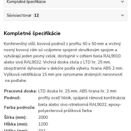
Kompletné špecifikácie
Súvisiaci tovar
12
Kompletné špecifikácie
Konferenčný stôl, kovová podnož z profilu 50 x 50 mm a vrchný
nosný kovový rám sú vzájomne spojené skrutkovým spojom a
vytvárajú jeden pevný celok, dostupné v odtieni biela RAL9010
alebo sivá RAL9022. Vrchná doska stola z LTD hr. 25 mm,
obojstranné dyhovanie v dekóre podľa výberu, hrana ABS 2 mm.
Výšková rektifikácia 15 mm pre vyrovnanie drobných nerovností
na podlahe.
Pracovná doska:
LTD doska hr. 25 mm, ABS hrana hr. 2 mm
Podnož:
profily oceľ/ hliník, spájaná rámová konštrukcia
biela alebo sivo-strieborná RAL9022, epoxy-
Farba podnože:
polyesterová prášková farba
Šírka (mm):
2000
Hĺbka (mm):
1200
Výška (mm):
742