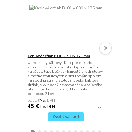
Káblový držiak BK01 - 600 x 125 mm
Háčik na ta
Univerzálny káblový džiak pre elektrické
Univerzálny 
káble a príslušenstvo, vhodný pre použitie
tašky, jedn
na všetky typy bežných kancelárskych stolov
spojom, mon
s možnosťou uchytenia skrutkovým spojom
vrchnú stran
na spodnú stranu stolovej dosky, káblový
to umožňuje 
držiak je vyrobený z tvarovaného oceľového
dosku a podn
plechu, jednoduchá a rýchla montáž
súčasťou bal
pomocou 2 kov...
RAL9010 / bi
55,35 €
22,14 €
/
ks
/
ks
45 €
18 €
bez DPH
bez 
3 dni
Zvoliť variant