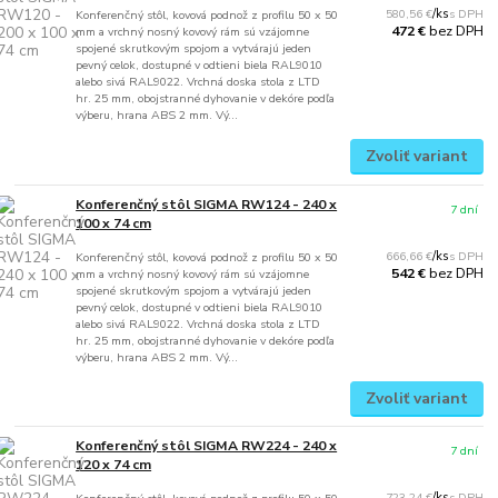
580,56 €
/
ks
Konferenčný stôl, kovová podnož z profilu 50 x 50
bez DPH
472 €
mm a vrchný nosný kovový rám sú vzájomne
spojené skrutkovým spojom a vytvárajú jeden
pevný celok, dostupné v odtieni biela RAL9010
alebo sivá RAL9022. Vrchná doska stola z LTD
hr. 25 mm, obojstranné dyhovanie v dekóre podľa
výberu, hrana ABS 2 mm. Vý...
Zvoliť variant
Konferenčný stôl SIGMA RW124 - 240 x
7 dní
100 x 74 cm
666,66 €
/
ks
Konferenčný stôl, kovová podnož z profilu 50 x 50
bez DPH
542 €
mm a vrchný nosný kovový rám sú vzájomne
spojené skrutkovým spojom a vytvárajú jeden
pevný celok, dostupné v odtieni biela RAL9010
alebo sivá RAL9022. Vrchná doska stola z LTD
hr. 25 mm, obojstranné dyhovanie v dekóre podľa
výberu, hrana ABS 2 mm. Vý...
Zvoliť variant
Konferenčný stôl SIGMA RW224 - 240 x
7 dní
120 x 74 cm
723,24 €
/
ks