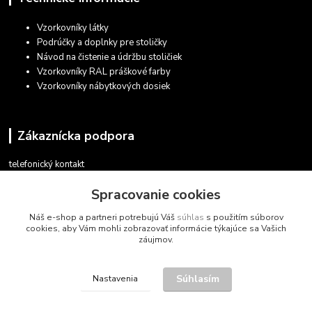
Vzorkovníky látky
Podrúčky a doplnky pre stoličky
Návod na čistenie a údržbu stoličiek
Vzorkovníky RAL práškové farby
Vzorkovníky nábytkových dosiek
Zákaznícka podpora
telefonický kontakt
+421 948 935 411
Spracovanie cookies
v pracovných dňoch 08.30 - 16.00
Náš e-shop a partneri potrebujú Váš
súhlas
s použitím súborov
obchod@marketsk.sk
cookies, aby Vám mohli zobrazovať informácie týkajúce sa Vašich
záujmov.
Súhlasím
Nastavenia