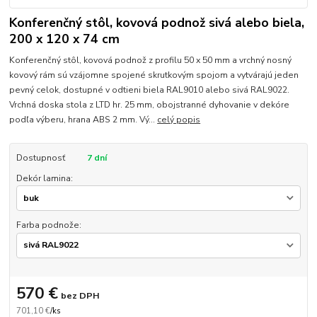
Konferenčný stôl, kovová podnož sivá alebo biela,
200 x 120 x 74 cm
Konferenčný stôl, kovová podnož z profilu 50 x 50 mm a vrchný nosný
kovový rám sú vzájomne spojené skrutkovým spojom a vytvárajú jeden
pevný celok, dostupné v odtieni biela RAL9010 alebo sivá RAL9022.
Vrchná doska stola z LTD hr. 25 mm, obojstranné dyhovanie v dekóre
podľa výberu, hrana ABS 2 mm. Vý...
celý popis
Dostupnosť
7 dní
Dekór lamina:
Farba podnože:
570 €
bez DPH
701,10 €
/
ks