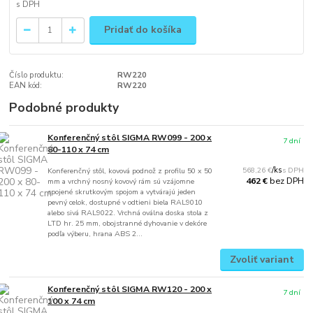
Pridať do košíka
Číslo produktu:
RW220
EAN kód:
RW220
Podobné produkty
Konferenčný stôl SIGMA RW099 - 200 x
7 dní
80-110 x 74 cm
568,26 €
/
ks
Konferenčný stôl, kovová podnož z profilu 50 x 50
bez DPH
462 €
mm a vrchný nosný kovový rám sú vzájomne
spojené skrutkovým spojom a vytvárajú jeden
pevný celok, dostupné v odtieni biela RAL9010
alebo sivá RAL9022. Vrchná oválna doska stola z
LTD hr. 25 mm, obojstranné dyhovanie v dekóre
podľa výberu, hrana ABS 2...
Zvoliť variant
Konferenčný stôl SIGMA RW120 - 200 x
7 dní
100 x 74 cm