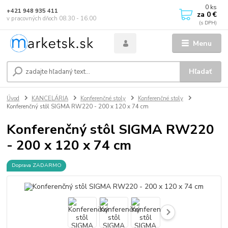
0
ks
+421 948 935 411
za
0 €
v pracovných dňoch 08.30 - 16.00
Menu
Hľadať
Úvod
KANCELÁRIA
Konferenčné stoly
Konferenčné stoly
Konferenčný stôl SIGMA RW220 - 200 x 120 x 74 cm
Konferenčný stôl SIGMA RW220
- 200 x 120 x 74 cm
Doprava ZADARMO