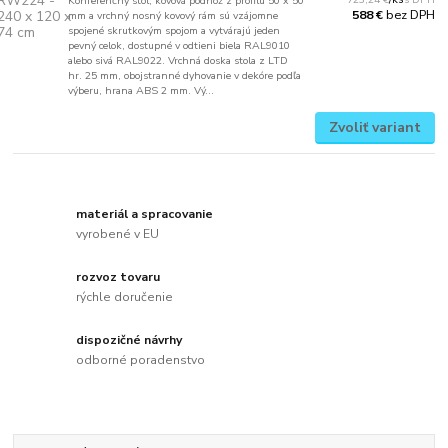
Konferenčný stôl, kovová podnož z profilu 50 x 50
bez DPH
588 €
mm a vrchný nosný kovový rám sú vzájomne
spojené skrutkovým spojom a vytvárajú jeden
pevný celok, dostupné v odtieni biela RAL9010
alebo sivá RAL9022. Vrchná doska stola z LTD
hr. 25 mm, obojstranné dyhovanie v dekóre podľa
výberu, hrana ABS 2 mm. Vý...
Zvoliť variant
materiál a spracovanie
vyrobené v EU
rozvoz tovaru
rýchle doručenie
dispozičné návrhy
odborné poradenstvo