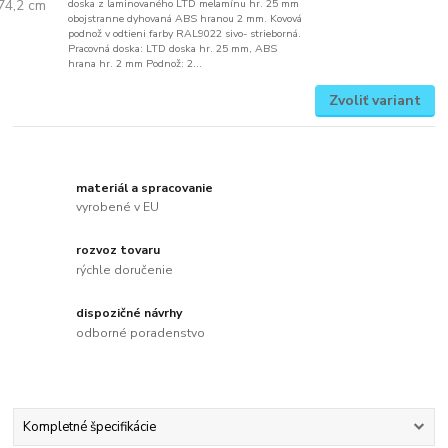
doska z laminovaného LTD melamínu hr. 25 mm
obojstranne dyhovaná ABS hranou 2 mm. Kovová
podnož v odtieni farby RAL9022 sivo- strieborná.
Pracovná doska: LTD doska hr. 25 mm, ABS
hrana hr. 2 mm Podnož: 2...
Zvoliť variant
materiál a spracovanie
vyrobené v EU
rozvoz tovaru
rýchle doručenie
dispozičné návrhy
odborné poradenstvo
Kompletné špecifikácie