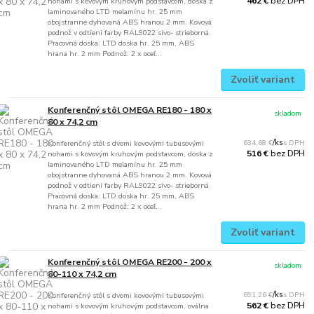
bez DPH
462 €
nohami s kovovým kruhovým podstavcom, doska z
laminovaného LTD melamínu hr. 25 mm
obojstranne dyhovaná ABS hranou 2 mm. Kovová
podnož v odtieni farby RAL9022 sivo- strieborná.
Pracovná doska: LTD doska hr. 25 mm, ABS
hrana hr. 2 mm Podnož: 2 x oceľ...
Zvoliť variant
Konferenčný stôl OMEGA RE180 - 180 x
skladom
80 x 74,2 cm
634,68 €
/
ks
Konferenčný stôl s dvomi kovovými tubusovými
bez DPH
516 €
nohami s kovovým kruhovým podstavcom, doska z
laminovaného LTD melamínu hr. 25 mm
obojstranne dyhovaná ABS hranou 2 mm. Kovová
podnož v odtieni farby RAL9022 sivo- strieborná.
Pracovná doska: LTD doska hr. 25 mm, ABS
hrana hr. 2 mm Podnož: 2 x oceľ...
Zvoliť variant
Konferenčný stôl OMEGA RE200 - 200 x
skladom
80-110 x 74,2 cm
691,26 €
/
ks
Konferenčný stôl s dvomi kovovými tubusovými
bez DPH
562 €
nohami s kovovým kruhovým podstavcom, oválna