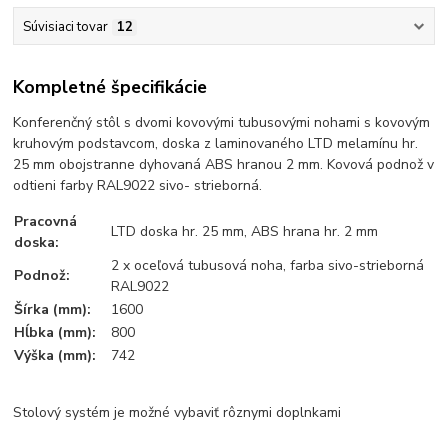
Súvisiaci tovar
12
Kompletné špecifikácie
Konferenčný stôl s dvomi kovovými tubusovými nohami s kovovým
kruhovým podstavcom, doska z laminovaného LTD melamínu hr.
25 mm obojstranne dyhovaná ABS hranou 2 mm. Kovová podnož v
odtieni farby RAL9022 sivo- strieborná.
Pracovná
LTD doska hr. 25 mm, ABS hrana hr. 2 mm
doska:
2 x oceľová tubusová noha, farba sivo-strieborná
Podnož:
RAL9022
Šírka (mm):
1600
Hĺbka (mm):
800
Výška (mm):
742
Stolový systém je možné vybaviť rôznymi doplnkami