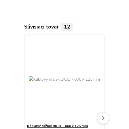
Súvisiaci tovar
12
Káblový držiak BK01 - 600 x 125 mm
Háčik na ta