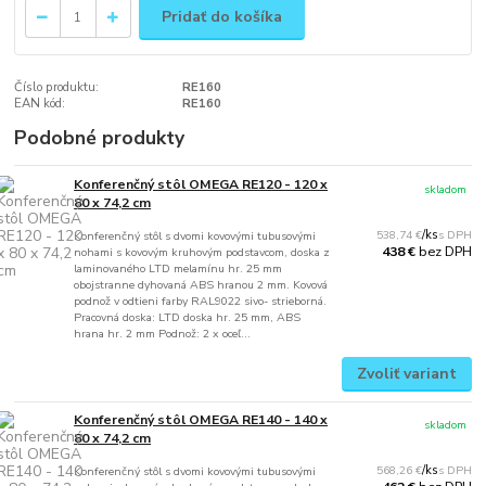
Pridať do košíka
Číslo produktu:
RE160
EAN kód:
RE160
Podobné produkty
Konferenčný stôl OMEGA RE120 - 120 x
skladom
80 x 74,2 cm
538,74 €
/
ks
Konferenčný stôl s dvomi kovovými tubusovými
bez DPH
438 €
nohami s kovovým kruhovým podstavcom, doska z
laminovaného LTD melamínu hr. 25 mm
obojstranne dyhovaná ABS hranou 2 mm. Kovová
podnož v odtieni farby RAL9022 sivo- strieborná.
Pracovná doska: LTD doska hr. 25 mm, ABS
hrana hr. 2 mm Podnož: 2 x oceľ...
Zvoliť variant
Konferenčný stôl OMEGA RE140 - 140 x
skladom
80 x 74,2 cm
568,26 €
/
ks
Konferenčný stôl s dvomi kovovými tubusovými