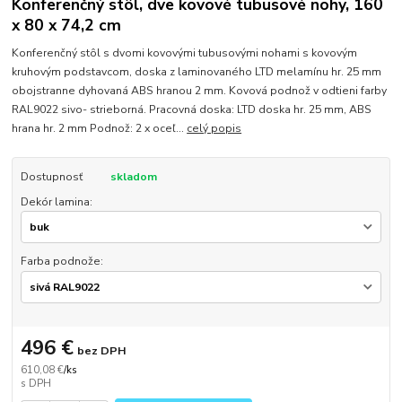
Konferenčný stôl, dve kovové tubusové nohy, 160
x 80 x 74,2 cm
Konferenčný stôl s dvomi kovovými tubusovými nohami s kovovým
kruhovým podstavcom, doska z laminovaného LTD melamínu hr. 25 mm
obojstranne dyhovaná ABS hranou 2 mm. Kovová podnož v odtieni farby
RAL9022 sivo- strieborná. Pracovná doska: LTD doska hr. 25 mm, ABS
hrana hr. 2 mm Podnož: 2 x oceľ...
celý popis
Dostupnosť
skladom
Dekór lamina:
Farba podnože:
496 €
bez DPH
610,08 €
/
ks