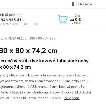
Prihlásenie
onická podpora
0
ks
za
0 €
 948 935 411
ovných dňoch 08.30 - 16.00
stôl OMEGA RE180 - 180 x 80 x 74,2 cm
0 x 80 x 74,2 cm
erenčný stôl, dve kovové tubusové nohy,
x 80 x 74,2 cm
enčný stôl s dvomi kovovými tubusovými nohami s kovovým
ým podstavcom, doska z laminovaného LTD melamínu hr. 25
jstranne dyhovaná ABS hranou 2 mm. Kovová podnož v
i farby RAL9022 sivo- strieborná. Pracovná doska: LTD doska
 mm, ABS hrana hr. 2 mm Podnož: 2 x oceľ...
celý popis