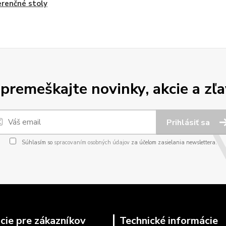
renčné stoly
premeškajte novinky, akcie a zľa
Prihlásiť sa
Súhlasím so
spracovaním osobných údajov
za účelom zasielania newslettera.
cie pre zákazníkov
Technické informácie