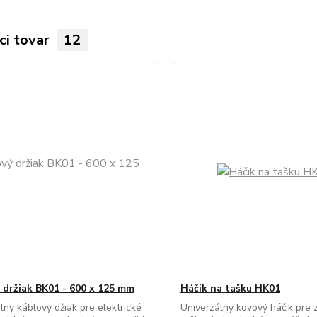
ci tovar
12
 držiak BK01 - 600 x 125 mm
Háčik na tašku HK01
lny káblový džiak pre elektrické
Univerzálny kovový háčik pre 