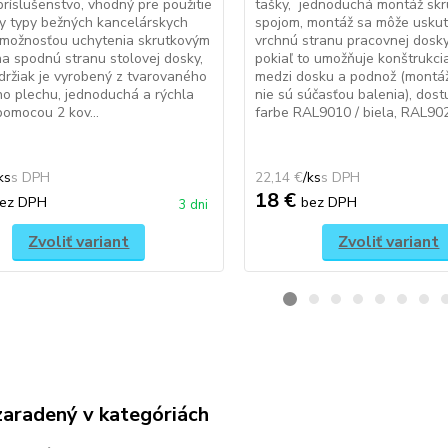
príslušenstvo, vhodný pre použitie
tašky, jednoduchá montáž sk
y typy bežných kancelárskych
spojom, montáž sa môže uskut
 možnosťou uchytenia skrutkovým
vrchnú stranu pracovnej dosky
a spodnú stranu stolovej dosky,
pokiaľ to umožňuje konštrukcia
držiak je vyrobený z tvarovaného
medzi dosku a podnož (montá
o plechu, jednoduchá a rýchla
nie sú súčasťou balenia), dos
omocou 2 kov...
farbe RAL9010 / biela, RAL9022
ks
22,14 €
/
ks
18 €
ez DPH
bez DPH
3 dni
Zvoliť variant
Zvoliť variant
zaradený v kategóriách