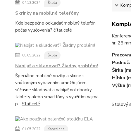
04.12.2024
Škola
Kompl
Skrinky na mobilné telefóny
Kde bezpečne odkladať mobilný telefón
Komple
počas vyučovania?
čítať celé
Konferen
hr. 25 m
Pracovn
08.05.2022
Škola
Podnož:
Nabíjať a skladovať? Žiadny problém!
Šírka (m
Špeciálne mobilné vozíky a skrine s
Hĺbka (
vnútorným vybavením umožňujúcim
Výška (
súčasne skladovať a nabíjať notebooky,
tablety alebo smartfóny s využitím najmä
p...
čítať celé
Stolový 
01.05.2022
Kancelária