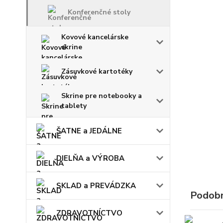
Konferenčné stoly
Kovové kancelárske
skrine
Zásuvkové kartotéky
Skrine pre notebooky a
tablety
ŠATNE a JEDÁLNE
DIELŇA a VÝROBA
SKLAD a PREVÁDZKA
Podobn
ZDRAVOTNÍCTVO