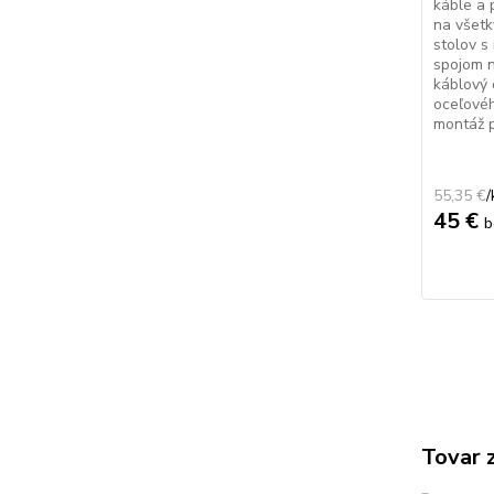
káble a 
na všetk
stolov s
spojom n
káblový 
oceľovéh
montáž p
55,35 €
/
45 €
b
Tovar 