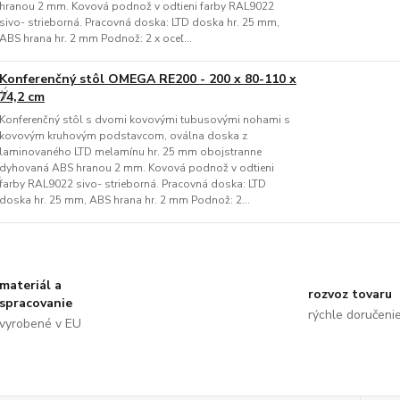
hranou 2 mm. Kovová podnož v odtieni farby RAL9022
sivo- strieborná. Pracovná doska: LTD doska hr. 25 mm,
ABS hrana hr. 2 mm Podnož: 2 x oceľ...
Konferenčný stôl OMEGA RE200 - 200 x 80-110 x
74,2 cm
Konferenčný stôl s dvomi kovovými tubusovými nohami s
kovovým kruhovým podstavcom, oválna doska z
laminovaného LTD melamínu hr. 25 mm obojstranne
dyhovaná ABS hranou 2 mm. Kovová podnož v odtieni
farby RAL9022 sivo- strieborná. Pracovná doska: LTD
doska hr. 25 mm, ABS hrana hr. 2 mm Podnož: 2...
materiál a
rozvoz tovaru
spracovanie
rýchle doručeni
vyrobené v EU