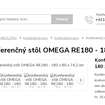
Telef
Hľadať
+421
v prac
KANCELÁRIA
Konferenčné stoly
Konferenčné stoly
Konferenčný 
erenčný stôl OMEGA RE180 - 18
Konf
180 
Konfer
kruhov
mm obo
odtien
hr. 25