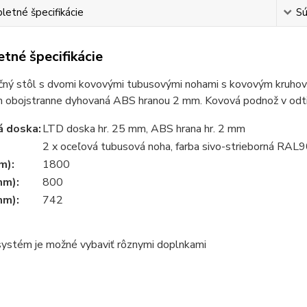
etné špecifikácie
Sú
tné špecifikácie
čný stôl s dvomi kovovými tubusovými nohami s kovovým kruh
m obojstranne dyhovaná ABS hranou 2 mm. Kovová podnož v odtie
á doska:
LTD doska hr. 25 mm, ABS hrana hr. 2 mm
2 x oceľová tubusová noha, farba sivo-strieborná RAL
m):
1800
mm):
800
mm):
742
systém je možné vybaviť rôznymi doplnkami