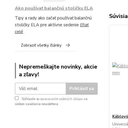
Ako používať balančnú stoličku ELA
Súvisia
Tipy a rady ako začať používať balančnú
stoličky ELA pre aktívne sedenie
čítať
celé
Zobraziť všetky články
Nepremeškajte novinky, akcie
a zľavy!
Prihlásiť sa
Súhlasím so
spracovaním osobných údajov
za
účelom zasielania newslettera.
Káblový
Univerzá