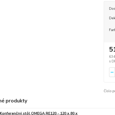
Dos
Dek
Far
5
634
Číslo p
é produkty
Konferenčný stôl OMEGA RE120 - 120 x 80 x