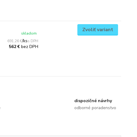
Zvoliť variant
skladom
/
ks
691,26 €
bez DPH
562 €
dispozičné návrhy
e
odborné poradenstvo