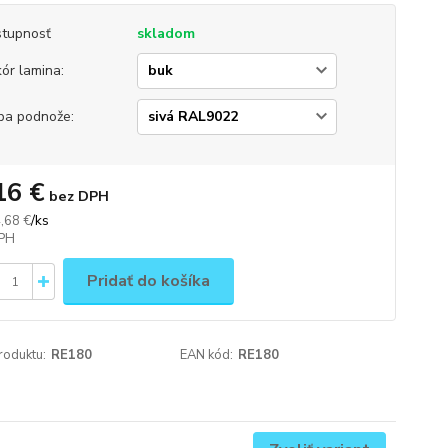
tupnosť
skladom
ór lamina:
ba podnože:
16 €
bez DPH
/
ks
,68 €
Pridať do košíka
roduktu:
RE180
EAN kód:
RE180