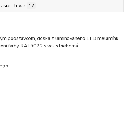
visiaci tovar
12
ovým podstavcom, doska z laminovaného LTD melamínu
ni farby RAL9022 sivo- strieborná.
9022