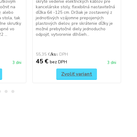
rutkovým
skryté vedenie elektrických káblov pre
Uni
očniť na
kancelárske stoly, flexibilná nastaviteľná
káb
, alebo
dĺžka 64 -125 cm. Držiak je zostavený z
na 
 stola, tak
jednotlivých vzájomne prepojených
sto
žne skrutky
plastových dielov, pre skrátenie dĺžky je
spo
tupné vo
možné prebytočné diely jednoducho
káb
 ...
odpojiť, vytvorenie dlhšieh...
oce
mon
55,35 €
/
ks
70,
45 €
5
bez DPH
3 dni
3 dni
Zvoliť variant