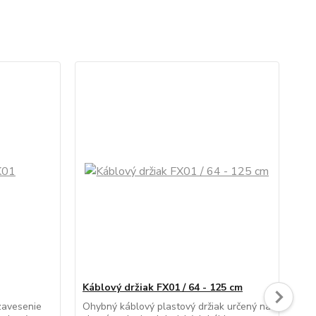
Káblový držiak FX01 / 64 - 125 cm
Káb
m
zavesenie
Ohybný káblový plastový držiak určený na